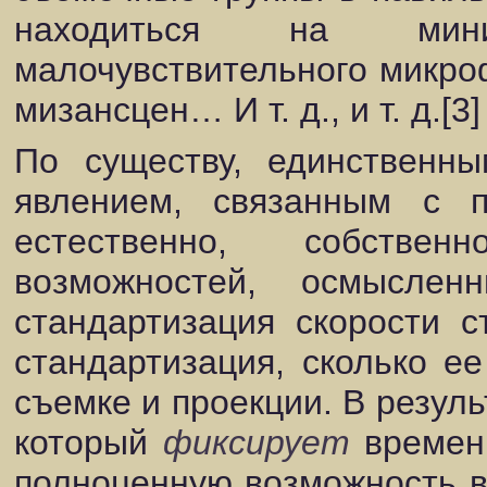
находиться на мин
малочувствительного микро
мизансцен… И т. д., и т. д.[3]
По существу, единственн
явлением, связанным с п
естественно, собствен
возможностей, осмысле
стандартизация скорости 
стандартизация, сколько е
съемке и проекции. В резуль
который
фиксирует
временн
полноценную возможность ва