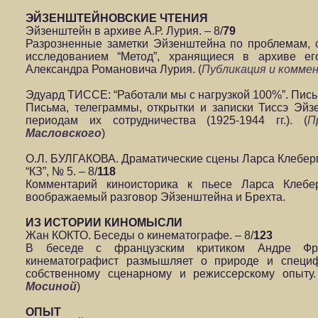
ЭЙЗЕНШТЕЙНОВСКИЕ ЧТЕНИЯ
Эйзенштейн в архиве А.Р. Лурия. – 8/
79
Разрозненные заметки Эйзенштейна по проблемам,
исследованием “Метод”, хранящиеся в архиве ег
Александра Романовича Лурия. (
Публикация и комм
Эдуард ТИССЕ: “Работали мы с нагрузкой 100%”. Письм
Письма, телеграммы, открытки и записки Тиссэ Эйз
периодам их сотрудничества (1925-1944 гг.). (
П
Масловского
)
О.Л. БУЛГАКОВА. Драматические сцены Ларса Клеберга
“КЗ”, № 5. – 8/
118
Комментарий киноисторика к пьесе Ларса Клебер
воображаемый разговор Эйзенштейна и Брехта.
ИЗ ИСТОРИИ КИНОМЫСЛИ
Жан КОКТО. Беседы о кинематографе. – 8/
123
В беседе с французским критиком Андре Фр
кинематографист размышляет о природе и специф
собственному сценарному и режиссерскому опыту.
Мосиной
)
ОПЫТ