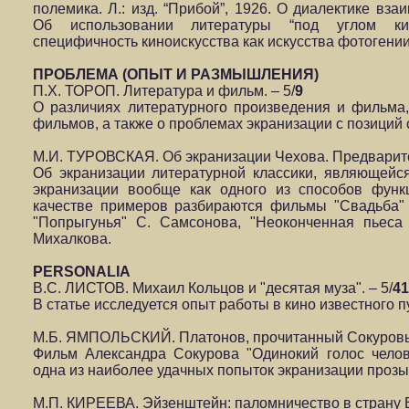
полемика. Л.: изд. “Прибой”, 1926. О диалектике вз
Об использовании литературы “под углом кино
специфичность киноискусства как искусства фотогении
ПРОБЛЕМА (ОПЫТ И РАЗМЫШЛЕНИЯ)
П.Х. ТОРОП. Литература и фильм. – 5/
9
О различиях литературного произведения и фильма,
фильмов, а также о проблемах экранизации с позиций 
М.И. ТУРОВСКАЯ. Об экранизации Чехова. Предварите
Об экранизации литературной классики, являющейс
экранизации вообще как одного из способов функ
качестве примеров разбираются фильмы "Свадьба" 
"Попрыгунья" С. Самсонова, "Неоконченная пьеса
Михалкова.
PERSONALIA
В.С. ЛИСТОВ. Михаил Кольцов и "десятая муза". – 5/
41
В статье исследуется опыт работы в кино известного п
М.Б. ЯМПОЛЬСКИЙ. Платонов, прочитанный Сокуровы
Фильм Александра Сокурова "Одинокий голос челове
одна из наиболее удачных попыток экранизации проз
М.П. КИРЕЕВА. Эйзенштейн: паломничество в страну В