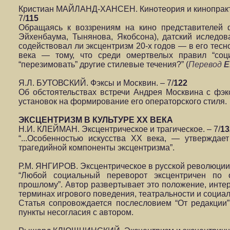
Кристиан МАЙЛАНД-ХАНСЕН. Кинотеория и кинопракти
7/
115
Обращаясь к воззрениям на кино представителей 
Эйхенбаума, Тынянова, Якобсона), датский иследов
содействовал ли эксцентризм 20-х годов — в его тесн
века — тому, что среди омертвелых правил “соци
“перезимовать” другие стилевые течения?” (
Перевод
Е
Я.Л. БУТОВСКИЙ. Фэксы и Москвин. – 7/
122
Об обстоятельствах встречи Андрея Москвина с фэк
установок на формирование его операторского стиля.
ЭКСЦЕНТРИЗМ В КУЛЬТУРЕ ХХ ВЕКА
Н.И. КЛЕЙМАН. Эксцентрическое и трагическое. – 7/
13
“...Особенностью искусства ХХ века, — утверждае
трагедийной компоненты эксцентризма”.
Р.М. ЯНГИРОВ. Эксцентрическое в русской революции.
“Любой социальный переворот эксцентричен по
прошлому”. Автор развертывает это положение, инте
терминах игрового поведения, театральности и социал
Статья сопровождается послесловием “От редакции”
пункты несогласия с автором.