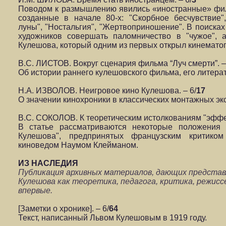
Поводом к размышлению явились «иностранные» фи
созданные в начале 80-х: "Скорбное бесчувствие"
луны", "Ностальгия", "Жертвоприношение". В поисках 
художников совершать паломничество в "чужое", 
Кулешова, который одним из первых открыл кинемато
В.С. ЛИСТОВ. Вокруг сценария фильма “Луч смерти”. –
Об истории раннего кулешовского фильма, его литера
Н.А. ИЗВОЛОВ. Неигровое кино Кулешова. – 6/
17
О значении кинохроники в классических монтажных э
В.С. СОКОЛОВ. К теоретическим истолкованиям "эффек
В статье рассматриваются некоторые положения 
Кулешова", предпринятых французским критико
киноведом Наумом Клейманом.
ИЗ НАСЛЕДИЯ
Публикация архивных материалов, дающих представ
Кулешова как теоретика, педагога, критика, режис
впервые.
[Заметки о хронике]. – 6/
64
Текст, написанный Львом Кулешовым в 1919 году.