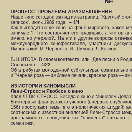
№4
ПРОЦЕСС: ПРОБЛЕМЫ И РАЗМЫШЛЕНИЯ
Наше кино сегодня: взгляд из-за границ. "Круглый сто
записок”, июль 1989 года. – 4/
4
Как выглядит наше кино на фоне мирового, какое м
занимает? Что составляет его традицию, а что орган
имело, но утеряло?.. На эти и другие вопросы отвеча
международного кинофестиваля, участники дискусс
Ямпольский, М. Черненко, И. Шилова, Л. Козлов.
В. ШИТОВА. В своем контексте, или "Две песни о Род
Соловьева. – 4/
22
Об атрибутах молодежной субкультуры, сознательно 
и "Черная роза — эмблема печали, красная роза — эм
ИЗ ИСТОРИИ КИНОМЫСЛИ
Леви-Стросс и Якобсон о кино
Клод ЛЕВИ-СТРОСС. Беседа о кино с Мишелем Делаэ и
В интервью французского ученого (впервые опубликов
156) проступают темы его этнологических штудий: 
соотносима с известной аналогией Леви-Стросса меж
программного сообщения как "привеска" связано с
семантики.