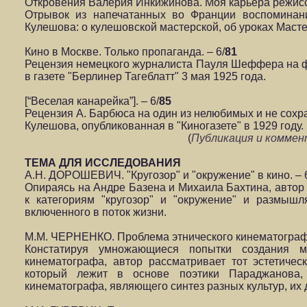
Откровения Валерия Инкижинова. Моя карьера режиссе
Отрывок из напечатанных во Франции воспоминани
Кулешова: о кулешовской мастерской, об уроках Масте
Кино в Москве. Только пропаганда. – 6/
81
Рецензия немецкого журналиста Пауля Шеффера на ф
в газете "Берлинер Тагеблатт" 3 мая 1925 года.
[“Веселая канарейка”]. – 6/
85
Рецензия А. Барбюса на один из нелюбимых и не сох
Кулешова, опубликованная в "Киногазете" в 1929 году.
(
Публикация и комме
ТЕМА ДЛЯ ИССЛЕДОВАНИЯ
А.Н. ДОРОШЕВИЧ. "Кругозор" и "окружение" в кино. – 
Опираясь на Андре Базена и Михаила Бахтина, автор 
к категориям "кругозор" и "окружение" и размышл
включенного в поток жизни.
М.М. ЧЕРНЕНКО. Проблема этнического кинематографа 
Констатируя умножающиеся попытки создания м
кинематографа, автор рассматривает тот эстетичес
который лежит в основе поэтики Параджанова,
кинематографа, являющего синтез разных культур, их д