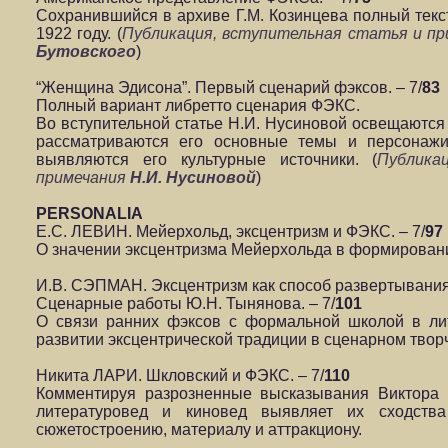
Сохранившийся в архиве Г.М. Козинцева полный текс
1922 году. (
Публикация, вступительная статья и п
Бутовского
)
“Женщина Эдисона”. Первый сценарий фэксов. – 7/
83
Полный вариант либретто сценария ФЭКС.
Во вступительной статье Н.И. Нусиновой освещаются 
рассматриваются его основные темы и персонажи
выявляются его культурные источники. (
Публика
примечания
Н.И. Нусиновой
)
PERSONALIA
Е.С. ЛЕВИН. Мейерхольд, эксцентризм и ФЭКС. – 7/
97
О значении эксцентризма Мейерхольда в формирован
И.В. СЭПМАН. Эксцентризм как способ развертывания
Сценарные работы Ю.Н. Тынянова. – 7/
101
О связи ранних фэксов с формальной школой в лит
развитии эксцентрической традиции в сценарном тво
Никита ЛАРИ. Шкловский и ФЭКС. – 7/
110
Комментируя разрозненные высказывания Виктора 
литературовед и киновед выявляет их сходств
сюжетостроению, материалу и аттракциону.