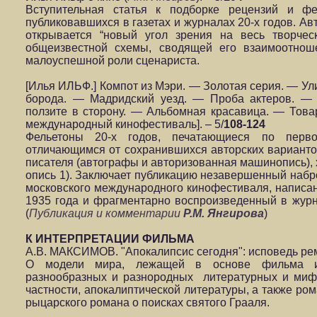
Вступительная статья к подборке рецензий и ф
публиковавшихся в газетах и журналах 20-х годов. Авт
открывается “новый угол зрения на весь творче
общеизвестной схемы, сводящей его взаимоотнош
малоуспешной роли сценариста.
[Илья ИЛЬФ.] Компот из Мэри. — Золотая серия. — Ул
борода. — Мадридский уезд. — Проба актеров. —
ползите в сторону. — Альбомная красавица. — Това
международный кинофестиваль]. – 5/
108-124
Фельетоны 20-х годов, печатающиеся по перво
отличающимся от сохранившихся авторских варианто
писателя (автографы и авторизованная машинопись),
опись 1). Заключает публикацию незавершенный набро
московского международного кинофестиваля, напис
1935 года и фрагментарно воспроизведенный в журна
(
Публикация и комментарии
Р.М. Янгирова
)
К ИНТЕРПРЕТАЦИИ ФИЛЬМА
А.В. МАКСИМОВ. "Апокалипсис сегодня": исповедь рем
О модели мира, лежащей в основе фильма и
разнообразных и разнородных литературных и миф
частности, апокалиптической литературы, а также ро
рыцарского романа о поисках святого Грааля.