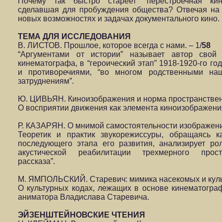
Почему так быстро стареет "перестроечная кино
сделавшая для пробуждения общества? Отвечая на э
новых возможностях и задачах документального кино.
ТЕМА ДЛЯ ИССЛЕДОВАНИЯ
В. ЛИСТОВ. Прошлое, которое всегда с нами. – 1/
58
“Аргументами от истории” называет автор свой 
кинематографа, в “героический этап” 1918-1920-го г
и противоречиями, “во многом родственными н
затруднениям”.
Ю. ЦИВЬЯН. Киноизображения и норма пространственн
О восприятии движения как элемента киноизображения
Р. КАЗАРЯН. О мнимой самостоятельности изображения
Теоретик и практик звукорежиссуры, обращаясь к
последующего этапа его развития, анализирует рол
акустической реабилитации трехмерного прост
рассказа”.
М. ЯМПОЛЬСКИЙ. Старевич: мимика насекомых и культ
О культурных кодах, лежащих в основе кинематограф
аниматора Владислава Старевича.
ЭЙЗЕНШТЕЙНОВСКИЕ ЧТЕНИЯ