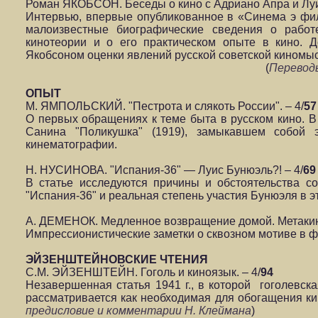
Роман ЯКОБСОН. Беседы о кино с Адриано Апра и Луи
Интервью, впервые опубликованное в «Синема э фил
малоизвестные биографические сведения о работ
кинотеории и о его практическом опыте в кино. 
Якобсоном оценки явлений русской советской киномы
(
Перевод
ОПЫТ
М. ЯМПОЛЬСКИЙ. "Пестрота и слякоть России". – 4/
57
О первых обращениях к теме быта в русском кино. В
Санина "Поликушка" (1919), замыкавшем собой 
кинематографии.
Н. НУСИНОВА. "Испания-36" — Луис Бунюэль?! – 4/
69
В статье исследуются причины и обстоятельства с
"Испания-36" и реальная степень участия Бунюэля в э
А. ДЕМЕНОК. Медленное возвращение домой. Метакин
Импрессионистические заметки о сквозном мотиве в 
ЭЙЗЕНШТЕЙНОВСКИЕ ЧТЕНИЯ
С.М. ЭЙЗЕНШТЕЙН. Гоголь и киноязык. – 4/
94
Незавершенная статья 1941 г., в которой гоголевска
рассматривается как необходимая для обогащения ки
предисловие
и комментарии Н. Клеймана
)