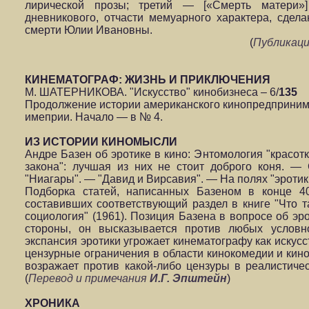
лирической прозы; третий — [«Смерть матери»
дневникового, отчасти мемуарного характера, сдел
смерти Юлии Ивановны.
(
Публикац
КИНЕМАТОГРАФ: ЖИЗНЬ И ПРИКЛЮЧЕНИЯ
М. ШАТЕРНИКОВА. "Искусство" кинобизнеса – 6/
135
Продолжение истории американского кинопредпринима
имеприи. Начало — в № 4.
ИЗ ИСТОРИИ КИНОМЫСЛИ
Андре Базен об эротике в кино: Энтомология "красот
закона": лучшая из них не стоит доброго коня. —
"Ниагары". — "Давид и Вирсавия". — На полях "эротики
Подборка статей, написанных Базеном в конце 4
составивших соответствующий раздел в книге "Что та
социология" (1961). Позиция Базена в вопросе об эро
стороны, он высказывается против любых условно
экспансия эротики угрожает кинематографу как искусст
цензурные ограничения в области кинокомедии и кино
возражает против какой-либо цензуры в реалистичес
(
Перевод и примечания
И.Г. Эпштейн
)
ХРОНИКА