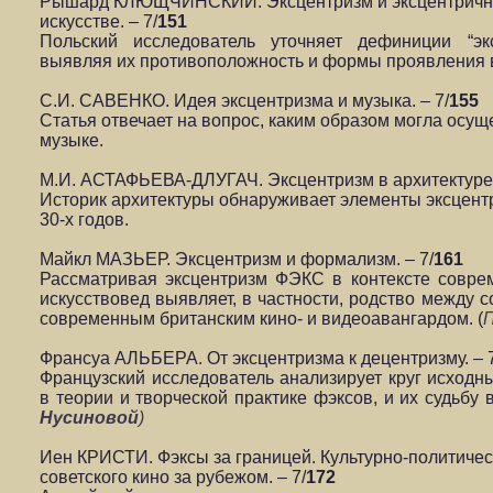
Рышард КЛЮЩЧИНСКИЙ. Эксцентризм и эксцентричнос
искусстве. – 7/
151
Польский исследователь уточняет дефиниции “экс
выявляя их противоположность и формы проявления в
С.И. САВЕНКО. Идея эксцентризма и музыка. – 7/
155
Статья отвечает на вопрос, каким образом могла осущ
музыке.
М.И. АСТАФЬЕВА-ДЛУГАЧ. Эксцентризм в архитектуре.
Историк архитектуры обнаруживает элементы эксцентр
30-х годов.
Майкл МАЗЬЕР. Эксцентризм и формализм. – 7/
161
Рассматривая эксцентризм ФЭКС в контексте соврем
искусствовед выявляет, в частности, родство между с
современным британским кино- и видеоавангардом. (
Франсуа АЛЬБЕРА. От эксцентризма к децентризму. – 7
Французский исследователь анализирует круг исходн
в теории и творческой практике фэксов, и их судьбу 
Нусиновой
)
Иен КРИСТИ. Фэксы за границей. Культурно-политичес
советского кино за рубежом. – 7/
172