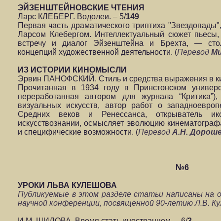
ЭЙЗЕНШТЕЙНОВСКИЕ ЧТЕНИЯ
Ларс КЛЕБЕРГ. Водолеи. – 5/
149
Первая часть драматического триптиха "Звездопады"
Ларсом Клебергом. Интеллектуальный сюжет пьесы
встречу и диалог Эйзенштейна и Брехта, — сто
концепций художественной деятельности. (
Перевод
Ми
ИЗ ИСТОРИИ КИНОМЫСЛИ
Эрвин ПАНОФСКИЙ. Стиль и средства выражения в кин
Прочитанная в 1934 году в Принстонском универс
переработанная автором для журнала “Критика”),
визуальных искусств, автор работ о западноевроп
Средних веков и Ренессанса, открыватель ико
искусствознании, осмысляет эволюцию кинематограф
и специфические возможности. (
Перевод
А.Н. Дорош
№6
УРОКИ ЛЬВА КУЛЕШОВА
Публикуемые в этом разделе статьи написаны на о
научной конференции, посвященной 90-летию Л.В. Кул
И.М. ШИЛОВА. Время стать иностранцем. – 6/
3