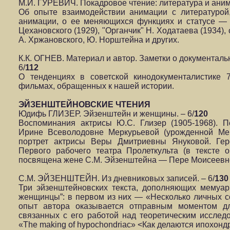
М.И. ГУРЕВИЧ. Покадровое чтение: литература и анима
Об опыте взаимодействии анимации с литературой
анимации, о ее меняющихся функциях и статусе —
Цехановского (1929), "Органчик" Н. Ходатаева (1934)
А. Хржановского, Ю. Норштейна и других.
К.К. ОГНЕВ. Материал и автор. Заметки о документаль
6/
112
О тенденциях в советской кинодокументалистике 
фильмах, обращенных к нашей истории.
ЭЙЗЕНШТЕЙНОВСКИЕ ЧТЕНИЯ
Юдифь ГЛИЗЕР. Эйзенштейн и женщины. – 6/
120
Воспоминания актрисы Ю.С. Глизер (1905-1968). 
Ирине Всеволодовне Меркурьевой (урожденной Мей
портрет актрисы Веры Дмитриевны Януковой. Гер
Первого рабочего театра Пролеткульта (в тексте о
посвящена жене С.М. Эйзенштейна — Пере Моисеевн
С.М. ЭЙЗЕНШТЕЙН. Из дневниковых записей. – 6/
130
Три эйзенштейновских текста, дополняющих мемуа
женщинцы”: в первом из них — «Несколько личных 
опыт автора оказывается отправным моментом дл
связанных с его работой над теоретическим исслед
«The making of hypochondriac» <Как делаются ипохон