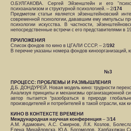
О.БУЛГАКОВА. Сергей Эйзенштейн и его "псих
психоанализом и структурной психологией. – 2/
174
Предметом статьи является эйзенштейновский инт
современной психологии, дававшим ему импульсы пр
психологии искусства. В частности, эйзенштейно
непосредственные встречи с его представителями в 19
ПРИЛОЖЕНИЯ
Список фондов по кино в ЦГАЛИ СССР. – 2/
192
В перечне указаны номера фондов киноорганизаций, к
№3
ПРОЦЕСС: ПРОБЛЕМЫ И РАЗМЫШЛЕНИЯ
Д.Б. ДОНДУРЕЙ. Новая модель кино: трудности перехо
Анализуя принципы и механизмы организационной си
автор пытается “разобраться в природе глобаль
производителей и потребителей в такой отрасли, как 
КИНО В КОНТЕКСТЕ ВРЕМЕНИ
Международная научная конференция
– 3/
14
А.М. Адамович, А.С. Смирнов, Л.К. Козлов, Болесл
Елена Михайловска, Ю.А. Богомолов, Харбахджан Си