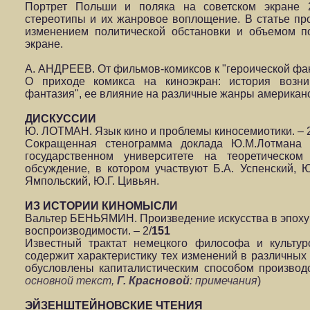
Портрет Польши и поляка на советском экране 20
стереотипы и их жанровое воплощение. В статье пр
изменением политической обстановки и объемом п
экране.
А. АНДРЕЕВ. От фильмов-комиксов к "героической фант
О приходе комикса на киноэкран: история возни
фантазия", ее влияние на различные жанры американс
ДИСКУССИИ
Ю. ЛОТМАН. Язык кино и проблемы киносемиотики. – 2
Сокращенная стенограмма доклада Ю.М.Лотмана 
государственном университете на теоретическо
обсуждение, в котором участвуют Б.А. Успенский, 
Ямпольский, Ю.Г. Цивьян.
ИЗ ИСТОРИИ КИНОМЫСЛИ
Вальтер БЕНЬЯМИН. Произведение искусства в эпоху 
воспроизводимости. – 2/
151
Известный трактат немецкого философа и культур
содержит характеристику тех изменений в различных 
обусловлены капиталистическим способом производс
основной текст,
Г. Красновой
: примечания
)
ЭЙЗЕНШТЕЙНОВСКИЕ ЧТЕНИЯ