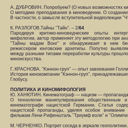
А. ДУБРОВИН. Попробуем? (О новых возможностях кин
О методике преподавания в киноведении. О создании
В частности, о замысле вступительной видеолекции "Чт
К. РАЗЛОГОВ.Тайны "Тайн". – 2/
64
Пародируя критико-киноведческие опыты инте
мифологии, автор применяет эту методологию при ана
"Тайны мадам Вонг" и обнаруживает в нем бес
режиссером юнговские архетипы. Попутно выявля
между разными типами переработки культуры прошло
киноискусства.
Г. КРАСНОВА. "Кэннон-груп" — опыт завоевания Голлив
История кинокомпании "Кэннон-груп", принадлежавше
Глобусу.
ПОЛИТИКА И КИНОМИФОЛОГИЯ
Ю. ХАНЮТИН. Кинематограф — нацизм — пропаганда.
О технологии манипулирования общественным и
кинематографе нацистской Германии. Статья соде
нацистской пропаганды, уделяя особое внимание 
фильмам Лени Рифеншталь "Триумф воли" и "Олимпия
М. ЧЕРНЕНКО. Портрет соседа в зеркале геополитики. 