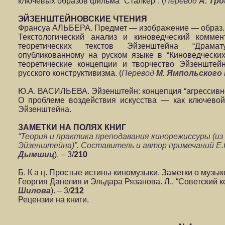
ключевых образов фильма “Сталкер”. (
Перевод
А. Тр
ЭЙЗЕНШТЕЙНОВСКИЕ ЧТЕНИЯ
Франсуа АЛЬБЕРА. Предмет — изображение — образ. 
Текстологический анализ и киноведческий комме
теоретических текстов Эйзенштейна “Драма
опубликованному на руском языке в “Киноведческих
теоретические концепции и творчество Эйзенштей
русского конструктивизма. (
Перевод
М. Ямпольского
Ю.А. ВАСИЛЬЕВА. Эйзенштейн: концепция “агрессивног
О проблеме воздействия искусства — как ключевой
Эйзенштей
ЗАМЕТКИ НА ПОЛЯХ КНИГ
“Теория и практика преподавания кинорежиссуры (из
Эйзенштейна)”. Составитель и автор примечаний Е.С.
Дымшиц
). – 3/
210
Б. К а ц. Простые истины киномузыки. Заметки о музы
Георгия Данелия и Эльдара Рязанова. Л., “Советский ком
Шилова
). – 3/
212
Рецензии на книги.