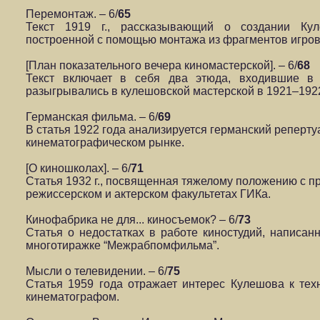
Перемонтаж. – 6/
65
Текст 1919 г., рассказывающий о создании Ку
построенной с помощью монтажа из фрагментов игров
[План показательного вечера киномастерской]. – 6/
68
Текст включает в себя два этюда, входившие в 
разыгрывались в кулешовской мастерской в 1921–1922 
Германская фильма. – 6/
69
В статья 1922 года анализируется германский реперту
кинематографическом рынке.
[О киношколах]. – 6/
71
Статья 1932 г., посвященная тяжелому положению с п
режиссерском и актерском факультетах ГИКа.
Кинофабрика не для... киносъемок? – 6/
73
Статья о недостатках в работе киностудий, написанн
многотиражке “Межрабпомфильма”.
Мысли о телевидении. – 6/
75
Статья 1959 года отражает интерес Кулешова к тех
кинематографом.