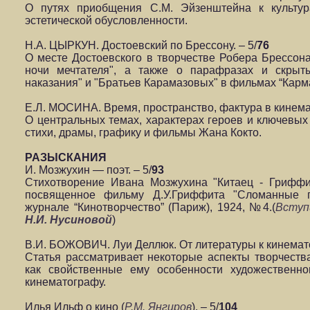
О путях приобщения С.М. Эйзенштейна к культур
эстетической обусловленности.
Н.А. ЦЫРКУН. Достоевский по Брессону. – 5/
76
О месте Достоевского в творчестве Робера Брессона
ночи мечтателя", а также о парафразах и скрыт
наказания" и "Братьев Карамазовых" в фильмах “Карма
Е.Л. МОСИНА. Время, пространство, фактура в кинемат
О центральных темах, характерах героев и ключевы
стихи, драмы, графику и фильмы Жана Кокто.
РАЗЫСКАНИЯ
И. Мозжухин — поэт. – 5/
93
Стихотворение Ивана Мозжухина "Китаец - Гриффи
посвященное фильму Д.У.Гриффита "Сломанные п
журнале “Кинотворчество” (Париж), 1924, №4.(
Вступ
Н.И. Нусиновой
)
В.И. БОЖОВИЧ. Луи Деллюк. От литературы к кинемато
Статья рассматривает некоторые аспекты творчеств
как свойственные ему особенности художественно
кинематографу.
Илья Ильф о кино (
Р.М. Янгиров
). – 5/
104