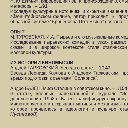
Н. КЛЕЙМАН. Взревевший лев. К происхождению, смы
метафоры. – 1/
91
Исследуя культурные источники и скрытые значени
эйзенштейновском фильме, автор приходит к пред
образной системе "Броненосца Потемкина" связана с
ОПЫТ
М. ТУРОВСКАЯ. И.А. Пырьев и его музыкальные комеди
Исследование пырьевских комедий в узких рамках
сказки” и в широком контексте стиля сталинской
массовой культуры.
ИЗ ИСТОРИИ КИНОМЫСЛИ
Андрей ТАРКОВСКИЙ. Беседа о цвете. – 1/
147
Беседа Леонида Козлова с Андреем Тарковским, пр
время подготовки к съемкам "Соляриса".
Андре БАЗЕН. Миф Сталина в советском кино. – 1/
154
В статье, впервые напечатанной в журнале “Эсп
дополненной в 1958 г., Базен квалифицирует экранну
мифотворчество и вскрывает мотивы и механизмы то
которое проявилось в идеологии и культуре ста
Нусиновой
)