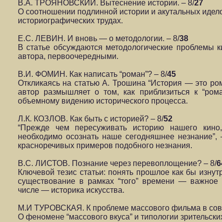
В.А. ТРОЯНОВСКИЙ. Вытеснение истории. – 8/
27
О соотношении подлинной истории и акутальных идело
историографических трудах.
Е.С. ЛЕВИН. И вновь — о методологии. – 8/
38
В статье обсуждаются методологические проблемы к
автора, первоочередными.
В.И. ФОМИН. Как написать “роман”? – 8/
45
Откликаясь на статью А. Трошина “История — это рома
автор размышляет о том, как приблизиться к “рома
объемному видению исторического процесса.
Л.К. КОЗЛОВ. Как быть с историей? – 8/
52
“Прежде чем пересуживать историю нашего кино,
необходимо осознать наше сегодняшнее незнание”, 
красноречивых примеров подобного незнания.
В.С. ЛИСТОВ. Познание через перевоплощение? – 8/
6
Ключевой тезис статьи: понять прошлое как бы изнут
существование в рамках “того” времени — важное 
числе — историка искусства.
М.И ТУРОВСКАЯ. К проблеме массового фильма в совет
О феномене “массового вкуса” и типологии зрительски