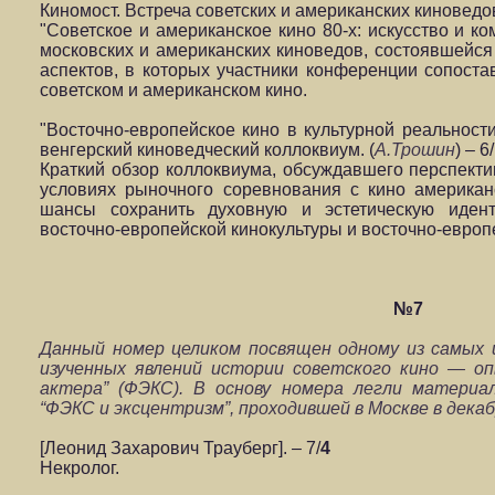
Киномост. Встреча советских и американских киноведов
"Советское и американское кино 80-х: искусство и к
московских и американских киноведов, состоявшейся 
аспектов, в которых участники конференции сопост
советском и американском кино.
"Восточно-европейское кино в культурной реальност
венгерский киноведческий коллоквиум. (
А.Трошин
) – 6/
Краткий обзор коллоквиума, обсуждавшего перспекти
условиях рыночного соревнования с кино американ
шансы сохранить духовную и эстетическую идент
восточно-европейской кинокультуры и восточно-европе
№7
Данный номер целиком посвящен одному из самых 
изученных явлений истории советского кино — о
актера” (ФЭКС). В основу номера легли материа
“ФЭКС и эксцентризм”, проходившей в Москве в декаб
[Леонид Захарович Трауберг]. – 7/
4
Некролог.