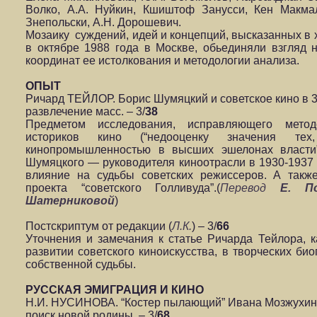
Волко, А.А. Нуйкин, Кшиштоф Занусси, Кен Макм
Знепольски, А.Н. Дорошевич.
Мозаику суждений, идей и концепций, высказанных в
в октябре 1988 года в Москве, обьединяли взгляд 
координат ее истолкования и методологии анализа.
ОПЫТ
Ричард ТЕЙЛОР. Борис Шумяцкий и советское кино в 30
развлечение масс. – 3/
38
Предметом исследования, исправляющего метод
историков кино (“недооценку значения тех
кинопромышленностью в высших эшелонах власти”
Шумяцкого — руководителя киноотрасли в 1930-1937 гг
влияние на судьбы советских режиссеров. А такж
проекта “советского Голливуда”.(
Перевод
Е. По
Шатерниковой
)
Постскриптум от редакции (
Л.К.
) – 3/
66
Уточнения и замечания к статье Ричарда Тейлора, 
развитии советского киноискусства, в творческих би
собственной судьбы.
РУССКАЯ ЭМИГРАЦИЯ И КИНО
Н.И. НУСИНОВА. “Костер пылающий” Ивана Мозжухина:
поиск новой родины. – 3/
68