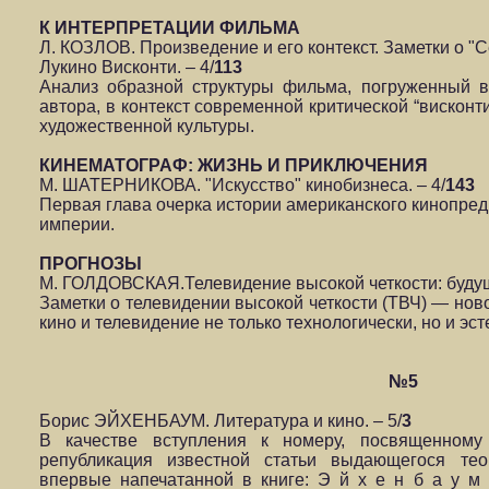
К ИНТЕРПРЕТАЦИИ ФИЛЬМА
Л. КОЗЛОВ. Произведение и его контекст. Заметки о "
Лукино Висконти. – 4/
113
Анализ образной структуры фильма, погруженный в
автора, в контекст современной критической “висконт
художественной культуры.
КИНЕМАТОГРАФ: ЖИЗНЬ И ПРИКЛЮЧЕНИЯ
М. ШАТЕРНИКОВА. "Искусство" кинобизнеса. – 4/
143
Первая глава очерка истории американского кинопред
империи.
ПРОГНОЗЫ
М. ГОЛДОВСКАЯ.Телевидение высокой четкости: будущ
Заметки о телевидении высокой четкости (ТВЧ) — но
кино и телевидение не только технологически, но и эст
№5
Борис ЭЙХЕНБАУМ. Литература и кино. – 5/
3
В качестве вступления к номеру, посвященному
републикация известной статьи выдающегося тео
впервые напечатанной в книге: Э й х е н б а у м 