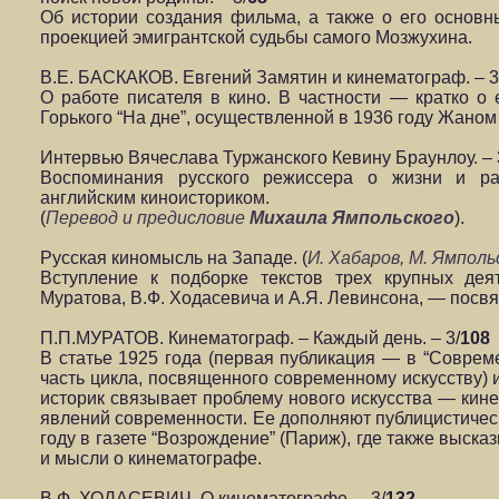
Об истории создания фильма, а также о его основн
проекцией эмигрантской судьбы самого Мозжухина.
В.Е. БАСКАКОВ. Евгений Замятин и кинематограф. – 3
О работе писателя в кино. В частности — кратко о 
Горького “На дне”, осуществленной в 1936 году Жаном
Интервью Вячеслава Туржанского Кевину Браунлоу. – 
Воспоминания русского режиссера о жизни и ра
английским киноисториком.
(
Перевод и предисловие
Михаила Ямпольского
).
Русская киномысль на Западе. (
И. Хабаров, М. Ямполь
Вступление к подборке текстов трех крупных дея
Муратова, В.Ф. Ходасевича и А.Я. Левинсона, — посв
П.П.МУРАТОВ. Кинематограф. – Каждый день. – 3/
108
В статье 1925 года (первая публикация — в “Современ
часть цикла, посвященного современному искусству) 
историк связывает проблему нового искусства — кин
явлений современности. Ее дополняют публицистическ
году в газете “Возрождение” (Париж), где также выс
и мысли о кинематографе.
В.Ф. ХОДАСЕВИЧ. О кинематографе. – 3/
132