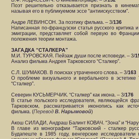
Поэт решительно отказывается признать в кинема
называя его в публикуемом эссе “антиискусством”.
Андре ЛЕВИНСОН. За поэтику фильма. – 3/
136
Написанная по-французски статья русского критика и
эмиграции, представляет собой первую во Франци
положения теории монтажа.
ЗАГАДКА “СТАЛКЕРА”
М.И. ТУРОВСКАЯ. Пейзаж души после исповеди. – 3/
1
Анализ фильма Андрея Тарковского “Сталкер”.
С.Л. ШУМАКОВ. В поисках утраченного слова. – 3/
163
О проблеме визуального и вербального в эстетике
“Сталкер”.
Северин КУСЬМЕРЧИК. “Сталкер” как икона. – 3/
176
В статье польского исследователя, являющейся ф
Тарковском, рассматривается иконопись как исто
фильма. (
Перевод
В. Нарымовой
)
Акош СИЛАДИ, Андраш Балинт КОВАЧ. “Зона” и “Наруш
В главе из монографии “Тарковский - сталкер русс
Будапеште в 1985 году, венгерские исследователи