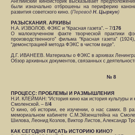
Английский киноисторик высказывает предположени
были изначально отброшены на периферию канони
развития советского кино. (
Перевод
Н. Цыркун
)
РАЗЫСКАНИЯ. АРХИВЫ
Н.А. ИЗВОЛОВ. ФЭКС и “Красная газета”. – 7/
176
О малоизученном факте творческой практики фэ
производственного” фильма “Красная газета” (1924),
“демонстрацией метода ФЭКС в чистом виде”.
Д.Г. ИВАНЕЕВ. Материалы о ФЭКС в архивах Ленинград
Обзор архивных документов, связанных с деятельнос
№ 8
ПРОЦЕСС: ПРОБЛЕМЫ И РАЗМЫШЛЕНИЯ
Н.И. КЛЕЙМАН: “История кино как история культуры и 
Смоленской. – 8/
4
О кино, об истории, ее изучении, о нас самих. В р
мемориальном кабинете С.М.Эйзенштейна на Смоле
Шилова, Леонид Козлов, Виктор Листов, Александр Тр
КАК СЕГОДНЯ ПИСАТЬ ИСТОРИЮ КИНО?