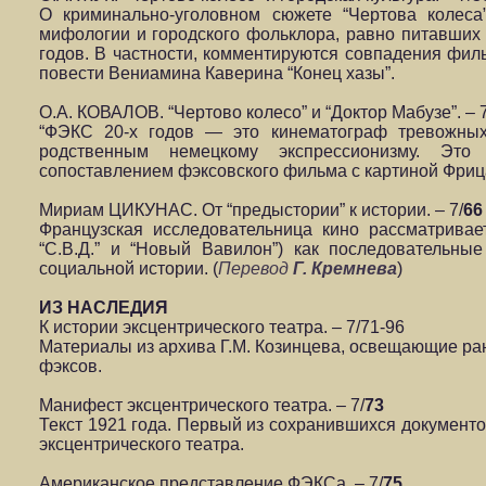
О криминально-уголовном сюжете “Чертова колеса
мифологии и городского фольклора, равно питавших с
годов. В частности, комментируются совпадения фил
повести Вениамина Каверина “Конец хазы”.
О.А. КОВАЛОВ. “Чертово колесо” и “Доктор Мабузе”. – 7
“ФЭКС 20-х годов — это кинематограф тревожных 
родственным немецкому экспрессионизму. Это
сопоставлением фэксовского фильма с картиной Фриц
Мириам ЦИКУНАС. От “предыстории” к истории. – 7/
66
Французская исследовательница кино рассматривае
“С.В.Д.” и “Новый Вавилон”) как последовательные
социальной истории. (
Перевод
Г. Кремнева
)
ИЗ НАСЛЕДИЯ
К истории эксцентрического театра. – 7/71-96
Материалы из архива Г.М. Козинцева, освещающие ра
фэксов.
Манифест эксцентрического театра. – 7/
73
Текст 1921 года. Первый из сохранившихся документо
эксцентрического театра.
Американское представление ФЭКСа. – 7/
75