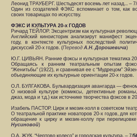
Леонид ТРАУБЕРГ. Шестьдесят восемь лет назад... – 7/
Один из создателей ФЭКС вспоминает о том, как во
своих товарищах по искусству.
ФЭКС И КУЛЬТУРА 20-х ГОДОВ
Ричард ТЕЙЛОР. Эксцентризм как культурная революци
Английский киноисторик анализирут манифест экце
году, в контексте культурных последствий полит
дискуссий 20-х годов. (
Перевод
А.Н. Дорошевича
)
Ю.Г. ЦИВЬЯН. Ранние фэксы и культурная тематика 20-х
Обращаясь к ранним театральным опытам фэксо
“Женитьбы” (1922), и сравнивая ее с “Мудрецом” Эйз
объединяющие их культурные ориентации 20-х годов.
О.Л. БУЛГАКОВА. Бульвардизация авангарда — феном
О низовой культуре (комиксы, детективные романы,
джаз, мода и т.д.) как источнике творчества фэксов в 20
Изабель ПАСТОР. Цирк и мюзик-холл в советском театре
О театральной практике новаторов 20-х годов, для к
обращение к цирку и мюзик-холлу при перелицовке 
Нусиновой
)
О.А. ЖУК. “Чертово колесо” и городская культура. – 7/
5