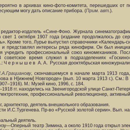
Вероятно в архивах кино-фото-комитета, перешедших от п
ресующим могу дать описание прибора. (
Прим. авт.
).
редактор-издатель «Сине-Фоно. Журнала синематографи
свет 1 октября 1907 года (издание продолжалось до сер
ь». Кроме того, Лурье выпустил справочники «Календарь-с
в и представлял интересы ряда кинофирм. Он был иници
лся учредить профессиональный союз киномехаников. Пос
В советское время служил в подразделениях «Госкино
 Ч е р н ы ш е в А. А. Русская дооктябрьская киножурналис
.А.Грацианову
, скончавшемуся в начале марта 1913 год
а в Н[ижнем] Новгороде» (вып. 10 марта 1913 г.). См.: В и
–1916). М.: Музей кино, 1996, с. 184.
–1918 гг. находились на Звенигородской улице Санкт-Петер
ектротехник, профессиональный революционер, активный
, архитектор, деятель внешкольного образования.
 И.С.Тургенева. Пр-во «Русской золотой серии». Вып. на 
альный деятель.
ризу—Оперный театр Зимина, а около 1910 года открыл эле