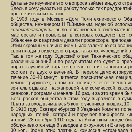
Детальное изучение этого вопроса займет видную стр
Здесь я хочу указать на работу только тех предприят
просветительных картин.
В 1908 году в Москве «Дом Политехнического Об
общества, инженером Н.П.Зиминым, идеи об использ
кинематография»
было организовано систематиче
мастерские и промыслы, в которых создается вся с
Объяснения к картинам давали профессора, преподава
Этим скромным начинанием было заложено основание 
свои плоды в виде целого ряда таких же учреждений 
Так, в том же году Одесский отдел Технического об
различных знаний и по результатам его судит о при
порах случайный характер, сеансы эти становятся 
состоит из двух отделений. В первом демонстрирую
течение 30-40 минут, читается пояснительная лекци
демонстрируются, в том же порядке, естественно-
зритель отдыхает на жанровой или комической, како
сеансов, программы меняли 16 раз, и за это время б
Весь расход общества в этом году выразился в сумм
Плата за вход взималась 5 коп. с учеников низших, 10
В 1910 году Екатеринбургский Уездный Комитет попе
народных чтений, которой и поручает приобрести к
чтений. 28 октября 1910 года на Уткинском заводе б
обслуживаются еще 8 заводов в окружности Екатеринбу
30 коп. Кроме этих платных, комиссия устраивала