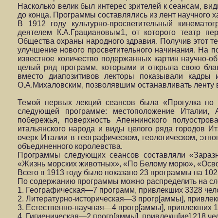
Насколько велик был интерес зрителей к сеансам, видн
до конца. Программы составлялись из лент научного х
В 1912 году культурно-просветительный кинемат
деятелем К.А.Грациановым1, от которого театр пе
Общества охраны народного здравия. Получив этот те
улучшение нового просветительного начинания. На п
известное количество подержанных картин научно-об
целый ряд программ, которыми и открыла свою благ
вместо диапозитивов лекторы показывали кадры 
О.А.Михаловским, позволявшим останавливать ленту в
Темой первых лекций сеансов была «Прогулка по 
следующей программе: местоположение Италии, А
побережья, поверхность Апеннинского полуостров
итальянского народа и виды целого ряда городов Ит
очерк Италии в географическом, геологическом, этн
объединенного королевства.
Программы следующих сеансов составляли «Заразн
«Жизнь морских животных», «По Белому морю», «Осв
Всего в 1913 году было показано 23 программы на 102
По содержанию программы можно распределить на с
1. Географическая—7 программ, привлекших 3328 чел
2. Литературно-историческая—3 прогр[аммы], привлекш[
3. Естественно-научная—4 прогр[аммы], привлекших 10
4. Гигиеническая—2 прогр[аммы], привлекш[ие] 218 чел