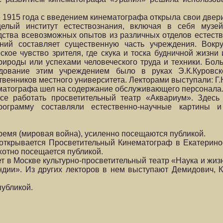
 1915 года с введением кинематографа открыла свои двери
елый институт естествознания, включая в себя музей
дства всевозможных опытов из различных отделов естеств
ний составляет существенную часть учреждения. Вокр
кое чувство зрителя, где скука и тоска будничной жизни 
ироды или успехами человеческого труда и техники. Бол
дование этим учреждением было в руках Э.К.Куровско
венников местного университета. Лекторами выступали: Г.
нематографа шел на содержание обслуживающего персонала
се работать просветительный театр «Аквариум». Здесь
Программу составляли естественно-научные картины и
ремя (мировая война), усиленно посещаются публикой.
 открывается Просветительный Кинематограф в Екатерино
охотно посещается публикой.
ет в Москве культурно-просветительный театр «Наука и жиз
ии». Из других лекторов в нем выступают Демидович, К
публикой.