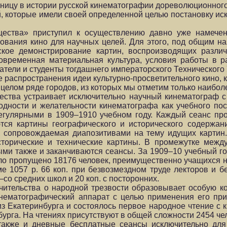
аницу в истории русской кинематографии дореволюционног
ий, которые имели своей определенной целью постановку ис
щества» приступил к осуществлению давно уже намече
ования кино для научных целей. Для этого, под общим н
ское демонстрирование картин, воспроизводящих различ
овременная материальная культура, условия работы в р
тели и студенты тогдашнего императорского Технического
распространения идеи культурно-просветительного кино, к
в целом ряде городов, из которых мы отметим только наибо
щества устраивает исключительно научный кинематограф 
годности и желательности кинематографа как учебного по
регулярными в 1909–1910 учебном году. Каждый сеанс пр
тся картины географического и исторического содержан
я, сопровождаемая диапозитивами на тему идущих картин
исторические и технические картины. В промежутке межд
выми также и заканчиваются сеансы. За 1909–10 учебный г
ыло пропущено 18176 человек, преимущественно учащихся н
е 1057 р. 66 коп. при безвозмездном труде лекторов и 
—со средних школ и 20 коп. с посторонних.
чительства о народной трезвости образовывает особую к
инематографический аппарат с целью применения его пр
лиз Екатеринбурга и состоялось первое народное чтение с
рга. На чтениях присутствуют в общей сложности 2454 чел
 также и дневные бесплатные сеансы исключительно для