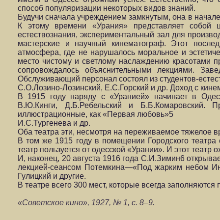
способ популяризации некоторых видов знаний.
Будучи сначала учреждением замкнутым, она в начале
К этому времени «Урания» представляет собой ц
естествознания, экспериментальный зал для произво
мастерские и научный кинематограф. Этот послед
атмосфера, где не нарушалось моральное и эстетичес
место чистому и светлому наслаждению красотами пр
сопровождалось объяснительными лекциями. Заве
Обслуживающий персонал состоял из студентов-естест
С.О.Лозино-Лозинский, Е.С.Горский и др. Доход с ки
В 1915 году наряду с «Уранией» начинает в Одес
В.Ю.Кинги, Д.Б.Ребельский и Б.Б.Комаровский. 
иллюстрационные, как «Первая любовь»5
И.С.Тургенева и др.
Оба театра эти, несмотря на переживаемое тяжелое в
В том же 1915 году в помещении Городского театра
театр пользуется от одесской «Урании». И этот театр 
И, наконец, 20 августа 1916 года С.И.Зимин6 открыва
лекцией-сеансом Потемкина—«Под жарким небом Инд
Гулицкий и другие.
В театре всего 300 мест, которые всегда заполняются 
«Советское кино», 1927, № 1, с. 8–9.