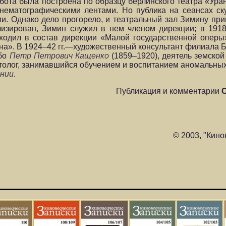
бота была построена по образцу берлинского театра «Уран
нематографическими лентами. Но публика на сеансах ск
. Однако дело прогорело, и театральный зал Зимину при
лизирован, Зимин служил в нем членом дирекции; в 1918
ходил в состав дирекции «Малой государственной оперы»
на». В 1924–42 гг.—художественный консультант филиала Б
ибо
Петр Петрович Кащенко
(1859–1920), деятель земской
толог, занимавшийся обучением и воспитанием аномальных
ании
.
Публикация и комментарии
© 2003, "Кино