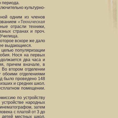
о периода.
ключительно культурно-
нной одним из членов
азванием
«Техническая
ные отрасли техники,
азных странах и проч.
 Училища.
оторое вскоре же дало
лее выдающиеся.
с целью популяризации
собия. Нося на первых
одолжается два часа и
ия, причем вначале, в
. Во втором отделении
у обоими отделениями
од было проведено 148
изших и средних школ.
бесплатном помещении.
омиссию по устройству
и устройстве народных
 кинематографом, затем
овека с платой от 3 до
 детей местных школ.