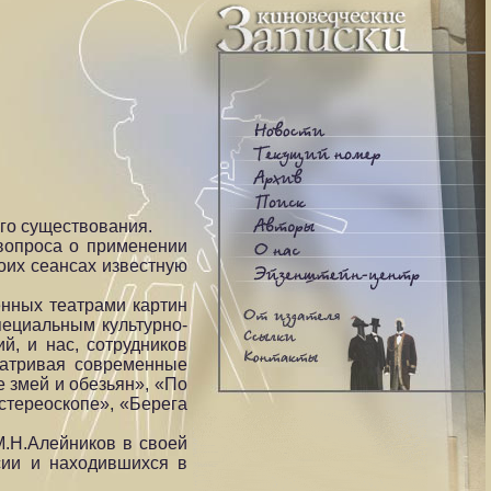
его существования.
вопроса о применении
оих сеансах известную
енных театрами картин
пециальным культурно-
й, и нас, сотрудников
матривая современные
е змей и обезьян», «По
стереоскопе», «Берега
 М.Н.Алейников в своей
сии и находившихся в