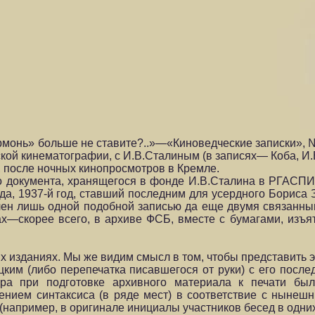
рмонь» больше не ставите?..»—«Киноведческие записки», №
ой кинематографии, с И.В.Сталиным (в записях— Коба, И.В.,
оду, после ночных кинопросмотров в Кремле.
документа, хранящегося в фонде И.В.Сталина в РГАСПИ (ф.
вда, 1937-й год, ставший последним для усердного Бориса
тавлен лишь одной подобной записью да еще двумя связанн
ах—скорее всего, в архиве ФСБ, вместе с бумагами, изъ
х изданиях. Мы же видим смысл в том, чтобы представить э
цким (либо перепечатка писавшегося от руки) с его пос
ора при подготовке архивного материала к печати бы
ением синтаксиса (в ряде мест) в соответствие с нынеш
например, в оригинале инициалы участников бесед в одних