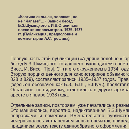
«Картина сильная, хорошая, но
не “Чапаев”...» Записи бесед
Б.З.Шумяцкого с И.В.Сталиным
после кинопросмотров. 1935–1937
гг. (Публикация, предисловие и
комментарии А.С.Трошина).
Первую часть этой публикации («А дряни подобно «Га
бесед Б.З.Шумяцкого, тогдашнего руководителя советск
Висс., И. Висс., Т[ов]. Ст.) и его окружением в 1934 г
Вторую порцию ценного для киноисториков объемного 
828 и 829), составляют записи 1935–1937 годов. Пра
(здесь он обозначен как Б.З., Б.Ш., Б.Шум.), предс
Остальное, по-видимому, отложилось в других архив
аресте в январе 1938 года.
Отдельные записи, повторяем, уже печатались в разны
Это машинопись, вероятно, надиктованная Б.З.Шумя
поправками и пометами. Вмешательство публикат
исчерпывалось устранением явных опечаток, привед
приданием всему тексту единообразного оформления (