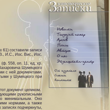
 61) составили записи
 И.С., Иос. Вис., Иос.
 558, оп. 11, ед. хр.
 Захаровича Шумяцкого
ыми с ней документами.
ятыми у Шумяцкого при
тот документ целиком.
ледующими рукописными
ло минимальным. Оно
ними нормами, а также
 записях подчеркнуты,