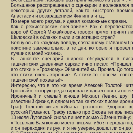
Большаков расспрашивал о сценарии и волновался п
некоторых других деталей, как-то: быстрого врем
Анастасии и возвращением Филиппа и т.д.
По мере моего разума, я давал возможные справки.
Как с режиссерским сценарием? Как с перепечаткой
дорогой Сергей Михайлович, говоря прямо, принят ли
Шкловский в облаках пыли и свистящих стрел?
Волнуюсь по каждому поводу, связанному с Иваном 
поистине замечательно, а те дни, которые я провел
лучших в моей жизни».
В Ташкенте сценарий широко обсуждался в писат
ташкентских дневниках саркастично писал: «Пришел 
его стихи к «Грозному» Эйзенштейна. Прочел. До тог
что стихи очень хорошие. А стихи-то совсем, совс
ташкентской похвалы!»
Интересно, что в это же время Алексей Толстой чи
Грозный», которую редактировал и давал советы по ее
Ироничный и смелый юноша Михаил Левин, друг В
известный физик, в одном из ташкентских писем ирон
Граф Толстой читал «Ивана Грозного». Здорово в
русский Гуманист. Графу только про Ежова теперь писа
13 июля Луговской снова пишет письмо Эйзенштейну:
«Посылаю Вам копию моего письма, ибо я передал по
и он переходил из рук, и я не уверен, дошел ли он до