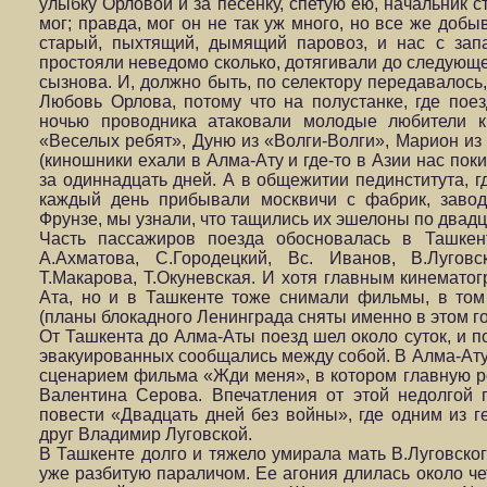
улыбку Орловой и за песенку, спетую ею, начальник с
мог; правда, мог он не так уж много, но все же добы
старый, пыхтящий, дымящий паровоз, и нас с зап
простояли неведомо сколько, дотягивали до следующе
сызнова. И, должно быть, по селектору передавалось
Любовь Орлова, потому что на полустанке, где пое
ночью проводника атаковали молодые любители к
«Веселых ребят», Дуню из «Волги-Волги», Марион из 
(киношники ехали в Алма-Ату и где-то в Азии нас пок
за одиннадцать дней. А в общежитии пединститута, г
каждый день прибывали москвичи с фабрик, заво
Фрунзе, мы узнали, что тащились их эшелоны по двадца
Часть пассажиров поезда обосновалась в Ташкен
А.Ахматова, С.Городецкий, Вс. Иванов, В.Луговс
Т.Макарова, Т.Окуневская. И хотя главным кинемато
Ата, но и в Ташкенте тоже снимали фильмы, в то
(планы блокадного Ленинграда сняты именно в этом го
От Ташкента до Алма-Аты поезд шел около суток, и п
эвакуированных сообщались между собой. В Алма-Ату
сценарием фильма «Жди меня», в котором главную р
Валентина Серова. Впечатления от этой недолгой п
повести «Двадцать дней без войны», где одним из г
друг Владимир Луговской.
В Ташкенте долго и тяжело умирала мать В.Луговског
уже разбитую параличом. Ее агония длилась около че