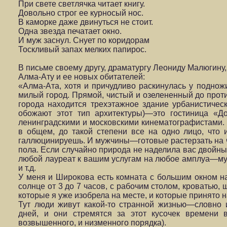
При свете светлячка читает книгу.
Довольно строг ее курносый нос.
В каморке даже двинуться не стоит.
Одна звезда печатает окно.
И муж заснул. Снует по коридорам
Тоскливый запах мелких папирос.
В письме своему другу, драматургу Леониду Малюгину
Алма-Ату и ее новых обитателей:
«Алма-Ата, хотя и причудливо раскинулась у поднож
милый город. Прямой, чистый и озелененный до проти
города находится трехэтажное здание урбанистичес
обожают этот тип архитектуры)—это гостиница «Д
ленинградскими и московскими кинематографистами. Д
в общем, до такой степени все на одно лицо, что и
галлюцинируешь. И мужчины—готовые растерзать на ч
пола. Если случайно природа не наделила вас двойн
любой лауреат к вашим услугам на любое амплуа—муж
и т.д.
У меня и Широкова есть комната с большим окном на
солнце от 3 до 7 часов, с рабочим столом, кроватью
которые я уже изобрела на месте, и которые принято 
Тут люди живут какой-то странной жизнью—словно 
дней, и они стремятся за этот кусочек времени 
возвышенного, и низменного порядка).