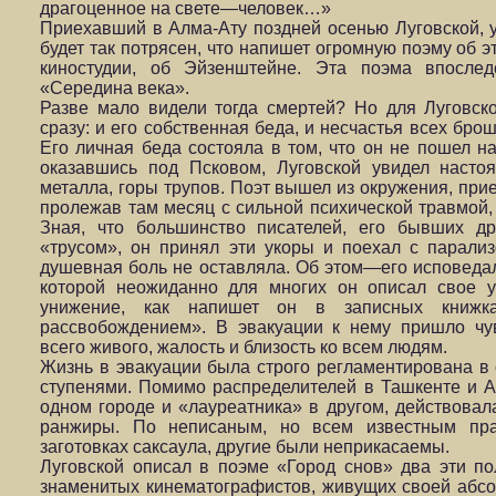
драгоценное на свете—человек…»
Приехавший в Алма-Ату поздней осенью Луговской, у
будет так потрясен, что напишет огромную поэму об э
киностудии, об Эйзенштейне. Эта поэма впослед
«Середина века».
Разве мало видели тогда смертей? Но для Луговско
сразу: и его собственная беда, и несчастья всех бро
Его личная беда состояла в том, что он не пошел н
оказавшись под Псковом, Луговской увидел насто
металла, горы трупов. Поэт вышел из окружения, прие
пролежав там месяц с сильной психической травмой,
Зная, что большинство писателей, его бывших др
«трусом», он принял эти укоры и поехал с парали
душевная боль не оставляла. Об этом—его исповеда
которой неожиданно для многих он описал свое 
унижение, как напишет он в записных книжка
рассвобождением». В эвакуации к нему пришло чув
всего живого, жалость и близость ко всем людям.
Жизнь в эвакуации была строго регламентирована в
ступенями. Помимо распределителей в Ташкенте и А
одном городе и «лауреатника» в другом, действовал
ранжиры. По неписаным, но всем известным пр
заготовках саксаула, другие были неприкасаемы.
Луговской описал в поэме «Город снов» два эти п
знаменитых кинематографистов, живущих своей абсо