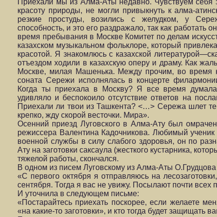
Приехали мы из Алма-Аты недавно. Чувствуем себя зд
красоту природы, не могли привыкнуть к алма-атинс
резкие простуды, возились с желудком, у Сере
способность, и это его раздражало, так как работать о
время пребывания в Москве Комитет по делам искусст
казахском музыкальном фольклоре, который привлек
красотой. Я знакомлюсь с казахской литературой—ска
отъездом ходили в казахскую оперу и драму. Как жаль
Москве, милая Машенька. Между прочим, во время
соната Сережи исполнялась в концерте филармонии
Когда ты приехала в Москву? Я все время думала
удивляло и беспокоило отсутствие ответов на посл
Приехали ли твои из Ташкента? <…> Сережа шлет те
крепко, жду скорой весточки. Мира».
Осенний приезд Луговского в Алма-Ату был омрачен
режиссера Валентина Кадочникова. Любимый ученик
военной службы в силу слабого здоровья, он по разн
Ату на заготовки саксаула (жесткого кустарника, котор
тяжелой работы, скончался.
В одном из писем Луговскому из Алма-Аты О.Грудцова
«С первого октября я отправляюсь на лесозаготовки,
сентября. Тогда я вас не увижу. Посылают почти всех 
И уточнила в следующем письме:
«Постарайтесь приехать поскорее, если желаете мен
«на какие-то заготовки», и кто тогда будет защищать 