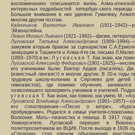
воспоминаниях описывается жизнь Алма-атинско
интересных подробностей петербург-ского периода
Большое внимание в них уделено Гумилеву, Ахмат
многим другим поэтам.
Кадочников Валентин Иванович
(1911–1942)—
Эйзенштейна.
Левин Михаил Львович
(1921–1992)—физик, литератор
Луговская Татьяна Александровна
(1909–1994)—
замужем вторым браком за сценаристом С.А.Ермолин
эвакуации в Ташкенте и Алма-Ате см. письма Л.Малюг
(1893–1970) в кн.: Л у г о в с к а я Т. Как знаю, как по
Луговской Александр Федорович
(1901–1925)—инспек
его учениками были: Виктор Ардов (писатель), Дм.
(известный лингвист) и многие другие. В 20-е годы
трудовую школу-колонию в Сергиево для детей
гимназистов), где помимо обучения, занимался 
позволявшего прокормить учеников и учителей. Подроб
у г о в с к а я Т. Как знаю, как помню, как умею. М.: «А
Луговской Владимир Александрович
(1901–1957)—сов
его стихотворения—«Песня о ветре», «Курсан
пробуждение». Родился в семье учителя-словесника
Волхонке. Мать—пианистка и певица. В 1917 году,
Университете, Луговской перешел в Военно-п
политпросветчиком во ВЦИК. После выхода в 1926 год
«Сполохи», стал членом объединения конструкт