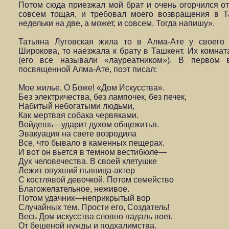
Потом сюда приезжал мой брат и очень огорчился от 
совсем тощая, и требовал моего возвращения в Т
недельки на две, а может, и совсем. Тогда напишу».
Татьяна Луговская жила то в Алма-Ате у своего
Широкова, то наезжала к брату в Ташкент. Их комнат
(его все называли «лауреатником»). В первом 
посвященной Алма-Ате, поэт писал:
Мое жилье, О Боже! «Дом Искусства».
Без электричества, без лампочек, без печек,
Набитый небогатыми людьми,
Как мертвая собака червяками.
Войдешь—ударит духом общежитья.
Эвакуация на свете возродила
Все, что бывало в каменных пещерах.
И вот он вьется в темном вестибюле—
Дух человечества. В своей клетушке
Лежит опухший пьяница-актер
С костлявой девочкой. Потом семейство
Благожелательное, неживое.
Потом удачник—неприкрытый вор
Случайных тем. Прости его, Создатель!
Весь Дом искусства словно падаль воет.
От бешеной нужды и подхалимства.