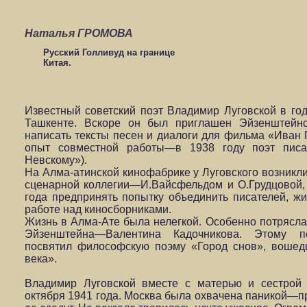
Наталья ГРОМОВА
Русский Голливуд на границе
Китая.
Известный советский поэт Владимир Луговской в го
Ташкенте. Вскоре он был приглашен Эйзенштейно
написать тексты песен и диалоги для фильма «Иван Г
опыт совместной работы—в 1938 году поэт писа
Невскому»).
На Алма-атинской кинофабрике у Луговского возникл
сценарной коллегии—И.Вайсфельдом и О.Грудцовой, 
года предпринять попытку объединить писателей, ж
работе над киносборниками.
Жизнь в Алма-Ате была нелегкой. Особенно потрясла 
Эйзенштейна—Валентина Кадочникова. Этому п
посвятил философскую поэму «Город снов», вошед
века».
Владимир Луговской вместе с матерью и сестрой
октября 1941 года. Москва была охвачена паникой—пр