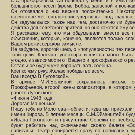
С.С.Прокофьевым. Он ночевал у меня, и я имел во
большинство песен (кроме Бобра, запасной и кое-как
Он отозвался о них весьма положительно. Некото
возможное местоположение увертюры—под главные ти
Он задумывался также над тем, достаточно ли буде
действа для советского зрителя, но оно кажется ему 
Я рассказал ему, что мы обдумывали вместе все п
объяснения, которые, конечно, являются только слаб
Вашем режиссерском замысле.
Не забудьте, дорогой шеф, о «популярности» тех пес
этой цели. Конечно, увертюра и клятва могут быть
угодно, в зависимости от Вашего и прокофьевского ре
Остальное будем уже дорабатывать сообща.
Крепко жму руку. Желаю победы во всем.
Ваш всегда В.Луговской».
В архиве М.И.Белкиной сохранилось письмо е
Прокофьевой, второй жены композитора, в котором 
работе Луговского.
«4 июля 1943 года.
Дорогая Машенька!
Пишу тебе из Молотова—области, куда мы приехали 
имени Кирова. В летние месяцы С.М.Эйзенштейн буде
«Ивана Грозного» и присутствие Сережи не необх
будет работать над окончанием своего балета «З
написаны. Театр собирается сразу по написанию му