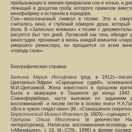
пребывающих в некоем прекрасном сне и ночью, и дн
лежащий в дощатом гробу, которого привезли вмест
кинофабрику и оставили в коридоре.
Сон—многозначный символ в поэме. Это и смерть
считалось кино, и глубокий обморок души, который
боли. В «Записных книжках» к поэме с документаль
рисуется быт тех дней. Луговской как тень обходит 
киностудии, проникает в жизнь каждой комнатки «лау
умершего режиссера, он прощается со всем кине
«города снов».
Биографическая справка
Белкина Мария Иосифовна
(род. в 1912)—писат
Цветаевых-Эфрон «Скрещенье судеб», основанн
М.И.Цветаевой. Жена известного в прошлом критик
Была в эвакуации в Ташкенте до конца 1942 
Совинформбюро, часто выезжая по заданиям р
воспоминаний и писем легли в основу книги Н.А.Гр
«Все в чужое глядят окно» (М.: «Совершенно секретно»
Берестинский Михаил Исакович
(р. 1905)—сценарист.
Грудцова Ольга Моисеевна
(в девичестве
На
литературовед. Написала воспоминания-исповедь 
(«Минувшее», т. 19, М.–СПб., 1996) в форме посмерт