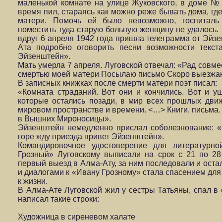
маленькой комнате на улице Жуковского, в доме № 
время пил, стараясь как можно реже бывать дома, гд
матери. Помочь ей было невозможно, госпитал
поместить туда старую больную женщину не удалось. П
вдруг 6 апреля 1942 года пришла телеграмма от Эйз
Ата подробно оговорить песни возможности текст
Эйзенштейн».
Мать умерла 7 апреля. Луговской отвечал: «Рад совм
смертью моей матери Посылаю письмо Скоро выезжаю
В записных книжках после смерти матери поэт писал:
«Комната страданий. Вот они и кончились. Вот и у
которые остались позади, в мир всех прошлых дви
мировом пространстве и времени. <…> Книги, письма.
в Вышних Мироносицы».
Эйзенштейн немедленно прислал соболезнование: 
горе жду приезда привет Эйзенштейн».
Командировочное удостоверение для литератур
Грозный» Луговскому выписали на срок с 21 по 28
первый выезд в Алма-Ату, за ним последовали и оста
и диалогами к «Ивану Грозному» стала спасением для 
к жизни.
В Алма-Ате Луговской жил у сестры Татьяны, спал в 
написал такие строки:
Художница в сиреневом халате