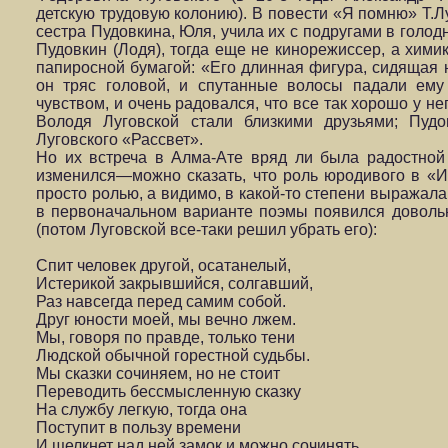
детскую трудовую колонию). В повести «Я помню» Т.Лу
сестра Пудовкина, Юля, учила их с подругами в голод
Пудовкин (Лодя), тогда еще не кинорежиссер, а химик
папиросной бумагой: «Его длинная фигура, сидящая н
он тряс головой, и спутанные волосы падали ему
чувством, и очень радовался, что все так хорошо у н
Володя Луговской стали близкими друзьями; Пудо
Луговского «Рассвет».
Но их встреча в Алма-Ате вряд ли была радостной 
изменился—можно сказать, что роль юродивого в «И
просто ролью, а видимо, в какой-то степени выражала
в первоначальном варианте поэмы появился довольн
(потом Луговской все-таки решил убрать его):
Спит человек другой, осатанелый,
Истерикой закрывшийся, солгавший,
Раз навсегда перед самим собой.
Друг юности моей, мы вечно лжем.
Мы, говоря по правде, только тени
Людской обычной горестной судьбы.
Мы сказки сочиняем, но не стоит
Переводить бессмысленную сказку
На службу легкую, тогда она
Поступит в пользу времени
И щелкнет над ней замок и можно сочинять