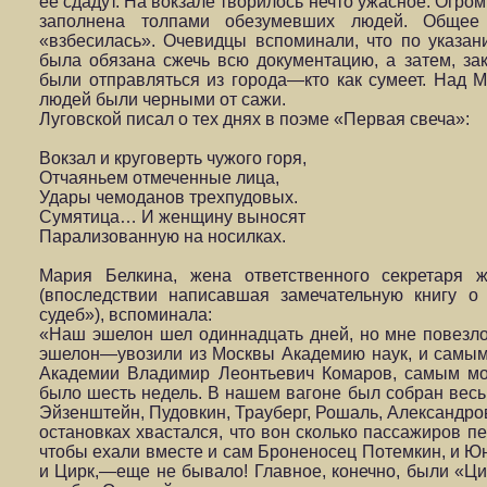
ее сдадут. На вокзале творилось нечто ужасное. Огр
заполнена толпами обезумевших людей. Общее
«взбесилась». Очевидцы вспоминали, что по указан
была обязана сжечь всю документацию, а затем, за
были отправляться из города—кто как сумеет. Над 
людей были черными от сажи.
Луговской писал о тех днях в поэме «Первая свеча»:
Вокзал и круговерть чужого горя,
Отчаяньем отмеченные лица,
Удары чемоданов трехпудовых.
Сумятица… И женщину выносят
Парализованную на носилках.
Мария Белкина, жена ответственного секретаря 
(впоследствии написавшая замечательную книгу 
судеб»), вспоминала:
«Наш эшелон шел одиннадцать дней, но мне повезло
эшелон—увозили из Москвы Академию наук, и самым
Академии Владимир Леонтьевич Комаров, самым м
было шесть недель. В нашем вагоне был собран весь
Эйзенштейн, Пудовкин, Трауберг, Рошаль, Александро
остановках хвастался, что вон сколько пассажиров пе
чтобы ехали вместе и сам Броненосец Потемкин, и Юн
и Цирк,—еще не бывало! Главное, конечно, были «Ци