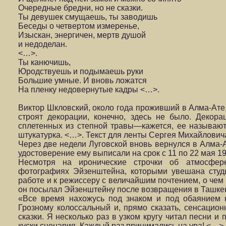
Очередные бредни, но не сказки.
Ты девушек смущаешь, ты заводишь
Беседы о четвертом измеренье,
Изыскан, энергичен, мертв душой
и недоделан.
<…>.
Ты канючишь,
Юродствуешь и подымаешь руки
Большие умные. И вновь ложатся
На пленку недовернутые кадры <…>.
Виктор Шкловский, около года проживший в Алма-Ате,
строят декорации, конечно, здесь не было. Декора
сплетенных из степной травы—кажется, ее называю
штукатурка. <…>. Текст для ленты Сергея Михайлович
Через две недели Луговской вновь вернулся в Алма
удостоверение ему выписали на срок с 11 по 22 мая 19
Несмотря на иронические строчки об атмосфер
фотографиях Эйзенштейна, которыми увешана студи
работе и к режиссеру с величайшим почтением, о чем
он посылал Эйзенштейну после возвращения в Ташкен
«Все время нахожусь под знаком и под обаянием 
Грозному колоссальный и, прямо сказать, сенсацио
сказки. Я несколько раз в узком кругу читал песни 
куски сценария. Каждый раз принимались на ура! <…>