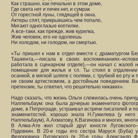
Как страшно, как печально в этом доме,
Где света нет и печек нет, и сумрак
От горестной луны, глядящей в окна.
Актеры спят, прикрывшись чем попало,
Мигают одноглазые коптилки.
А все-таки, как прежде, жив курилка,
Жив человек, его не одолеешь
Ни холодом, ни голодом, ни смертью.
«Ты пришел к нам в отдел вместе с драматургом Бе
Ташкента,—писала в своих воспоминаниях–испове
работала в сценарном отделе),—он начал с жалоб н
помещение для жилья и т.п. Ты стоял в отдалении
осанкой, в мягкой шляпе с полями, с трубкой во рту и 
не своим артистизмом, а достойным поведением. Ва
претензии, ты ответил, что решительно никаких».
Надо сказать, что жизнь Ольги сложилась очень прич
Наппельбаум: она была дочерью знаменитого фотогр
доме, в Петрограде, устраивал встречи писателей и п
знаменитостей, хорошо знала Н.Гумилева (у него
Наппельбаум), А.Ахматову, К.Вагинова и многих, многи
В Алма-Ате жил старый друг юности Луговского
Пудовкин. В 20-е годы его сестра Маруся (Буба) 
Федоровича Луговского (в 20-е годы Александр 