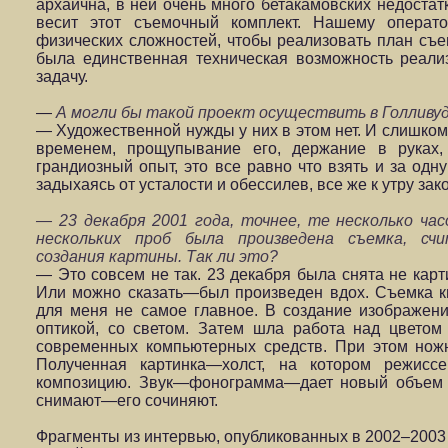
архаична, в ней очень много бетакамовских недостатк
весит этот съемочный комплект. Нашему операт
физических сложностей, чтобы реализовать план съе
была единственная техническая возможность реали
задачу.
—
А могли бы такой проект осуществить в Голливу
— Художественной нужды у них в этом нет. И слишком
временем, прощупывание его, держание в руках, 
грандиозный опыт, это все равно что взять и за одн
задыхаясь от усталости и обессилев, все же к утру зак
— 23 декабря 2001 года, точнее, те несколько час
нескольких проб была произведена съемка, сч
создания картины. Так ли это?
— Это совсем не так. 23 декабря была снята не карт
Или можно сказать—был произведен вдох. Съемка ки
для меня не самое главное. В создание изображени
оптикой, со светом. Затем шла работа над цвето
современных компьютерных средств. При этом нож
Полученная картинка—холст, на котором режисс
композицию. Звук—фонограмма—дает новый объем 
снимают—его сочиняют.
Фрагменты из интервью, опубликованных в 2002–2003 г