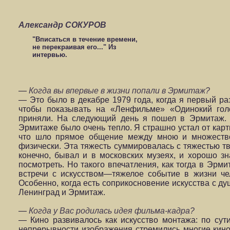
Александр СОКУРОВ
"Вписаться в течение времени,
не перекраивая его..." Из
интервью.
—
Когда вы впервые в жизни попали в Эрмитаж?
— Это было в декабре 1979 года, когда я первый ра
чтобы показывать на «Ленфильме» «Одинокий голо
приняли. На следующий день я пошел в Эрмитаж. 
Эрмитаже было очень тепло. Я страшно устал от карт
что шло прямое общение между мною и множество
физически. Эта тяжесть суммировалась с тяжестью тв
конечно, бывал и в московских музеях, и хорошо зн
посмотреть. Но такого впечатления, как тогда в Эрми
встречи с искусством—тяжелое событие в жизни че
Особенно, когда есть соприкосновение искусства с ду
Ленинград и Эрмитаж.
—
Когда у Вас родилась идея фильма-кадра?
— Кино развивалось как искусство монтажа: по сут
непрерывности изображения стремились многие кин