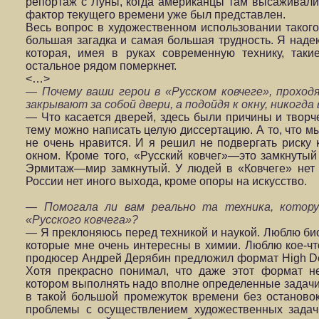
репортаж с Луны, когда американцы там высаживалис
фактор текущего времени уже был представлен.
Весь вопрос в художественном использовании такого
большая загадка и самая большая трудность. Я надею
которая, имея в руках современную технику, так
остальное рядом померкнет.
<…>
— Почему ваши герои в «Русском ковчеге», проход
закрывают за собой двери, а подойдя к окну, никогд
— Что касается дверей, здесь были причины и творче
тему можно написать целую диссертацию. А то, что м
не очень нравится. И я решил не подвергать риску к
окном. Кроме того, «Русский ковчег»—это замкнуты
Эрмитаж—мир замкнутый. У людей в «Ковчеге» нет н
России нет иного выхода, кроме опоры на искусство.
— Помогала ли вам реально та техника, котору
«Русского ковчега»?
— Я преклоняюсь перед техникой и наукой. Люблю био
которые мне очень интересны в химии. Люблю кое-чт
продюсер Андрей Дерябин предложил формат High Defin
Хотя прекрасно понимал, что даже этот формат не
котором выполнять надо вполне определенные задачи.
в такой большой промежуток времени без остановок
проблемы с осуществлением художественных задач 