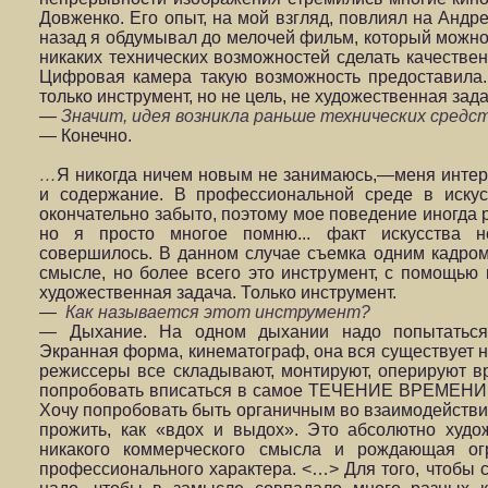
Довженко. Его опыт, на мой взгляд, повлиял на Андре
назад я обдумывал до мелочей фильм, который можно
никаких технических возможностей сделать качествен
Цифровая камера такую возможность предоставила
только инструмент, но не цель, не художественная зада
—
Значит, идея возникла раньше технических средс
— Конечно.
…
Я никогда ничем новым не занимаюсь,—меня интер
и содержание. В профессиональной среде в искус
окончательно забыто, поэтому мое поведение иногда 
но я просто многое помню... факт искусства н
совершилось. В данном случае съемка одним кадр
смысле, но более всего это инструмент, с помощью
художественная задача. Только инструмент.
—
Как называется этот инструмент?
— Дыхание. На одном дыхании надо попытаться
Экранная форма, кинематограф, она вся существует н
режиссеры все складывают, монтируют, оперируют в
попробовать вписаться в самое ТЕЧЕНИЕ ВРЕМЕНИ, н
Хочу попробовать быть органичным во взаимодействии
прожить, как «вдох и выдох». Это абсолютно худ
никакого коммерческого смысла и рождающая ог
профессионального характера. <…> Для того, чтобы 