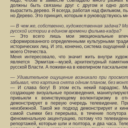
надо, чтобы в замысле совпадало много разных к
должны быть связаны друг с другом и одно долж
вырастить дерево. Я всегда, работая над фильмом, пы
но Дерево. Это принцип, которым я руководствуюсь мно
—
В чем же, собственно, художественная задача? М
русской истории в едином времени фильма-кадра?
— Это всего лишь мои эмоциональные впечат
сформированного определенными культурными тради
исторических лиц. И это, конечно, система ощущений
моего Отечества.
Меня интересовало, что значит жить внутри худож
является Эрмитаж—музей, архитектурный памятни
русской Власти. А поживи-ка в ювелирном пасхальном
— Удивительное ощущение возникало при просмот
забывал, что картина снята одним планом, без мо
— И слава богу! В этом есть некий парадокс. М
создающие визуальные произведения, манипулирую
привыкли к воинствующему волюнтаризму в отн
демонстрирует в первую очередь телевидение. Пр
неизбежной. Такой же подход демонстрирует и ки
самой съемки без перерыва, в течение полутора
феноменальную акцентуацию, потому что телевиде
репортажей, которые шли и полтора, и два часа. Тел