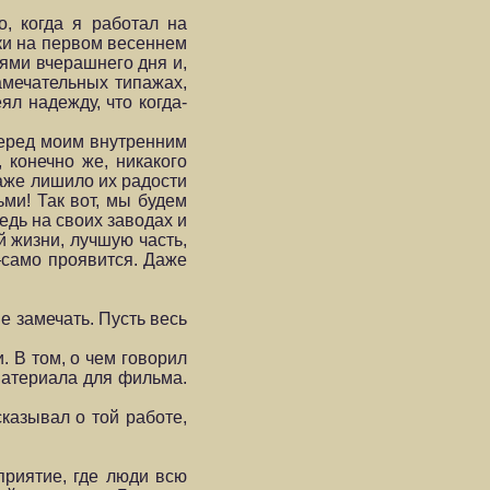
, когда я работал на
нки на первом весеннем
ями вчерашнего дня и,
амечательных типажах,
л надежду, что когда-
перед моим внутренним
 конечно же, никакого
даже лишило их радости
ми! Так вот, мы будем
едь на своих заводах и
й жизни, лучшую часть,
—само проявится. Даже
е замечать. Пусть весь
 В том, о чем говорил
материала для фильма.
казывал о той работе,
приятие, где люди всю