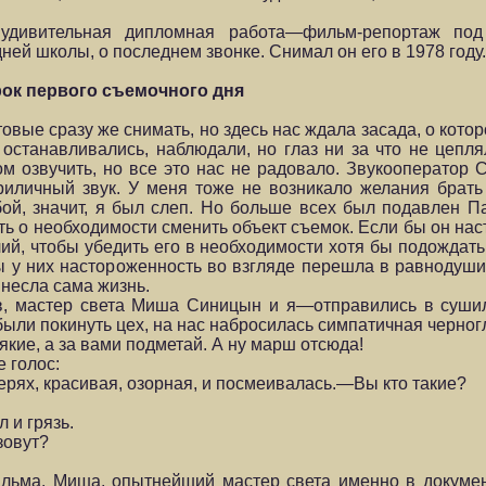
 удивительная дипломная работа—фильм-репортаж по
ей школы, о последнем звонке. Снимал он его в 1978 году
рок первого съемочного дня
вые сразу же снимать, но здесь нас ждала засада, о кото
останавливались, наблюдали, но глаз ни за что не цеплял
 озвучить, но все это нас не радовало. Звукооператор 
риличный звук. У меня тоже не возникало желания брать
ой, значит, я был слеп. Но больше всех был подавлен П
 о необходимости сменить объект съемок. Если бы он наст
й, чтобы убедить его в необходимости хотя бы подождать 
ы у них настороженность во взгляде перешла в равнодуш
несла сама жизнь.
в, мастер света Миша Синицын и я—отправились в суши
были покинуть цех, на нас набросилась симпатичная черног
кие, а за вами подметай. А ну марш отсюда!
 голос:
рях, красивая, озорная, и посмеивалась.—Вы кто такие?
 и грязь.
зовут?
ильма. Миша, опытнейший мастер света именно в докуме