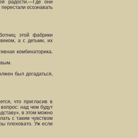
ей радости.—Где они
 перестали осознавать
ботниц этой фабрики
веком, а с детьми, их
тивная комбинаторика.
овым.
олжен был догадаться,
ется, что пригласив в
вопрос: над чем будут
одставу», в этом можно
лать с таким чувством
еры плоховато. Уж если