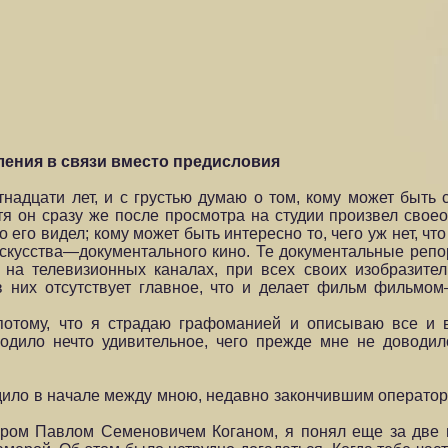
ения в связи вместо предисловия
надцати лет, и с грустью думаю о том, кому может быть с
тя он сразу же после просмотра на студии произвел сво
 его видел; кому может быть интересно то, чего уж нет, что
искусства—документального кино. Те документальные реп
на телевизионных каналах, при всех своих изобразител
в них отсутствует главное, что и делает фильм фильм
отому, что я страдаю графоманией и описываю все и вс
ходило нечто удивительное, чего прежде мне не доводил
дило в начале между мною, недавно закончившим оператор
ром Павлом Семеновичем Коганом, я понял еще за две н