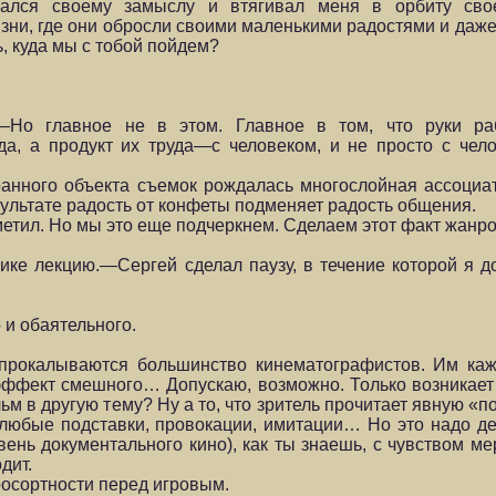
ался своему замыслу и втягивал меня в орбиту сво
зни, где они обросли своими маленькими радостями и даже
, куда мы с тобой пойдем?
—Но главное не в этом. Главное в том, что руки ра
а, а продукт их труда—с человеком, и не просто с чело
бранного объекта съемок рождалась многослойная ассоциа
зультате радость от конфеты подменяет радость общения.
аметил. Но мы это еще подчеркнем. Сделаем этот факт жанр
е лекцию.—Сергей сделал паузу, в течение которой я д
 и обаятельного.
 прокалываются большинство кинематографистов. Им каж
эффект смешного… Допускаю, возможно. Только возникает 
м в другую тему? Ну а то, что зритель прочитает явную «п
любые подставки, провокации, имитации… Но это надо де
вень документального кино), как ты знаешь, с чувством м
дит.
осортности перед игровым.