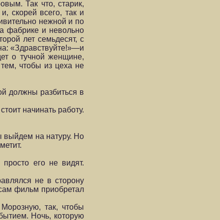
вым. Так что, старик,
, скорей всего, так и
дивительно нежной и по
на фабрике и невольно
орой лет семьдесят, с
она: «Здравствуйте!»—и
дет о тучной женщине,
тем, чтобы из цеха не
ой должны разбиться в
 стоит начинать работу.
 выйдем на натуру. Но
метит.
 просто его не видят.
равлялся не в сторону
 сам фильм приобретал
Морозную, так, чтобы
бытием. Ночь, которую