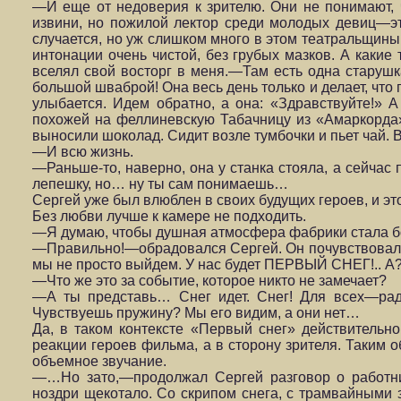
—И еще от недоверия к зрителю. Они не понимают, чт
извини, но пожилой лектор среди молодых девиц—это
случается, но уж слишком много в этом театральщины
интонации очень чистой, без грубых мазков. А каки
вселял свой восторг в меня.—Там есть одна старуш
большой шваброй! Она весь день только и делает, что
улыбается. Идем обратно, а она: «Здравствуйте!» А
похожей на феллиневскую Табачницу из «Амаркорда»
выносили шоколад. Сидит возле тумбочки и пьет чай. В
—И всю жизнь.
—Раньше-то, наверно, она у станка стояла, а сейча
лепешку, но… ну ты сам понимаешь…
Сергей уже был влюблен в своих будущих героев, и это 
Без любви лучше к камере не подходить.
—Я думаю, чтобы душная атмосфера фабрики стала бо
—Правильно!—обрадовался Сергей. Он почувствовал, 
мы не просто выйдем. У нас будет ПЕРВЫЙ СНЕГ!.. А?.
—Что же это за событие, которое никто не замечает?
—А ты представь… Снег идет. Снег! Для всех—радос
Чувствуешь пружину? Мы его видим, а они нет…
Да, в таком контексте «Первый снег» действительно
реакции героев фильма, а в сторону зрителя. Таким 
объемное звучание.
—…Но зато,—продолжал Сергей разговор о работн
ноздри щекотало. Со скрипом снега, с трамвайными 