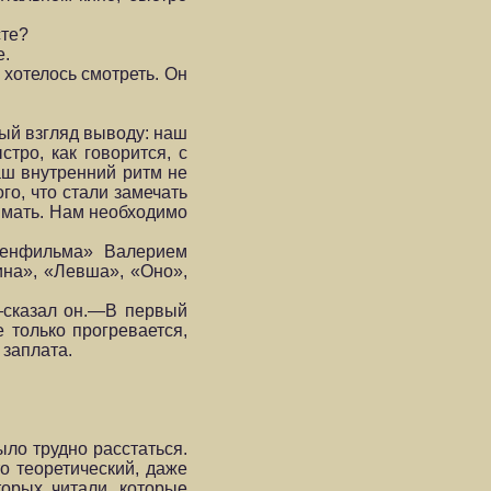
сте?
е.
 хотелось смотреть. Он
вый взгляд выводу: наш
тро, как говорится, с
аш внутренний ритм не
го, что стали замечать
нимать. Нам необходимо
Ленфильма» Валерием
на», «Левша», «Оно»,
—сказал он.—В первый
 только прогревается,
 заплата.
ло трудно расстаться.
то теоретический, даже
торых читали, которые