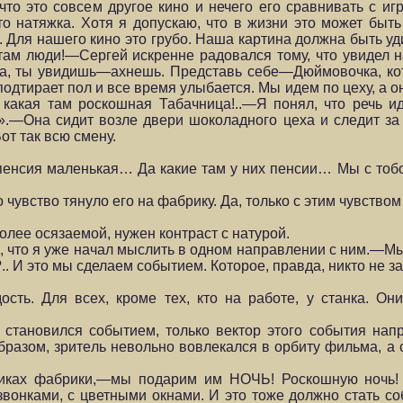
о это совсем другое кино и нечего его сравнивать с игро
 натяжка. Хотя я допускаю, что в жизни это может быть и
. Для нашего кино это грубо. Наша картина должна быть у
е там люди!—Сергей искренне радовался тому, что увидел 
ка, ты увидишь—ахнешь. Представь себе—Дюймовочка, кот
 подтирает пол и все время улыбается. Мы идем по цеху, а 
 какая там роскошная Табачница!..—Я понял, что речь и
.—Она сидит возле двери шоколадного цеха и следит за 
от так всю смену.
с пенсия маленькая… Да какие там у них пенсии… Мы с тоб
чувство тянуло его на фабрику. Да, только с этим чувством
лее осязаемой, нужен контраст с натурой.
что я уже начал мыслить в одном направлении с ним.—Мы
. И это мы сделаем событием. Которое, правда, никто не за
ть. Для всех, кроме тех, кто на работе, у станка. Они
 становился событием, только вектор этого события нап
образом, зритель невольно вовлекался в орбиту фильма, а
иках фабрики,—мы подарим им НОЧЬ! Роскошную ночь! 
звонками, с цветными окнами. И это тоже должно стать со