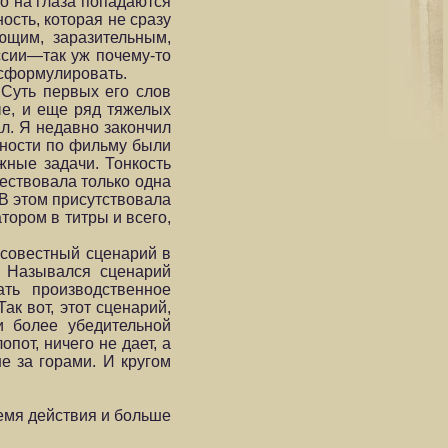
то на глаза попадаются
ость, которая не сразу
ющим, заразительным,
ссии—так уж почему-то
 сформулировать.
 Суть первых его слов
ые, и еще ряд тяжелых
ал. Я недавно закончил
жности по фильму были
жные задачи. Тонкость
ествовала только одна
 В этом присутствовала
тором в титры и всего,
росовестный сценарий в
. Назывался сценарий
ть производственное
ак вот, этот сценарий,
 более убедительной
пот, ничего не дает, а
е за горами. И кругом
емя действия и больше