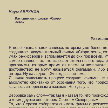
Наум АВРУНИН
Как снимался фильм «Cкоро
лето».
Размышл
Я перечитываю свои записки, которым уже более пят
создавался документальный фильм «Скоро лето», хо
умах режиссеров и вспоминается до сих пор всеми, кто
самое главное—то, что исчезает школа целого вида 
программы, которые время от времени появляются 
достоинствах не могут называться фильмами. Ибо 
автора. Ну да ладно… Это отдельная тема.
Я начал записывать процесс создания фильма не п
абсолютно спонтанно от осознания того, что проис
казалось интересным и важным. Но к делу…
Вербовка замыслом—так бы я назвал то, что происхо
и моим другом оператором Сергеем Скворцовым.
То, что Сережа собирался снимать фильм с режиссе