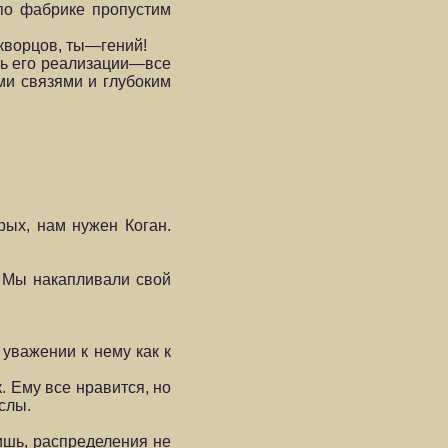
 по фабрике пропустим
кворцов, ты—гений!
ать его реализации—все
ми связями и глубоким
рых, нам нужен Коган.
. Мы накапливали свой
уважении к нему как к
. Ему все нравится, но
слы.
ишь, распределения не