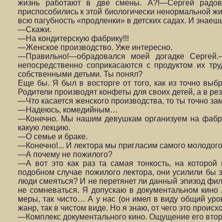
жизнь работают в две смены. А?!—Сергей радов
приспособились к этой биологически ненормальной жи
всю пагубность «продленки» в детских садах. И знаешь
—Скажи.
—На кондитерскую фабрику!!!
—Женское производство. Уже интересно.
—Правильно!—обрадовался моей догадке Сергей.
непосредственно соприкасаются с продуктом их труд
собственными детьми. Ты понял?
Еще бы. Я был в восторге от того, как из точно вы
Родители производят конфеты для своих детей, а в ре
—Что касается женского производства, то ты точно з
—Надеюсь, комедийным…
—Конечно. Мы нашим девушкам организуем на фабрик
какую лекцию.
—О семье и браке.
—Конечно!... И лектора мы пригласим самого молодого
—А почему не пожилого?
—А вот это как раз та самая тонкость, на которой
подобном случае пожилого лектора, они усилили бы 
люди смеяться? И не перетянет ли данный эпизод филь
не сомневаться. Я допускаю в документальном кино 
меры, так чисто… А у нас (он имел в виду общий уро
жанр, так в чистом виде. Но я знаю, от чего это происхо
—Комплекс документального кино. Ощущение его втор