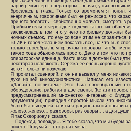
пригласил меня в помощь к себе для съемок второй ка
парой режиссер с оператором—значит, у них возникли
бросалась в глаза. Только со временем я понял, 
энергичным, говорливым был не режиссер, что харак
принято полагать—свойственно молчать, смотреть в ро
Приблизительно через две недели такого их общени
заключалась в том, что у него по фильму должны б
ночных съемок, что ему со всем этим не справиться, и
ВГИК и горел желанием показать все, на что был спо
только своеобразным крючком, поводом, чтобы меня 
такого хода объяснялась просто. Дело в том, что по
операторская единица. Фактически я должен был идти
некоторая неловкость. Сережа ее очень хорошо чувст
чего я только ни пожелаю.
Я прочитал сценарий, и он не вызвал у меня никаког
духе нашей киножурналистики. Написал его извес
«Давайте посчитаем». Это был своеобразный отк
оборудование, работая в две смены. (Кстати говоря,
предусматривавший множество интервью с блужда
аргументации), приводил к простой мысли, что никако
было бы выгодней заняться рациональной организаци
железо, железо… разговоры, разговоры…, а для души 
Я так Скворцову и сказал.
—Подожди, подожди… Я тебе сказал, что мы будем раб
ничего. Подумай… вто-ра-я смена.