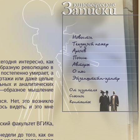
егодня интересно, как
еобразную революцию в
 постепенно умирает, а
ортажи или даже целые
ьных и аналитических
ом—образное мышление
я. Нет, это возникло
ось видеть, и это мне
ский факультет ВГИКа,
едели до того, как он