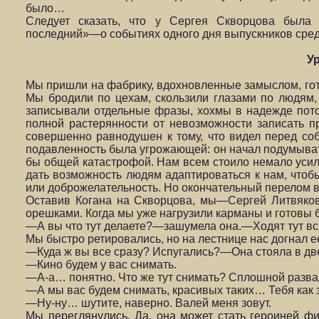
было…
Следует сказать, что у Сергея Скворцова была
последний»—о событиях одного дня выпускников средн
У
Мы пришли на фабрику, вдохновленные замыслом, гото
Мы бродили по цехам, скользили глазами по людям, 
записывали отдельные фразы, хохмы в надежде потом
полной растерянности от невозможности записать п
совершенно равнодушен к тому, что видел перед соб
подавленность была угрожающей: он начал подумывать
бы общей катастрофой. Нам всем стоило немало усили
дать возможность людям адаптироваться к нам, чтоб
или доброжелательность. Но окончательный перелом в
Оставив Когана на Скворцова, мы—Сергей Литвяко
орешками. Когда мы уже нагрузили карманы и готовы 
—А вы что тут делаете?—зашумела она.—Ходят тут вся
Мы быстро ретировались, но на лестнице нас догнал ее
—Куда ж вы все сразу? Испугались?—Она стояла в две
—Кино будем у вас снимать.
—А-а… понятно. Что же тут снимать? Сплошной развал
—А мы вас будем снимать, красивых таких… Тебя как 
—Ну-ну… шутите, наверно. Валей меня зовут.
Мы переглянулись. Да, она может стать героиней ф