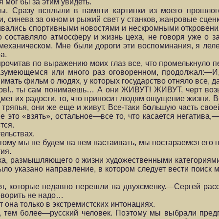
 мог бы за этим увидеть.
мы. Сразу всплыли в памяти картинки из моего прошлого
и, синева за окном и рыжий свет у станков, жанровые сце
енивались спортивными новостями и нескромными откровени
 составляло атмосферу и жизнь цеха, не говоря уже о з
ханическом. Мне были дороги эти воспоминания, я лелея
а.
рочитав по выражению моих глаз все, что промелькнуло 
разумеющемся или много раз оговоренном, продолжал:—И,
снимать фильм о людях, у которых государство отняло все, 
ов!.. ты сам понимаешь… А они ЖИВУТ! ЖИВУТ, черт возь
дмет их радости, то, что приносит людям ощущение жизни. В
 тряпья, они же еще и живут. Все-таки б
о
льшую часть свое
е это «взять», остальное—все то, что касается негатива,
тся.
ельствах.
тому мы не будем на нем настаивать, мы постараемся его н
ия.
ека, размышляющего о жизни художественными категориями.
ыло указано направление, в котором следует вести поиск 
я, которые недавно перешли на двухсменку.—Сергей расс
оворить не надо…
т она только в экстремистских интонациях.
и, тем более—русский человек. Поэтому мы выбрали пред