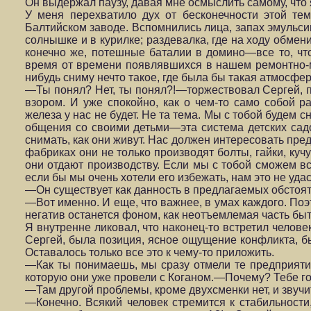
Он выдержал паузу, давая мне осмыслить самому, что я
У меня перехватило дух от бесконечности этой те
Балтийском заводе. Вспомнились лица, запах эмульси
солнышке и в курилке; раздевалка, где на ходу обм
конечно же, потешные баталии в домино—все то, что
время от времени появлявшихся в нашем ремонтно-ме
нибудь сниму нечто такое, где была бы такая атмосфер
—Ты понял? Нет, ты понял?!—торжествовал Сергей, п
взором. И уже спокойно, как о чем-то само собой 
железа у нас не будет. Не та тема. Мы с тобой будем 
общения со своими детьми—эта система детских сад
снимать, как они живут. Нас должен интересовать пре
фабриках они не только производят болты, гайки, кучу
они отдают производству. Если мы с тобой сможем вс
если бы мы очень хотели его избежать, нам это не удас
—Он существует как данность в предлагаемых обстоят
—Вот именно. И еще, что важнее, в умах каждого. Поэ
негатив останется фоном, как неотъемлемая часть быт
Я внутренне ликовал, что наконец-то встретил челов
Сергей, была позиция, ясное ощущение конфликта, б
Оставалось только все это к чему-то приложить.
—Как ты понимаешь, мы сразу отмели те предприяти
которую они уже провели с Коганом.—Почему? Тебе г
—Там другой проблемы, кроме двухсменки нет, и звучи
—Конечно. Всякий человек стремится к стабильност