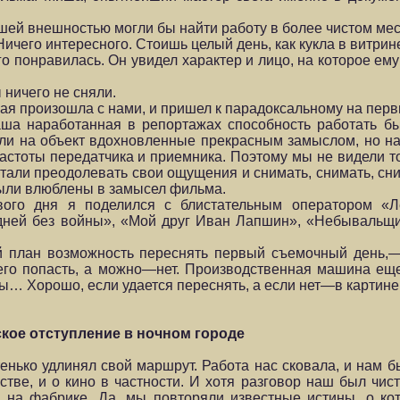
ей внешностью могли бы найти работу в более чистом ме
ичего интересного. Стоишь целый день, как кукла в витрин
о понравилась. Он увидел характер и лицо, на которое ему
 ничего не сняли.
рая произошла с нами, и пришел к парадоксальному на пер
а наработанная в репортажах способность работать быс
ли на объект вдохновленные прекрасным замыслом, но н
астоты передатчика и приемника. Поэтому мы не видели то
 стали преодолевать свои ощущения и снимать, снимать, с
были влюблены в замысел фильма.
ого дня я поделился с блистательным оператором «
дней без войны», «Мой друг Иван Лапшин», «Небывальщи
й план возможность переснять первый съемочный день,
его попасть, а можно—нет. Производственная машина еще
ы… Хорошо, если удается переснять, а если нет—в картине
кое отступление в ночном городе
нько удлинял свой маршрут. Работа нас сковала, и нам бы
стве, и о кино в частности. И хотя разговор наш был чис
 на фабрике. Да, мы повторяли известные истины, о ко