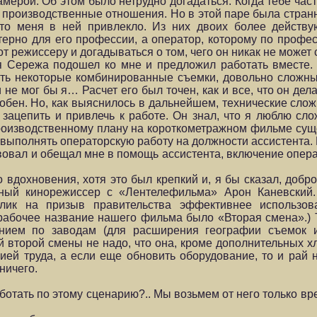
мерой. Об этом было нетрудно догадаться. Когда тебе час
 производственные отношения. Но в этой паре была странн
что меня в ней привлекло. Из них двоих более действу
терно для его профессии, а оператор, которому по профе
т режиссеру и догадываться о том, чего он никак не может
я Сережа подошел ко мне и предложил работать вместе.
ыть некоторые комбинированные съемки, довольно сложн
 не мог бы я… Расчет его был точен, как и все, что он дел
собен. Но, как выяснилось в дальнейшем, технические сло
зацепить и привлечь к работе. Он знал, что я люблю сло
 производственному плану на короткометражном фильме сущ
 выполнять операторскую работу на должности ассистента.
вовал и обещал мне в помощь ассистента, включение опера
о вдохновения, хотя это был крепкий и, я бы сказал, доб
тный кинорежиссер с «Лентелефильма» Арон Каневский
лик на призыв правительства эффективнее использова
 рабочее название нашего фильма было «Вторая смена».) Т
нием по заводам (для расширения географии съемок и
й второй смены не надо, что она, кроме дополнительных хло
ей труда, а если еще обновить оборудование, то и рай н
ничего.
отать по этому сценарию?.. Мы возьмем от него только вр