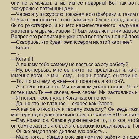
они не замечают, а мы им ее подарим! Вот так вот
экскурсию с пэтэушницами…
—Через эту экскурсию покажем всю фабрику и, таким
Я был в восторге от этого замысла. Он не страдал из
было рукотворно, и ничего насильственного, надума
жизненным драматизмом. Я был захвачен этим замысл
Вопрос его реализации уже стал вопросом нашей про
—Скворцов, кто будет режиссером на этой картине?
—Коган.
—…
—Коган!!!
—А почему тебе самому не взяться за эту работу?
—Ну, во-первых, мне ее никто не предлагает и, как
Именно Коган. А мы—ему… Но он, правда, об этом не
—То, что мы ему нужны—это понятно, а вот он?..
—А я тебе объясню. Мы слишком долго стояли. Я не 
потенциал. Ты—в своем, я—в своем. Мы застоялись и 
—Я понял. Тебе нужен Коган как оппонент.
—Да, но это не главное… скорее как буфер.
—А как он относится к твоему замыслу? Он ведь так
мастеру, одно длинное кино под названием «Взглянит
—Ему нравится. Самое удивительное то, что все, чтобы
он сомневается, что все это возможно реализовать. Г
—Он же видел твою дипломную работу…
—Мало того… Увидев мою дипломную работу, он сдела