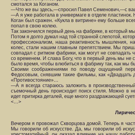
смотался за Коганом.
—Что же вы здесь,—спросил Павел Семенович,—с ваш
—А я уже работала в универмаге в отделе пластинок. Н
Коган был сражен. «Кукла в витрине» ему больше всег
попал в свою колею.
Так закончился первый день на фабрике, в который мы
Потом я долго думал над той странной слепотой, кото
профессионализм, наша реактивность мышления, наш
колес, стали нашим главным препятствием. Мы приш
совпадал с ритмом фабрики, как могут не совпадать ч
со временем. И слава Богу, что в первый день мы не
было время, чтобы влюбиться в фабрику так, как мы 
Своими соображениями по поводу ощущений перв
Федосовым, снявшим такие фильмы, как «Двадцать 
«Противостояние»…
—А я всегда стараюсь заложить в производственны
съемочный день происходит поиск стиля. Можно в н
идет притирка деталей, еще много раздражающей сует
<…>
Лиричес
Вечером я провожал Скворцова домой. Теперь я часте
Мы говорили об искусстве. Да, мы говорили об искус
хрестоматийный, он оказал влияние на нашу работу