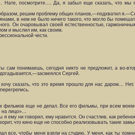
… Нате, посмотрите…. Да, я забыл еще сказать, что мы
 образом, решим проблему общих планов,—подхватил я.—С
ъянами, в нем не было ничего такого, что могло бы помеш
нного. Он очаровывал своей естественностью, гармоничны
ом и мыслил им, как своим.
фессиональной чести.
 ты сам понимаешь, сегодня никто не предложит, а во-вто
 догадывается,—засмеялся Сергей.
хочу сказать, что это время прошло для нас даром… Нет
перегрелись.
их фильмов еще не делал. Все его фильмы, при всем моем 
е на лицо»…
 я ему ни говорил, ему нравится. Он счастлив, как ребенок
оворит, что кино еще не способно реализовывать такие замы
л все, чтобы меня взяли на студию. У меня, как ты помн