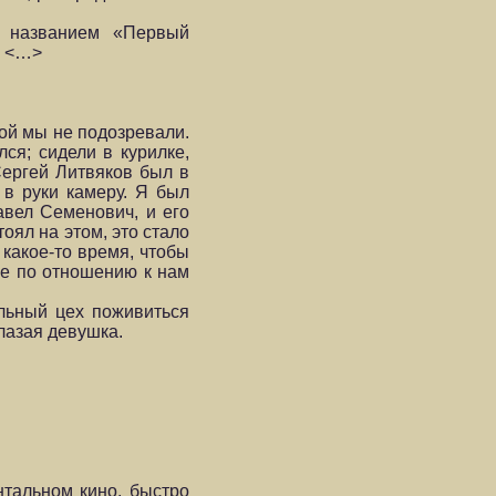
д названием «Первый
. <…>
рой мы не подозревали.
ся; сидели в курилке,
Сергей Литвяков был в
 в руки камеру. Я был
авел Семенович, и его
оял на этом, это стало
какое-то время, чтобы
ие по отношению к нам
льный цех поживиться
лазая девушка.
нтальном кино, быстро