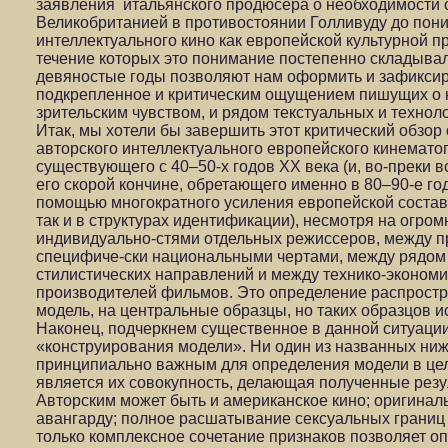
заявления итальянского продюсера о необходимости 
Великобританией в противостоянии Голливуду до пон
интеллектуального кино как европейской культурной п
течение которых это понимание постепенно складывал
девяностые годы позволяют нам оформить и зафиксир
подкрепленное и критическим ощущением пишущих о 
зрительским чувством, и рядом текстуальных и техно
Итак, мы хотели бы завершить этот критический обз
авторского интеллектуального европейского кинематог
существующего с 40–50-х годов ХХ века (и, во-преки 
его скорой кончине, обретающего именно в 80–90-е го
помощью многократного усиления европейской соста
так и в структурах идентификации), несмотря на огро
индивидуально-стями отдельных режиссеров, между п
специфиче-ски национальными чертами, между рядо
стилистических направлений и между технико-эконом
производителей фильмов. Это определение распростр
модель, на центральные образцы, но таких образцов и
Наконец, подчеркнем существенное в данной ситуаци
«конструирования модели». Ни один из названных ниж
принципиально важным для определения модели в це
является их совокупность, делающая полученные рез
Авторским может быть и американское кино; оригинал
авангарду; полное расшатывание сексуальных границ
только комплексное сочетание признаков позволяет о