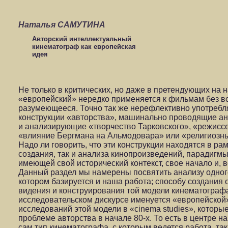
Наталья САМУТИНА
Авторский интеллектуальный
кинематограф как европейская
идея
Не только в критических, но даже в претендующих на 
«европейский» нередко применяется к фильмам без вс
разумеющееся. Точно так же нерефлективно употреб
конструкции «авторства», машинально проводящие ан
и анализирующие «творчество Тарковского», «режиссе
«влияние Бергмана на Альмодовара» или «религиозны
Надо ли говорить, что эти конструкции находятся в р
создания, так и анализа кинопроизведений, парадигмы
имеющей свой исторический контекст, свое начало и,
Данный раздел мы намерены посвятить анализу одного 
котором базируется и наша работа; способу создания 
видения и конструирования той модели кинематограф
исследовательском дискурсе именуется «европейской»
исследований этой модели в «cinema studies», которы
проблеме авторства в начале 80-х. То есть в центре 
сам тип кинематографа, с которым ведется работа, так