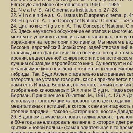
Film Style and Mode of Production to 1960. L., 1985.
21. N e a l e S. Art Cinema as Institution, p. 27–28.
22. V i n c e n d e a u G. Issues in European cinema, p. 
23. H i g s o n A. The Concept of National Cinema.—«Scre
24. Цит. по кн.: H i g s o n A. The Concept of National Ci
25. Здесь неуместно обсуждение ее этапов и многочи
можем не упомянуть один из самых занятных: полную 
поражения на территории противника. Мы имеем в ви
Бессона, европейский блокбастер, задействовавший 
голливудского фантастического боевика, но при это
иронии, вещественной конкретности и стилистическо
лучшим образцам европейского кино. Существует и о
независимое кино неизбежно «тянется» к европейском
гибриды. Так, Вуди Аллен старательно выстраивает св
авторства, не уставая говорить, как он преклоняется
нами есть Ингмар Бергман, возможно, самый великий 
изобретения кинокамеры» (А л л е н В у д и. Надо в
Бергман. Приношение к 70-летию. М., 1991, с. 12). А
используют конструкции жанрового кино для создания
медитативных пастишей, в которых сама элитарность 
степени пародии—таково «Затерянное шоссе» Дэвид
26. В данном случае мы снова сталкиваемся с трудн
в 50-е годы анализировать явление, о котором идет р
критики «новой волны» (самая влиятельная в то время
использовали выражения «politique des auteurs» и «ci