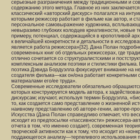
серьезные разграничения между традиционными и со
содержанию этого метода. Главное из них заключается 
классический «авторский дискурс» полагался на инту
которыми режиссер работает в фильме как автор, и с
персональное самовыражение художника, всплывающе
невыразимо глубоких колодцев креативности, новые т
примеру, потенциал, содержащийся в кропотливой арх
к величайшей конкретности и детальности в исследова
является работа режиссера»[32]. Дана Полан подробн
современных книг об отдельных режиссерах, где трад
отлично сочетается со структуралистскими и постстру
комплексным анализом поэтики и стилистики фильма. 
поэтика Дэвида Бордуэлла фокусирует внимание на н
создателя фильма—как он/она работает конкретными 
материалами его/ее труда».
Современные исследователи обязательно обращаются
которых конструируется модель автора, к задействова
дискурсам; изучают, используя термин Бордуэлла, «б
то, как создается само представление о жизненной ис
наивному представлению об авторе-гении, авторе-про
Искусства (Дана Полан справедливо отмечает, что вес
исходит из предпосылки «пассивности» режиссера-автор
отчета в том, что именно создает), современная теор
творческой активности как к тому, что исходит из «кон
поддающегося анализу—терпеливого использования п