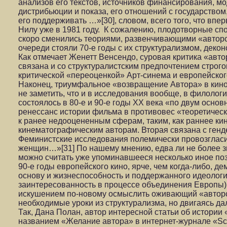
анализов его текстов, источников финансирования, мо
дистрибьюции и показа, его отношений с государством
его поддерживать …»[30], словом, всего того, что вп
Нилу уже в 1981 году. К сожалению, плодотворные сп
скоро сменились теориями, развенчивающими «авторск
очереди стояли 70-е годы с их структурализмом, деко
Как отмечает Женетт Венсендо, суровая критика «авто
связана и со структуралистским предпочтением строго
критической «переоценкой» Арт-синема и европейског
Наконец, триумфальное «возвращение Автора» в кино
не заметить, что и в исследования вообще, в филологи
состоялось в 80-е и 90-е годы ХХ века «по двум осн
ренессанс истории фильма в противовес «теоретическ
к ранее недооцененным сферам, таким, как раннее кин
кинематографическим авторам. Вторая связана с ген
Феминистские исследования полемически провозгласи
женщин…»[31] По нашему мнению, едва ли не более з
можно считать уже упоминавшееся несколько иное поз
90-е годы европейского кино, ярче, чем когда-либо, 
основу и жизнеспособность и поддержанного идеологич
заинтересованность в процессе объединения Европы).
искушением по-новому осмыслить оживающий «авторск
необходимые уроки из структурализма, но двигаясь да
Так, Дана Полан, автор интересной статьи об истории 
названием «Желание автора» в интернет-журнале «Scr