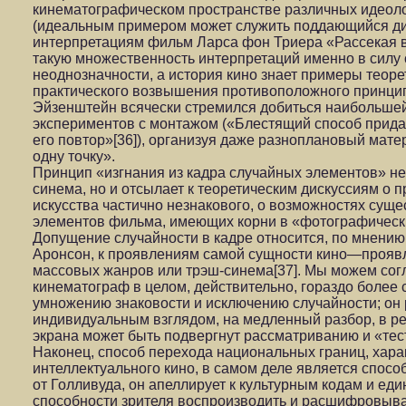
кинематографическом пространстве различных идеол
(идеальным примером может служить поддающийся д
интерпретациям фильм Ларса фон Триера «Рассекая в
такую множественность интерпретаций именно в силу 
неоднозначности, а история кино знает примеры теоре
практического возвышения противоположного принцип
Эйзенштейн всячески стремился добиться наибольшей
экспериментов с монтажом («Блестящий способ прид
его повтор»[36]), организуя даже разноплановый матер
одну точку».
Принцип «изгнания из кадра случайных элементов» не 
синема, но и отсылает к теоретическим дискуссиям о 
искусства частично незнакового, о возможностях сущ
элементов фильма, имеющих корни в «фотографически
Допущение случайности в кадре относится, по мнению 
Аронсон, к проявлениям самой сущности кино—прояв
массовых жанров или трэш-синема[37]. Мы можем согл
кинематограф в целом, действительно, гораздо более 
умножению знаковости и исключению случайности; он 
индивидуальным взглядом, на медленный разбор, в ре
экрана может быть подвергнут рассматриванию и «те
Наконец, способ перехода национальных границ, хара
интеллектуального кино, в самом деле является спосо
от Голливуда, он апеллирует к культурным кодам и еди
способности зрителя воспроизводить и расшифровыв