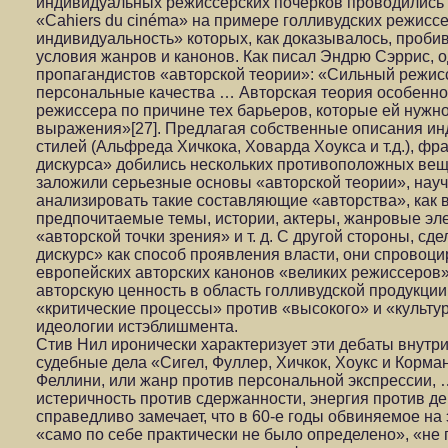
индивидуальных режиссерских почерков проводились 
«Cahiers du cinéma» на примере голливудских режиссе
индивидуальность» которых, как доказывалось, пробив
условия жанров и канонов. Как писал Эндрю Сэррис, 
пропагандистов «авторской теории»: «Сильный режис
персональные качества … Авторская теория особенно
режиссера по причине тех барьеров, которые ей нужно
выражения»[27]. Предлагая собственные описания и
стилей (Альфреда Хичкока, Ховарда Хоукса и т.д.), фр
дискурса» добились нескольких противоположных вещ
заложили серьезные основы «авторской теории», нау
анализировать такие составляющие «авторства», как 
предпочитаемые темы, истории, актеры, жанровые э
«авторской точки зрения» и т. д. С другой стороны, с
дискурс» как способ проявления власти, они спровоц
европейских авторских канонов «великих режиссеров»
авторскую ценность в область голливудской продукции
«критические процессы» против «высокого» и «культу
идеологии истэблишмента.
Стив Нил иронически характеризует эти дебаты внутри
судебные дела «Сигел, Фуллер, Хичкок, Хоукс и Корма
Феллини, или жанр против персональной экспрессии, 
истеричность против сдержанности, энергия против дек
справедливо замечает, что в 60-е годы обвиняемое н
«само по себе практически не было определено», «не