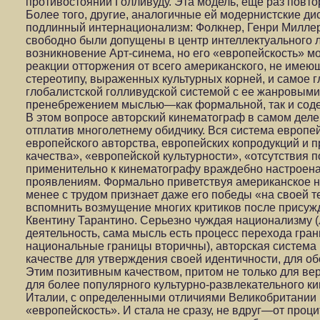
противостоянии Голливуду. Эта модель, еще раз повто
Более того, другие, аналогичные ей модернистские д
подлинный интернационализм: Фолкнер, Генри Милле
свободно были допущены в центр интеллектуального л
возникновение Арт-синема, но его «европейскость» м
реакции отторжения от всего американского, не имею
стереотипу, выраженных культурных корней, и самое
глобалистской голливудской системой с ее жанровыми
пренебрежением мыслью—как формальной, так и сод
В этом вопросе авторский кинематограф в самом деле
отплатив многолетнему обидчику. Вся система европе
европейского авторства, европейских копродукций и 
качества», «европейской культурности», «отсутствия 
применительно к кинематографу враждебно настроена
проявлениям. Формально приветствуя американское н
менее с трудом признает даже его победы «на своей
вспомнить возмущение многих критиков после присуж
Квентину Тарантино. Серьезно чуждая национализму 
деятельность, сама мысль есть процесс перехода гран
национальные границы вторичны), авторская система 
качестве для утверждения своей идентичности, для о
Этим позитивным качеством, притом не только для вер
для более популярного культурно-развлекательного к
Италии, с определенными отличиями Великобритании 
«европейскость». И стала не сразу, не вдруг—от про