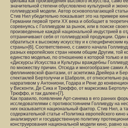
фильма как произведения высокого искусства, само е
значительной степени обусловлено культурной и экон
голливудской модели. Автор основополагающей статьи
Стив Нил убедительно показывает это на примере ки
Германии первой трети ХХ века и обобщает в теорети
соревнуясь с Голливудом за рынок, или в поиске свое
произведенные каждой национальной индустрией в отд
отграничивают себя от голливудской продукции. Один 
обратиться к высокому искусству и к специфическим 
страны»[6]. Соответственно, с самого начала Голливу
разных европейских стран неким общим Другим, той 
единство моделью, по отношению к которой только и 
«Дискурсы Искусства и Культуры враждебны Голливуд
по множеству причин. Отсюда и многообразие самих А
феллиниевской фантазии, от аскетизма Дрейера и Бе
спектаклей Бертолуччи и Шаброля, от относительно р
нарративом у Антониони, Годара и Рене до конвенцио
у Висконти, Де Сика и Трюффо, от марксизма Бертолу
Трюффо, и так далее»[7].
Как правило, появление Арт-синема в его ранних фор
исследователями с противостоянием Голливуду на не
них оказывается национальный фактор. Стив Нил, а т
содержательной статье «Политика европейского кино и
анализируют и государственную политику протекциони
конструирования национальной модели кино, равно ха