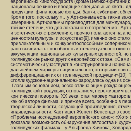
европейских киногосударств (кроме Велико-британии)
национальное кино и вводящие специальные квоты д
продукции, финансовые фонды, банки, субсидии, облег
Кроме того, поскольку «…у Арт-синема есть также ва
измерение. Арт-фильмы производятся для международ
той же степени, что для локального потребления. Арт-
и эстетических стремлениях, прочно полагается на а
ценностям культуры и искусства»[9], именно оно стало
привлекательным и конкурентоспособным соперником 
рано выявилась способность интеллектуального кино н
аккумуляции национальных культурных ценностей, но и
голливудские рынки других европейских стран. «Сами
систематически участвуют в конструировании национа
дальнейшем маркеры национального, которыми они н
дифференциации их от голливудской продукции»[10]. Т
«голливудское-национальное» зародилась одна из осн
Главным основанием, резко отличающим рождающеес
голливудской продукции, основанием, пережившим вс
критические повороты ХХ века, стал маркер «авторст
как об авторе фильма, и прежде всего, особенно в пер
творческой личности, создающей произведение, отме
индивидуальности. Как пишет Женетт Венсендо в свое
«Проблемы исследований европейского кино»: «Хотя 
доказали возможность обнаружения авторства и худо
голливудских фильмах—у Альфреда Хичкока, Ховард