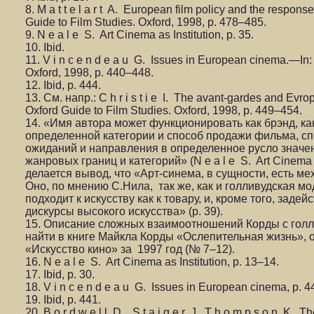
8. M a t t e l a r t A. European film policy and the respo
Guide to Film Studies. Oxford, 1998, p. 478–485.
9. N e a l e S. Art Сinema as Institution, p. 35.
10. Ibid.
11. V i n c e n d e a u G. Issues in European cinema.—In:
Oxford, 1998, p. 440–448.
12. Ibid, p. 444.
13. См. напр.: C h r i s t i e I. The avant-gardes and E
Oxford Guide to Film Studies. Oxford, 1998, p. 449–454.
14. «Имя автора может функционировать как брэнд, ка
определенной категории и способ продажи фильма, с
ожиданий и направления в определенное русло значен
жанровых границ и категорий» (N e a l e S. Art Cinema as
делается вывод, что «Арт-синема, в сущности, есть ме
Оно, по мнению С.Нила, так же, как и голливудская мо
подходит к искусству как к товару, и, кроме того, заде
дискурсы высокого искусства» (p. 39).
15. Описание сложных взаимоотношений Корды с гол
найти в книге Майкла Корды «Ослепительная жизнь», 
«Искусство кино» за 1997 год (№ 7–12).
16. N e a l e S. Art Cinema as Institution, p. 13–14.
17. Ibid, p. 30.
18. V i n c e n d e a u G. Issues in European cinema, p. 4
19. Ibid, p. 441.
20. B o r d w e l l D., S t a i g e r J., T h o m p s o n K