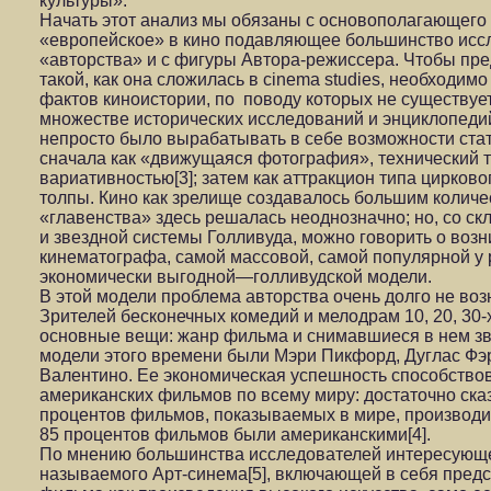
культуры».
Начать этот анализ мы обязаны с основополагающего 
«европейское» в кино подавляющее большинство иссл
«авторства» и с фигуры Автора-режиссера. Чтобы пре
такой, как она сложилась в cinema studies, необходим
фактов киноистории, по поводу которых не существуе
множестве исторических исследований и энциклопедий
непросто было вырабатывать в себе возможности стат
сначала как «движущаяся фотография», технический т
вариативностью[3]; затем как аттракцион типа цирково
толпы. Кино как зрелище создавалось большим количе
«главенства» здесь решалась неоднозначно; но, со с
и звездной системы Голливуда, можно говорить о воз
кинематографа, самой массовой, самой популярной у 
экономически выгодной—голливудской модели.
В этой модели проблема авторства очень долго не воз
Зрителей бесконечных комедий и мелодрам 10, 20, 30-
основные вещи: жанр фильма и снимавшиеся в нем зв
модели этого времени были Мэри Пикфорд, Дуглас Фэр
Валентино. Ее экономическая успешность способство
американских фильмов по всему миру: достаточно сказа
процентов фильмов, показываемых в мире, производил
85 процентов фильмов были американскими[4].
По мнению большинства исследователей интересующей
называемого Арт-синема[5], включающей в себя пре