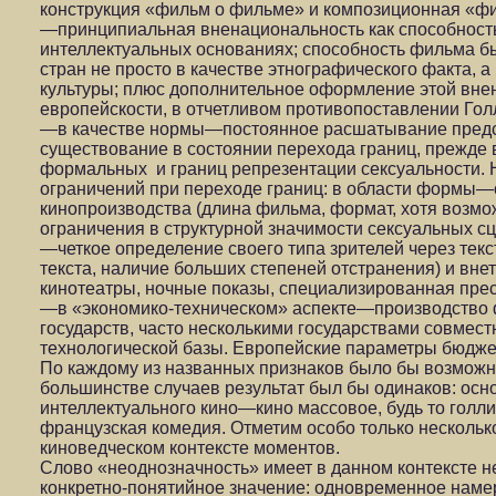
конструкция «фильм о фильме» и композиционная «ф
—принципиальная вненациональность как способност
интеллектуальных основаниях; способность фильма б
стран не просто в качестве этнографического факта, а
культуры; плюс дополнительное оформление этой вне
европейскости, в отчетливом противопоставлении Гол
—в качестве нормы—постоянное расшатывание предс
существование в состоянии перехода границ, прежде 
формальных и границ репрезентации сексуальности. 
ограничений при переходе границ: в области формы
кинопроизводства (длина фильма, формат, хотя возмо
ограничения в структурной значимости сексуальных сц
—четкое определение своего типа зрителей через те
текста, наличие больших степеней отстранения) и вне
кинотеатры, ночные показы, специализированная прес
—в «экономико-техническом» аспекте—производство 
государств, часто несколькими государствами совмес
технологической базы. Европейские параметры бюдже
По каждому из названных признаков было бы возможно
большинстве случаев результат был бы одинаков: осн
интеллектуального кино—кино массовое, будь то голли
французская комедия. Отметим особо только несколь
киноведческом контексте моментов.
Слово «неоднозначность» имеет в данном контексте не
конкретно-понятийное значение: одновременное наме