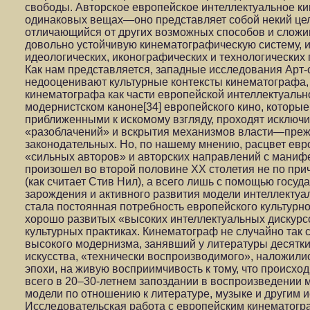
свободы. Авторское европейское интеллектуальное кин
одинаковых вещах—оно представляет собой некий цел
отличающийся от других возможных способов и сложи
довольно устойчивую кинематографическую систему,
идеологических, иконографических и технологических 
Как нам представляется, западные исследования Арт-
недооценивают культурные контексты кинематографа,
кинематографа как части европейской интеллектуально
модернистском каноне[34] европейского кино, которы
приближенными к искомому взгляду, проходят исключи
«разоблачений» и вскрытия механизмов власти—прежд
законодательных. Но, по нашему мнению, расцвет евр
«сильных авторов» и авторских направлений с манифе
произошел во второй половине ХХ столетия не по при
(как считает Стив Нил), а всего лишь с помощью госу
зарождения и активного развития модели интеллектуал
стала постоянная потребность европейского культурн
хорошо развитых «высоких интеллектуальных дискурс
культурных практиках. Кинематограф не случайно так 
высокого модернизма, занявший у литературы десятки
искусства, «технически воспроизводимого», наложили
эпохи, на живую восприимчивость к тому, что происход
всего в 20–30-летнем запоздании в воспроизведении 
модели по отношению к литературе, музыке и другим и
Исследовательская работа с европейским кинематогр