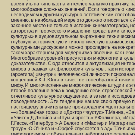
взглянуть на кино как на интеллектуальную практику, 
многообразие сложных значений. Если говорить о кино
несводимом к другим культурно-эстетическим способа
мнению, в наибольшей мере это должно относиться к А
законное место не только в истории кинематографа, н
авторства и творческого мышления средствами кино, 
культуры» в аудиовизуальном выражении техническим
глубокую историческую и типологическую взаимосвязь
культурными дискурсами можно проследить на конкрет
таком характерном для модернизма явлении, как нео
Многообразие уровней присутствия мифологии в культ
доказательстве. Сюда относится и актуализация интер
мифов в рамках как философии культуры, так и истори
(архетипа) «внутри» человеческой личности психоанал
концепцией К.-Г.Юнга в качестве своеобразной точки о
мифу. И многочисленные мифологические штудии в эт
второй половине века к рождению леви-строссовской 
отчетливое культурное ощущение, а затем и исследо
повседневности. Эти тенденции нашли свою прямую па
настоящему значительные произведения «центральной
—«Волшебная гора» и «Доктор Фаустус» Т.Манна, «За
«Улисс» Д.Джойса и «Шум и ярость» У.Фолкнера, «Игра
Г.Гессе, «Петербург» А.Белого и «Мастер и Маргарита
траур» Ю.О’Нила и «Орфей спускается в ад» Т.Уильям
мифологизмом, с обязательным набором его основных