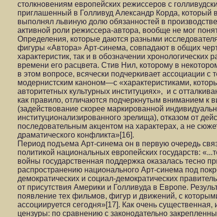
столкновениям европейских режиссеров с голливудски
приглашенный в Голливуд Александр Корда, который в
выполнял львиную долю обязанностей в производстве 
активной роли режиссера-автора, вообще не мог понять
Определения, которые даются разными исследователя
фигуры «Автора» Арт-синема, совпадают в общих чер
характеристик, так и в обозначении хронологических р
времени его расцвета. Стив Нил, которому в некотор
в этом вопросе, всячески подчеркивает ассоциации с т
модернистским каноном—с «характеристиками, которые
авторитетных культурных институциях», и с отталкив
как правило, отличаются подчеркнутым вниманием к 
(задействование скорее маркированной индивидуально
институционализированного зрелища), отказом от дей
последовательным акцентом на характерах, а не сюже
драматического конфликта»[16].
Период подъема Арт-синема он в первую очередь свя
политикой национальных европейских государств: «...
войны государственная поддержка оказалась тесно пр
распространению национального Арт-синема под покр
демократических и социал-демократических правител
от присутствия Америки и Голливуда в Европе. Резуль
появление тех фильмов, фигур и движений, с которым
ассоциируется сегодня»[17]. Как очень существенная, 
цензуры: по сравнению с законодательно закрепленн