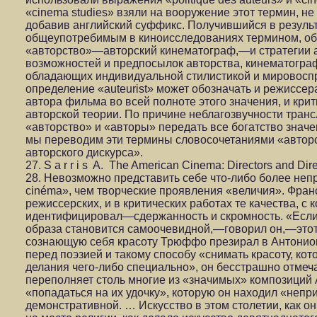
«cinema studies» взяли на вооружение этот термин, не
добавив английский суффикс. Получившийся в результ
общеупотребимым в киноисследованиях термином, о
«авторство»—авторский кинематограф,—и стратегии а
возможностей и предпосылок авторства, кинематограф
обладающих индивидуальной стилистикой и мировосп
определение «auteurist» может обозначать и режиссер
автора фильма во всей полноте этого значения, и кри
авторской теории. По причине неблагозвучности тран
«авторство» и «авторы» передать все богатство значен
мы переводим эти термины словосочетаниями «авторс
авторского дискурса».
27. S a r r i s A. The American Cinema: Directors and Direc
28. Невозможно представить себе что-либо более непр
cinéma», чем творческие проявления «величия». Фран
режиссерских, и в критических работах те качества, с
идентифицировал—сдержанность и скромность. «Если 
образа становится самоочевидной,—говорил он,—этот
сознающую себя красоту Трюффо презирал в Антонио
перед поэзией и такому способу «снимать красоту, ко
делания чего-либо специально», он бесстрашно отмеч
переполняет столь многие из «значимых» композиций 
«попадаться на их удочку», которую он находил «непр
демонстративной. … Искусство в этом столетии, как о