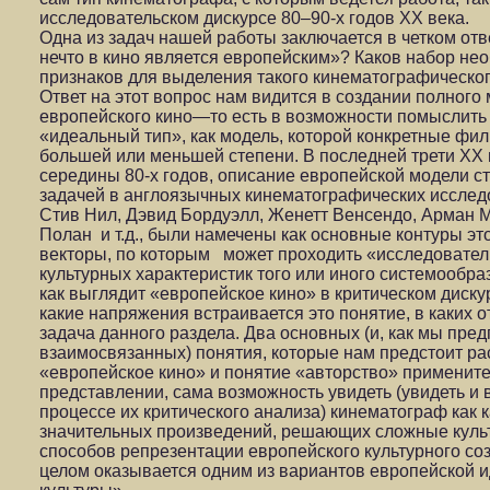
исследовательском дискурсе 80–90-х годов ХХ века.
Одна из задач нашей работы заключается в четком отв
нечто в кино является европейским»? Каков набор не
признаков для выделения такого кинематографическог
Ответ на этот вопрос нам видится в создании полного
европейского кино—то есть в возможности помыслить 
«идеальный тип», как модель, которой конкретные фил
большей или меньшей степени. В последней трети ХХ 
середины 80-х годов, описание европейской модели с
задачей в англоязычных кинематографических исследо
Стив Нил, Дэвид Бордуэлл, Женетт Венсендо, Арман М
Полан и т.д., были намечены как основные контуры эт
векторы, по которым может проходить «исследовател
культурных характеристик того или иного системообр
как выглядит «европейское кино» в критическом диску
какие напряжения встраивается это понятие, в каких 
задача данного раздела. Два основных (и, как мы пре
взаимосвязанных) понятия, которые нам предстоит р
«европейское кино» и понятие «авторство» примените
представлении, сама возможность увидеть (увидеть и 
процессе их критического анализа) кинематограф как 
значительных произведений, решающих сложные культ
способов репрезентации европейского культурного соз
целом оказывается одним из вариантов европейской 