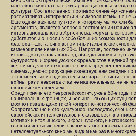
кино было бы практически таким же, только оно оттал
массового кино так, как элитарные дискурсы всегда о
культуры. Соответственно, противостояние Арт-сине
рассматривать исторически и «символически», но не 
Еще одним важным пунктом, к которому мы хотели бы 
аргументов, является вопрос о соотношении национ
интернационального в Арт-синема. Формы, в которых 
действительно, несли в себе большие возможности дл
фактора—достаточно вспомнить итальянские суперкол
каммершпиле немецких 20-х. Напротив, подлинно инт
исток—дозвуковой авангард, объединивший и русскую
футуристов, и французских сюрреалистов в единой пра
же эти модели кино являются лишь предшественникам
синема, демонстрирующее известную нам сегодня пол
экономических и содержательных характеристик, возн
войны, раз и навсегда став не национальным, не инт
европейским явлением.
Среди причин его «европейскости», уже в 50-е годы 
национальных границах, и больше—об общих сущност
можно назвать даже такой конкретно-исторический фак
Сопротивления и его культурное наследство, очень 
европейских интеллектуалов и сказавшееся в антифаш
мотивах и итальянского, и французского, и испанского
главный источник решительной «самоевропеизации» м
интеллектуального кино мы видим как раз в многокра