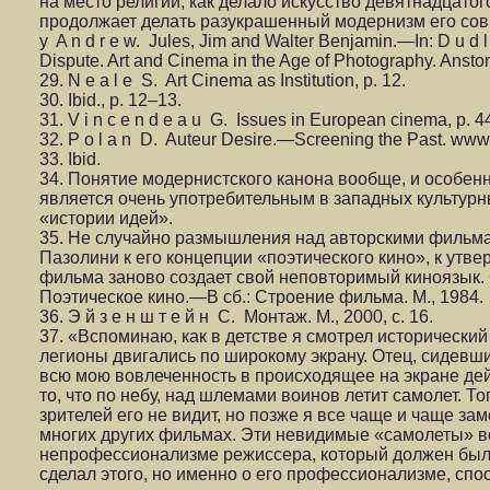
на место религии, как делало искусство девятнадцатого
продолжает делать разукрашенный модернизм его совр
y A n d r e w. Jules, Jim and Walter Benjamin.—In: D u d l 
Dispute. Art and Cinema in the Age of Photography. Anston
29. N e a l e S. Art Сinema as Institution, p. 12.
30. Ibid., p. 12–13.
31. V i n c e n d e a u G. Issues in European cinema, p. 4
32. P o l a n D. Auteur Desire.—Screening the Past. www.
33. Ibid.
34. Понятие модернистского канона вообще, и особенн
является очень употребительным в западных культурн
«истории идей».
35. Не случайно размышления над авторскими фильм
Пазолини к его концепции «поэтического кино», к утв
фильма заново создает свой неповторимый киноязык. См
Поэтическое кино.—В сб.: Строение фильма. М., 1984.
36. Э й з е н ш т е й н С. Монтаж. М., 2000, с. 16.
37. «Вспоминаю, как в детстве я смотрел исторически
легионы двигались по широкому экрану. Отец, сидев
всю мою вовлеченность в происходящее на экране дей
то, что по небу, над шлемами воинов летит самолет. То
зрителей его не видит, но позже я все чаще и чаще з
многих других фильмах. Эти невидимые «самолеты» в
непрофессионализме режиссера, который должен был з
сделал этого, но именно о его профессионализме, спо