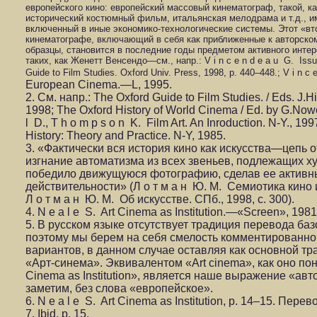
европейского кино: европейский массовый кинематограф, такой, к
исторический костюмный фильм, итальянская мелодрама и т.д., 
включенный в иные экономико-технологические системы. Этот «вт
кинематографе, включающий в себя как приближенные к авторскому
образцы, становится в последние годы предметом активного инте
таких, как Женетт Венсендо—см., напр.: V i n c e n d e a u G. Iss
Guide to Film Studies. Oxford Univ. Press, 1998, p. 440–448.; V i n c
European Cinema.—L, 1995.
2. См. напр.: The Oxford Guide to Film Studies. / Eds. J.Hi
1998; The Oxford History of World Cinema / Ed. by G.Nowel
l D., T h o m p s o n K. Film Art. An Inroduction. N-Y., 1997
History: Theory and Practice. N-Y, 1985.
3. «Фактически вся история кино как искусства—цепь
изгнание автоматизма из всех звеньев, подлежащих х
победило движущуюся фотографию, сделав ее активн
действительности» (Л о т м а н Ю. М. Семиотика кино
Л о т м а н Ю. М. Об искусстве. СПб., 1998, с. 300).
4. N e a l e S. Art Cinema as Institution.—«Screen», 1981, 
5. В русском языке отсутствует традиция перевода ба
поэтому мы берем на себя смелость комментированног
вариантов, в данном случае оставляя как основной т
«Арт-синема». Эквивалентом «Art сinema», как оно пон
Cinema as Institution», является наше выражение «ав
заметим, без слова «европейское».
6. N e a l e S. Art Cinema as Institution, p. 14–15. Пере
7. Ibid, p. 15.