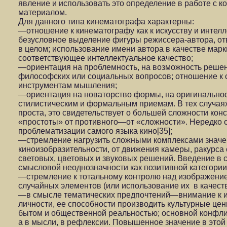
явление и использовать это определение в работе с 
материалом.
Для данного типа кинематографа характерны:
—отношение к кинематографу как к искусству и интелл
безусловное выделение фигуры режиссера-автора, отв
в целом; использование имени автора в качестве марк
соответствующее интеллектуальное качество;
—ориентация на проблемность, на возможность решен
философских или социальных вопросов; отношение к 
инструментам мышления;
—ориентация на новаторство формы, на оригинальнос
стилистическим и формальным приемам. В тех случаях
проста, это свидетельствует о большей сложности кон
«простоты» от противного—от «сложности». Нередко 
проблематизации самого языка кино[35];
—стремление нагрузить сложными комплексами знач
киноизобразительности, от движения камеры, ракурса
световых, цветовых и звуковых решений. Введение в 
смысловой неоднозначности как позитивной категории
—стремление к тотальному контролю над изображение
случайных элементов (или использование их в качест
—в смысле тематических предпочтений—внимание к и
личности, ее способности производить культурные це
бытом и общественной реальностью; основной конфли
а в мысли, в рефлексии. Повышенное значение в этой