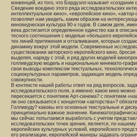
конвенций, из того, что Бордуэлл называет «создание ф
Сведение воедино этого ряда исследовательских инте
интеллектуальное кино», «европейское кино», «автор-с
позволяет нам увидеть, каким образом на интересующ
киноведческая культура 90-х годов. В самом деле, им
века достигается определенное единство как в описан
тесного соотношения с моделью «большого европейско
тех линий притяжения и отталкивания, которые созда
динамику вокруг этой модели. Современные исследов
существовании авторского европейского кино, бросая 
выделяя, наряду с этой, и ряд других моделей киноп
голливудскую модель и национальные кинемато-графи
свои выводы комплексом текстуальных, технологичес
социокультурных параметров, задающих модель опреде
совокупности.
В контексте нашей работы ответ на ряд вопросов, зад
исследовательского поля, а именно: какое кино можно
пересекается с понятием Арт-синема? с понятием «на
ли оно связывается с концептом «авторства»? обязат
Голливуду? каковы его основные текстуальные и дис
принципиально важное значение. Кинематографическа
мы сейчас попытаемся выработать с учетом предста
исследовательских точек зрения, является, по наше
европейских культурных условий, европейского предс
его реализации, европейской манеры задавать ограни