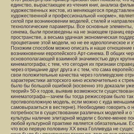
единство, вырастающее из чтения книг, анализа фильм
художественных жестов, из меняющегося представлени
художественной и профессиональной «норме», являе
силой при возникновении моделей, стилей и направлен
технологические параметры. Все основные элементы,
синема, были произведены на не знающем границ евр
пространстве, а весьма удачная экономическая подде
процветание этой модели, но не ее идеологическое и
Похожим способом можно описать и наше отношение к
возникновении европейского Арт-синема. В общих черт
основополагающей взаимной значимостью двух крупне
кинематографа; с тем, что сегодня их признаки справ
через отрицание друг друга и с тем, что сама европей
свои положительные качества через голливудские отр
характеристики авторского кино исключительно к стр
было бы большой ошибкой (косвенно это доказали уже
теорий» 50-х годов, выявив возможности существован
кинематографа—зачем бы тогда режиссерам было так 
противоположную модель, если можно с куда меньши
самовыразиться в вестерне). Необходимо говорить о 
потребности в существовании различных моделей и о т
культуры наличие элитарной модели с более-менее п
любой культурной практике является обязательным. Ес
что всю первую половину ХХ века Голливуда не сущес