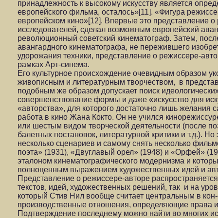
принадлежность к высокому искусству является опре
европейского фильма, осталось»[11]. «Фигура режисс
европейском кино»[12]. Впервые это представление о
исследователей, сделал возможным европейский аванг
революционный советский кинематограф. Затем, посл
авангардного кинематографа, не пережившего изобре
удорожания техники, представление о режиссере-авто
рамках Арт-синема.
Его культурное происхождение очевидным образом ук
живописным и литературным творчеством, в представ
подобным же образом допускает поиск идеологически
совершенствование формы и даже «искусство для ис
«авторства», для которого достаточно лишь желания с
работа в кино Жана Кокто. Он не учился кинорежиссур
или шестым видом творческой деятельности (после по
балетных постановок, литературной критики и т.д.). Н
несколько сценариев и самому снять несколько фильм
поэта» (1931), «Двуглавый орел» (1948) и «Орфей» (19
эталоном кинематографического модернизма и котор
полноценным выражением художественных идей и авто
Представление о режиссере-авторе распространяется 
текстов, идей, художественных решений, так и на уро
который Стив Нил вообще считает центральным в кон-
производственные отношения, определяющие права и
Подтверждение последнему можно найти во многих и