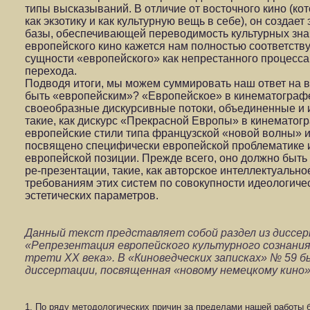
типы высказываний. В отличие от восточного кино (ко
как экзотику и как культурную вещь в себе), он созда
базы, обеспечивающей переводимость культурных зна
европейского кино кажется нам полностью соответс
сущности «европейского» как непрестанного процесса
перехода.
Подводя итоги, мы можем суммировать наш ответ на во
быть «европейским»? «Европейское» в кинематографе
своеобразные дискурсивные потоки, объединенные и 
такие, как дискурс «Прекрасной Европы» в кинематог
европейские стили типа французской «новой волны» и
посвящено специфически европейской проблематике и
европейской позиции. Прежде всего, оно должно быть
ре-презентации, такие, как авторское интеллектуально
требованиям этих систем по совокупности идеологичес
эстетических параметров.
Данный текст представляет собой раздел из диссе
«Репрезентация европейского культурного сознани
трети ХХ века». В «Киноведческих записках» № 59 б
диссертации, посвященная «новому немецкому кино»
1. По ряду методологических причин за пределами нашей работы 