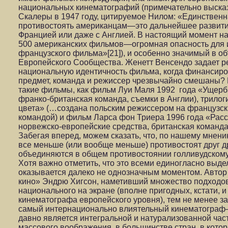
национальных кинематографий (примечательно выска
Скалеры в 1947 году, цитируемое Нилом: «Единственн
противостоять американцам—это дальнейшее развитие
Францией или даже с Англией. В настоящий момент н
500 американских фильмов—огромная опасность для и
французского фильма»[21]), и особенно значимый в 
Европейского Сообщества. Женетт Венсендо задает р
национальную идентичность фильма, когда финансиров
предмет, команда и режиссер чрезвычайно смешаны?
такие фильмы, как фильм Луи Маля 1992 года «Ущерб
франко-британская команда, съемки в Англии), трило
цвета» (…создана польским режиссером на французск
командой) и фильм Ларса фон Триера 1996 года «Расс
норвежско-европейские средства, британская команда
Забегая вперед, можем сказать, что, по нашему мнен
все меньше (или вообще меньше) противостоят друг др
объединяются в общем противостоянии голливудскому
Хотя важно отметить, что это всеми единогласно выд
оказывается далеко не однозначным моментом. Автор
кино» Эндрю Хигсон, наметивший множество подходо
национального на экране (вполне пригодных, кстати, и
кинематографа европейского уровня), тем не менее з
самый интернационально влиятельный кинематограф—
давно является интегральной и натурализованной час
массового воображения, в большинстве стран, в котор