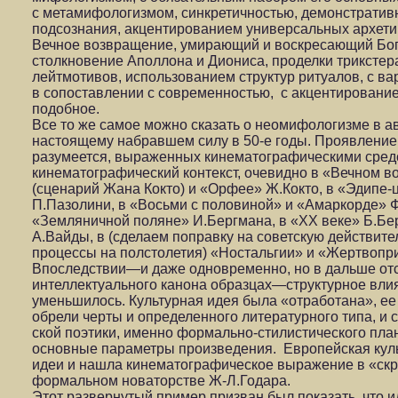
с метамифологизмом, синкретичностью, демонстратив
подсознания, акцентированием универсальных архетип
Вечное возвращение, умирающий и воскресающий Бог, 
столкновение Аполлона и Диониса, проделки трикстера
лейтмотивов, использованием структур ритуалов, с в
в сопоставлении с современностью, с акцентировани
подобное.
Все то же самое можно сказать о неомифологизме в ав
настоящему набравшем силу в 50-е годы. Проявление 
разумеется, выраженных кинематографическими сред
кинематографический контекст, очевидно в «Вечном 
(сценарий Жана Кокто) и «Орфее» Ж.Кокто, в «Эдипе-
П.Пазолини, в «Восьми с половиной» и «Амаркорде» Ф
«Земляничной поляне» И.Бергмана, в «ХХ веке» Б.Бе
А.Вайды, в (сделаем поправку на советскую действит
процессы на полстолетия) «Ностальгии» и «Жертвопр
Впоследствии—и даже одновременно, но в дальше отс
интеллектуального канона образцах—структурное вли
уменьшилось. Культурная идея была «отработана», е
обрели черты и определенного литературного типа, и
ской поэтики, именно формально-стилистического пла
основные параметры произведения. Европейская куль
идеи и нашла кинематографическое выражение в «ск
формальном новаторстве Ж-Л.Годара.
Этот развернутый пример призван был показать, что 