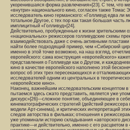
укоренившаяся форма развлечения»[23]. С тем, что мес
«внутри» национального кино, согласен также Томас 
исследователь кино германского: «Голливуд едва ли 
тотальное Другое, с тех пор как такая большая часть 
имплицитный «Голливуд»[24].
Действительно, пробужденные к жизни зрительскими 
«национальных» режиссеров голливудские схемы пре
взаимодействовать даже с очень активными пластами
найти более подходящий пример, чем «Сибирский цир
именно в этой точке возможно, на наш взгляд, отчетл
европейского: сама конструкция «европейского» кажет
представления о Голливуде как о Другом, и каждодне
кино в качестве европейского наполнено этой бесконе
вопрос об этих трех пересекающихся и отталкивающих
исследователей одним из центральных в теоретическ
«европейское кино».
Наконец, важнейшим исследовательским концептом в 
пытаемся здесь сжато представить, является уже уп
дискурс»[26]—сложное понятие, объединяющее в себ
кинематографических стратегий (действий режиссера 
модели Арт-синема), и критических интерпретаций этих
следов авторства в фильмах; отношения к режиссерам
уже упоминали историю складывания «авторского дис
практике—и действительно, именно с его расцветом в 