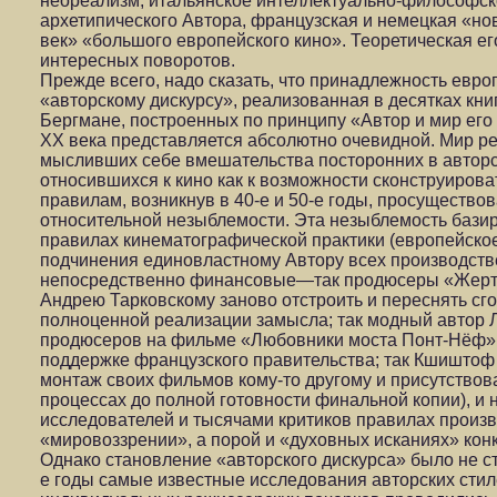
неореализм, итальянское интеллектуально-философско
архетипического Автора, французская и немецкая «но
век» «большого европейского кино». Теоретическая ег
интересных поворотов.
Прежде всего, надо сказать, что принадлежность евро
«авторскому дискурсу», реализованная в десятках кни
Бергмане, построенных по принципу «Автор и мир его
ХХ века представляется абсолютно очевидной. Мир р
мысливших себе вмешательства посторонних в автор
относившихся к кино как к возможности сконструирова
правилам, возникнув в 40-е и 50-е годы, просуществов
относительной незыблемости. Эта незыблемость бази
правилах кинематографической практики (европейско
подчинения единовластному Автору всех производств
непосредственно финансовые—так продюсеры «Жерт
Андрею Тарковскому заново отстроить и переснять с
полноценной реализации замысла; так модный автор Л
продюсеров на фильме «Любовники моста Понт-Нёф» 
поддержке французского правительства; так Кшиштоф 
монтаж своих фильмов кому-то другому и присутствов
процессах до полной готовности финальной копии), и
исследователей и тысячами критиков правилах произво
«мировоззрении», а порой и «духовных исканиях» кон
Однако становление «авторского дискурса» было не с
е годы самые известные исследования авторских сти