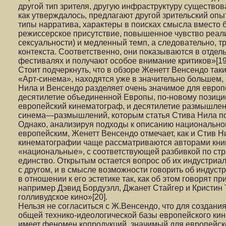
другой тип зрителя, другую инфраструктуру существо
как утверждалось, предлагают другой зрительский о
типы нарратива, характеры в поисках смысла вместо 
режиссерское присутствие, повышенное чувство реал
сексуальности) и медленный темп, а следовательно, т
контекста. Соответственно, они показываются в отдел
фестивалях и получают особое внимание критиков»[19
Стоит подчеркнуть, что в обзоре Женетт Венсендо таки
«Арт-синема», находятся уже в значительно большем,
Нила и Венсендо разделяет очень значимое для европ
десятилетие объединенной Европы, по-новому позиц
европейский кинематограф, и десятилетие размышлени
синема—размышлений, которым статья Стива Нила по
Однако, анализируя подходы к описанию национально
европейским, Женетт Венсендо отмечает, как и Стив Н
кинематографии чаще рассматриваются авторами книг 
«национальные», с соответствующей разбивкой по стр
единство. Открытым остается вопрос об их индустриал
с другом, и в смысле возможности говорить об индуст
в отношении к его эстетике так, как об этом говорят п
например Дэвид Бордуэлл, Джанет Стайгер и Кристин 
голливудское кино»[20].
Нельзя не согласиться с Ж.Венсендо, что для создания
общей технико-идеологической базы европейского ки
имеет феномен копродукций, значимый для европейско