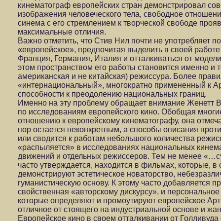
кинематограф европейских стран демонстрировал сов
изображения человеческого тела, свободное отношение
синема с его стремлением к творческой свободе прояв
максимальные отличия.
Важно отметить, что Стив Нил почти не употребляет п
«европейское», предпочитая выделить в своей работе
Франция, Германия, Италия и отталкиваться от модели
этом пространством его работы становится именно и т
американская и не китайская) режиссура. Более прав
«интернациональный», многократно примененный к Ар
способности к преодолению национальных границ.
Именно на эту проблему обращает внимание Женетт В
по исследованиям европейского кино. Обобщая многие
отношению к европейскому кинематографу, она отмечае
пор остается неконкретным, а способы описания прот
или сводится к работам небольшого количества режис
«распыляется» в исследованиях национальных кинема
движений и отдельных режиссеров. Тем не менее «…су
часто утверждается, находится в фильмах, которые, в
демонстрируют эстетическое новаторство, небезразли
гуманистическую основу. К этому часто добавляется пр
свойственная «авторскому дискурсу», и персональное
которые определяют и промоутируют европейское Арт
отличное от стоящего на индустриальной основе и жан
Европейское кино в своем отталкивании от Голливуда 