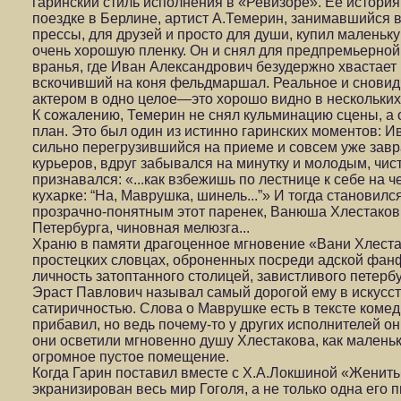
гаринский стиль исполнения в «Ревизоре». Ее история 
поездке в Берлине, артист А.Темерин, занимавшийся
прессы, для друзей и просто для души, купил маленьк
очень хорошую пленку. Он и снял для предпремьерной
вранья, где Иван Александрович безудержно хвастает 
вскочивший на коня фельдмаршал. Реальное и снови
актером в одно целое—это хорошо видно в нескольких 
К сожалению, Темерин не снял кульминацию сцены, а 
план. Это был один из истинно гаринских моментов: И
сильно перегрузившийся на приеме и совсем уже завр
курьеров, вдруг забывался на минутку и молодым, чис
признавался: «...как взбежишь по лестнице к себе на
кухарке: “На, Маврушка, шинель...”» И тогда становилс
прозрачно-понятным этот паренек, Ванюша Хлестаков, 
Петербурга, чиновная мелюзга...
Храню в памяти драгоценное мгновение «Вани Хлеста
простецких словцах, оброненных посреди адской фа
личность затоптанного столицей, завистливого петербу
Эраст Павлович называл самый дорогой ему в искусс
сатиричностью. Слова о Маврушке есть в тексте комедии
прибавил, но ведь почему-то у других исполнителей он
они осветили мгновенно душу Хлестакова, как маленьк
огромное пустое помещение.
Когда Гарин поставил вместе с Х.А.Локшиной «Женитьб
экранизирован весь мир Гоголя, а не только одна его 