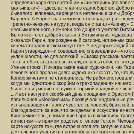
определил характер снятой им «Синегории» (по повес
мальчишки»)—здесь вступали в единоборство Добро и
бывалого человека, верящего в нетленные силы Добра
Барнета. А Барнет на съемочных площадках разглядел
трепетно-нежную натуру и, когда он ставил «Аленку» С
необыкновенного, нежнейшего добряка учителя Витам
Было что-то от доброй сказки в Витаминыче, чудаковат
оказался Гарин, прирожденный сатирик, истинным ска
кинематографическом искусстве. У недобрых людей ск
Гарин утверждал—и совершенно справедливо—что сказ
уклончивости, не для аллюзий. «Сказка рассказывается
того, чтобы сказать во всю силу, во весь голос то, что 
Умные строки. Никогда такие наши художники, как Гари
вековечного права и долга художника сказать то, что д
Конформистами не становились. Не раболепствовали.
когда мы однотонно скорбим о грехопадениях нашего 
было, но и умение послужить горькой правдой не исче
...И вот наступил скорбный день прощания с Эрастом 
павильонов «Мосфильма» прозвучали надгробные речи
испытывавших к Гарину чувство сыновней, братской, 
благодарности за все, что он сделал в искусстве вмест
Кинорежиссеры, снимавшие Гарина в комедиях, трагеди
артистизм—в прямом родстве с гением Гоголя, Чехова
карте искусств там, где встречаются эти могучие силы
деятельного участия в противоборстве извечных анти