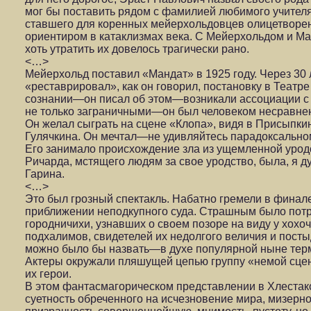
мог бы поставить рядом с фамилией любимого учителя
ставшего для коренных мейерхольдовцев олицетворе
ориентиром в катаклизмах века. С Мейерхольдом и Ма
хоть утратить их довелось трагически рано.
<…>
Мейерхольд поставил «Мандат» в 1925 году. Через 30 
«реставрировал», как он говорил, постановку в Театре
сознании—он писал об этом—возникали ассоциации с 
не только заграничными—он был человеком несравнен
Он желал сыграть на сцене «Клопа», видя в Присыпк
Гулячкина. Он мечтал—не удивляйтесь парадоксальном
Его занимало происхождение зла из ущемленной уродс
Ричарда, мстящего людям за свое уродство, была, я 
Гарина.
<…>
Это был грозный спектакль. Набатно гремели в финале
приближении неподкупного суда. Страшным было потр
городничихи, узнавших о своем позоре на виду у хох
подхалимов, свидетелей их недолгого величия и посты
можно было бы назвать—в духе популярной ныне тер
Актеры окружали пляшущей цепью группу «немой сцен
их герои.
В этом фантасмагорическом представлении в Хлеста
суетность обреченного на исчезновение мира, мизернос