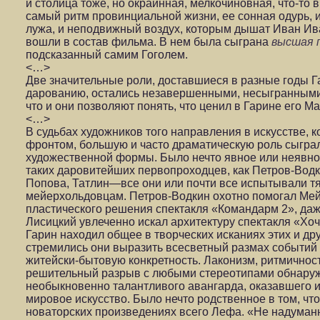
и столица тоже, но окраинная, мелкочиновная, что-то
самый ритм провинциальной жизни, ее сонная одурь, 
лужа, и неподвижный воздух, которым дышат Иван Ив
вошли в состав фильма. В нем была сыграна
высшая 
подсказанный самим Гоголем.
<…>
Две значительные роли, доставшиеся в разные годы Г
дарованию, остались незавершенными, несыгранными,
что и они позволяют понять, что ценил в Гарине его М
<…>
В судьбах художников того направления в искусстве, 
фронтом, большую и часто драматическую роль сыгра
художественной формы. Было нечто явное или неявно
таких даровитейших первопроходцев, как Петров-Водк
Попова, Татлин—все они или почти все испытывали тя
мейерхольдовцам. Петров-Водкин охотно помогал Мей
пластического решения спектакля «Командарм 2», даже
Лисицкий увлеченно искал архитектуру спектакля «Хоч
Гарин находил общее в творческих исканиях этих и дру
стремились они выразить всесветный размах событий
житейски-бытовую конкретность. Лаконизм, ритмично
решительный разрыв с любыми стереотипами обнаруж
необыкновенно талантливого авангарда, оказавшего 
мировое искусство. Было нечто родственное в том, что
новаторских произведениях всего Лефа. «Не надуманн