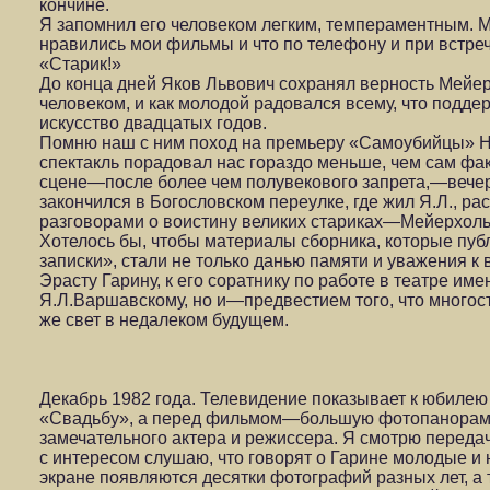
кончине.
Я запомнил его человеком легким, темпераментным. М
нравились мои фильмы и что по телефону и при встре
«Старик!»
До конца дней Яков Львович сохранял верность Мейе
человеком, и как молодой радовался всему, что подде
искусство двадцатых годов.
Помню наш с ним поход на премьеру «Самоубийцы» Н
спектакль порадовал нас гораздо меньше, чем сам фа
сцене—после более чем полувекового запрета,—вечер
закончился в Богословском переулке, где жил Я.Л., р
разговорами о воистину великих стариках—Мейерхольд
Хотелось бы, чтобы материалы сборника, которые пу
записки», стали не только данью памяти и уважения к 
Эрасту Гарину, к его соратнику по работе в театре и
Я.Л.Варшавскому, но и—предвестием того, что многос
же свет в недалеком будущем.
Декабрь 1982 года. Телевидение показывает к юбиле
«Свадьбу», а перед фильмом—большую фотопанораму
замечательного актера и режиссера. Я смотрю передач
с интересом слушаю, что говорят о Гарине молодые и
экране появляются десятки фотографий разных лет, а