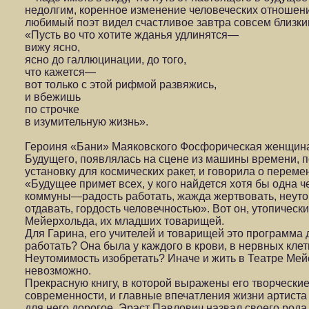
недолгим, коренное изменение человеческих отноше
любимый поэт видел счастливое завтра совсем близки
«Пусть во что хотите жданья удлинятся—
вижу ясно,
ясно до галлюцинации, до того,
что кажется—
вот только с этой рифмой развяжись,
и вбежишь
по строчке
в изумительную жизнь».
Героиня «Бани» Маяковского Фосфорическая женщина 
Будущего, появлялась на сцене из машины времени, 
установку для космических ракет, и говорила о перемен
«Будущее примет всех, у кого найдется хотя бы одна 
коммуны—радость работать, жажда жертвовать, неуто
отдавать, гордость человечностью». Вот он, утопическ
Мейерхольда, их младших товарищей.
Для Гарина, его учителей и товарищей это программа 
работать? Она была у каждого в крови, в нервных клетк
Неутомимость изобретать? Иначе и жить в Театре Ме
невозможно.
Прекрасную книгу, в которой выражены его творчески
современности, и главные впечатления жизни артиста
для него дорогое, Эраст Павлович назвал своего род