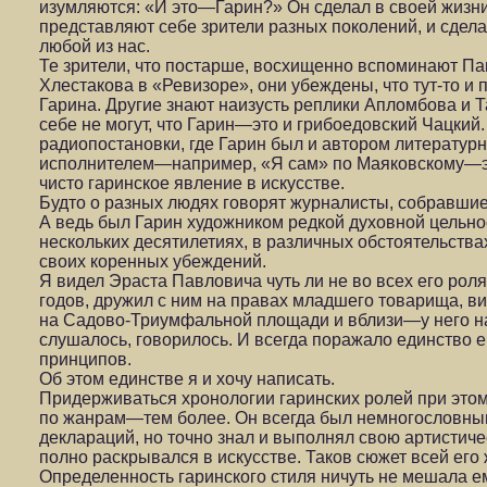
изумляются: «И это—Гарин?» Он сделал в своей жизн
представляют себе зрители разных поколений, и сдел
любой из нас.
Те зрители, что постарше, восхищенно вспоминают Па
Хлестакова в «Ревизоре», они убеждены, что тут-то и 
Гарина. Другие знают наизусть реплики Апломбова и Т
себе не могут, что Гарин—это и грибоедовский Чацкий. 
радиопостановки, где Гарин был и автором литературн
исполнителем—например, «Я сам» по Маяковскому—эт
чисто гаринское явление в искусстве.
Будто о разных людях говорят журналисты, собравшие
А ведь был Гарин художником редкой духовной цельнос
нескольких десятилетиях, в различных обстоятельствах
своих коренных убеждений.
Я видел Эраста Павловича чуть ли не во всех его рол
годов, дружил с ним на правах младшего товарища, ви
на Садово-Триумфальной площади и вблизи—у него на 
слушалось, говорилось. И всегда поражало единство 
принципов.
Об этом единстве я и хочу написать.
Придерживаться хронологии гаринских ролей при этом
по жанрам—тем более. Он всегда был немногословным
деклараций, но точно знал и выполнял свою артистиче
полно раскрывался в искусстве. Таков сюжет всей его 
Определенность гаринского стиля ничуть не мешала е