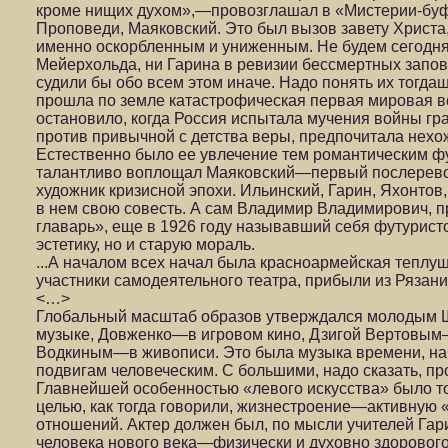
кроме нищих духом»,—провозглашал в «Мистерии-буф
Проповеди, Маяковский. Это был вызов завету Христ
именно оскорбленным и униженным. Не будем сегодня 
Мейерхольда, ни Гарина в ревизии бессмертных запо
судили бы обо всем этом иначе. Надо понять их тогда
прошла по земле катастрофическая первая мировая во
остановило, когда Россия испытала мучения войны гр
против привычной с детства веры, предпочитала нехо
Естественно было ее увлечение тем романтическим фу
талантливо воплощал Маяковский—первый послерев
художник кризисной эпохи. Ильинский, Гарин, Яхонтов
в нем свою совесть. А сам Владимир Владимирович, п
главарь», еще в 1926 году называвший себя футуристо
эстетику, но и старую мораль.
...А началом всех начал была красноармейская теплуш
участники самодеятельного театра, прибыли из Рязани 
<…>
Глобальный масштаб образов утверждался молодым 
музыке, Довженко—в игровом кино, Дзигой Вертовым
Водкиным—в живописи. Это была музыка времени, нач
подвигам человеческим. С большими, надо сказать, пр
Главнейшей особенностью «левого искусства» было то
целью, как тогда говорили, жизнестроение—активную
отношений. Актер должен был, по мысли учителей Гари
человека нового века—физически и духовно здорового