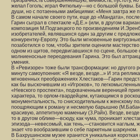
призрачность совершеннейшую, мнимость, пустоту, но 
желал Гоголь; играл Фитюльку—но с большой буквы. 
души, но с потаенными амбициями: «Меня завтра же пр
В самом начале своего пути, еще до «Мандата», после
Гарин сыграл в спектакле «Д.Е.» (или, в другом вари
композиция М.Подгаецкого по произведениям И.Эренб
изобретателей, являвшихся один за другим с предлож
конкурентку-Европу. Это были мгновенные виртуозны
позаботился о том, чтобы зрители оценили мастерство 
одном из щитов, передвигавшихся по сцене, большое 
молниеносные переодевания Гарина. Это был аттракц
умения.
В «Ревизоре» тоже были трансформации: но другого ро
минуту самоупоения: «Я везде, везде...» И эта репли
мгновенных преображениях Хлестаков—Гарин предст
как бы выскочившим из «Игроков», то легкомысленны
«Невского проспекта», подхваченным вереницей при
характера, то орлом-гвардейцем, кутающимся в роск
монументальность, то снисходительным к женскому п
поощряющим к роману и несмелую барышню (М.Бабано
красивую, аппетитную маменьку (З.Райх). Везде, везде
то в другом облике—всюду, как чума, проникает хлест
эпизода—невесомый, как тень,—становится наглым, ж
знает что вообразившим о себе паркетным шаркуном.
В Бахрушинском музее хранится уникальная короткая