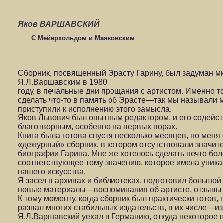
Яков ВАРШАВСКИЙ
С Мейерхольдом и Маяковским
Сборник, посвященный Эрасту Гарину, был задуман м
Я.Л.Варшавским в 1980
году, в печальные дни прощания с артистом. Именно т
сделать что-то в память об Эрасте—так мы называли м
приступили к исполнению этого замысла.
Яков Львович был опытным редактором, и его содейс
благотворным, особенно на первых порах.
Книга была готова спустя несколько месяцев, но меня 
«дежурный» сборник, в котором отсутствовали значит
биографии Гарина. Мне же хотелось сделать нечто бо
соответствующее тому значению, которое имела уника
нашего искусства.
Я засел в архивах и библиотеках, подготовил большой
новые материалы—воспоминания об артисте, отзывы 
К тому моменту, когда сборник был практически готов,
развал многих стабильных издательств, в их числе—из
Я.Л.Варшавский уехал в Германию, откуда некоторое в