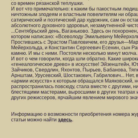
со времен рязанской теплушки.
И вот что примечательно: к каким бы пакостным людиш
ничтожным злодеям и властным повелителям ни обращ
сатирический и поэтический дар художник, сам он ос
абсолютного духовного здоровья, незамутненной чист
...Сентябрьский день, Ваганьково. Здесь он похоронен,
котором написано: «Всеволоду Эмильевичу Мейерхоль
Простившись с Эрастом Павловичем, его друзья—Мар
Мейерхольда, и Константин Сергеевич Есенин, сын Рай
камню. И мы с ними. Постояли несколько минут молча.
И вот о чем говорили, когда шли обратно. Какие широк
«генеалогическое древо» в искусстве! Эйзенштейн, Ют
Зайчиков, Свердлин, Яхонтов, Пырьев, Бабанова, Тяп
Арнштам, Урусевский, Шостакович, Габрилович... Нет,
«армии искусств» к которым обращался Маяковский, н
распространилась повсюду, стала вместе с другими, н
блестящими мастерами, выросшими в других театрах 
других режиссеров, ярчайшим явлением мирового зна
Информацию о возможности приобретения номера жур
статьи можно найти
здесь
.