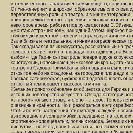
интеллигентного, аналитически мыслящего, социально
От «инженерии» в широком, образном смысле слова и
первостепенную роль и в театре, и в кинематографии
принцип режиссерского строения спектакля возник в Т
некоторое время работал под руководством С.Эйзен
«монтаж аттракционов», нашедший затем
широкое пр
сблизил до известной степени театральную и кинемато
была близка и театральная, и кинематографическая тр
Так складывался язык искусства, рассчитанный на гр
только в театре, но и на площади, на стадионе, на Во
дыбом», где Гарин сыграл роль повара в духе клоунск
конструкции, напоминающей «козловый кран»; эта кон
театре на Садово-Триумфальной площади и выносилас
открытое небо на стадионы, на городские площади в г
броская сатирическая, буффонная однозначность обра
открытый темперамент массового митинга.
Желание полного обновления общества для Гарина 
источник новаторства искусства. Отсюда категоричнос
«старого» только потому, что оно—старое. Теперь лег
очевидные крайности. Но и разобраться в этих крайн
Чтобы понять настроения этих молодых людей, носив
выгоревшие на солнце майки, вздувшиеся на коленях 
спортивно-молодцеватых, полных юмора, бегавших не
диспутам—не всегда они были сыты, но неизменно ос
—надо иметь в виду, что путь от настоящего в будуще