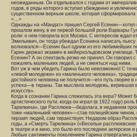
неожиданным. Он отделывался с годами от императив
годов, в ряды которого вступил убежденно и увлеченно
существенном верным школе, которая сформировала 
<…>
Однажды на «Мандат» пришел Сергей Есенин—хотел п
прошлом жену, в ее первой большой роли Варвары Гул
роли: о нем говорила вся Москва. С интересом ждал 
Эмильевич, он тогда убеждал Есенина написать пьесу 
волновался—Есенин был одним из его любимейших поэ
Гарин держал экзамен в мейерхольдовском училище. Т
Есенин? А он спектакль резко не принял. Он говорил с
пожалеть маленьких людей, а не смеяться над ними.
Вот уж в чем убедить Гарина было невозможно! С точ
«левой молодежи» из «маленького человека», традици
достойного человека не получится—его путь скорее в 
успеха—в тираны. Так мыслила молодежь, верившая в
искусств».
Когда в сознании Гарина сложилась эта вера? Может б
артистического пути, когда он играл (в 1922 году) рол
Тарелкина», где Расплюев—бедолага, в недавнем пр
тоже «маленький человек»—став полицейским чином, п
терзает людей, сам тиранствует. Недаром образ Расп
годы, а «Смерть Тарелкина» («Веселые расплюевские
в театре и в кино, это было его последнее актерское 
Любые сантименты поколением Гарина отвергались ре