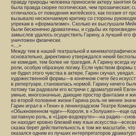
правду природы человека приносили актеру занятия 
была правда скорее поэтическая, чем прозаическая; 
отличалось от поведения житейского, как поэзия от пр
вызывало нескончаемую критику со стороны руководя
упрекам в «формализме». Сколько их выслушали Мейер
были бесконечно драматичны, и судьбы их произведе
замыслов удалось осуществить Гарину, а лучший е
уничтожен физически.
<…>
Между тем в нашей театральной и кинематографической
основательно, директивно утверждался некий беспол
не комедия, тем более не трагедия. А Гарину всегда 
роли, особую образную логику. Если чувством формы 
не будил этого чувства в актере, Гарин скучал, увядал
художественной формы—в конечном счете без искусс
в репертуаре, становилась нормой. Гарину нечего было
потому так радовали его встречи с драматургией Ев
умные, многозначные, дающие простор фантазии и ж
во второй половине жизни Гарина роль не менее зна
Гарин играл в «Тени» в ленинградском Театре Комедии
«Обыкновенном чуде»—Короля, в «Золушке»—еще одно
заглавную роль, в «Царе-водокруте»—на радио—снов
он находит кровно близкий ему язык искусства—всесв
сказка берет действительность в том же масштабе, что
оказался одним из лучших интерпретаторов драматур