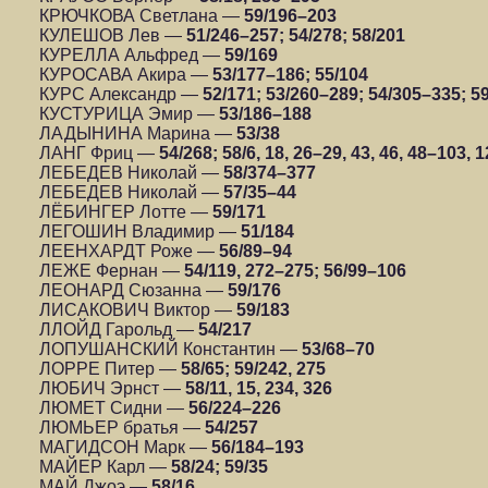
КРЮЧКОВА Светлана —
59/196–203
КУЛЕШОВ Лев —
51/246–257; 54/278; 58/201
КУРЕЛЛА Альфред —
59/169
КУРОСАВА Акира —
53/177–186; 55/104
КУРС Александр —
52/171; 53/260–289; 54/305–335; 5
КУСТУРИЦА Эмир —
53/186–188
ЛАДЫНИНА Марина —
53/38
ЛАНГ Фриц —
54/268; 58/6, 18, 26–29, 43, 46, 48–103, 
ЛЕБЕДЕВ Николай —
58/374–377
ЛЕБЕДЕВ Николай —
57/35–44
ЛЁБИНГЕР Лотте —
59/171
ЛЕГОШИН Владимир —
51/184
ЛЕЕНХАРДТ Роже —
56/89–94
ЛЕЖЕ Фернан —
54/119, 272–275; 56/99–106
ЛЕОНАРД Сюзанна —
59/176
ЛИСАКОВИЧ Виктор —
59/183
ЛЛОЙД Гарольд —
54/217
ЛОПУШАНСКИЙ Константин —
53/68–70
ЛОРРЕ Питер —
58/65; 59/242, 275
ЛЮБИЧ Эрнст —
58/11, 15, 234, 326
ЛЮМЕТ Сидни —
56/224–226
ЛЮМЬЕР братья —
54/257
МАГИДСОН Марк —
56/184–193
МАЙЕР Карл —
58/24; 59/35
МАЙ Джоэ —
58/16