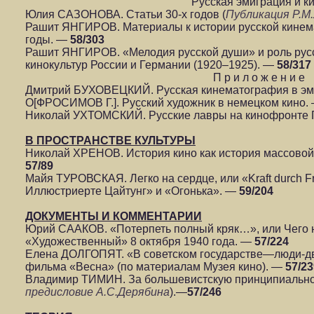
Русская эмиграция и к
Юлия САЗОНОВА. Статьи 30-х годов (
Публикация Р.М
Рашит ЯНГИРОВ. Материалы к истории русской кинем
годы. —
58/303
Рашит ЯНГИРОВ. «Мелодия русской души» и роль русс
кинокультур России и Германии (1920–1925). —
58/317
П р и л о ж е н и е
Дмитрий БУХОВЕЦКИЙ. Русская кинематография в э
О[ФРОСИМОВ Г.]. Русский художник в немецком кино.
Николай УХТОМСКИЙ. Русские лавры на кинофронте 
В ПРОСТРАНСТВЕ КУЛЬТУРЫ
Николай ХРЕНОВ. История кино как история массовой
57/89
Майя ТУРОВСКАЯ. Легко на сердце, или «Kraft durch 
Иллюстриерте Цайтунг» и «Огонька». —
59/204
ДОКУМЕНТЫ И КОММЕНТАРИИ
Юрий СААКОВ. «Потерпеть полный кряк…», или Чего н
«Художественный» 8 октября 1940 года. —
57/224
Елена ДОЛГОПЯТ. «В советском государстве—люди-дв
фильма «Весна» (по материалам Музея кино). —
57/23
Владимир ТИМИН. За большевистскую принципиальност
предисловие А.С.Дерябина
).—
57/246