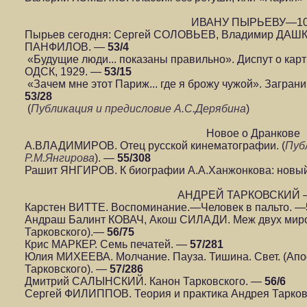
ИВАНУ ПЫРЬЕВУ—1
Пырьев сегодня: Сергей СОЛОВЬЕВ, Владимир ДАШК
ПАНФИЛОВ. —
53/4
«Будущие люди... показаны правильно». Диспут о ка
ОДСК, 1929. —
53/15
«Зачем мне этот Париж... где я брожу чужой». Загра
53/28
(
Публикация и предисловие А.С.Дерябина
)
Новое о Дранкове
А.ВЛАДИМИРОВ. Отец русской кинематографии. (
Пуб
Р.М.Янгирова
). —
55/308
Рашит ЯНГИРОВ. К биографии А.А.Ханжонкова: новы
АНДРЕЙ ТАРКОВСКИЙ 
Карстен ВИТТЕ. Воспоминание.—Человек в пальто. —
Андраш Балинт КОВАЧ, Акош СИЛАДИ. Меж двух миров
Тарковского).—
56/75
Крис МАРКЕР. Семь печатей. —
57/281
Юлия МИХЕЕВА. Молчание. Пауза. Тишина. Свет. (Апо
Тарковского). —
57/286
Дмитрий САЛЫНСКИЙ. Канон Тарковского. —
56/6
Сергей ФИЛИППОВ. Теория и практика Андрея Тарков