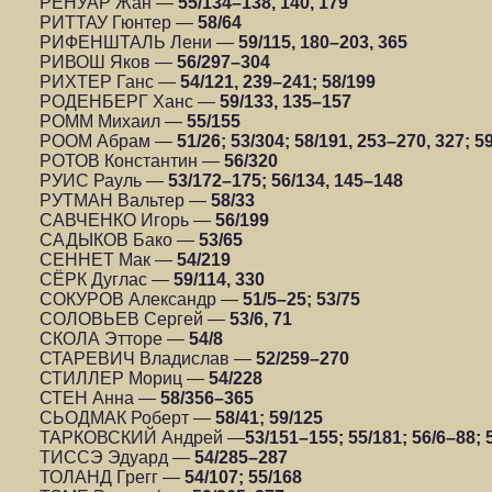
РЕНУАР Жан —
55/134–138, 140, 179
РИТТАУ Гюнтер —
58/64
РИФЕНШТАЛЬ Лени —
59/115, 180–203, 365
РИВОШ Яков —
56/297–304
РИХТЕР Ганс —
54/121, 239–241; 58/199
РОДЕНБЕРГ Ханс —
59/133, 135–157
РОММ Михаил —
55/155
РООМ Абрам —
51/26; 53/304; 58/191, 253–270, 327; 5
РОТОВ Константин —
56/320
РУИС Рауль —
53/172–175; 56/134, 145–148
РУТМАН Вальтер —
58/33
САВЧЕНКО Игорь —
56/199
САДЫКОВ Бако —
53/65
СЕННЕТ Мак —
54/219
СЁРК Дуглас —
59/114, 330
СОКУРОВ Александр —
51/5–25; 53/75
СОЛОВЬЕВ Сергей —
53/6, 71
СКОЛА Этторе —
54/8
СТАРЕВИЧ Владислав —
52/259–270
СТИЛЛЕР Мориц —
54/228
СТЕН Анна —
58/356–365
СЬОДМАК Роберт —
58/41; 59/125
ТАРКОВСКИЙ Андрей —
53/151–155; 55/181; 56/6–88;
ТИССЭ Эдуард —
54/285–287
ТОЛАНД Грегг —
54/107; 55/168