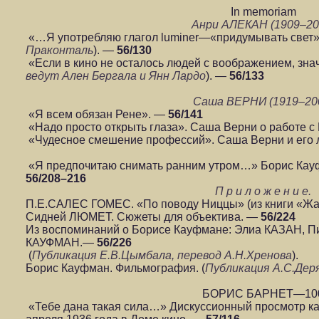
In memoriam
Анри АЛЕКАН (1909–20
«…Я употребляю глагол luminer—«придумывать свет»
Праконталь
). —
56/130
«Если в кино не осталось людей с воображением, значи
ведут Ален Бергала и Янн Лардо
). —
56/133
Саша ВЕРНИ (1919–20
«Я всем обязан Рене». —
56/141
«Надо просто открыть глаза». Саша Верни о работе 
«Чудесное смешение профессий». Саша Верни и его
«Я предпочитаю снимать ранним утром…» Борис Кау
56/208–216
П р и л о ж е н и е.
П.Е.САЛЕС ГОМЕС. «По поводу Ниццы» (из книги «Жа
Сидней ЛЮМЕТ. Сюжеты для объектива. —
56/224
Из воспоминаний о Борисе Кауфмане: Элиа КАЗАН, 
КАУФМАН.—
56/226
(
Публикация Е.В.Цымбала, перевод А.Н.Хренова
).
Борис Кауфман. Фильмография. (
Публикация А.С.Дер
БОРИС БАРНЕТ—10
«Тебе дана такая сила…» Дискуссионный просмотр ка