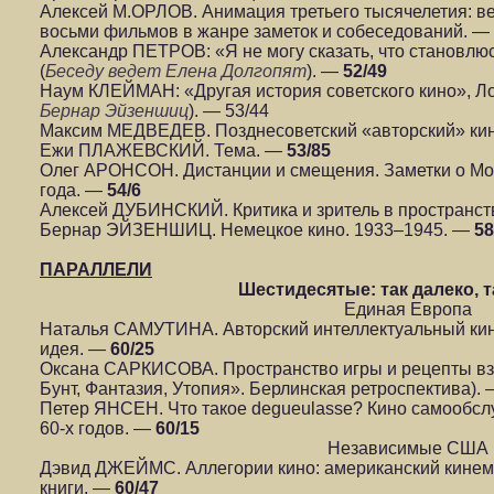
Алексей М.ОРЛОВ. Анимация третьего тысячелетия: ве
восьми фильмов в жанре заметок и собеседований. —
Александр ПЕТРОВ: «Я не могу сказать, что становл
(
Беседу ведет Елена Долгопят
). —
52/49
Наум КЛЕЙМАН: «Другая история советского кино», Лок
Бернар Эйзеншиц
). — 53/44
Максим МЕДВЕДЕВ. Позднесоветский «авторский» ки
Ежи ПЛАЖЕВСКИЙ. Тема. —
53/85
Олег АРОНСОН. Дистанции и смещения. Заметки о Мо
года. —
54/6
Алексей ДУБИНСКИЙ. Критика и зритель в пространст
Бернар ЭЙЗЕНШИЦ. Немецкое кино. 1933–1945. —
58
ПАРАЛЛЕЛИ
Шестидесятые: так далеко, т
Единая Европа
Наталья САМУТИНА. Авторский интеллектуальный кин
идея. —
60/25
Оксана САРКИСОВА. Пространство игры и рецепты взр
Бунт, Фантазия, Утопия». Берлинская ретроспектива).
Петер ЯНСЕН. Что такое degueulasse? Кино самообс
60-х годов. —
60/15
Независимые США
Дэвид ДЖЕЙМС. Аллегории кино: американский кинема
книги. —
60/47