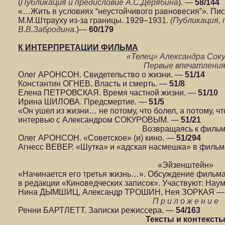
(
Публикация и предисловие А.С.Дерябина
). —
58/144
«…Жить в условиях “неустойчивого равновесия”». Пи
М.М.Штрауху из-за границы. 1929–1931.
(Публикация,
В.В.Забродина
.)—
60/179
К ИНТЕРПРЕТАЦИИ ФИЛЬМА
«Телец» Александра Соку
Первые впечатлени
Олег АРОНСОН. Свидетельство о жизни. —
51/14
Константин ОГНЕВ. Власть и смерть. —
51/8
Елена ПЕТРОВСКАЯ. Время частной жизни. —
51/10
Ирина ШИЛОВА. Предсмертие. —
51/5
«Он ушел из жизни… не потому, что болел, а потому, чт
интервью с Александром СОКУРОВЫМ. —
51/21
Возвращаясь к фильм
Олег АРОНСОН. «Советское» (и) кино. —
51/294
Агнесс ВЕВЕР. «Шутка» и «адская насмешка» в филь
«Эйзенштейн»
«Начинается его третья жизнь…». Обсуждение фильма
в редакции «Киноведческих записок». Участвуют: Н
Нина ДЫМШИЦ, Александр ТРОШИН, Нея ЗОРКАЯ 
П р и л о ж е н и е
Ренни БАРТЛЕТТ. Записки режиссера. —
54/163
Тексты и контекст