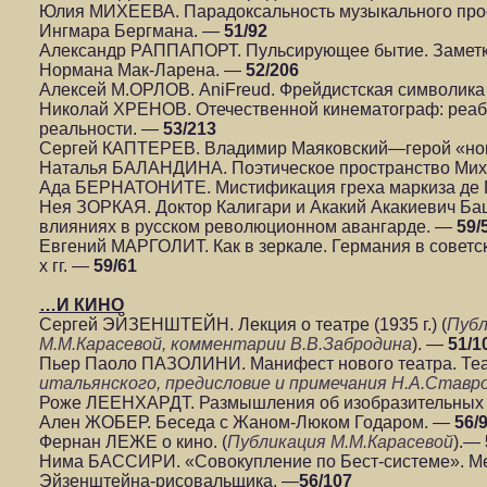
Юлия МИХЕЕВА. Парадоксальность музыкального про
Ингмара Бергмана. —
51/92
Александр РАППАПОРТ. Пульсирующее бытие. Заметк
Нормана Мак-Ларена. —
52/206
Алексей М.ОРЛОВ. AniFreud. Фрейдистская символик
Николай ХРЕНОВ. Отечественной кинематограф: реаб
реальности. —
53/213
Сергей КАПТЕРЕВ. Владимир Маяковский—герой «н
Наталья БАЛАНДИНА. Поэтическое пространство Мих
Ада БЕРНАТОНИТЕ. Мистификация греха маркиза де
Нея ЗОРКАЯ. Доктор Калигари и Акакий Акакиевич Ба
влияниях в русском революционном авангарде. —
59/
Евгений МАРГОЛИТ. Как в зеркале. Германия в советс
х гг. —
59/61
…И КИНО
Сергей ЭЙЗЕНШТЕЙН. Лекция о театре (1935 г.) (
Публ
М.М.Карасевой, комментарии В.В.Забродина
). —
51/1
Пьер Паоло ПАЗОЛИНИ. Манифест нового театра. Теа
итальянского, предисловие и примечания Н.А.Ставр
Роже ЛЕЕНХАРДТ. Размышления об изобразительных 
Ален ЖОБЕР. Беседа с Жаном-Люком Годаром. —
56/
Фернан ЛЕЖЕ о кино. (
Публикация М.М.Карасевой
).—
Нима БАССИРИ. «Совокупление по Бест-системе». Ме
Эйзенштейна-рисовальщика. —
56/107