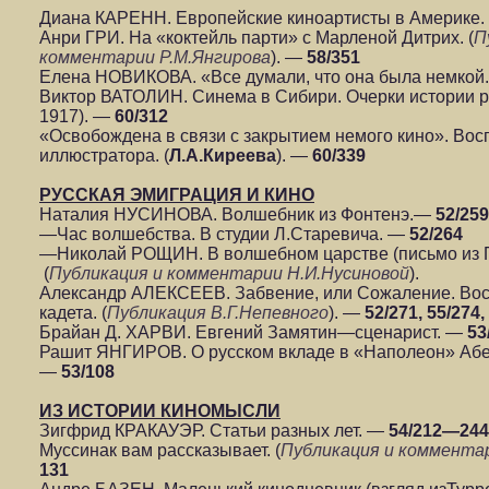
Диана КАРЕНН. Европейские киноартисты в Америке.
Анри ГРИ. На «коктейль парти» с Марленой Дитрих. (
П
комментарии Р.М.Янгирова
). —
58/351
Елена НОВИКОВА. «Все думали, что она была немкой.
Виктор ВАТОЛИН. Синема в Сибири. Очерки истории ра
1917). —
60/312
«Освобождена в связи с закрытием немого кино». Вос
иллюстратора. (
Л.А.Киреева
). —
60/339
РУССКАЯ ЭМИГРАЦИЯ И КИНО
Наталия НУСИНОВА. Волшебник из Фонтенэ.—
52/259
—Час волшебства. В студии Л.Старевича. —
52/264
—Николай РОЩИН. В волшебном царстве (письмо из 
(
Публикация и комментарии Н.И.Нусиновой
).
Александр АЛЕКСЕЕВ. Забвение, или Сожаление. Вос
кадета. (
Публикация В.Г.Непевного
). —
52/271, 55/274,
Брайан Д. ХАРВИ. Евгений Замятин—сценарист. —
53
Рашит ЯНГИРОВ. О русском вкладе в «Наполеон» Абел
—
53/108
ИЗ ИСТОРИИ КИНОМЫСЛИ
Зигфрид КРАКАУЭР. Статьи разных лет. —
54/212—244
Муссинак вам рассказывает. (
Публикация и комментар
131