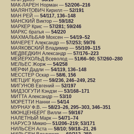
МАК-ЛАРЕН Норман —
52/206–216
МАЛЯНТОВИЧ Кирилл —
52/191
МАН РЕЙ —
54/117, 136–148
МАНСКИЙ Виктор —
59/182
МАРКЕР Крис —
57/281; 59/246
МАРКС братья —
54/220
МАХМАЛЬБАФ Мохсен —
54/19–52
МАЧЕРЕТ Александр —
57/253; 59/76
МАЯКОВСКИЙ Владимир —
55/109–115
МЕДВЕДКИН Александр —
57/176–223
МЕЙЕРХОЛЬД Всеволод —
51/66–90; 57/260–280
МЕЛЬЕС Жорж —
54/258
МЕРФИ Дадли —
54/119, 136–148
МЕССТЕР Оскар —
58/6, 156
МЕТЦИГ Курт —
59/236, 246–249, 252
МИГУНОВ Евгений —
52/197
МИДЗОГУТИ Кэндзи —
53/168–171
МИТТА Александр —
53/10
МОРЕТТИ Нанни —
54/14
МУРНАУ Ф.В. —
58/23–26, 295–303, 346–351
МЮНЦЕНБЕРГ Вилли —
59/167
НАЛЕТНЫЙ Марк —
54/71–74
НАРУСЭ Микио—
51/206–219; 53/171
НИЛЬСЕН Аста —
58/10; 59/18–21, 26