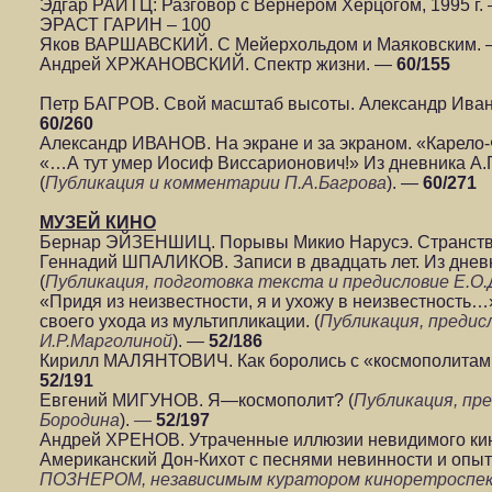
Эдгар РАЙТЦ: Разговор с Вернером Херцогом, 1995 г.
ЭРАСТ ГАРИН – 100
Яков ВАРШАВСКИЙ. С Мейерхольдом и Маяковским.
Андрей ХРЖАНОВСКИЙ. Спектр жизни. —
60/155
Петр БАГРОВ. Свой масштаб высоты. Александр Иван
60/260
Александр ИВАНОВ. На экране и за экраном. «Карело
«…А тут умер Иосиф Виссарионович!» Из дневника А.
(
Публикация и комментарии П.А.Багрова
). —
60/271
МУЗЕЙ КИНО
Бернар ЭЙЗЕНШИЦ. Порывы Микио Нарусэ. Странств
Геннадий ШПАЛИКОВ. Записи в двадцать лет. Из днев
(
Публикация, подготовка текста и предисловие Е.О
«Придя из неизвестности, я и ухожу в неизвестность
своего ухода из мультипликации. (
Публикация, предис
И.Р.Марголиной
). —
52/186
Кирилл МАЛЯНТОВИЧ. Как боролись с «космополитам
52/191
Евгений МИГУНОВ. Я—космополит? (
Публикация, пре
Бородина
).
—
52/197
Андрей ХРЕНОВ. Утраченные иллюзии невидимого ки
Американский Дон-Кихот с песнями невинности и опыта
ПОЗНЕРОМ, независимым куратором киноретроспек