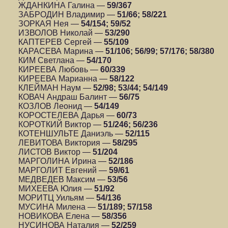
ЖДАНКИНА Галина —
59/367
ЗАБРОДИН Владимир —
51/66; 58/221
ЗОРКАЯ Нея —
54/154; 59/52
ИЗВОЛОВ Николай —
53/290
КАПТЕРЕВ Сергей —
55/109
КАРАСЕВА Марина —
51/106; 56/99;
57/176; 58/380
КИМ Светлана —
54/170
КИРЕЕВА Любовь —
60/339
КИРЕЕВА Марианна —
58/122
КЛЕЙМАН Наум —
52/98; 53/44; 54/149
КОВАЧ Андраш Балинт —
56/75
КОЗЛОВ Леонид —
54/149
КОРОСТЕЛЕВА Дарья —
60/73
КОРОТКИЙ Виктор —
51/246;
56/236
КОТЕНШУЛЬТЕ Даниэль —
52/115
ЛЕВИТОВА Виктория —
58/295
ЛИСТОВ Виктор —
51/204
МАРГОЛИНА Ирина —
52/186
МАРГОЛИТ Евгений —
59/61
МЕДВЕДЕВ Максим —
53/56
МИХЕЕВА Юлия —
51/92
МОРИТЦ Уильям —
54/136
МУСИНА Милена —
51/189; 57/158
НОВИКОВА Елена —
58/356
НУСИНОВА Наталия —
52/259