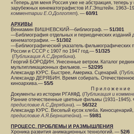
«Теперь для меня Россия уже не абстракция, теперь 
зарубежных кинематографистов И.Г.Эпштейн. 1963–19
комментарии Е.О.Долгопят
). —
60/91
АРХИВЫ
Вениамин ВИШНЕВСКИЙ—библиограф. —
51/301
—Библиография отдельных и периодических изданий
кинематографии. —
51/302
—Библиографический указатель фильмографических 
России и СССР с 1907 по 1947 год.—
51/325
(
Публикация А.С.Дерябина
).
Георгий БОРОДИН. Унесенные ветром. Каталог редки
мультипликационных фильмов. —
52/295
Александр КУРС. Быстрее, Америка. Сценарий. (
Публ
Александр ДЕРЯБИН. Время собирать. Отечественное 
киноархива.—
55/5
П р и л о ж е н и е
Документы из истории РГАКФД. (
Публикация и коммен
Ранние отечественные цветные фильмы (1931–1945). 
предисловие
А.С.Дерябина
). —
56/322
Александр КУРС. Веселый кусок хлеба. Киносценарий, 1
предисловие А.Я.Бернштейна
). —
59/81
ПРОЦЕСС. ПРОБЛЕМЫ И РАЗМЫШЛЕНИЯ
Хроника развития анимационных технологий. —
52/6