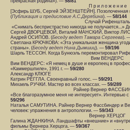
прекрасная родина»). —
58/81
П р и л о ж е н и е
[Эсфирь ШУБ, Сергей ЭЙЗЕНШТЕЙН]. Позолоченная гни
(
Публикация и предисловие А.С.Дерябина
). —
58/144
Случай Рифеншталь
«Снимать беспристрастно никогда не получается...»
Сергей ДВОРЦЕВОЙ, Виталий МАНСКИЙ, Виктор ЛИ
Андрей ОСИПОВ. (
Беседу ведет Тамара Сергеева
). 
Светлана КРЮЧКОВА: «Эта уникальная женщина угоди
страны». (
Беседу ведет Нина Дымшиц
). —
59/196
Шарль ТЕССОН. Когда Бунюэль перемонтировал Риф
Вим ВЕНДЕРС
Вим ВЕНДЕРС: «Я немец в душе и европеец в професс
«Каммершпиле», 1991 г. —
59/280
Александр КЛЮГЕ
Катрин РЁГГЛА. Своенравный голос. —
59/291
Михаель РУЧКИ. Мастер во всех классах. —
59/289
Райнер Вернер ФАССБИ
«Все благоразумное меня не интересует». Интервью с 
59/296
Наталья САМУТИНА. Райнер Вернер Фассбиндер и Ве
человек: упражнения в антропологии. —
59/343
Вернер ХЕРЦОГ
Галина ЖДАНКИНА. Ландшафты «внешние» и «внутре
фильмы Вернера Херцога. —
59/367