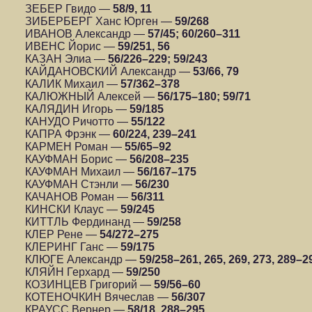
ЗЕБЕР Гвидо —
58/9, 11
ЗИБЕРБЕРГ Ханс Юрген —
59/268
ИВАНОВ Александр —
57/45; 60/260–311
ИВЕНС Йорис —
59/251, 56
КАЗАН Элиа —
56/226–229; 59/243
КАЙДАНОВСКИЙ Александр —
53/66, 79
КАЛИК Михаил —
57/362–378
КАЛЮЖНЫЙ Алексей —
56/175–180; 59/71
КАЛЯДИН Игорь —
59/185
КАНУДО Ричотто —
55/122
КАПРА Фрэнк —
60/224, 239–241
КАРМЕН Роман —
55/65–92
КАУФМАН Борис —
56/208–235
КАУФМАН Михаил —
56/167–175
КАУФМАН Стэнли —
56/230
КАЧАНОВ Роман —
56/311
КИНСКИ Клаус —
59/245
КИТТЛЬ Фердинанд —
59/258
КЛЕР Рене —
54/272–275
КЛЕРИНГ Ганс —
59/175
КЛЮГЕ Александр —
59/258–261, 265, 269, 273, 289–2
КЛЯЙН Герхард —
59/250
КОЗИНЦЕВ Григорий —
59/56–60
КОТЕНОЧКИН Вячеслав —
56/307
КРАУСС Вернер —
58/18, 288–295