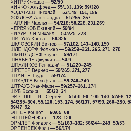
ХИТРУК Федор —
52/59
ХИЧКОК Альфред —
55/133, 139; 59/328
ХОДАТАЕВ Николай —
52/148–151, 186
ХОХЛОВА Александра—
51/255–257
ЧАПЛИН Чарльз —
54/218; 58/228, 231,269
ЧЕРВЯКОВ Евгений —
59/64
ЧИАУРЕЛИ Михаил —
53/225–228
ШИГУЛА Ханна —
59/325
ШКЛОВСКИЙ Виктор —
57/102, 143–148, 150
ШЛЕНДОРФ Фолькер —
59/259–261, 265, 271, 278
ШМИТСДОРФ Бруно —
59/171
ШНАБЕЛЬ Джулиан —
54/9
ШПАЛИКОВ Геннадий —
51/220–245
ШРЕТЕР Вернер —
59/265, 271, 277
ШТАЙЕР Труде —
59/174
ШТАУДТЕ Вольфганг —
59/246–249
ШТРАУБ Жан-Мари —
59/257–261, 274
ШУБ Эсфирь —
55/32–34
ЭЙЗЕНШТЕЙН Сергей —
51/66–90, 106–140; 52/98–12
54/285–304; 55/126, 153, 174; 56/107; 57/99, 260–280;
59/47, 52
ЭНГЕР Кеннет —
60/65–68
ЭПШТЕЙН Жан —
123–126
ЭРМЛЕР Фридрих —
51/180–182; 58/244–248; 59/53
ЭРПЕНБЕК Фриц —
59/174