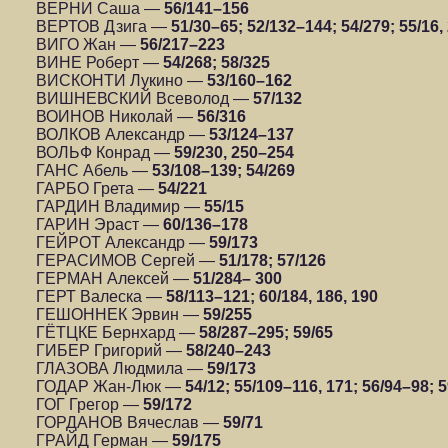
ВЕРНИ Саша —
56/141–156
ВЕРТОВ Дзига —
51/30–65; 52/132–144; 54/279; 55/16
ВИГО Жан —
56/217–223
ВИНЕ Роберт —
54/268; 58/325
ВИСКОНТИ Лукино —
53/160–162
ВИШНЕВСКИЙ Всеволод —
57/132
ВОИНОВ Николай —
56/316
ВОЛКОВ Александр —
53/124–137
ВОЛЬФ Конрад —
59/230, 250–254
ГАНС Абель —
53/108–139; 54/269
ГАРБО Грета —
54/221
ГАРДИН Владимир —
55/15
ГАРИН Эраст —
60/136–178
ГЕЙРОТ Александр —
59/173
ГЕРАСИМОВ Сергей —
51/178; 57/126
ГЕРМАН Алексей —
51/284– 300
ГЕРТ Валеска —
58/113–121; 60/184, 186, 190
ГЕШОННЕК Эрвин —
59/255
ГЁТЦКЕ Бернхард —
58/287–295; 59/65
ГИБЕР Григорий —
58/240–243
ГЛАЗОВА Людмила —
59/173
ГОДАР Жан-Люк —
54/12; 55/109–116, 171; 56/94–98; 
ГОГ Грегор —
59/172
ГОРДАНОВ Вячеслав —
59/71
ГРАЙД Герман —
59/175