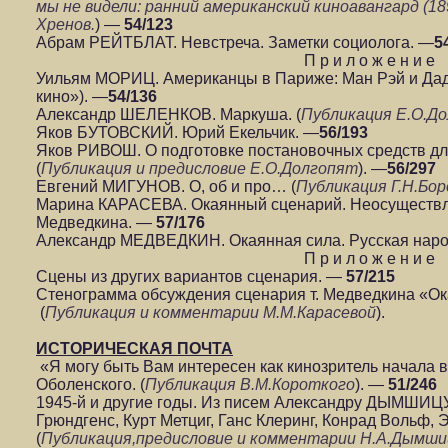
мы не видели: ранний американский киноавангард (18
Хренов.
) —
54/123
Абрам РЕЙТБЛАТ. Невстреча. Заметки социолога. —
5
П р и л о ж е н и е
Уильям МОРИЦ. Американцы в Париже: Ман Рэй и Дад
кино»). —
54/136
Александр ШЕЛЕНКОВ. Маркуша. (
Публикация Е.О.Д
Яков БУТОВСКИЙ. Юрий Екельчик. —
56/193
Яков РИВОШ. О подготовке постановочных средств дл
(
Публикация и предисловие Е.О.Долгопят
). —
56/297
Евгений МИГУНОВ. О, об и про… (
Публикация Г.Н.Бо
Марина КАРАСЕВА. Окаянный сценарий. Неосуществ
Медведкина. —
57/176
Александр МЕДВЕДКИН. Окаянная сила. Русская наро
П р и л о ж е н и е
Сцены из других вариантов сценария. —
57/215
Стенограмма обсуждения сценария т. Медведкина «Ока
(
Публикация и комментарии М.М.Карасевой
).
ИСТОРИЧЕСКАЯ ПОЧТА
«Я могу быть Вам интересен как кинозритель начала 
Оболенского. (
Публикация В.М.Короткого
). —
51/246
1945-й и другие годы. Из писем Александру ДЫМШИЦУ
Грюндгенс, Курт Метциг, Ганс Клеринг, Конрад Вольф, 
(
Публикация,предисловие и комментарии Н.А.Дымши