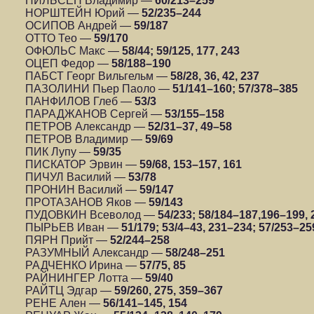
НИЛЬСЕН Владимир —
60/213–259
НОРШТЕЙН Юрий —
52/235–244
ОСИПОВ Андрей —
59/187
ОТТО Тео —
59/170
ОФЮЛЬС Макс —
58/44;
59/125, 177, 243
ОЦЕП Федор —
58/188–190
ПАБСТ Георг Вильгельм —
58/28, 36, 42, 237
ПАЗОЛИНИ Пьер Паоло —
51/141–160; 57/378–385
ПАНФИЛОВ Глеб —
53/3
ПАРАДЖАНОВ Сергей —
53/155–158
ПЕТРОВ Александр —
52/31–37, 49–58
ПЕТРОВ Владимир —
59/69
ПИК Лупу —
59/35
ПИСКАТОР Эрвин —
59/68, 153–157, 161
ПИЧУЛ Василий —
53/78
ПРОНИН Василий —
59/147
ПРОТАЗАНОВ Яков —
59/143
ПУДОВКИН Всеволод —
54/233; 58/184–187,196–199, 2
ПЫРЬЕВ Иван —
51/179; 53/4–43, 231–234; 57/253–25
ПЯРН Прийт —
52/244–258
РАЗУМНЫЙ Александр —
58/248–251
РАДЧЕНКО Ирина —
57/75, 85
РАЙНИНГЕР Лотта —
59/40
РАЙТЦ Эдгар —
59/260, 275, 359–367
РЕНЕ Ален —
56/141–145, 154