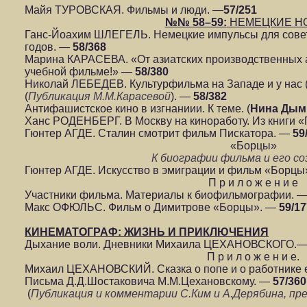
Майя ТУРОВСКАЯ. Фильмы и люди. —
57/251
№№ 58–59:
НЕМЕЦКИЕ Н
Ганс-Йоахим ШЛЕГЕЛЬ. Немецкие импульсы для совет
годов. —
58/368
Марина КАРАСЕВА. «От азиатских производственных а
учебной фильме!» —
58/380
Николай ЛЕБЕДЕВ. Культурфильма на Западе и у нас (г
(
Публикация М.М.Карасевой
). —
58/382
Антифашистское кино в изгнаниии. К теме. (
Нина Ды
Ханс РОДЕНБЕРГ. В Москву на киноработу. Из книги 
Гюнтер АГДЕ. Сталин смотрит фильм Пискатора. —
59
«Борцы»
К биографии фильма и его с
Гюнтер АГДЕ. Искусство в эмиграции и фильм «Борц
П р и л о ж е н и е
Участники фильма. Материалы к биофильмографии. 
Макс ОФЮЛЬС. Фильм о Димитрове «Борцы». —
59/17
КИНЕМАТОГРАФ: ЖИЗНЬ И ПРИКЛЮЧЕНИЯ
Дыхание воли. Дневники Михаила ЦЕХАНОВСКОГО.
П р и л о ж е н и е.
Михаил ЦЕХАНОВСКИЙ. Сказка о попе и о работнике 
Письма Д.Д.Шостаковича М.М.Цехановскому. —
57/360
(
Публикация и комментарии С.Ким и А.Дерябина, пр