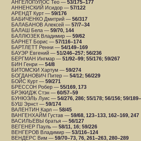
АНГЕЛОПУЛОС Тео —
53/175–177
АННЕНСКИЙ Исидор —
57/122
АРЕНДТ Курт —
59/176
БАБИЧЕНКО Дмитрий —
56/317
БАЛАБАНОВ Алексей —
57/7–34
БАЛАШ Бела —
59/70, 144
БАЛЛЮЗЕК Владимир —
59/62
БАРНЕТ Борис —
57/116–174
БАРТЛЕТТ Ренни —
54/149–169
БАУЭР Евгений —
51/246–257; 56/236
БЕРГМАН Ингмар —
51/92–99; 55/176; 59/267
БИН Генри —
54/8
БИТОМСКИ Хартум —
59/274
БОГДАНОВИЧ Питер —
54/12; 56/229
БОЙС Курт —
59/271
БРЕССОН Робер —
55/169, 173
БРЭКИДЖ Стэн —
60/57–59
БУНЮЭЛЬ Луис —
54/276, 286; 55/178; 56/156; 59/18
БУШ Эрнст —
59/174
ВАЛЕНТИН Карл —
58/45
ВАНГЕНХАЙМ Густав —
59/68, 123–133, 162–169, 247
ВАСИЛЬЕВЫ братья —
56/127
ВЕГЕНЕР Пауль —
58/11, 16; 59/226
ВЕНГЕРОВ Владимир —
53/116–124
ВЕНДЕРС Вим —
59/70–73, 76, 261–263, 280–289