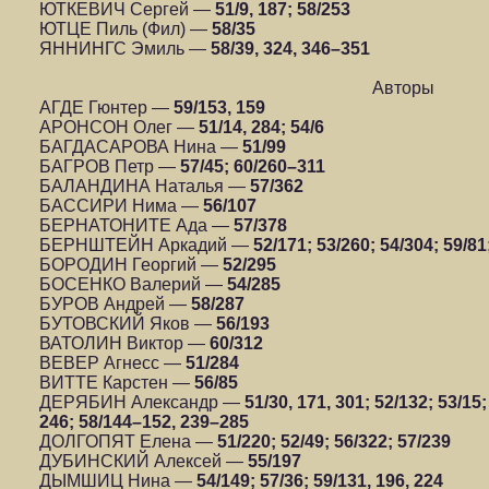
ЮТКЕВИЧ Сергей —
51/9, 187; 58/253
ЮТЦЕ Пиль (Фил) —
58/35
ЯННИНГС Эмиль —
58/39, 324, 346–351
Авторы
АГДЕ Гюнтер —
59/153, 159
АРОНСОН Олег —
51/14, 284; 54/6
БАГДАСАРОВА Нина —
51/99
БАГРОВ Петр —
57/45; 60/260–311
БАЛАНДИНА Наталья —
57/362
БАССИРИ Нима —
56/107
БЕРНАТОНИТЕ Ада —
57/378
БЕРНШТЕЙН Аркадий —
52/171;
53/260; 54/304; 59/8
БОРОДИН Георгий —
52/295
БОСЕНКО Валерий —
54/285
БУРОВ Андрей —
58/287
БУТОВСКИЙ Яков —
56/193
ВАТОЛИН Виктор —
60/312
ВЕВЕР Агнесс —
51/284
ВИТТЕ Карстен —
56/85
ДЕРЯБИН Александр —
51/30, 171, 301; 52/132; 53/15;
246; 58/144–152, 239–285
ДОЛГОПЯТ Елена —
51/220; 52/49; 56/322; 57/239
ДУБИНСКИЙ Алексей —
55/197
ДЫМШИЦ Нина —
54/149; 57/36; 59/131, 196, 224