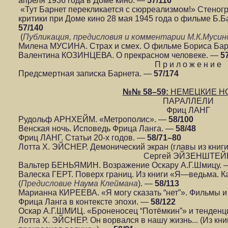
апреля 1936 года в Доме кино. —
57/116
«Тут Барнет перекликается с сюрреализмом!» Стеногр
критики при Доме кино 28 мая 1945 года о фильме Б.
57/140
(
Публикация, предисловия и комментарии М.К.Мусин
Милена МУСИНА. Страх и смех. О фильме Бориса Ба
Валентина КОЗИНЦЕВА. О прекрасном человеке. —
5
П р и л о ж е н и е
Предсмертная записка Барнета. —
57/174
№№ 58–59:
НЕМЕЦКИЕ Н
ПАРАЛЛЕЛИ
Фриц ЛАНГ
Рудольф АРНХЕЙМ. «Метрополис». —
58/100
Венская ночь. Исповедь Фрица Ланга. —
58/48
Фриц ЛАНГ. Статьи 20-х годов. —
58/71–80
Лотта Х. ЭЙСНЕР. Демонический экран (главы из книг
Сергей ЭЙЗЕНШТЕЙ
Вальтер БЕНЬЯМИН. Возражение Оскару А.Г.Шмицу.
Валеска ГЕРТ. Поверх границ. Из книги «Я—ведьма. К
(
Предисловие Наума Клеймана
). —
58/113
Марианна КИРЕЕВА. «Я могу сказать “нет”». Фильмы 
Фрица Ланга в контексте эпохи. —
58/122
Оскар А.Г.ШМИЦ. «Броненосец “Потёмкин”» и тенденц
Лотта Х. ЭЙСНЕР. Он ворвался в нашу жизнь... (Из кни