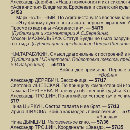
Александр Дерябин. «Наша психология и их психоло
«Афганистан» Владимира Ерофеева и советский куль
54/53
— Марк НАЛЕТНЫЙ. По Афганистану. Из воспоминан
— «Эту фильму нужно показывать первым экраном». А
Просмотр картины «Афганистан». —
54/75
(
Публикация и комментарии А.С.Дерябина
).
Мохсен МАХМАЛЬБАФ. Статуя Будды не была разрушен
от стыда. (
Публикация и предисловие Петра Шепоти
Н.М.ТАРАБУКИН. Смысл диагональных построений в 
(
Публикация Н.Г.Чертовой. Подготовка текста, пре
В.В.Забродина
) —
56/115
Война: две премьеры. Первые 
«Война»
Александр ДЕРЯБИН. Бессонница. —
57/17
Светлана ИШЕВСКАЯ. По принципу компьютерной иг
Тамара СЕРГЕЕВА. В плену у собственной судьбы. К 
Александр ТРОШИН. По-английски «стрелять» и «сним
57/7
Нина ЦЫРКУН. Сестра таланта и ее брат. —
57/13
Ирина ШИЛОВА. Война как модель приключения.—
57/
«Звезда»
Нина ДЫМШИЦ.
Человеческое
кино. —
57/36
Александр ТРОШИН. Координаты «Звезд». —
57/35