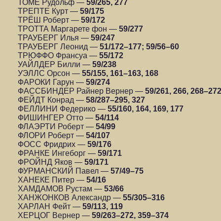
ТОМЕ Рудольф —
59/265, 277
ТРЕПТЕ Курт —
59/175
ТРЁШ Роберт —
59/172
ТРОТТА Маргарете фон —
59/277
ТРАУБЕРГ Илья —
59/247
ТРАУБЕРГ Леонид —
51/172–177; 59/56–60
ТРЮФФО Франсуа —
55/172
УАЙЛДЕР Билли —
59/238
УЭЛЛС Орсон —
55/155, 161–163, 168
ФАРОКИ Гарун —
59/274
ФАССБИНДЕР Райнер Вернер —
59/261, 266, 268–27
ФЕЙДТ Конрад —
58/287–295, 327
ФЕЛЛИНИ Федерико —
55/160, 164, 169, 177
ФИШИНГЕР Отто —
54/114
ФЛАЭРТИ Роберт —
54/99
ФЛОРИ Роберт —
54/107
ФОСС Фридрих —
59/176
ФРАНКЕ Ингеборг —
59/171
ФРОЙНД Яков —
59/171
ФУРМАНСКИЙ Павел —
57/49–75
ХАНЕКЕ Питер —
54/16
ХАМДАМОВ Рустам —
53/66
ХАНЖОНКОВ Александр —
55/305–316
ХАРЛАН Фейт —
59/113, 119
ХЕРЦОГ Вернер —
59/263–272, 359–374