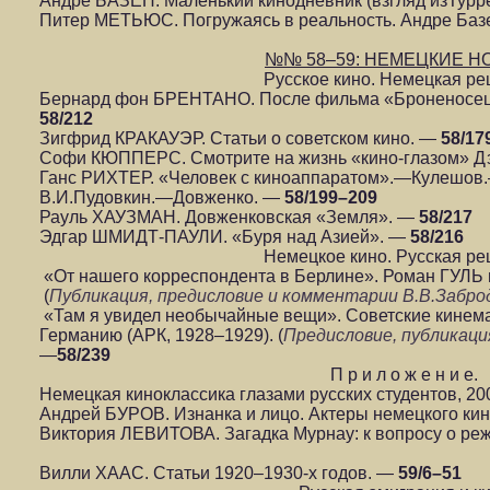
Андре БАЗЕН. Маленький кинодневник (взгляд изТурр
Питер МЕТЬЮС. Погружаясь в реальность. Андре Базе
№№ 58–59: НЕМЕЦКИЕ Н
Русское кино. Немецкая р
Бернард фон БРЕНТАНО. После фильма «Броненосец 
58/212
Зигфрид КРАКАУЭР. Статьи о советском кино. —
58/17
Софи КЮППЕРС. Смотрите на жизнь «кино-глазом» Д
Ганс РИХТЕР. «Человек с киноаппаратом».—Кулешов
В.И.Пудовкин.—Довженко. —
58/199–209
Рауль ХАУЗМАН. Довженковская «Земля». —
58/217
Эдгар ШМИДТ-ПАУЛИ. «Буря над Азией». —
58/216
Немецкое кино. Русская р
«От нашего корреспондента в Берлине». Роман ГУЛЬ 
(
Публикация, предисловие и комментарии В.В.Забро
«Там я увидел необычайные вещи». Советские кинема
Германию (АРК, 1928–1929). (
Предисловие, публикаци
—
58/239
П р и л о ж е н и е.
Немецкая киноклассика глазами русских студентов, 200
Андрей БУРОВ. Изнанка и лицо. Актеры немецкого кино
Виктория ЛЕВИТОВА. Загадка Мурнау: к вопросу о ре
Вилли ХААС. Статьи 1920–1930-х годов. —
59/6–51