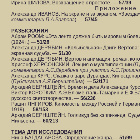
Ирина ШИЛОВА. Возвращение к простоте. —
57/39
П р и л о ж е н и е
Александр ИВАНОВ. На экране и за экраном. «Звезда».
комментарии П.А.Багрова
). —
57/45
РАЗЫСКАНИЯ
Абрам РООМ: «Эта лента должна быть мировым боеви
(1924 г.) —
51/26
Александр ДЕРЯБИН. «Колыбельная» Дзиги Вертов
экранная судьба. —
51/30
Александр ДЕРЯБИН. Вертов и анимация: роман, кото
Хрисанф ХЕРСОНСКИЙ. Лекция о мультипликации.(
Пу
комментарии А.С.Дерябина при участии А.С.Трошина
Александр КУРС. Сказка о царе Дурандае. Киносценар
(
Публикация А.Я.Бернштейна
). —
52/171
Аркадий БЕРНШТЕЙН. Время и дела Александра Кур
Виктор КОРОТКИЙ. А.Э.Блюменталь-Тамарин и Е.Ф.Ба
русского светотворчества. —
56/236
Рашит ЯНГИРОВ. Киномосты между Россией и Германи
1919). —
58/153
Аркадий БЕРНШТЕЙН. Голливуд без хэппи-энда. Судь
Нильсена. —
60/213
ТЕМА ДЛЯ ИССЛЕДОВАНИЯ
Нина БАГДАСАРОВА. Определение жанра.—
51/99