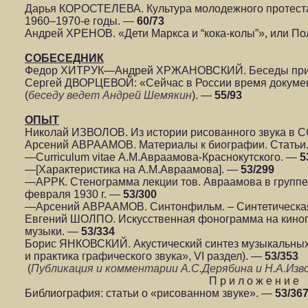
Дарья КОРОСТЕЛЕВА. Культура молодежного протеста
1960–1970-е годы. —
60/73
Андрей ХРЕНОВ. «Дети Маркса и “кока-колы”», или По
СОБЕСЕДНИК
Федор ХИТРУК—Андрей ХРЖАНОВСКИЙ. Беседы при
Сергей ДВОРЦЕВОЙ: «Сейчас в России время документ
(
беседу ведет Андрей Шемякин
). —
55/93
ОПЫТ
Николай ИЗВОЛОВ. Из истории рисованного звука в 
Арсений АВРААМОВ. Материалы к биографии. Статьи
—Curriculum vitae А.М.Авраамова-Краснокутского. —
5
—[Характеристика на А.М.Авраамова]. —
53/299
—АРРК. Стенограмма лекции тов. Авраамова в группе 
февраля 1930 г. —
53/300
—Арсений АВРААМОВ. Синтонфильм. – Синтетическа
Евгений ШОЛПО. Искусственная фонограмма на кинопл
музыки. —
53/334
Борис ЯНКОВСКИЙ. Акустический синтез музыкальных к
и практика графического звука», VI раздел). —
53/353
(
Публикация и комментарии А.С.Дерябина и Н.А.Изв
П р и л о ж е н и е
Библиография: статьи о «рисованном звуке». —
53/36