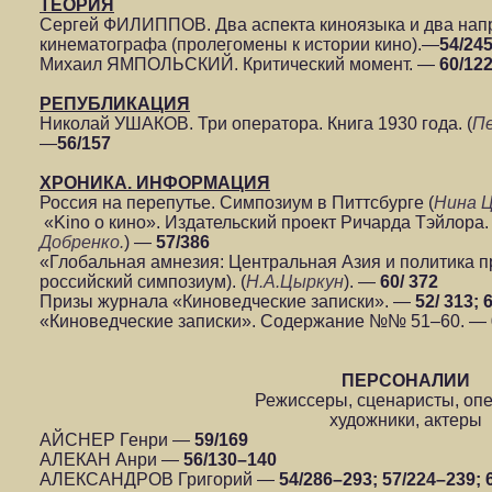
ТЕОРИЯ
Сергей ФИЛИППОВ. Два аспекта киноязыка и два нап
кинематографа (пролегомены к истории кино).—
54/245
Михаил ЯМПОЛЬСКИЙ. Критический момент. —
60/12
РЕПУБЛИКАЦИЯ
Николай УШАКОВ. Три оператора. Книга 1930 года. (
Пе
—
56/157
ХРОНИКА. ИНФОРМАЦИЯ
Россия на перепутье. Симпозиум в Питтсбурге (
Нина 
«Kino о кино». Издательский проект Ричарда Тэйлора. 
Добренко.
) —
57/386
«Глобальная амнезия: Центральная Азия и политика п
российский симпозиум). (
Н.А.Цыркун
). —
60/ 372
Призы журнала «Киноведческие записки». —
52/ 313; 
«Киноведческие записки». Содержание №№ 51–60. —
ПЕРСОНАЛИИ
Режиссеры, сценаристы, оп
художники, актеры
АЙСНЕР Генри —
59/169
АЛЕКАН Анри —
56/130–140
АЛЕКСАНДРОВ Григорий —
54/286–293; 57/224–239; 