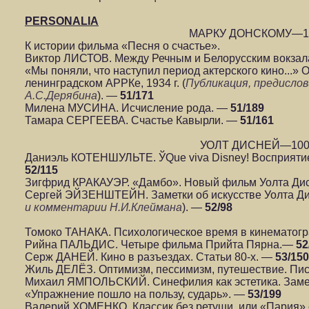
PERSONALIA
МАРКУ ДОНСКОМУ—1
К истории фильма «Песня о счастье».
Виктор ЛИСТОВ. Между Речным и Белорусским вокза
«Мы поняли, что наступил период актерского кино...»
ленинградском АРРКе, 1934 г. (
Публикация, предисло
А.С.Дерябина
). —
51/171
Милена МУСИНА. Исчисление рода. —
51/189
Тамара СЕРГЕЕВА. Счастье Кавырли. —
51/161
УОЛТ ДИСНЕЙ—10
Даниэль КОТЕНШУЛЬТЕ. ЎQue viva Disney! Восприят
52/115
Зигфрид КРАКАУЭР. «Дамбо». Новый фильм Уолта Ди
Сергей ЭЙЗЕНШТЕЙН. Заметки об искусстве Уолта Дис
и комментарии Н.И.Клеймана
). —
52/98
Томоко ТАНАКА. Психологическое время в кинемато
Рийна ПАЛЬДИС. Четыре фильма Прийта Пярна.—
52
Серж ДАНЕЙ. Кино в разъездах. Статьи 80-х. —
53/150
Жиль ДЕЛЁЗ. Оптимизм, пессимизм, путешествие. П
Михаил ЯМПОЛЬСКИЙ. Синефилия как эстетика. Замет
«Упражнение пошло на пользу, сударь». —
53/199
Валерий ХОМЕНКО. Классик без ретуши, или «Пария»