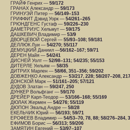
ГРАЙФ Генрих —
59/172
ГРАНАХ Александр —
59/173
ГРИНУЭЙ Питер —
56/149–153
ГРИФФИТ Дэвид Уорк —
54/261–265
ГРЮНДГЕНС Густаф —
59/226–230
ДАМЕТРИУС Хельмут —
59/175
ДАШКЕВИЧ Владимир —
53/9
ДВОРЦЕВОЙ Сергей —
55/93–108; 59/181
ДЕЛЛЮК Луи —
54/270; 55/117
ДЕМУЦКИЙ Даниил —
56/162–167; 59/71
ДЕРЕН Майя —
54/241
ДИСНЕЙ Уолт —
52/98–131; 54/235; 55/153
ДИТЕРЛЕ Уильям —
58/35
ДИТРИХ Марлен —
58/66, 351–356; 59/202
ДОВЖЕНКО Александр —
53/217, 228; 58/207–208, 21
ДОНСКОЙ Марк —
51/161–205; 57/121
ДУДОВ Златан —
59/247, 250
ДУНКЕР Вольфганг —
59/170
ДРЕЙЕР Карл-Теодор —
53/166–168; 55/169
ДЮЛАК Жермен —
54/276; 55/119
ДЮПОН Эвальд Андре —
58/28
ЕКЕЛЬЧИК Юрий —
56/193; 59/71
ЕРОФЕЕВ Владимир —
54/53–70, 78, 88; 58/276–284,
ЕФИМОВ Борис —
56/313; 59/206
ЗАМЯТИН Евгений —
53/97–107