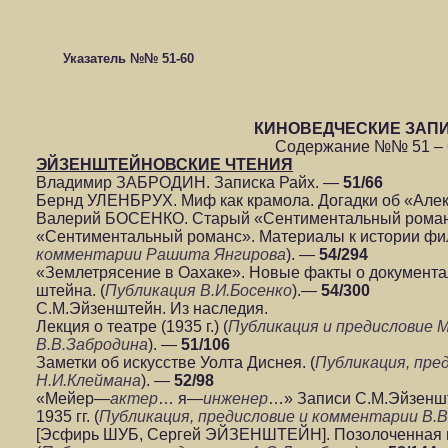
Указатель №№ 51-60
КИНОВЕДЧЕСКИЕ ЗАП
Содержание №№ 51 – 
ЭЙЗЕНШТЕЙНОВСКИЕ ЧТЕНИЯ
Владимир ЗАБРОДИН. Записка Райх. —
51/66
Бернд УЛЕНБРУХ. Миф как крамола. Догадки об «Але
Валерий БОСЕНКО. Старый «Сентиментальный рома
«Сентиментальный романс». Материалы к истории фил
комментарии Рашита Янгирова
). —
54/294
«Землетрясение в Оахаке». Новые факты о документ
штейна. (
Публикация В.И.Босенко
).—
54/300
С.М.Эйзенштейн. Из наследия.
Лекция о театре (1935 г.) (
Публикация и предисловие 
В.В.Забродина
). —
51/106
Заметки об искусстве Уолта Диснея. (
Публикация, пре
Н.И.Клеймана
). —
52/98
«Мейер—
актер
… я—
инженер
…» Записи С.М.Эйзеншт
1935 гг. (
Публикация, предисловие и комментарии В.
[Эсфирь ШУБ, Сергей ЭЙЗЕНШТЕЙН]. Позолоченная гни