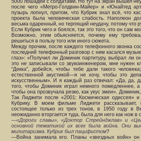
5000 лошадей с солдатами. Но тут на экран вышел не
после чего «Метро-Голдвин-Майер» и «Юнайтед ар
пузырь лопнул, притом, что Кубрик знал всё, что ка
проекта была человеческая слабость. Наполеон до
весьма одаренный, но терпящий неудачу, потому что 
Если Кубрик чего и боялся, так это того, что он сам
Возможно, этим объясняется, почему ему требова
решиться в пользу того или иного сюжета.
Между прочим, после каждого телефонного звонка сос
последний телефонный разговор с ним касался музы
глаз»: «Получил ли Доминик партитуру, выбрал ли он
это не записывали со звукоинженером, мне нужен кл
“Декка”, добейся, чтобы тебе дали такого человек
естественной акустикой—я не хочу, чтобы это дел
искусственным». И я каждый раз отвечал: «Да, да, д
того, чтобы Доминик играл немного помедленнее, а к
чтобы она прозвучала резко, как укус змеи». Доминик
Так Лиджети после «2001: Космическая одиссея» и
Кубрику. В моем фильме Лиджети рассказывает, 
состоящее только из трех тонов, в 1950 году в Ве
неожиданно вторгается туда, была для него как нож в 
—«Дороги славы», «Доктор Стрейнджлав» и «Це
основной тематикой их всех была война. Они 
милитаризма. Кубрик был пацифистом
?
—Война занимала его. Планы «звездных войн» он