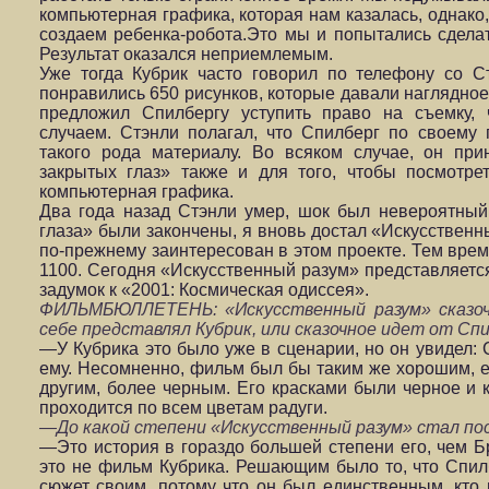
компьютерная графика, которая нам казалась, однако
создаем ребенка-робота.Это мы и попытались сделат
Результат оказался неприемлемым.
Уже тогда Кубрик часто говорил по телефону со 
понравились 650 рисунков, которые давали наглядное
предложил Спилбергу уступить право на съемку,
случаем. Стэнли полагал, что Спилберг по своему 
такого рода материалу. Во всяком случае, он пр
закрытых глаз» также и для того, чтобы посмотрет
компьютерная графика.
Два года назад Стэнли умер, шок был невероятный
глаза» были закончены, я вновь достал «Искусственн
по-прежнему заинтересован в этом проекте. Тем врем
1100. Сегодня «Искусственный разум» представляетс
задумок к «2001: Космическая одиссея».
ФИЛЬМБЮЛЛЕТЕНЬ: «Искусственный разум» сказоче
себе представлял Кубрик, или сказочное идет от Сп
—У Кубрика это было уже в сценарии, но он увидел: 
ему. Несомненно, фильм был бы таким же хорошим, ес
другим, более черным. Его красками были черное и к
проходится по всем цветам радуги.
—До какой степени «Искусственный разум» стал п
—Это история в гораздо большей степени его, чем Б
это не фильм Кубрика. Решающим было то, что Спилбе
сюжет своим, потому что он был единственным, кто 