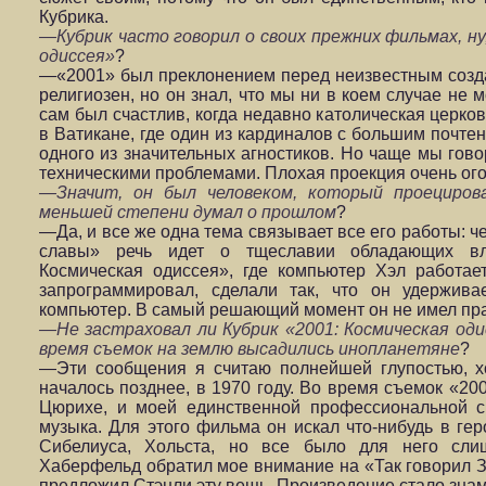
Кубрика.
—Кубрик часто говорил о своих прежних фильмах, ну,
одиссея»
?
—«2001» был преклонением перед неизвестным созда
религиозен, но он знал, что мы ни в коем случае не
сам был счастлив, когда недавно католическая церко
в Ватикане, где один из кардиналов с большим почте
одного из значительных агностиков. Но чаще мы гово
техническими проблемами. Плохая проекция очень ого
—Значит, он был человеком, который проециров
меньшей степени думал о прошлом
?
—Да, и все же одна тема связывает все его работы: ч
славы» речь идет о тщеславии обладающих вл
Космическая одиссея», где компьютер Хэл работает
запрограммировал, сделали так, что он удержив
компьютер. В самый решающий момент он не имел пр
—Не застраховал ли Кубрик «2001: Космическая оди
время съемок на землю высадились инопланетяне
?
—Эти сообщения я считаю полнейшей глупостью, х
началось позднее, в 1970 году. Во время съемок «20
Цюрихе, и моей единственной профессиональной с
музыка. Для этого фильма он искал что-нибудь в гер
Сибелиуса, Хольста, но все было для него сл
Хаберфельд обратил мое внимание на «Так говорил З
предложил Стэнли эту вещь. Произведение стало зна