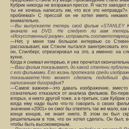
Кубрик никогда не возражал прессе. Я часто заводил 
ты не хочешь написать им, что все это неправда?»
проблема!» С прессой он не хотел иметь никаких
внимательно.
—Вы выпускаете теперь свой фильм «STANLEY 
вначале
на
DVD.
Не следует ли вам теперь
«Искусственный разум», исправить соответствующ
—Нет, у меня там большое интервью со Стивен
рассказывает, как Стэнли пытался заинтресовать его
он, Спилберг, отреагировал на это, а именно: на с
кухне.
Когда я снимал интервью, я уже прочитал окончательн
—Ваш фильм показывает, до какой степени публичн
с его фильмами. Его жизнь протекала среди изображе
показываете.Что может сделать подобный фи
написанная биография
?
—Самое важное—это давать изображение, вместо т
сознательно отказался от анализа фильмов. Во-первы
вторых, и никто другой тоже, а в-третьих, сам Кубрик с
когда ему надо было что-то говорить о своих филь
значении «2001» он смог бы ответить так же мало, как
конце концов, не знает никто. В этом он был ск
решительным в том, что он хотел сделать. Он был, в
чтобы быть высокомерным.