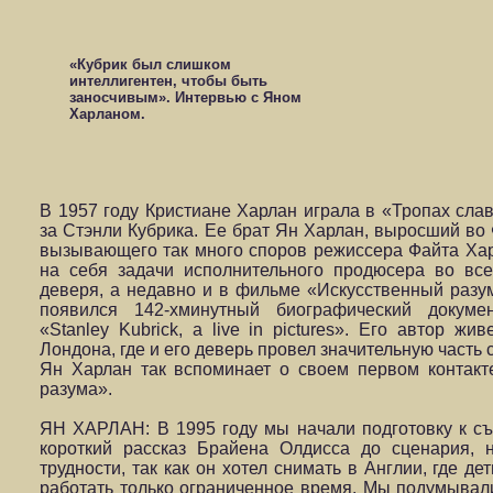
«Кубрик был слишком
интеллигентен, чтобы быть
заносчивым». Интервью с Яном
Харланом.
В 1957 году Кристиане Харлан играла в «Тропах сл
за Стэнли Кубрика. Ее брат Ян Харлан, выросший во 
вызывающего так много споров режиссера Файта Харл
на себя задачи исполнительного продюсера во вс
деверя, а недавно и в фильме «Искусственный разу
появился 142-хминутный биографический докум
«Stanley Kubrick, a live in pictures». Его автор жи
Лондона, где и его деверь провел значительную часть 
Ян Харлан так вспоминает о своем первом контакт
разума».
ЯН ХАРЛАН: В 1995 году мы начали подготовку к с
короткий рассказ Брайена Олдисса до сценария, 
трудности, так как он хотел снимать в Англии, где д
работать только ограниченное время. Мы подумывал