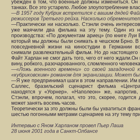
убежден в том, что военные должны измениться. Он
танках. Все это устарело. Любое злоупотребление вла
—В 1957 году Кубрик встретился с вашим дядей Фай
режиссеров Третьего рейха. Насколько обременител
—Практически ни насколько. Стэнли очень интересо
уже маячили два фильма на эту тему. Один из н
производства: «По документам ариец» (по книге Луи 
который мы должны были снимать в чешском Брно. В 
повседневной жизни на киностудии в Германии во
снимали развлекательный фильм. Но до настоящего 
Файт Харлан не смог дать того, чего от него ждали.О
вину, робкого, разочарованного, сломленного человек
—«Ложь военного времени» со своей загадочной 
«кубриковским» романом для экранизации. Может бы
—Я уже предпринимал шаги в этом направлении. Им 
Саллес, бразильский сценарист фильма «Центр
находятся у «Уорнер». «Наполеон» же, напротив,
Стэнли, впрочем, полагал, что это, скорее, годится
может занять восемь часов.
Теоретически за это должны были бы ухватиться фран
шестью погонными метрами сценариев на эту тему при
Интервью с Яном Харланом провел Пьер Лаша
28 июня 2001 года в Санкт-Олбансе