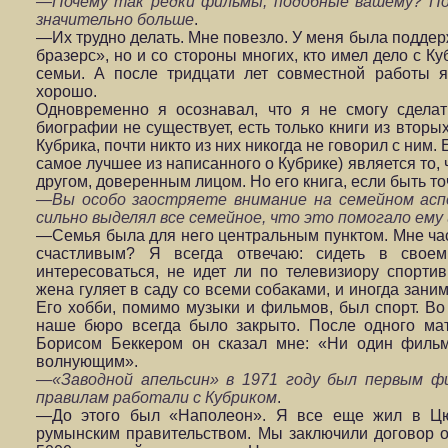
—Почему так редки фильмы, подобные вашему? По
значительно больше
.
—Их трудно делать. Мне повезло. У меня была поддер
бразерс», но и со стороны многих, кто имел дело с Ку
семьи. А после тридцати лет совместной работы я,
хорошо.
Одновременно я осознавал, что я не смогу сдела
биографии не существует, есть только книги из вторых
Кубрика, почти никто из них никогда не говорил с ним
самое лучшее из написанного о Кубрике) является то,
другом, доверенным лицом. Но его книга, если быть то
—Вы особо заостряете внимание на семейном асп
сильно выделял все семейное, что это помогало ем
—Семья была для него центральным пунктом. Мне част
счастливым? Я всегда отвечаю: сидеть в своем
интересоваться, не идет ли по телевизиору спортив
жена гуляет в саду со всеми собаками, и иногда зан
Его хобби, помимо музыки и фильмов, был спорт. В
наше бюро всегда было закрыто. После одного м
Борисом Беккером он сказал мне: «Ни один фильм
волнующим».
—«Заводной апельсин» в 1971 году был первым ф
правилам работали с Кубриком
.
—До этого был «Наполеон». Я все еще жил в Цю
румынским правительством. Мы заключили договор о