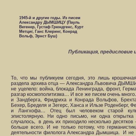
1945-й и другие годы. Из писем
Александру ДЫМШИЦУ (Пауль
Вегенер, Густаф Грюндгенс, Курт
Метциг, Ганс Клеринг, Конрад
Вольф, Эрнст Буш)
Публикация, предисловие
То, что мы публикуем сегодня, это лишь крошечная
раздела архива отца — Александра Львовича ДЫМШИЦ
не уцелело: война, блокада Ленинграда, фронт, Герм
разгар космополитизма… И все же писем очень много
и Зандберга, Фридриха и Конрада Вольфов, Брехт
Бехер, Бределя и Зегерс, Ханса и Ильзе Роденберг, Ф
и Лангхофа… Отец был человеком старой куль
эпистолярную. Ни одно письмо, ни одна открытка
случалось,
в день их приходило несколько десятков
больше всего. И не только потому, что германист
деятельности филолога Александра Дымшица.
И не 