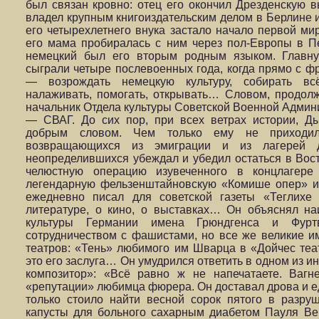
был связан кровно: отец его окончил Дрезденскую 
владел крупным книгоиздательским делом в Берлине и
его четырехлетнего внука застало начало первой мир
его мама пробиралась с ним через пол-Европы в Пе
немецкий был его вторым родным языком. Главну
сыграли четыре послевоенных года, когда прямо с ф
— возрождать немецкую культуру, собирать всё
налаживать, помогать, открывать… Словом, продолж
начальник Отдела культуры Советской Военной Админ
— СВАГ. До сих пор, при всех ветрах истории, 
добрым словом. Чем только ему не приходило
возвращающихся из эмиграции и из лагерей де
неопределившихся убеждал и убедил остаться в Вос
челюстную операцию изувеченного в концлагер
легендарную фельзенштайновскую «Комише опер» и
ежедневно писал для советской газеты «Теглихе
литературе, о кино, о выставках… Он объяснял на
культуры Германии имена Грюндгенса и Фурт
сотрудничеством с фашистами, но все же великие и
театров: «Тень» любимого им Шварца в «Дойчес теа
это его заслуга… Он умудрился ответить в одном из 
композитор»: «Всё равно ж не напечатаете. Ваг
«репутации» любимца фюрера. Он доставал дрова и ед
только стоило найти весной сорок пятого в разр
капусты для больного сахарным диабетом Пауля Вег