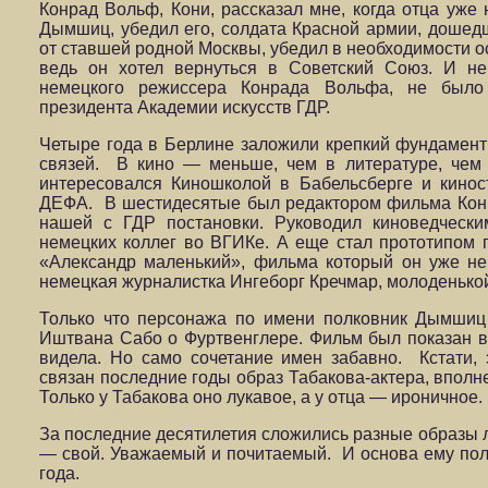
Конрад Вольф, Кони, рассказал мне, когда отца уже 
Дымшиц, убедил его, солдата Красной армии, дошедш
от ставшей родной Москвы, убедил в необходимости ос
ведь он хотел вернуться в Советский Союз. И не
немецкого режиссера Конрада Вольфа, не было
президента Академии искусств ГДР.
Четыре года в Берлине заложили крепкий фундамент 
связей.
В кино — меньше, чем в литературе, чем
интересовался Киношколой в Бабельсберге и кино
ДЕФА.
В шестидесятые был редактором фильма Кон
нашей с ГДР постановки. Руководил киноведческ
немецких коллег во ВГИКе. А еще стал прототипом
«Александр маленький», фильма который он уже не
немецкая журналистка Ингеборг Кречмар, молоденько
Только что персонажа по имени полковник Дымшиц
Иштвана Сабо о Фуртвенглере. Фильм был показан в
видела. Но само сочетание имен забавно.
Кстати, 
связан последние годы образ Табакова-актера, вполн
Только у Табакова оно лукавое, а у отца — ироничное.
За последние десятилетия сложились разные образы
— свой. Уважаемый и почитаемый.
И основа ему по
года.