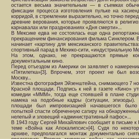
остается весьма значительным — в съемках обыч
фиксации процесса изготовления пульке на хасиен
корридой, в стремлении выразительно, но точно пере
древние верования, которые проявляются в религио
карнавалах или празднованиях «Дня смерти»...
В Мексике едва не состоялась еще одна репортажн
прекращением финансирования фильма Синклером. В
начинает «картину для мексиканского правительств
спортивный парад в Мехико-сити, «индустриальную Мек
На этом, однако, не прекращаются прямые ко
документальным кино.
Перед отъездом из Америки он заявляет о намерени
«Пятилетка»[3]. Впрочем, этот проект не был во
Москву...
Известна фотография Эйзенштейна, снимающего 7 но
Красной площади. Подпись к ней в газете «Кино» ут
комедии «МММ», тогда еще стоявшей в плане студи
намека на подобные кадры (ситуации, эпизоды).
площади был импровизацией начавшегося было 
попыткой спасти обреченную сатиру на обнаруженны
нелепый и зловещий «административный пафос»...
В 1943 году Сергей Михайлович сообщает в письме 
теме «Война как Апокалипсис»[4]. Судя по некот
архиве, предполагался монтаж документально сня