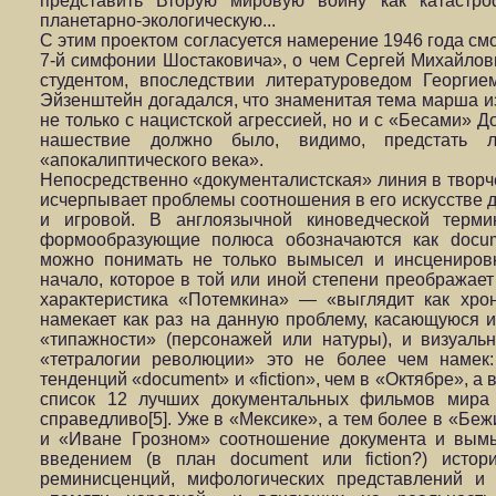
представить Вторую мировую войну как катастроф
планетарно-экологическую...
С этим проектом согласуется намерение 1946 года см
7-й симфонии Шостаковича», о чем Сергей Михайлов
студентом, впоследствии литературоведом Георги
Эйзенштейн догадался, что знаменитая тема марша и
не только с нацистской агрессией, но и с «Бесами» 
нашествие должно было, видимо, предстать л
«апокалиптического века».
Непосредственно «документалистская» линия в твор
исчерпывает проблемы соотношения в его искусстве 
и игровой. В англоязычной киноведческой терми
формообразующие полюса обозначаются как docume
можно понимать не только вымысел и инсценировк
начало, которое в той или иной степени преображае
характеристика «Потемкина» — «выглядит как хро
намекает как раз на данную проблему, касающуюся и
«типажности» (персонажей или натуры), и визуаль
«тетралогии революции» это не более чем намек
тенденций «document» и «fiction», чем в «Октябре», 
список 12 лучших документальных фильмов мира 
справедливо[5]. Уже в «Мексике», а тем более в «Бе
и «Иване Грозном» соотношение документа и вымы
введением (в план document или fiction?) истор
реминисценций, мифологических представлений и