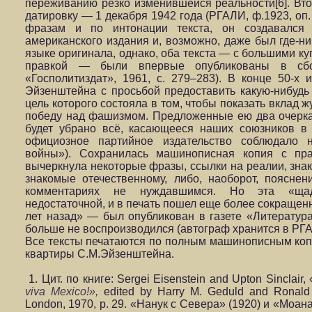
переживанию резко изменившейся реальности[6]. Вто
датировку — 1 декабря 1942 года (РГАЛИ, ф.1923, оп. 
фразам и по интонации текста, он создавался д
американского издания и, возможно, даже был где-ни
языке оригинала, однако, оба текста — с большими к
правкой — были впервые опубликованы в сбо
«Госполитиздат», 1961, с. 279–283). В конце 50-х 
Эйзенштейна с просьбой предоставить какую-нибудь
цель которого состояла в том, чтобы показать вклад 
победу над фашизмом. Предложенные ею два очерка 
будет убрано всё, касающееся наших союзников в 
официозное партийное издательство соблюдало 
войны»). Сохранилась машинописная копия с п
вычеркнула некоторые фразы, ссылки на реалии, зна
знакомые отечественному, либо, наоборот, поясне
комментариях не нуждавшимся. Но эта «щад
недостаточной, и в печать пошел еще более сокращенн
лет назад» — был опубликован в газете «Литература
больше не воспроизводился (автограф хранится в РГАЛИ,
Все тексты печатаются по полным машинописным коп
квартиры С.М.Эйзенштейна.
1. Цит. по книге: Sergei Eisenstein and Upton Sinclai
viva Mexico!»,
edited by Harry M. Geduld and Ronald
London, 1970, p. 29. «Нанук с Севера» (1920) и «Моа