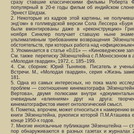
сразу ставшие классическими фильмы Роберта Ф
популярный в 20-е годы фильм об индийском слоне
Эрнест Шедзак.
2. Некоторые из кадров этой картины, не получивш
энд’ом» в голливудской версии Сола Лессера «Буря
были вмонтированы даже в «реконструкцию» Григ
ноября Синклер получает ставшую ныне знаме
ультимативным требованием возвращения Эйзеншт
обстоятельств, при которых работа над «официозным»
3. Упоминается в статье «0,01» — «Киноведческие запи
См. также переписку Эйзенштейна с Л.Моносзоном в а
«Молодая гвардия», 1972, с. 185–199.
4. См. сборник: Юрий Тынянов. Писатель и учены
Встречи. M., «Молодая гвардия», серия «Жизнь заме
181.
5. Одна из самых интересных, но пока мало исслед
проблем — соотношение кинематографа Эйзенштейн
Вертова», двумя полюсами внутри «документальн
очевидным «влияниям» друг на друга: творче
кинематографистов имеет онтологический смысл.
6. Пометка, впрочем, может относиться к намерению в
книги Эйзенштейна, рукописи которой П.М.Аташева 
конце 1950-х годов.
7. Многие иноязычные публикации Эйзенштейна — ста
пор обнаруживаются в разных газетах и журналах 2