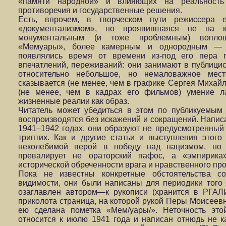
«памяти народной» и влияющих на реальность
противоречия и государственные решения.
Есть, впрочем, в творческом пути режиссера 
«документализмом», но проявившаяся не на к
монументальным (и тоже проблемным) вопло
«Мемуары», более камерным и однородным — о
появлялись время от времени из-под его пера п
впечатлений, переживаний: они занимают в публици
относительно небольшое, но немаловажное мест
сказывается (не менее, чем в графике Сергея Михайл
(не менее, чем в кадрах его фильмов) умение ла
жизненные реалии как образ.
Читатель может убедиться в этом по публикуемым
воспроизводятся без искажений и сокращений. Напи
1941–1942 годах, они образуют не предусмотренный
триптих. Как и другие статьи и выступления этого
неколебимой верой в победу над нацизмом, но
превалирует не ораторский пафос, а «эмпирика
исторической обреченности врага и нравственного про
Пока не известны конкретные обстоятельства со
видимости, они были написаны для периодики того
озаглавлен автором—к рукописи (хранится в РГАЛИ,
приколота страница, на которой рукой Перы Моисее
ею сделана пометка «Мем/уары/». Неточность эт
относится к июлю 1941 года и написан отнюдь не к