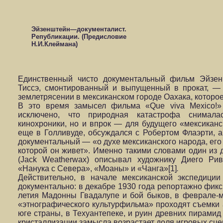
Эйзенштейн—документалист.
Републикации. (Предисловие
Н.И.Клеймана)
Единственный чисто документальный фильм Эйзен
Тиссэ, смонтированный и выпущенный в прокат, —
землетрясении в мексиканском городе Оахака, которое
В это время замысел фильма «Que viva Mexico!»
исключено, что природная катастрофа снимала
кинохроники, но и впрок — для будущего «мексиканс
еще в Голливуде, обсуждался с Робертом Флаэрти, 
документальный — «о духе мексиканского народа, его 
которой он живет». Именно такими словами один из 
(Jack Weatherwax) описывал художнику Диего Ри
«Нанука с Севера», «Моаны» и «Чанга»[1]
.
Действительно, в начале мексиканской экспедици
документально: в декабре 1930 года репортажно фикс
летия Мадонны Гвадалупе и бой быков, в феврале-
«этнографического культурфильма» проходят съемки 
юге страны, в Техуантепеке, и руин древних пирамид
кристаллизации замысла возрастает доля игровых сце