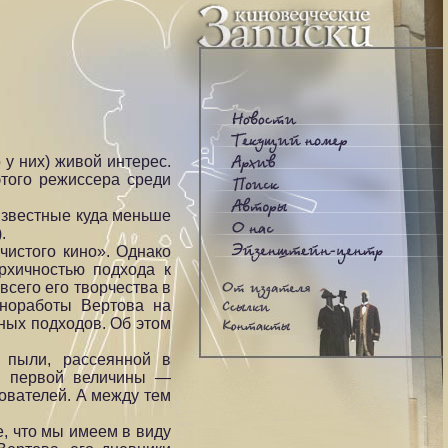
 у них) живой интерес.
этого режиссера среди
известные куда меньше
.
чистого кино». Однако
рхичностью подхода к
сего его творчества в
иноработы Вертова на
ных подходов. Об этом
 пыли, рассеянной в
ды первой величины —
ователей. А между тем
, что мы имеем в виду