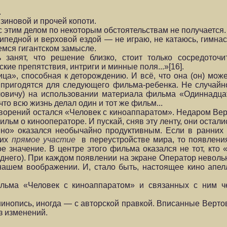
.
зиновой и прочей копоти.
 с этим делом по некоторым обстоятельствам не получается.
ипедной и верховой ездой — не играю, не катаюсь, гимнас
емся гигантском замысле.
 занят, что решение близко, стоит только сосредоточ
кие препятствия, интриги и минные поля...»[16].
а», способная к деторождению. И всё, что она (он) може
и пригодятся для следующего фильма-ребенка. Не случайн
ловичу) на использовании материала фильма «Одиннадца
что всю жизнь делал один и тот же фильм...
творений остался «Человек с киноаппаратом». Недаром Вер
льм о кинооператоре. И пускай, сняв эту ленту, они остал
ино» оказался необычайно продуктивным. Если в ранних
 их
прямое участие
в переустройстве мира, то появлени
 значение. В центре этого фильма оказался не тот, кто 
днего). При каждом появлении на экране Оператор невольн
нашем воображении. И, стало быть, настоящее кино апел
льма «Человек с киноаппаратом» и связанных с ним ч
инопись, иногда — с авторской правкой. Вписанные Верт
з изменений.