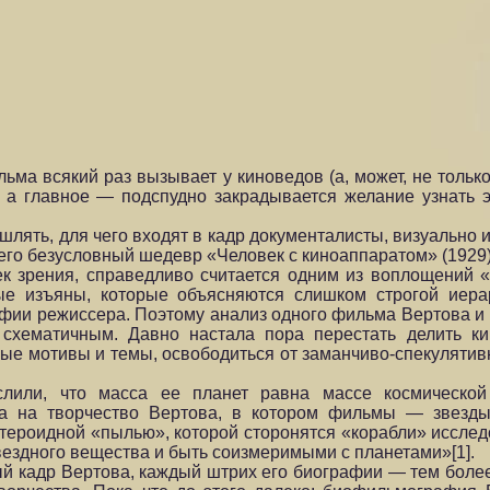
ма всякий раз вызывает у киноведов (а, может, не только
, а главное — подспудно закрадывается желание узнать 
лять, для чего входят в кадр документалисты, визуально 
 его безусловный шедевр «Человек с киноаппаратом» (1929)
к зрения, справедливо считается одним из воплощений «
ые изъяны, которые объясняются слишком строгой иера
фии режиссера. Поэтому анализ одного фильма Вертова и в
 схематичным. Давно настала пора перестать делить к
ые мотивы и темы, освободиться от заманчиво-спекулятив
слили, что масса ее планет равна массе космической
ожа на творчество Вертова, в котором фильмы — звез
стероидной «пылью», которой сторонятся «корабли» исслед
звездного вещества и быть соизмеримыми с планетами»[1].
ый кадр Вертова, каждый штрих его биографии — тем более