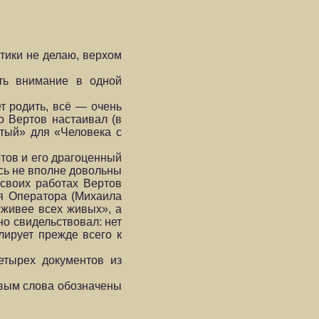
тики не делаю, верхом
ить внимание в одной
т родить, всё — очень
о Вертов настаивал (в
тый» для «Человека с
тов и его драгоценный
ись не вполне довольны
 своих работах Вертов
я Оператора (Михаила
«живее всех живых», а
о свидельствовал: нет
лирует прежде всего к
етырех документов из
овым слова обозначены