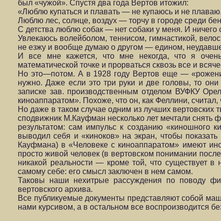
был «чужой». Спустя два года Вертов итожил:
«Люблю купаться и плавать — не купаюсь и не плаваю
Люблю лес, солнце, воздух — торчу в городе среди бен
С детства люблю собак — нет собаки у меня. И ничего
Увлекаюсь волейболом, теннисом, гимнастикой, велос
не езжу и вообще думаю о другом — едином, неудавш
И все мне кажется, что мне некогда, что я очень
математической точке и прорваться сквозь все и всячес
Но это—потом. А в 1928 году Вертов еще — «рожениц
нужно. Даже если это три руки и две головы, то он
записке зав. производственным отделом ВУФКУ Оре
киноаппаратом». Похоже, что он, как Феллини, считал, 
Но даже в таком случае одним из лучших вертовских 
сподвижник М.Кауфман несколько лет мечтали снять фи
результатом: сам импульс к созданию «киношного к
выводил себя и «киноков» на экран, чтобы показать
Кауфмана) в «Человеке с киноаппаратом» имеют иное
просто живой человек (в вертовском понимании после
никакой реальности — кроме той, что существует в 
самому себе: его смысл заключен в нем самом.
Таковы наши нехитрые рассуждения по поводу фи
вертовского архива.
Все публикуемые документы представляют собой маш
нами курсивом, а в остальном все воспроизводится бе