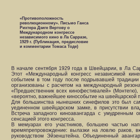
«Противоположность
революционному». Письмо Ганса
Рихтера Дзиге Вертову о
Международном конгрессе
независимого кино в Ла Сарразе,
1929 г. (Публикация, предисловие
и комментарии Томаса Тоде)
В начале сентября 1929 года в Швейцарии, в Ла Са
Этот «Международный конгресс независимой кин
событием в том году после подрывавшей традиции 
организованы с расчетом на международный резона
«Предшественник всех кинофестивалей» (Монтегю), 
«вероятно, важнейшее кинособытие на швейцарской п
Для большинства нынешних синефилов это был самм
уединенном швейцарском замке, в присутствии вла
Встреча западного киноавангарда с умудренным 
сенсацией этого конгресса.
В мемуарах его участников, большею частью на
времяпрепровождение: вылазки на ловлю раков, в
руководством Эйзенштейна. Объединенный авангар