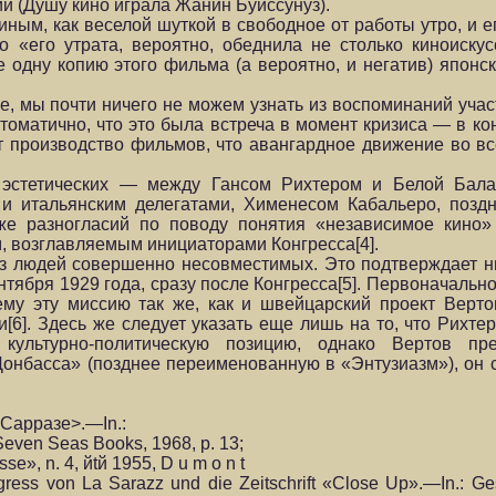
и (Душу кино играла Жанин Буиссунуз).
ым, как веселой шуткой в свободное от работы утро, и ег
о «его утрата, вероятно, обеднила не столько киноискус
е одну копию этого фильма (а вероятно, и негатив) японс
е, мы почти ничего не можем узнать из воспоминаний учас
оматично, что это была встреча в момент кризиса — в кон
ит производство фильмов, что авангардное движение во в
 эстетических — между Гансом Рихтером и Белой Бала
и итальянским делегатами, Хименесом Кабальеро, позд
же разногласий по поводу понятия «независимое кино»
, возглавляемым инициаторами Конгресса[4].
из людей совершенно несовместимых. Это подтверждает н
нтября 1929 года, сразу после Конгресса[5]. Первоначально
му эту миссию так же, как и швейцарский проект Верто
[6]. Здесь же следует указать еще лишь на то, что Рихте
культурно-политическую позицию, однако Вертов пре
Донбасса» (позднее переименованную в «Энтузиазм»), он
Ла Сарразе>.—In.:
: Seven Seas Books, 1968, p. 13;
se», n. 4, йtй 1955, D u m o n t
ress von La Sarazz und die Zeitschrift «Close Up».—In.: G