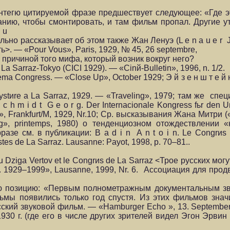
онтегю цитируемой фразе предшествует следующее: «Где э
анию, чтобы смонтировать, и там фильм пропал. Другие ут
g u
тельно рассказывает об этом также Жан Ленуэ (L e n a u e r J 
ь>. — «Pour Vous», Paris, 1929, № 45, 26 septembre,
 причиной того мифа, который возник вокруг него?
 La Sarraz-Tokyo (CICI 1929). — «Cinй-Bulletin», 1996, n. 1/2.
inema Congress. — «Close Up», October 1929; Э й з е н ш т е й
 et Mystиre а La Sarraz, 1929. — «Traveling», 1979; там же с
h m i d t G e o r g. Der Internacionale Kongress fьr den 
t», Frankfurt/M, 1929, Nr.10; Ср. высказывания Жана Митри 
ling», printemps, 1980) о тенденциозном отождествлении 
е см. в публикации: B a d i n A n t o i n. Le Congrиs i
stes de La Sarraz. Lausanne: Payot, 1998, p. 70–81..
 ou Dziga Vertov et le Congrиs de La Sarraz <Трое русских мо
I. 1929–1999», Lausanne, 1999, Nr. 6. Ассоциация для пр
кую позицию: «Первым полнометражным документальным 
мы появились только год спустя. Из этих фильмов знач
Русский звуковой фильм. — «Hamburger Echo », 13. Septembe
0 г. (где его в числе других зрителей видел Эгон Эрвин 