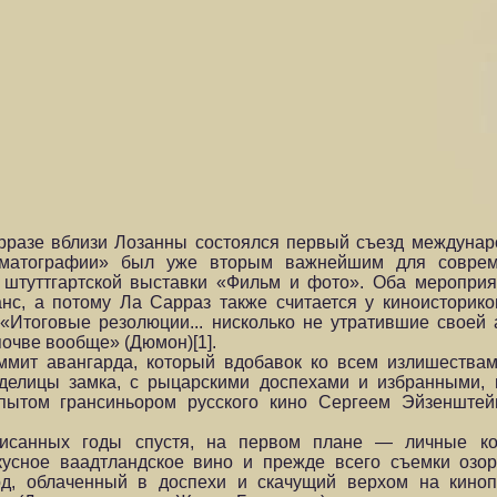
рразе вблизи Лозанны состоялся первый съезд междунар
ематографии» был уже вторым важнейшим для совреме
штуттгартской выставки «Фильм и фото». Оба мероприя
нс, а потому Ла Сарраз также считается у киноисторико
«Итоговые резолюции... нисколько не утратившие своей 
очве вообще» (Дюмон)[1].
ит авангарда, который вдобавок ко всем излишествам 
делицы замка, с рыцарскими доспехами и избранными, 
опытом грансиньором русского кино Сергеем Эйзенште
писанных годы спустя, на первом плане — личные ко
кусное ваадтландское вино и прежде всего съемки озо
д, облаченный в доспехи и скачущий верхом на киноп