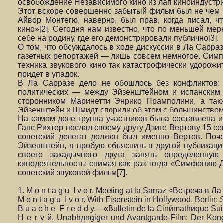
освобождение Независимого кино из лап киноиндустри
Этот вскоре совершенно забытый фильм был не чем ин
Айвор Монтегю, наверно, был прав, когда писал, чт
кино»[2]. Сегодня нам известно, что по меньшей мер
себе на родину, где его демонстрировали публично[3].
О том, что обсуждалось в ходе дискуссии в Ла Сарраз
газетных репортажей — лишь совсем немногое. Симпт
техника звукового кино так катастрофически удорож
придет в упадок.
В Ла Сарразе дело не обошлось без конфликтов:
политических — между Эйзенштейном и испанским 
сторонником Маринетти Энрико Прамполини, а так
Эйзенштейн и Шмидт спорили об этом с большинством
На самом деле группа участников была составлена 
Ганс Рихтер послал своему другу Дзиге Вертову 15 се
советский делегат должен был именно Вертов. Поче
Эйзенштейн, я пробую объяснить в другой публикации
своего закадычного друга занять определенную 
кинодеятельность: снимая как раз тогда «Симфонию 
советский звуковой фильм[7].
1. M o n t a g u I v o r. Meeting at la Sarraz <Встреча в 
M o n t a g u I v o r. With Eisenstein in Hollywood. Berlin
B u a c h e F r e d d y.—«Bulletin de la Cinйmathиque Suis
H e r v й. Unabhдngiger und Avantgarde-Film: Der Kong