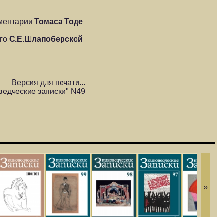
мментарии
Томаса Тоде
ого
С.Е.Шлапоберской
Версия для печати...
ведческие записки" N49
»