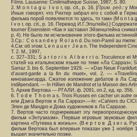
Films. Lausanne: Cinйmathиque Suisse, 1987, S. 80.
2. M o n t a g u I v o r, op. cit., p. 16. [
Прим. ред.
: у М
Иные говорят, что Рихтер забрал его с собой в Герм
фильма порой появляются то здесь, то там» (M o n t a 
I v o r, op. cit., p. 16. Перевод И.Г.Эпштейн).] Содержа
tourner Eisenstein <Как я заставил Эйзенштейна снимат
p. 4). Не было ли исчезновение этого фильма истинной
3.Ср.: C o s a n d e y R o l a n d. Du non-Pareil au mкme:
4.См: об этом: L e n a u e r J e a n. The Independent C
Т. 2. М., 1997,
с. 327–331; S a r t o r i s A l b e r r t o. Truculence
статей на итальянском языке по теме «Ла Сарраз»; S c 
Sarraz 3. bis 6. September 1929. — «Das Neue Frankfur
d’avant-garde а la fin du muet», vol. 2. — «Travel
киноавангарда. Сжатое изложение дебатов в Ла Сарраз
indйpendant. — In Hйlиn de Mandrot et la Maison des Arti
5. Архив Вертова — РГАЛИ, ф. 2091, оп.2, ед. хр. 356.
6. T o d e T h o m a s. Trois Russes en cacher un autre
или Дзига Вертов и Ла Сарраз>.—In: «Cahiers du CIC
Элен де Мандро и Дома художников в Ла Сарразе.
7. Вертов часто подчеркивает эту первопроходчес
фильм «Энтузиазм». Первые игровые звуковые филь
картина «Путевка в жизнь»». (В е р т о в Д з и г а. 
фильм Вертова был впервые показан уже 1 ноября 193
вышел значительно позже.