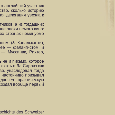
о английский участник
ство, сколько историю
кая делегация увезла к
тников, а из тогдашних
це эпохи немого кино:
сех странах неминуемо
шом (& Кавальканти),
нее — фалангистом, и
 — Муссинак, Рихтер,
ыне и письмо, которое
 ехать в Ла Сарраз как
ва, унаследовал тогда
р настойчиво призывал
дпочел практическую
 создал вообще первый
eschichte des Schweizer