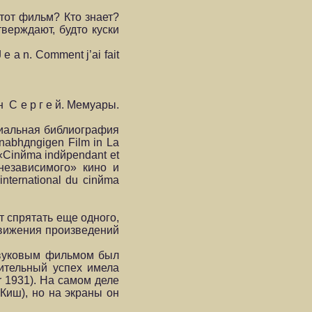
тот фильм? Кто знает?
верждают, будто куски
e a n. Comment j’ai fait
 н С е р г е й. Мемуары.
пециальная библиография
Unabhдngigen Film in La
(«Cinйma indйpendant et
«независимого» кино и
nternational du cinйma
гут спрятать еще одного,
одвижения произведений
звуковым фильмом был
ительный успех имела
r 1931). На самом деле
Киш), но на экраны он