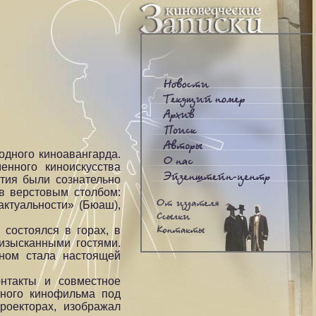
одного киноавангарда.
нного киноискусства
тия были сознательно
в верстовым столбом:
актуальности» (Бюаш),
состоялся в горах, в
изысканными гостями.
йном стала настоящей
нтакты и совместное
рного кинофильма под
роекторах, изображал