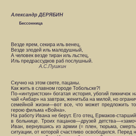
Александр ДЕРЯБИН
Бессонница
Везде ярем, секира иль венец,
Везде злодей иль малодушный,
А человек везде тиран иль льстец,
Иль предрассудков раб послушный.
А.С.Пушкин
Скучно на этом свете, пацаны.
Как жить в славном городе Тобольске?!
По-«интуристски» богатая история, убогий пикничок 
чай «Акбар» на завтрак, женитьба на милой, но огран
семейной жизни—вот все, что может предложить то
герою фильма «Война».
На работу Ивана не берут. Его отец, Ермаков-старший
в больнице. Троих пацанов—друзей детства—«замоч
Иван, вернувшись из армии (= плен, тюрьма, смерть)
ситуации, от которой счастливо освободился. Перед 