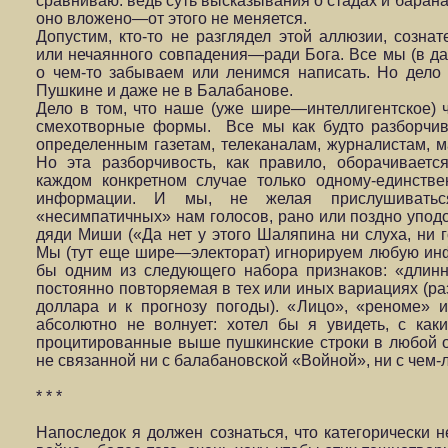
сравниваю: ведь суть высказывания о стадах и барана
оно вложено—от этого не меняется.
Допустим, кто-то не разглядел этой аллюзии, созна
или нечаянного совпадения—ради Бога. Все мы (в д
о чем-то забываем или ленимся написать. Но дело т
Пушкине и даже не в Балабанове.
Дело в том, что наше (уже шире—интеллигентское) 
смехотворные формы. Все мы как будто разборчив
определенным газетам, телеканалам, журналистам, ма
Но эта разборчивость, как правило, оборачиваетс
каждом конкретном случае только одному-единстве
информации. И мы, не желая прислушивать
«несимпатичных» нам голосов, рано или поздно упод
дяди Миши («Да нет у этого Шаляпина ни слуха, ни
Мы (тут еще шире—электорат) игнорируем любую инф
бы одним из следующего набора признаков: «длинна
постоянно повторяемая в тех или иных вариациях (раз
доллара и к прогнозу погоды). «Лицо», «реноме» 
абсолютно не волнует: хотел бы я увидеть, с ка
процитированные выше пушкинские строки в любой о
не связанной ни с балабановской «Войной», ни с чем-
* * *
Напоследок я должен сознаться, что категорически