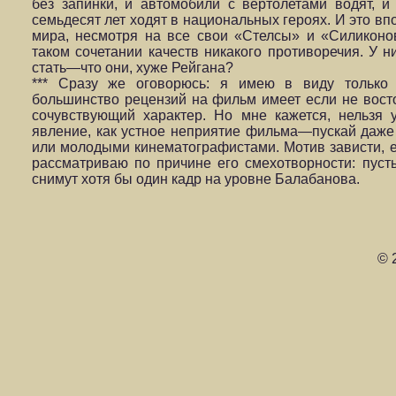
без запинки, и автомобили с вертолетами водят, и
семьдесят лет ходят в национальных героях. И это в
мира, несмотря на все свои «Стелсы» и «Силиконо
таком сочетании качеств никакого противоречия. У н
стать—что они, хуже Рейгана?
*** Сразу же оговорюсь: я имею в виду тольк
большинство рецензий на фильм имеет если не вост
сочувствующий характер. Но мне кажется, нельзя у
явление, как устное неприятие фильма—пускай даже
или молодыми кинематографистами. Мотив зависти, е
рассматриваю по причине его смехотворности: пуст
снимут хотя бы один кадр на уровне Балабанова.
© 