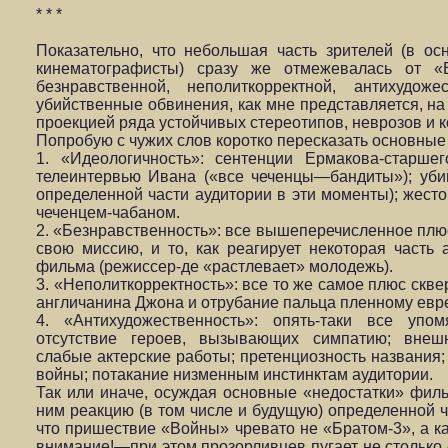
* * *
Показательно, что небольшая часть зрителей (в о
кинематографисты) сразу же отмежевалась от «В
безнравственной, неполиткорректной, антихудоже
убийственные обвинения, как мне представляется, на
проекцией ряда устойчивых стереотипов, неврозов и 
Попробую с чужих слов коротко пересказать основные
1. «Идеологичность»: сентенции Ермакова-старше
телеинтервью Ивана («все чеченцы—бандиты»); уби
определенной части аудитории в эти моменты); жес
чеченцем-чабаном.
2. «Безнравственность»: все вышеперечисленное плюс
свою миссию, и то, как реагирует некоторая часть
фильма (режиссер-де «растлевает» молодежь).
3. «Неполиткорректность»: все то же самое плюс скве
англичанина Джона и отрубание пальца пленному евр
4. «Антихудожественность»: опять-таки все упом
отсутствие героев, вызывающих симпатию; внешн
слабые актерские работы; претенциозность названия;
войны; потакание низменным инстинктам аудитории.
Так или иначе, осуждая основные «недостатки» филь
ним реакцию (в том числе и будущую) определенной ч
что пришествие «Войны» чревато не «Братом-3», а 
внимание!—при этом прозорливцев пугает не столько