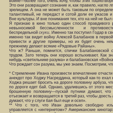
войне—более того, очень хочу, чтобы этих тошнотвор
Это они развращают сознание и, как правило, нагло л
зрелищем. А она не может быть таковым по определ
талантливый, не передаст и сотой доли ее ужасов и
Вне культуры. И вне понимания тех, кто на ней не был 
Я признаю в кино только один способ правдивого 
невыносимой бессмысленности и противоесте
беспредельной
скуки
. Именно так поступил Годар в с
именно так видит войну Алексей Балабанов в перво
привести и другие примеры, но их будет очень нем
прежнему делают всякие «Рядовые Райаны».
Что ж? Раньше, помнится, спички Балабановской 
трудом. Зато теперь они хорошо вспыхивают. Как зна
нибудь «светильнике разума» и балабановская «Войн
Что рождает сон разума, мы уже знаем. Посмотрим, чт
* Стремление Ивана произвести впечатление отчасти
анекдот про Ходжу Насреддина, который как-то ехал 
Ходжа решает бросить на дороге половину арбуза, чт
по дороге едет бай. Однако, удалившись от этого мес
брошенную половину—пускай путники думают, что
отъезжает и возвращается в третий раз, чтобы доесть 
думают, что у слуги бая был еще и осел».
** Что с того, что Иван довольно свободно изъ
управляется с «интернетом»? Американские кинотар