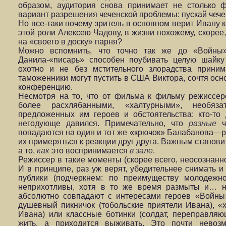
образом, аудитория снова принимает не столько 
вариант разрешения чеченской проблемы: пускай чече
Но все-таки почему зритель в основном верит Ивану 
этой роли Алексею Чадову, в жизни похожему, скорее
на «своего в доску» парня?
Можно вспомнить, что точно так же до «Войны»
Данила-«писарь» способен поубивать целую шайку
охотно и не без мстительного злорадства приним
таможенники могут пустить в США Виктора, сочтя ос
конференцию.
Несмотря на то, что от фильма к фильму режиссер
более расхлябанными, «халтурными», необяза
предложенных им героев и обстоятельства: кто-то 
негодующе давился. Примечательно, что
разные
ча
попадаются на один и тот же «крючок» Балабанова—ре
их примеряться к реакции друг друга. Важным станови
а то,
как
это воспринимается
в зале
.
Режиссер в такие моменты (скорее всего, неосознанн
И в принципе, раз уж верят, убедительнее снимать и
публики (подчеркнем: по преимуществу молодежн
неприхотливы, хотя в то же время размыты и… н
абсолютно совпадают с интересами героев «Войны
душевный пикничок (тобольские приятели Ивана), «
Ивана) или классные ботинки (солдат, переправляю
жить, а приходится выживать. Это почти невозм