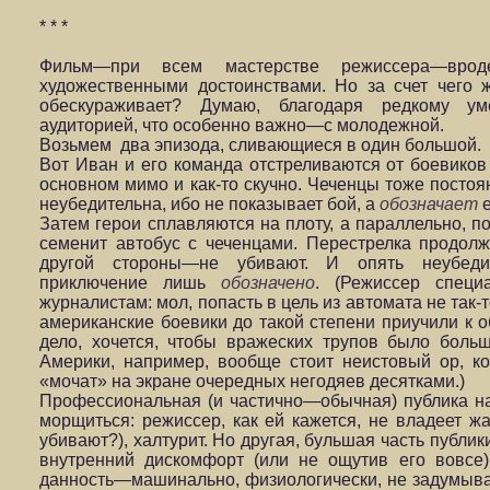
* * *
Фильм—при всем мастерстве режиссера—вр
художественными достоинствами. Но за счет чего ж
обескураживает? Думаю, благодаря редкому у
аудиторией, что особенно важно—с молодежной.
Возьмем два эпизода, сливающиеся в один большой.
Вот Иван и его команда отстреливаются от боевиков
основном мимо и как-то скучно. Чеченцы тоже постоя
неубедительна, ибо не показывает бой, а
обозначает
е
Затем герои сплавляются на плоту, а параллельно, п
семенит автобус с чеченцами. Перестрелка продолж
другой стороны—не убивают. И опять неубедит
приключение лишь
обозначено
. (Режиссер спец
журналистам: мол, попасть в цель из автомата не так-т
американские боевики до такой степени приучили к о
дело, хочется, чтобы вражеских трупов было больш
Америки, например, вообще стоит неистовый ор, к
«мочат» на экране очередных негодяев десятками.)
Профессиональная (и частично—обычная) публика на 
морщиться: режиссер, как ей кажется, не владеет ж
убивают?), халтурит. Но другая, бульшая часть публи
внутренний дискомфорт (или не ощутив его вовсе)
данность—машинально, физиологически, не задумывая