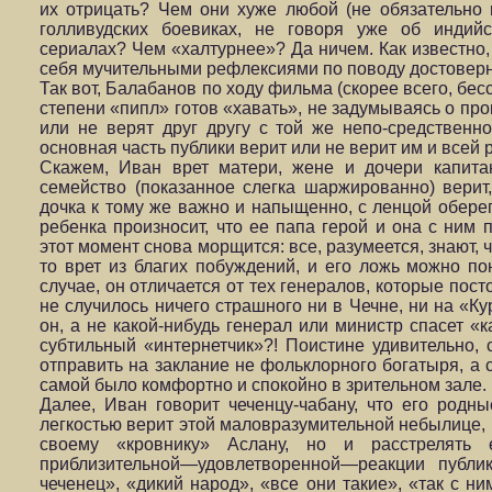
их отрицать? Чем они хуже любой (не обязательно
голливудских боевиках, не говоря уже об индий
сериалах? Чем «халтурнее»? Да ничем. Как известно,
себя мучительными рефлексиями по поводу достоверн
Так вот, Балабанов по ходу фильма (скорее всего, бес
степени «пипл» готов «хавать», не задумываясь о пр
или не верят друг другу с той же непо-средственн
основная часть публики верит или не верит им и всей
Скажем, Иван врет матери, жене и дочери капита
семейство (показанное слегка шаржированно) верит
дочка к тому же важно и напыщенно, с ленцой оберег
ребенка произносит, что ее папа герой и она с ним п
этот момент снова морщится: все, разумеется, знают, 
то врет из благих побуждений, и его ложь можно пон
случае, он отличается от тех генералов, которые пост
не случилось ничего страшного ни в Чечне, ни на «Ку
он, а не какой-нибудь генерал или министр спасет «к
субтильный «интернетчик»?! Поистине удивительно, с
отправить на заклание не фольклорного богатыря, а
самой было комфортно и спокойно в зрительном зале.
Далее, Иван говорит чеченцу-чабану, что его родн
легкостью верит этой маловразумительной небылице, 
своему «кровнику» Аслану, но и расстрелять
приблизительной—удовлетворенной—реакции публик
чеченец», «дикий народ», «все они такие», «так с ни