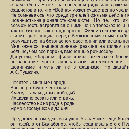
в зале
(быть может, на соседнем ряду или даже ме
фашистов и то, что «Война» может существенно увелич
Не сомневаюсь, что среди зрителей фильма действите
шовинисты-националисты-фашисты. Но те, кто их
возможность встретиться с ними не на телеэкране и н
так же близко, как в подворотне. Фильм отчетливо
пр
ставит цвет нации перед бескомпромиссным выбо
возмущаться на безопасном расстоянии или искать некий
Мне кажется, вышеописанная реакция на фильм до
больше, чем все пороки, вмененные режиссеру.
Допустим, «баранья философия» чеченского боев
негодование части либеральной интеллигенции, 
шовинизме и чуть ли не в фашизме. Но давайт
А.С.Пушкина:
Паситесь, мирные народы!
Вас не разбудит чести клич.
К чему стадам дары свободы?
Их должно резать или стричь.
Наследство их из рода в роды
Ярмо с гремушками да бич.
Предвижу незамедлительную и, быть может, еще более
он такой, этот Балабанов, чтобы сравнивать его с П