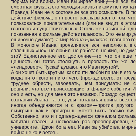
тюрьма или война. Иван выбирает войну—не все ли 
смертная скука, а его молодая жизнь никому не нужна 
Правда, Иван не в состоянии все это осмыслить. В
действие фильма, он просто рассказывает о том, что
пользоваться прилагательными (или не видит в этом
глаголов и существительных. Столь же назывной, од
показанная в фильме действительность. Это не мир
р
ошибочно думают), а мир
Ивана Ермакова
, главного 
В монологе Ивана проявляется вся неполнота его
сплошных «не»: не любил, не работал, не жил, не дума
это? Единственное его достояние—то, что он еще 
ценность он готов столкнуть в пропасть так же ле
«лендровер». Пускай думают, что Иван крутой*.
А он хочет быть крутым, как почти любой пацан в его 
когда ни от кого и ни от чего (прежде всего, от госу
труднее обрести, завоевать, чем придумать: не 
решили, что все происходящие в фильме события Ив
оно и есть, но для меня это неважно. Гораздо сущест
сознании Ивана—а это, увы, тотальная война всех со
иногда объединяются и с врагом—против другого 
выигрыш, как и проигрыш, может быть только лич
Собственно, это и подтверждается финалом фильма.
капитан спасен и несколько раз прооперирован, ч
университет, Джон богатеет, Иван за убийства мирн
война не кончается…