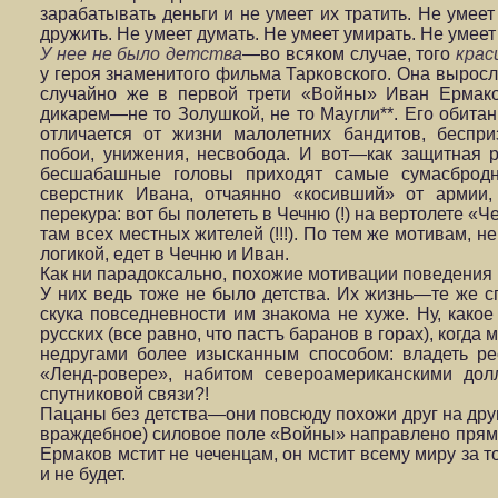
зарабатывать деньги и не умеет их тратить. Не умеет
дружить. Не умеет думать. Не умеет умирать. Не умее
У нее не было детства
—во всяком случае, того
крас
у героя знаменитого фильма Тарковского. Она выросл
случайно же в первой трети «Войны» Иван Ермако
дикарем—не то Золушкой, не то Маугли**. Его обитан
отличается от жизни малолетних бандитов, беспри
побои, унижения, несвобода. И вот—как защитная
бесшабашные головы приходят самые сумасбродн
сверстник Ивана, отчаянно «косивший» от армии,
перекура: вот бы полететь в Чечню (!) на вертолете «Че
там всех местных жителей (!!!). По тем же мотивам, 
логикой, едет в Чечню и Иван.
Как ни парадоксально, похожие мотивации поведения м
У них ведь тоже не было детства. Их жизнь—те же 
скука повседневности им знакома не хуже. Ну, како
русских (все равно, что пастъ баранов в горах), когд
недругами более изысканным способом: владеть ре
«Ленд-ровере», набитом североамериканскими дол
спутниковой связи?!
Пацаны без детства—они повсюду похожи друг на друг
враждебное) силовое поле «Войны» направлено прямо
Ермаков мстит не чеченцам, он мстит всему миру за то
и не будет.