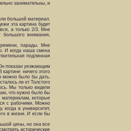
тельно занимательны, и
или большой материал.
дежи эта картина будет
ся, а только 2/3. Мне
т большого внимания,
времени, парады. Мне
ло. И когда наша смена
йствительная подлинная
. Он показан уезжающим
В картине ничего этого
о можно было бы дать.
сталось ли от Толстого
ось. Мы только видели
маю, что нужно было бы
м материалам, которые
тся с рабочими. Можно
 когда в университет,
его в жизни. И если бы
ольшой цены, но она все
смотреть исторические