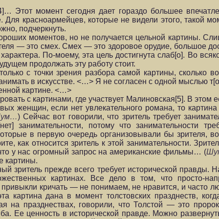
]… Этот момент сегодня дает гораздо большее впечатле
. Для красноармейцев, которые не видели этого, такой мо
жно, подчеркнуть.
хороших моментов, но не получается цельной картины. Сл
теля — это смех. Смех — это здоровое орудие, большое до
характера. По-моему, эта цель достигнута слаб[о]. Во всяк
удущем продолжать эту работу стоит.
только с точки зрения разбора самой картины, сколько в
анимать в искусстве. <…> Я не согласен с одной мыслью т[
енной картине. <…>
вать с картинами, где участвует Малиновская[5]. В этом ее
сивых женщин, если нет увлекательного романа, то картин
ум…
) Сейчас вот говорили, что зритель требует занимат
нет] занимательности, потому что занимательности тре
оторые в первую очередь организовывали бы зрителя, в
ите, как относится зритель к этой занимательности. Зрител
 что у нас огромный запрос на американские фильмы… (
Шу
е картины.
рный зритель прежде всего требует исторической правды. 
жественных картинах. Все дело в том, что просто-на
привыкли кричать — не понимаем, не нравится, и часто лю
та картина дана в момент толстовских празднеств, когд
ая на празднествах, говорили, что Толстой — это пророк
а. Ее ценность в исторической правде. Можно развернут