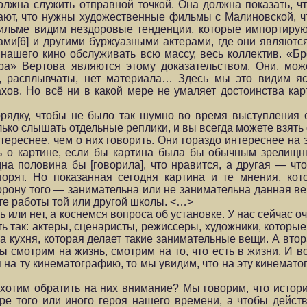
лжна служить отправной точкой. Она должна показать, что
ают, что нужны художественные фильмы с Малиновской, ч
ильме видим нездоровые тенденции, которые импортирую
ми[6] и другими буржуазными актерами, где они являютс
нашего кино обслуживать всю массу, весь коллектив. «Б
а» Вертова являются этому доказательством. Они, може
и, расплывчаты, нет материала… Здесь мы это видим яс
хов. Но всё ни в какой мере не умаляет достоинства ка
ядку, чтобы не было так шумно во время выступления ор
лько слышать отдельные реплики, и вы всегда можете взять 
реснее, чем о них говорить. Они гораздо интереснее на э
ть о картине, если бы картина была бы обычным зрелищ
на половина бы [говорила], что нравится, а другая — что
порят. Но показанная сегодня картина и те мнения, ко
орону того — занимательна или не занимательна данная ве
ате работы той или другой школы. <…>
ь или нет, а коснемся вопроса об установке. У нас сейчас о
ть так: актеры, сценаристы, режиссеры, художники, которы
дна кухня, которая делает такие занимательные вещи. А вт
ы смотрим на жизнь, смотрим на то, что есть в жизни. И 
я на ту кинематографию, то мы увидим, что на эту кинемат
хотим обратить на них внимание? Мы говорим, что исто
ре того или иного героя нашего времени, а чтобы дейст