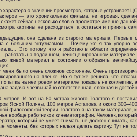
о характера о значении просмотров, которые устраивает 
актеров — это хроникальная фильма, не игровая, сдела
скажет сейчас несколько слов о просмотре именно данной
мотра картины не расходиться, а остаться и принять сам
редыдущие, она сделана из старого материала. Первые 
лала с большим энтузиазмом… Почему же я так упорно в
ериала… Это потому, что я работаю в области определен
 — работать на подлинном, неинсценированном материале.
лько живой материал в состоянии отобразить величайш
щих.
 меня было очень сложное состояние. Очень противореч
ксированного на пленке. Но я тут же решила, что отказы
попытка на неигровом материале показать не коллектив, а
на задача чрезвычайно ответственная, сложная и достойна
0 метров. И вот на 80 метрах живого Толстого я постави
тров Ясной Поляны, 100 метров Астапова и около 300–40
озной философской теории Толстого я на таком материале, к
енья вообще работников кинематографии. Человек, который
ератор, который не умеет снимать, не должен снимать, ка
е моменты, без которых нельзя делать картину. Тут не то