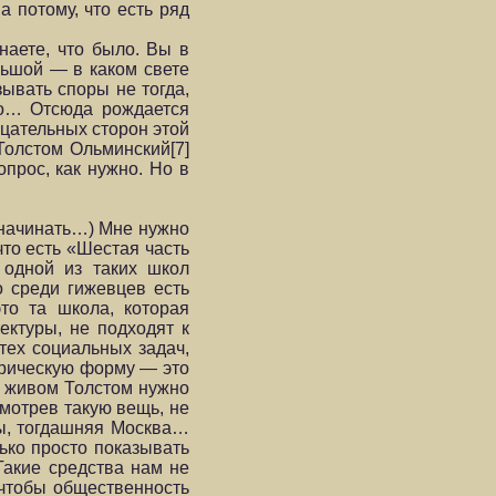
а потому, что есть ряд
наете, что было. Вы в
льшой — в каком свете
ывать споры не тогда,
ьно… Отсюда рождается
ицательных сторон этой
Толстом Ольминский[7]
опрос, как нужно. Но в
 начинать…) Мне нужно
что есть «Шестая часть
 одной из таких школ
о среди гижевцев есть
то та школа, которая
ектуры, не подходят к
тех социальных задач,
торическую форму — это
ом живом Толстом нужно
осмотрев такую вещь, не
мы, тогдашняя Москва…
лько просто показывать
Такие средства нам не
 чтобы общественность