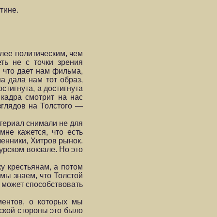
тине.
олее политическим, чем
ть не с точки зрения
, что дает нам фильма,
а дала нам тот образ,
остигнута, а достигнута
 кадра смотрит на нас
зглядов на Толстого —
атериал снимали не для
мне кажется, что есть
ленники, Хитров рынок.
урском вокзале. Но это
ку крестьянам, а потом
 мы знаем, что Толстой
о может способствовать
ментов, о которых мы
еской стороны это было