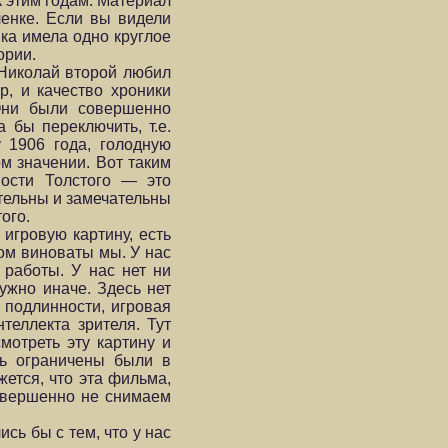
к этим годам. Материал
ленке. Если вы видели
нка имела одно круглое
ории.
 Николай второй любил
р, и качество хроники
Они были совершенно
 бы переключить, т.е.
 1906 года, голодную
м значении. Вот таким
ности Толстого — это
тельны и замечательны
ого.
 игровую картину, есть
том виноваты мы. У нас
работы. У нас нет ни
ужно иначе. Здесь нет
 подлинности, игровая
теллекта зрителя. Тут
мотреть эту картину и
нь ограничены были в
ется, что эта фильма,
совершенно не снимаем
сь бы с тем, что у нас