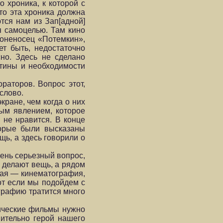
 хроника, к которой с
то эта хроника должна
тся нам из Зап[адной]
я самоцелью. Там кино
роненосец «Потемкин»,
т быть, недостаточно
но. Здесь не сделано
ртины и необходимости
аторов. Вопрос этот,
слово.
кране, чем когда о них
ным явлением, которое
 не нравится. В конце
торые были высказаны
щь, а здесь говорили о
чень серьезный вопрос,
е делают вещь, а рядом
орая — кинематография,
вот если мы подойдем с
ографию тратится много
рические фильмы нужно
вительно герой нашего