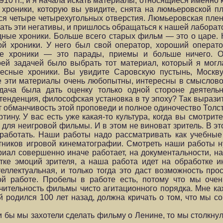
910 гг., и я начала искать материалы, относящиеся именно 
ой хроники, которую вы увидите, снята на люмьеровской п
ются четыре четырехугольных отверстия. Люмьеровская пле
ать эти негативы, и пришлось обращаться к нашей лаборат
ные хроники. Больше всего старых фильм — это о царе.
ой хроники. У него был свой оператор, хороший операто
ие хроники — это парады, приемы и больше ничего. 
й задачей было выбрать тот материал, который я могла
ресные хроники. Вы увидите Саровскую пустынь, Москву
е эти материалы очень любопытны, интересны в смыслово
дача была дать оценку только одной стороне деятель
тенденция, философская установка в ту эпоху? Так вырази
т обманчивость этой проповеди и полное одиночество Толст
тину. У вас есть уже какая-то культура, когда вы смотрите
ы для неигровой фильмы. И в этом не виноват зритель. В э
работать. Наши работы надо рассматривать как учебные 
отников игровой кинематографии. Смотреть наши работы н
риал совершенно иначе работает, на документальности, на
тке эмоций зрителя, а наша работа идет на обработке ин
еллектуальная, и только тогда это даст возможность прос
ой работе. Пробелы в работе есть, потому что мы оче
чительность фильмы чисто агитационного порядка. Мне каж
й родился 100 лет назад, должна кричать о том, что мы 
бы мы захотели сделать фильму о Ленине, то мы столкнули