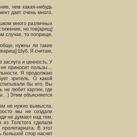
ние, чем какая-нибудь
мент дает очень много.
ишком много различных
стижение, но тов[арищ]
ом случае, то поприще,
ообще, нужны ли такие
оварищ] Шуб. Я считаю,
 заслуга и ценность. У
а не приносит пользы…
ельности. Я продолжаю
бует зритель. О какой
оспитывали бы его. Вы
ь не любит картин, где
м…
) Этим объясняется
Нам не нужно вымысла,
просто мы не создали
ди не думают над тем,
а из Толстого сделали
 пролетариата. В этот
ь большой спор насчет