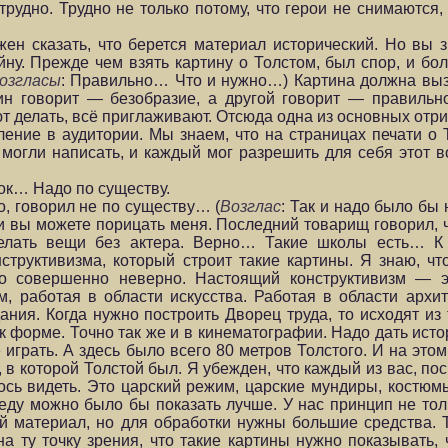
удно. Трудно не только потому, что герои не снимаются, 
ен сказать, что берется материал исторический. Но вы з
йну. Прежде чем взять картину о Толстом, был спор, и бо
озгласы
: Правильно… Что и нужно…) Картина должна выз
один говорит — безобразие, а другой говорит — правил
т делать, всё приглаживают. Отсюда одна из основных отр
ние в аудитории. Мы знаем, что на страницах печати о 
 могли написать, и каждый мог разрешить для себя этот в
к… Надо по существу.
о, говорил не по существу… (
Возглас
: Так и надо было бы
ки вы можете порицать меня. Последний товарищ говорил, 
делать вещи без актера. Верно… Такие школы есть… К
нструктивизма, который строит такие картины. Я знаю, чт
то совершенно неверно. Настоящий конструктивизм — э
, работая в области искусства. Работая в области архит
ния. Когда нужно построить Дворец труда, то исходят из 
 к форме. Точно так же и в кинематографии. Надо дать ис
е играть. А здесь было всего 80 метров Толстого. И на эт
ду, в которой Толстой был. Я убежден, что каждый из вас, п
шлось видеть. Это царский режим, царские мундиры, костю
среду можно было бы показать лучше. У нас принцип не то
й материал, но для обработки нужны большие средства. 
а ту точку зрения, что такие картины нужно показывать,