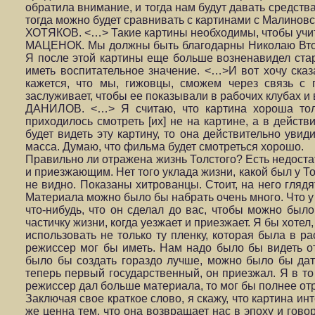
обратила внимание, и тогда нам будут давать средства
тогда можно будет сравнивать с картинами с Малиновс
ХОТЯКОВ. <…> Такие картины необходимы, чтобы учит
МАЦЕНОК. Мы должны быть благодарны Николаю Второ
Я после этой картины еще больше возненавидел ста
иметь воспитательное значение. <…>И вот хочу сказ
кажется, что мы, гижовцы, сможем через связь с 
заслуживает, чтобы ее показывали в рабочих клубах и 
ДАНИЛОВ. <…> Я считаю, что картина хороша толь
приходилось смотреть [их] не на картине, а в действ
будет видеть эту картину, то она действительно увид
масса. Думаю, что фильма будет смотреться хорошо.
Правильно ли отражена жизнь Толстого? Есть недоста
и приезжающим. Нет того уклада жизни, какой был у Т
не видно. Показаны хитрованцы. Стоит, на него гля
Материала можно было бы набрать очень много. Что у 
что-нибудь, что он сделал до вас, чтобы можно был
частичку жизни, когда уезжает и приезжает. Я бы хоте
использовать не только ту пленку, которая была в 
режиссер мог бы иметь. Нам надо было бы видеть от
было бы создать гораздо лучше, можно было бы дать 
теперь первый государственный, он приезжал. Я в то 
режиссер дал больше материала, то мог бы полнее отр
Заключая свое краткое слово, я скажу, что картина инт
же ценна тем, что она возвращает нас в эпоху и гов