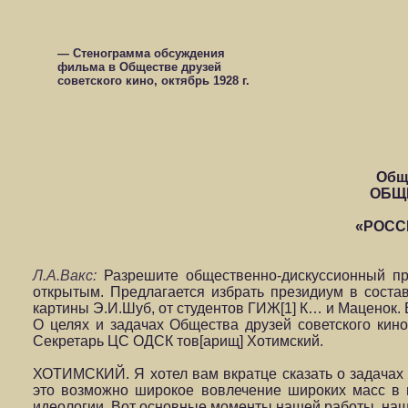
— Стенограмма обсуждения
фильма в Обществе друзей
советского кино, октябрь 1928 г.
Общ
ОБЩ
«РОСС
Л.А.Вакс:
Разрешите общественно-дискуссионный про
открытым. Предлагается избрать президиум в сост
картины Э.И.Шуб, от студентов ГИЖ[1] К… и Маценок.
О целях и задачах Общества друзей советского кин
Секретарь ЦС ОДСК тов[арищ] Хотимский.
ХОТИМСКИЙ. Я хотел вам вкратце сказать о задачах 
это возможно широкое вовлечение широких масс в 
идеологии. Вот основные моменты нашей работы, наш