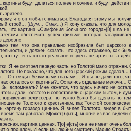
, картины будут делаться полнее и сочнее, и будут действи
кой.
ь зрителя.
му, что он любил сниматься. Благодаря этому мы получ
рый строй… (
Шум… Смех…
) Я хочу сказать, что для моло
ать, что картина «Симфония большого города»[8] шла не в
газетами обеспечить успех фильме, которая заслуживае
в деревне.
ко тем, что она правильно изобразила быт царского 
ительности, и должен сказать, что здесь отражено, как бы
ит, что тут есть что-то реальное и здесь не артисты, а де
тки. Я не смотрел первую часть, но Толстой мало отражен
олстого. Не показано, что для него царский режим сделал… 
дят… Он глядит безумными глазами… И вы не дали того, чт
нас осталось от картины?.. Остались отдельные мелочи… О
о бы вспоминать? Мне кажется, что здесь ничего не остал
л, чтобы дали Толстого и сопоставили с царским бытом, и ду
распоряжении режиссера, но нужно было бы сделать по те
ношение Толстого к крестьянам, как Толстой соприкасае
картину гораздо ценнее. Я видел Толстого, видел в быту,
время там работал. М[ожет] б[ыть], многие из вас видели 
азить.
ересная, картина ценная. Т[о] е[сть] она не имеет очень б
орит о прошлом. И если мы любим смотреть Марию Стюарт, 