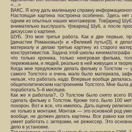
<…>
ВАКС. Я хочу дать маленькую справку информационог
Настоящая картина построена особенно. Здесь нет 
одним из опытных наших монтажеров. Тов[арищ] Шуб 
внимательно выслушать т[оварищ] Шуб, а после прос
дискуссии о картине.
ШУБ. Это моя третья работа. Как и две первые, п
[династии Романовых]» и «Великий путь»[3], я де
материалу и делаю третью картину из старого мат
конструктивистов. Задача этой школы кинематографа
что только хроника, только неигровая фильма, то
переживаем, и людей, реально в ней живущих и творя
Когда мне предложили делать фильму о Толстом — у
самого Толстого и очень мало было материала, зафи
нельзя, что работать надо. Впервые вообще делалась 
общеполитическим настроениям Толстого. Мне была да
поработать 5–6 месяцев.
Как же я работала?.. О Толстом было снято всего 8
сделать фильму о Толстом. Кроме того, было 100 ме
похорон. Вот и все, что имелось. Дать оценку религи
не только в монтаже. Монтаж — это основной род ум
вообще, не должен делать картины. Все равно как оп
умеет работать с актерами, не режиссер. Это основны
дело в установке.