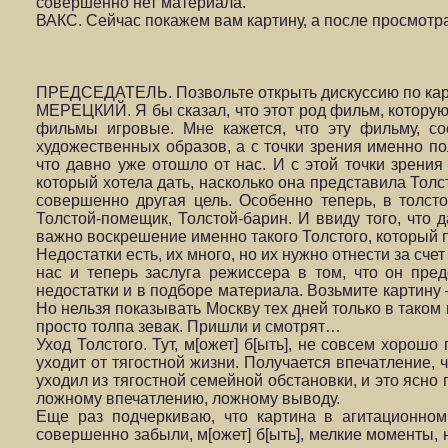
совершенно нет материала.
ВАКС. Сейчас покажем вам картину, а после просмотра
ПРЕДСЕДАТЕЛЬ. Позвольте открыть дискуссию по кар
МЕРЕЦКИЙ. Я бы сказал, что этот род фильм, которую
фильмы игровые. Мне кажется, что эту фильму, со
художественных образов, а с точки зрения именно пол
что давно уже отошло от нас. И с этой точки зрения
который хотела дать, насколько она представила Толсто
совершенно другая цель. Особенно теперь, в толсто
Толстой-помещик, Толстой-барин. И ввиду того, что
важно воскрешение именно такого Толстого, который п
Недостатки есть, их много, но их нужно отнести за сч
нас и теперь заслуга режиссера в том, что он пред
недостатки и в подборе материала. Возьмите картину
Но нельзя показывать Москву тех дней только в тако
просто толпа зевак. Пришли и смотрят…
Уход Толстого. Тут, м[ожет] б[ыть], не совсем хорош
уходит от тягостной жизни. Получается впечатление, 
уходил из тягостной семейной обстановки, и это ясно
ложному впечатлению, ложному выводу.
Еще раз подчеркиваю, что картина в агитационном
совершенно забыли, м[ожет] б[ыть], мелкие моменты, 