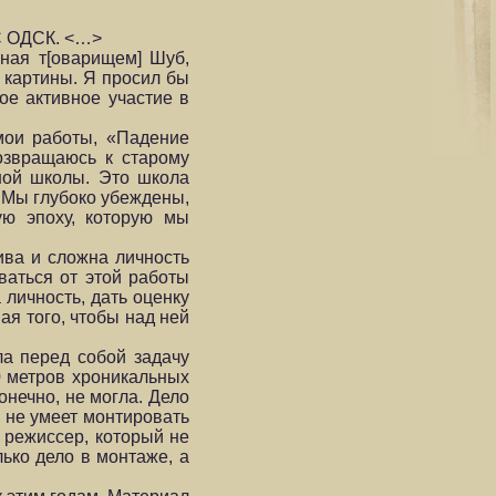
ЦС ОДСК. <…>
нная т[оварищем] Шуб,
 картины. Я просил бы
ое активное участие в
мои работы, «Падение
озвращаюсь к старому
ной школы. Это школа
 Мы глубоко убеждены,
ую эпоху, которую мы
ива и сложна личность
ваться от этой работы
 личность, дать оценку
я того, чтобы над ней
ла перед собой задачу
0 метров хроникальных
онечно, не могла. Дело
 не умеет монтировать
к режиссер, который не
лько дело в монтаже, а