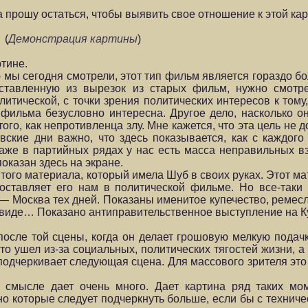
 прошу остаться, чтобы выявить свое отношение к этой кар
(
Демонстрация картины
)
тине.
 мы сегодня смотрели, этот тип фильм является гораздо б
ставленную из вырезок из старых фильм, нужно смотре
итической, с точки зрения политических интересов к тому
 фильма безусловно интересна. Другое дело, насколько он
го, как непротивленца злу. Мне кажется, что эта цель не д
вские дни важно, что здесь показывается, как с каждого
 даже в партийных рядах у нас есть масса неправильных в
оказан здесь на экране.
ет того материала, который имела Шуб в своих руках. Этот м
оставляет его нам в политической фильме. Но все-таки 
 — Москва тех дней. Показаны именитое купечество, ремес
м виде… Показано антиправительственное выступление на К
о после той сцены, когда он делает грошовую мелкую подач
что ушел из-за социальных, политических тягостей жизни, а
 подчеркивает следующая сцена. Для массового зрителя эт
 смысле дает очень много. Дает картина ряд таких мо
но которые следует подчеркнуть больше, если бы с технич