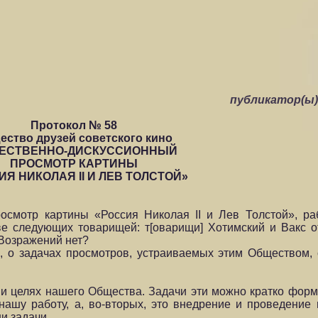
публикатор(ы
Протокол № 58
ество друзей советского кино
ЕСТВЕННО-ДИСКУССИОННЫЙ
ПРОСМОТР КАРТИНЫ
ИЯ НИКОЛАЯ II И ЛЕВ ТОЛСТОЙ»
23 октября
смотр картины «Россия Николая II и Лев Толстой», раб
аве следующих товарищей: т[оварищи] Хотимский и Вакс 
 Возражений нет?
о, о задачах просмотров, устраиваемых этим Обществом,
и целях нашего Общества. Задачи эти можно кратко форм
нашу работу, а, во-вторых, это внедрение и проведение
и задачи.