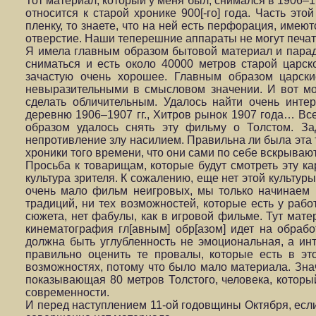
Тот материал, который у меня был, снимался в 1906–1
относится к старой хронике 900[-го] года. Часть эт
пленку, то знаете, что на ней есть перфорация, име
отверстие. Наши теперешние аппараты не могут печат
Я имела главным образом бытовой материал и парад
сниматься и есть около 40000 метров старой царск
зачастую очень хорошее. Главным образом царск
невыразительными в смысловом значении. И вот мое
сделать обличительным. Удалось найти очень инте
деревню 1906–1907 гг., Хитров рынок 1907 года… Вс
образом удалось снять эту фильму о Толстом. За
непротивление злу насилием. Правильна ли была эта 
хроники того времени, что они сами по себе вскрываю
Просьба к товарищам, которые будут смотреть эту кар
культура зрителя. К сожалению, еще нет этой культур
очень мало фильм неигровых, мы только начинаем 
традиций, ни тех возможностей, которые есть у раб
сюжета, нет фабулы, как в игровой фильме. Тут мате
кинематография гл[авным] обр[азом] идет на обрабо
должна быть углубленность не эмоциональная, а инт
правильно оценить те провалы, которые есть в эт
возможностях, потому что было мало материала. Зна
показывающая 80 метров Толстого, человека, которы
современности.
И перед наступлением 11-ой годовщины Октября, если 