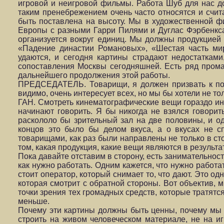
игровой и неигровой фильмы. Работа Шуб для нас до
таким пренебрежением очень часто относятся и счит
быть поставлена на высоту. Мы в художественной ф
Европы с разными Гарри Пилями и Дуглас Фэрбенкса
организуется вокруг единиц. Мы должны продукцией 
«Падение династии Романовых», «Шестая часть мир
удаются, и сегодня картины страдают недостаткам
сопоставления Москвы сегодняшней. Есть ряд прома
дальнейшего продолжения этой работы.
ПРЕДСЕДАТЕЛЬ. Товарищи, я должен призвать к пор
видимо, очень интересует всех, но мы бы хотели не то
ГАН. Смотреть кинематографические вещи гораздо инте
начинают говорить. Я бы никогда не взялся говори
раскололо бы зрительный зал на две половины, и од
концов это было бы делом вкуса, а о вкусах не с
товарищами, как раз были направлены не только в ст
том, какая продукция, какие вещи являются в результ
Пока давайте отставим в сторону, есть занимательност
как нужно работать. Одним кажется, что нужно работа
стоит оператор, который снимает то, что дают. Это о
которая смотрит с обратной стороны. Вот объектив, м
точки зрения тех громадных средств, которые тратятс
меньше.
Почему эти картины должны быть ценны, почему мы 
строить на живом человеческом материале, не на иг