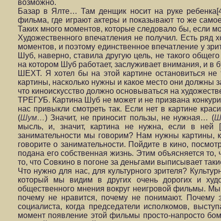
возможно.
Базар в Ялте… Там денщик носит на руке ребенка[4
фильма, где играют актеры и показывают то же самое
Таких много моментов, которые следовало бы, если мо
Художественного впечатления не получил. Есть ряд 
моментов, и поэтому единственное впечатление у зри
Шуб, наверно, ставила другую цель, не такого общего 
на котором Шуб работает, заслуживает внимания, и в б
ШЕХТ. Я хотел бы на этой картине остановиться не 
картины, насколько нужны и какое место они должны з
что киноискусство должно основываться на художеств
ТРЕГУБ. Картина Шуб не может и не призвана конкуриро
нас привыкли смотреть так. Если нет в картине кра
(
Шум…
) Значит, не приносит пользы, не нужная… (
Ш
мысль, и, значит, картина не нужна, если в ней [
занимательности мы говорим? Нам нужны картины, к
говорите о занимательности. Пойдите в кино, посмотр
подана его собственная жизнь. Этим объясняется то,
то, что Совкино в погоне за деньгами выписывает таки
Что нужно для нас, для культурного зрителя? Культу
который мы видим в других очень дорогих и худо
общественного мнения вокруг неигровой фильмы. Мы 
почему не нравится, почему не понимают. Почему э
социалиста, когда председатели исполкомов, выступ
момент появление этой фильмы просто-напросто бомб