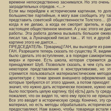
времени непосредственно заснимался. Но это очень тр
заградительных отрядов. <…>
Если мы перейдем к историческим картинам, то долж
большинстве партийные, я могу вам сообщить эту та
представить советской общественности Толстого… (
В
когда я ее делаю, а когда ее смотрит зритель, и 
настоящее общественное мнение. А у нас этого не даю
работы. Эта работа должна вызывать большое оживле
писал так, а Луначарский писал так… И тот, и другой
картине этого не дается…
ПРЕДСЕДАТЕЛЬ. Т[оварищ] ГАН, вы выходите из рамо
ГАН. Разрешите теперь сказать по существу. Я, видим
было сделать это вступление, а в порядке самокрити
мира» и прочее. Есть школа, которая стремится 
принадлежит Шуб. Позвольте сказать, в чем суть ко
некоторое представление о конструктивизме, но э
стремится пользоваться материалистическим методом
архитектуре с точки зрения внешнего оформления зда
которые требуются от этого здания, а потом приходят
значит, что нужно дать исторически похожее, нужно н
было построить целую картину, т[о] е[сть] дать ту сре
пожалеет, что он видел то, чего ему просто не при
Все это вводит в историческую среду. Конечно, эту 
материал, но есть методы обрабатывать исторически
предоставляют. Нам важно, чтобы товарищи встали н