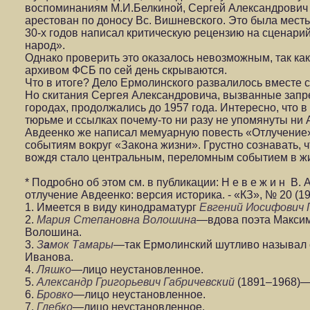
воспоминаниям М.И.Белкиной, Сергей Александрович 
арестован по доносу Вс. Вишневского. Это была месть 
30-х годов написал критическую рецензию на сценар
народ».
Однако проверить это оказалось невозможным, так как
архивом ФСБ по сей день скрываются.
Что в итоге? Дело Ермолинского развалилось вместе с
Но скитания Сергея Александровича, вызванные запре
городах, продолжались до 1957 года. Интересно, что 
тюрьме и ссылках почему-то ни разу не упомянуты ни 
Авдеенко же написал мемуарную повесть «Отлучение
событиям вокруг «Закона жизни». Грустно сознавать, 
вождя стало центральным, переломным событием в ж
* Подробно об этом см. в публикации: Н е в е ж и н В.
отлучение Авдеенко: версия историка. - «КЗ», № 20 (199
1. Имеется в виду кинодраматург
Евгений Иосифович 
2.
Мария Степановна Волошина
—вдова поэта Макси
Волошина.
3.
З
а
мок Тамары
—так Ермолинский шутливо называл с
Иванова.
4.
Ляшко
—лицо неустановленное.
5.
Александр Григорьевич Габричевский
(1891–1968)—
6.
Бровко
—лицо неустановленное.
7.
Глебко
—лицо неустановленное.