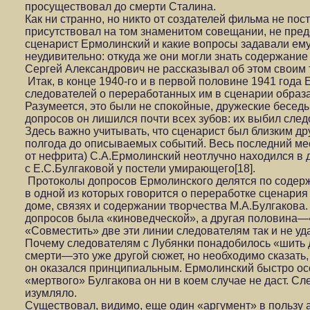
просуществовал до смерти Сталина.
Как ни странно, но никто от создателей фильма не пост
присутствовал на том знаменитом совещании, не пред
сценарист Ермолинский и какие вопросы задавали ему
неудивительно: откуда же они могли знать содержание 
Сергей Александрович не рассказывал об этом своим
Итак, в конце 1940-го и в первой половине 1941 года
следователей о переработанных им в сценарии образ
Разумеется, это были не спокойные, дружеские беседы
допросов он лишился почти всех зубов: их выбил след
Здесь важно учитывать, что сценарист был близким др
полгода до описываемых событий. Весь последний ме
от нефрита) С.А.Ермолинский неотлучно находился в 
с Е.С.Булгаковой у постели умирающего[18].
Протоколы допросов Ермолинского делятся по содерж
в одной из которых говорится о переработке сценария
доме, связях и содержании творчества М.А.Булгакова.
допросов была «киноведческой», а другая половина—
«Совместить» две эти линии следователям так и не уд
Почему следователям с Лубянки понадобилось «шить д
смерти—это уже другой сюжет, но необходимо сказать
он оказался принципиальным. Ермолинский быстро осо
«мертвого» Булгакова он ни в коем случае не даст. С
изумляло.
Существовал, видимо, еще один «аргумент» в пользу 