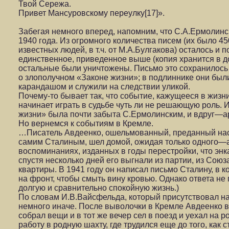
Твой Сережа.
Привет Мансуровскому переулку[17]».
Забегая немного вперед, напомним, что С.А.Ермолинс
1940 года. Из огромного количества писем (их было 4
известных людей, в т.ч. от М.А.Булгакова) осталось и 
единственное, приведенное выше (копия хранится в 
остальные были уничтожены. Письмо это сохранилось 
о злополучном «Законе жизни»; в подлиннике они бы
карандашом и служили на следствии уликой.
Почему-то бывает так, что событие, кажущееся в жизн
начинает играть в судьбе чуть ли не решающую роль. 
жизни» была почти забыта С.Ермолинским, и вдруг—
Но вернемся к событиям в Кремле.
…Писатель Авдеенко, ошельмованный, преданный на
самим Сталиным, шел домой, ожидая только одного—а
воспоминаниях, изданных в годы перестройки, что энк
спустя несколько дней его выгнали из партии, из Союз
квартиры. В 1941 году он написал письмо Сталину, в 
на фронт, чтобы смыть вину кровью. Однако ответа не 
долгую и сравнительно спокойную жизнь.)
По словам И.В.Вайсфельда, который присутствовал на
немного иначе. После выволочки в Кремле Авдеенко в
собрал вещи и в тот же вечер сел в поезд и уехал на р
работу в родную шахту, где трудился еще до того, как 