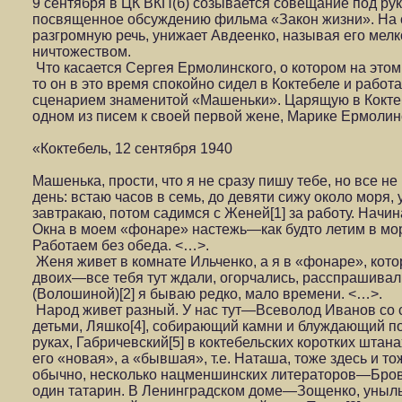
9 сентября в ЦК ВКП(б) созывается совещание под р
посвященное обсуждению фильма «Закон жизни». На 
разгромную речь, унижает Авдеенко, называя его мел
ничтожеством.
Что касается Сергея Ермолинского, о котором на этом
то он в это время спокойно сидел в Коктебеле и рабо
сценарием знаменитой «Машеньки». Царящую в Коктеб
одном из писем к своей первой жене, Марике Ермолин
«Коктебель, 12 сентября 1940
Машенька, прости, что я не сразу пишу тебе, но все не
день: встаю часов в семь, до девяти сижу около моря,
завтракаю, потом садимся с Женей[1] за работу. Начин
Окна в моем «фонаре» настежь—как будто летим в море
Работаем без обеда. <…>.
Женя живет в комнате Ильченко, а я в «фонаре», кот
двоих—все тебя тут ждали, огорчались, расспрашивал
(Волошиной)[2] я бываю редко, мало времени. <…>.
Народ живет разный. У нас тут—Всеволод Иванов со 
детьми, Ляшко[4], собирающий камни и блуждающий п
руках, Габричевский[5] в коктебельских коротких штан
его «новая», а «бывшая», т.е. Наташа, тоже здесь и т
обычно, несколько нацменшинских литераторов—Бровко[
один татарин. В Ленинградском доме—Зощенко, уныл