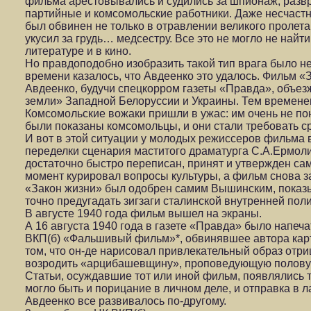
фильма арестовывались и судились за шпионаж, разв
партийные и комсомольские работники. Даже несчастн
был обвинен не только в отравлении великого пролетар
укусил за грудь… медсестру. Все это не могло не найт
литературе и в кино.
Но правдоподобно изобразить такой тип врага было не 
времени казалось, что Авдеенко это удалось. Фильм «З
Авдеенко, будучи спецкорром газеты «Правда», объе
земли» Западной Белоруссии и Украины. Тем времен
Комсомольские вожаки пришли в ужас: им очень не по
были показаны комсомольцы, и они стали требовать с
И вот в этой ситуации у молодых режиссеров фильма 
переделки сценария маститого драматурга С.А.Ермол
достаточно быстро переписан, принят и утвержден са
момент курировал вопросы культуры, а фильм снова за
«Закон жизни» был одобрен самим Вышинским, показыва
точно предугадать зигзаги сталинской внутренней поли
В августе 1940 года фильм вышел на экраны.
А 16 августа 1940 года в газете «Правда» было напеч
ВКП(б) «Фальшивый фильм»*, обвинявшее автора карт
том, что он-де нарисовал привлекательный образ отри
возродить «арцибашевщину», проповедующую половую
Статьи, осуждавшие тот или иной фильм, появлялись 
могло быть и порицание в личном деле, и отправка в л
Авдеенко все развивалось по-другому.