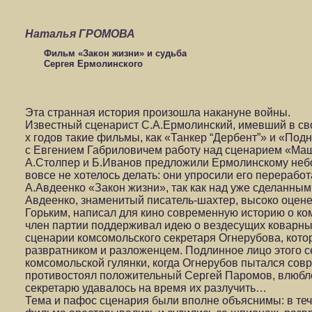
Наталья ГРОМОВА
Фильм «Закон жизни» и судьба
Сергея Ермолинского
Эта странная история произошла накануне войны.
Известный сценарист С.А.Ермолинский, имевший в сво
х годов такие фильмы, как «Танкер “Дербент”» и «Под
с Евгением Габриловичем работу над сценарием «Маш
А.Столпер и Б.Иванов предложили Ермолинскому небо
вовсе не хотелось делать: они упросили его перерабо
А.Авдеенко «Закон жизни», так как над уже сделанны
Авдеенко, знаменитый писатель-шахтер, высоко оцен
Горьким, написал для кино современную историю о ко
член партии поддерживал идею о вездесущих коварных
сценарии комсомольского секретаря Огнерубова, кот
развратником и разложенцем. Подлинное лицо этого с
комсомольской гулянки, когда Огнерубов пытался сов
противостоял положительный Сергей Паромов, влюбл
секретарю удавалось на время их разлучить…
Тема и пафос сценария были вполне объяснимы: в теч