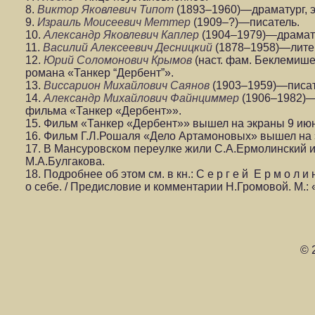
8.
Виктор Яковлевич Типот
(1893–1960)—драматург, 
9.
Израиль Моисеевич Меттер
(1909–?)—писатель.
10.
Александр Яковлевич Каплер
(1904–1979)—драмату
11.
Василий Алексеевич Десницкий
(1878–1958)—лите
12.
Юрий Соломонович Крымов
(наст. фам. Беклемише
романа «Танкер “Дербент”».
13.
Виссарион Михайлович Саянов
(1903–1959)—писат
14.
Александр Михайлович Файнциммер
(1906–1982)—
фильма «Танкер «Дербент»».
15. Фильм «Танкер «Дербент»» вышел на экраны 9 июн
16. Фильм Г.Л.Рошаля «Дело Артамоновых» вышел на э
17. В Мансуровском переулке жили С.А.Ермолинский и
М.А.Булгакова.
18. Подробнее об этом см. в кн.: С е р г е й Е р м о л и
о себе. / Предисловие и комментарии Н.Громовой. М.: 
© 