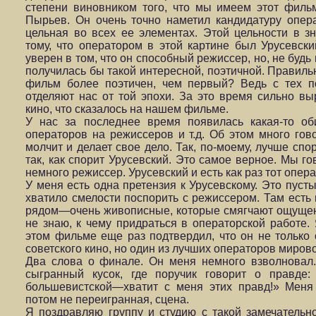
степени виновником того, что мы имеем этот филь
Пырьев. Он очень точно наметил кандидатуру опера
цельная во всех ее элементах. Этой цельности в з
тому, что оператором в этой картине был Урусевск
уверен в том, что он способный режиссер, но, не будь 
получилась бы такой интересной, поэтичной. Правильн
фильм более поэтичен, чем первый? Ведь с тех п
отделяют нас от той эпохи. За это время сильно вы
кино, что сказалось на нашем фильме.
У нас за последнее время появилась какая-то об
операторов на режиссеров и т.д. Об этом много гово
молчит и делает свое дело. Так, по-моему, лучше спо
так, как спорит Урусевский. Это самое верное. Мы г
немного режиссер. Урусевский и есть как раз тот опер
У меня есть одна претензия к Урусевскому. Это пусты
хватило смелости поспорить с режиссером. Там есть 
рядом—очень живописные, которые смягчают ощущен
не знаю, к чему придраться в операторской работе. 
этом фильме еще раз подтвердил, что он не только
советского кино, но один из лучших операторов мирово
Два слова о финале. Он меня немного взволновал
сыгранный кусок, где поручик говорит о правде:
большевистской—хватит с меня этих правд!» Меня
потом не переигранная, сцена.
Я поздравляю группу и студию с такой замечательн