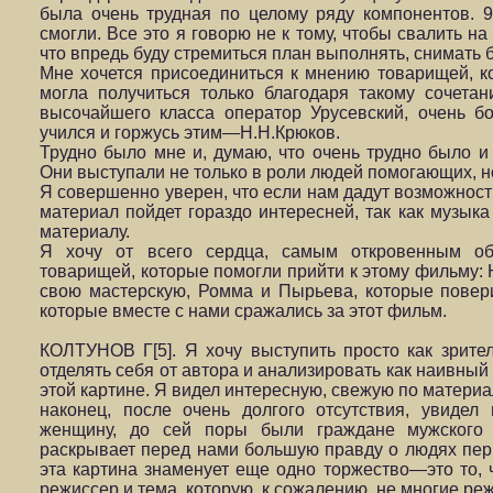
была очень трудная по целому ряду компонентов. 
смогли. Все это я говорю не к тому, чтобы свалить на 
что впредь буду стремиться план выполнять, снимать 
Мне хочется присоединиться к мнению товарищей, к
могла получиться только благодаря такому сочетан
высочайшего класса оператор Урусевский, очень бо
учился и горжусь этим—Н.Н.Крюков.
Трудно было мне и, думаю, что очень трудно было и 
Они выступали не только в роли людей помогающих, но
Я совершенно уверен, что если нам дадут возможност
материал пойдет гораздо интересней, так как музык
материалу.
Я хочу от всего сердца, самым откровенным обр
товарищей, которые помогли прийти к этому фильму: 
свою мастерскую, Ромма и Пырьева, которые повери
которые вместе с нами сражались за этот фильм.
КОЛТУНОВ Г[5]. Я хочу выступить просто как зрите
отделять себя от автора и анализировать как наивный з
этой картине. Я видел интересную, свежую по материал
наконец, после очень долгого отсутствия, увидел
женщину, до сей поры были граждане мужского 
раскрывает перед нами большую правду о людях пер
эта картина знаменует еще одно торжество—это то,
режиссер и тема, которую, к сожалению, не многие ре