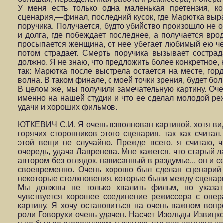
У меня есть только одна маленькая претензия, к
сценария,—финал, последний кусок, где Марютка выра
поручика. Получается, будто убийство произошло не 
и долга, где побеждает последнее, а получается врод
просыпается женщина, от нее убегает любимый ею чел
потом страдает. Смерть поручика вызывает сострад
должно. Я не знаю, что предложить более конкретное,
так: Марютка после выстрела остается на месте, горд
волна. В таком финале, с моей точки зрения, будет бо
В целом же, мы получили замечательную картину. Оче
именно на нашей студии и что ее сделал молодой реж
удачи и хороших фильмов.
ЮТКЕВИЧ С.И. Я очень взволнован картиной, хотя вид
горячих сторонников этого сценария, так как считал
этой вещи не случайно. Прежде всего, я считаю, ч
очередь, удача Лавренева. Мне кажется, что старый 
автором без оглядок, написанный в раздумье... он и 
своевременно. Очень хорошо был сделан сценарий
некоторые столкновения, которые были между сценар
Мы должны не только хвалить фильм, но указать
чувствуется хорошее соединение режиссера с опер
картину. Я хочу остановиться на очень важном воп
роли Говорухи очень удачен. Насчет Изольды Извицко