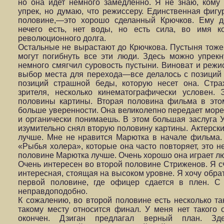
но она идет немного замедленно. Я не знаю, кому
упрек, но думаю, что режиссеру. Единственная фигу
половине,—это хорошо сделанный Крючков. Ему де
нечего есть, нет воды, но есть сила, во имя к
революционного долга.
Остальные не вырастают до Крючкова. Пустыня тоже н
могут погибнуть все эти люди. Здесь можно упрекн
немного смягчил суровость пустыни. Виноват и режис
выбор места для перехода—все делалось с позиций п
позиций страшной беды, которую несет она. Стра
зрителя, несколько кинематографически условен
половины картины. Вторая половина фильма в это
больше уверенности. Она великолепно передает море, 
и органически понимаешь. В этом большая заслуга 
изумительно снял вторую половину картины. Актерски
лучше. Мне не нравится Марютка в начале фильма.
«Рыбья холера», которые она часто повторяет, это н
половине Марютка лучше. Очень хорошо она играет л
Очень интересен во второй половине Стриженов. Я сч
интересная, стоящая на высоком уровне. Я хочу обра
первой половине, где офицер сдается в плен. С 
неправдоподобно.
К сожалению, во второй половине есть несколько так
такому месту относится финал. У меня нет такого
окончен. Дзиган предлагал верный план. Зд