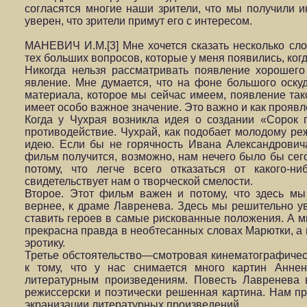
согласятся многие наши зрители, что мы получили 
уверен, что зрители примут его с интересом.
МАНЕВИЧ И.М.[3] Мне хочется сказать несколько сл
тех больших вопросов, которые у меня появились, когд
Никогда нельзя рассматривать появление хорошего
явление. Мне думается, что на фоне большого оску
материала, которое мы сейчас имеем, появление так
имеет особо важное значение. Это важно и как проявл
Когда у Чухрая возникла идея о создании «Сорок 
противодействие. Чухрай, как подобает молодому реж
идею. Если бы не горячность Ивана Александровича
фильм получится, возможно, нам нечего было бы сего
потому, что легче всего отказаться от какого-н
свидетельствует нам о творческой смелости.
Второе. Этот фильм важен и потому, что здесь мы
вернее, к драме Лавренева. Здесь мы решительно у
ставить героев в самые рискованные положения. А мы
прекрасна правда в необтесанных словах Марютки, а 
эротику.
Третье обстоятельство—смотровая кинематографичес
к тому, что у нас снимается много картин Аннен
литературным произведениям. Повесть Лавренева 
режиссерски и поэтически решенная картина. Нам п
экранизации литературных произведений.