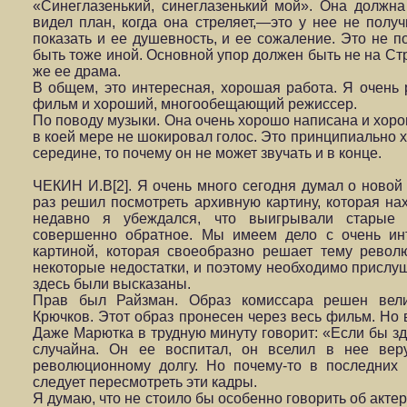
«Синеглазенький, синеглазенький мой». Она должна
видел план, когда она стреляет,—это у нее не полу
показать и ее душевность, и ее сожаление. Это не п
быть тоже иной. Основной упор должен быть не на Стр
же ее драма.
В общем, это интересная, хорошая работа. Я очень 
фильм и хороший, многообещающий режиссер.
По поводу музыки. Она очень хорошо написана и хор
в коей мере не шокировал голос. Это принципиально х
середине, то почему он не может звучать и в конце.
ЧЕКИН И.В[2]. Я очень много сегодня думал о новой 
раз решил посмотреть архивную картину, которая нах
недавно я убеждался, что выигрывали старые 
совершенно обратное. Мы имеем дело с очень ин
картиной, которая своеобразно решает тему револ
некоторые недостатки, и поэтому необходимо прислуш
здесь были высказаны.
Прав был Райзман. Образ комиссара решен вели
Крючков. Этот образ пронесен через весь фильм. Но 
Даже Марютка в трудную минуту говорит: «Если бы зд
случайна. Он ее воспитал, он вселил в нее вер
революционному долгу. Но почему-то в последних к
следует пересмотреть эти кадры.
Я думаю, что не стоило бы особенно говорить об актер