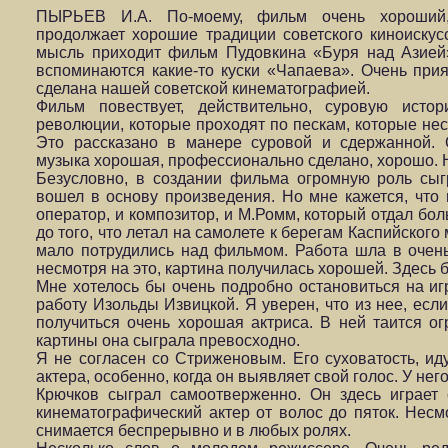
ПЫРЬЕВ И.А. По-моему, фильм очень хороший,
продолжает хорошие традиции советского киноискусс
мысль приходит фильм Пудовкина «Буря над Азией
вспоминаются какие-то куски «Чапаева». Очень прия
сделана нашей советской кинематографией.
Фильм повествует, действительно, суровую ист
революции, которые проходят по пескам, которые нес
Это рассказано в манере суровой и сдержанной. 
музыка хорошая, профессионально сделано, хорошо. Н
Безусловно, в создании фильма огромную роль сыг
вошел в основу произведения. Но мне кажется, что 
оператор, и композитор, и М.Ромм, который отдал бо
до того, что летал на самолете к берегам Каспийског
мало потрудились над фильмом. Работа шла в очень
несмотря на это, картина получилась хорошей. Здесь 
Мне хотелось бы очень подробно остановиться на иг
работу Изольды Извицкой. Я уверен, что из нее, есл
получиться очень хорошая актриса. В ней таится о
картины она сыграла превосходно.
Я не согласен со Стриженовым. Его суховатость, иду
актера, особенно, когда он выявляет свой голос. У нег
Крючков сыграл самоотверженно. Он здесь играет
кинематографический актер от волос до пяток. Несм
снимается беспрерывно и в любых ролях.