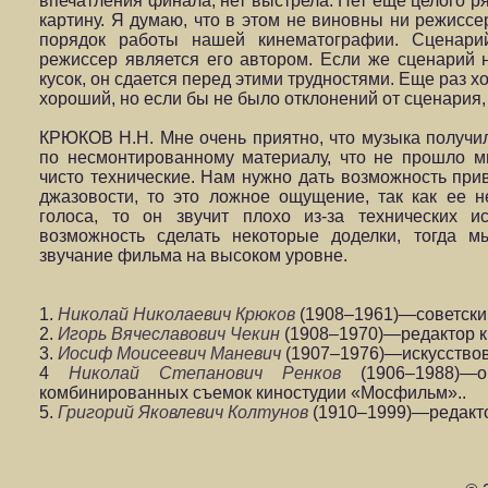
впечатления финала, нет выстрела. Нет еще целого ря
картину. Я думаю, что в этом не виновны ни режиссер
порядок работы нашей кинематографии. Сценарий
режиссер является его автором. Если же сценарий 
кусок, он сдается перед этими трудностями. Еще раз х
хороший, но если бы не было отклонений от сценария,
КРЮКОВ Н.Н. Мне очень приятно, что музыка получи
по несмонтированному материалу, что не прошло ми
чисто технические. Нам нужно дать возможность прив
джазовости, то это ложное ощущение, так как ее н
голоса, то он звучит плохо из-за технических 
возможность сделать некоторые доделки, тогда 
звучание фильма на высоком уровне.
1.
Николай Николаевич Крюков
(1908–1961)—советски
2.
Игорь Вячеславович Чекин
(1908–1970)—редактор к
3.
Иосиф Моисеевич Маневич
(1907–1976)—искусствов
4
Николай Степанович Ренков
(1906–1988)—оп
комбинированных съемок киностудии «Мосфильм»..
5.
Григорий Яковлевич Колтунов
(1910–1999)—редакто