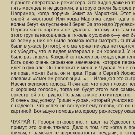
в работе оператора и режиссера. Это видно даже из т
пять месяцев и не досняли, а вторую сняли быстрее и
Например, когда поручик бежит за Марюткой. Этот к
силой и чувством! Или когда Марютка сидит одна н
волны бегут на пустынный берег. За это надо Урусевск
Первая часть картины не удалась, потому что там б
этого группа находилась в тяжелых условиях—у них б
ко всему у них не было возможности смотреть снятый
были в ужасе [оттого], что материал никуда не годитс
их убедить, что я видел материал и он хороший. У н
было разглядеть. Каждый контражур выглядел, как тен
Есть одно очень серьезное замечание, которое пер
идет о финале. Он тревожит и меня, и Чухрая. Я не 
не прав, может быть, он и прав. Прав и Сергей Иосиф
словами: «Именем революции...»,— Извицкая это сыгра
Насчет женского голоса. Я считаю, что поет плохая п
с хорошим голосом, тогда не будет этого воя самки
оркестр, ей это трудно. По замыслу же это интересно.
Я очень рад успеху Гриши Чухрая, который учился во 
я надеюсь, что успех не вскружит ему голову, что он
картиной. Большую помощь молодому режиссеру оказа
ЧУХРАЙ Г. Говоря откровенно, я шел на Худсовет с
примут, это очень тяжело. Дело в том, что когда в 
фильм, я замечал те шероховатости, неудачи, о кото