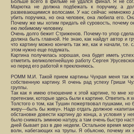
Больше всего в фильме не удался финал. Я не со
Марютка не должна подбежать к поручику, а дол
развевающимися волосами. У нас сейчас немножко д
убить поручика, но она человек, она любила его. О
Почему же мы хотим придать ей суровость, почему о
ею любимому человеку.
Очень долго бежит Стриженов. Почему-то упор сдел
должна быть главной. Не знаю, как найдут автор и г
что картину можно кончить так же, как и начали, т.е. 
этом нужно еще подумать.
Картина получилась хорошая, она будет иметь успех
отметить великолепнейшую работу Сергея Урусевског
но перед его работой я преклоняюсь.
РОММ М.И. Такой прием картины Чухрая меня так же
собственную картину. Я очень рад успеху Гриши Чу
группы.
Так как я имею отношение к этой картине, то мне хо
претензии, которые здесь были к картине. Ответить я х
Толстого о том, как Тушин пожертвовал пушками, но 
жиру—быть бы живу». Надо отдать должное «капитан
обстановке довести картину до конца, а условия у н
было снимать зимнюю натуру, а там очень быстро нас
дней бывает раз в две недели. Остальное время море
волн, набегающих на трупы. Я объясню, почему их не