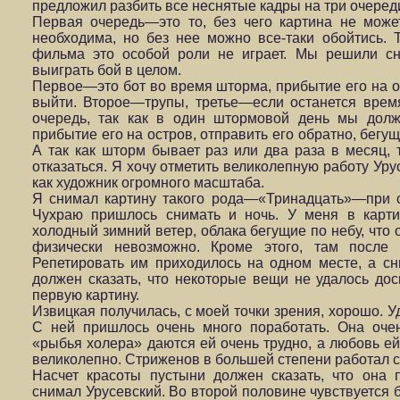
предложил разбить все неснятые кадры на три очеред
Первая очередь—это то, без чего картина не може
необходима, но без нее можно все-таки обойтись. 
фильма это особой роли не играет. Мы решили сн
выиграть бой в целом.
Первое—это бот во время шторма, прибытие его на ос
выйти. Второе—трупы, третье—если останется вре
очередь, так как в один штормовой день мы долж
прибытие его на остров, отправить его обратно, бегу
А так как шторм бывает раз или два раза в месяц, 
отказаться. Я хочу отметить великолепную работу Урус
как художник огромного масштаба.
Я снимал картину такого рода—«Тринадцать»—при с
Чухраю пришлось снимать и ночь. У меня в карт
холодный зимний ветер, облака бегущие по небу, что 
физически невозможно. Кроме этого, там после 
Репетировать им приходилось на одном месте, а сн
должен сказать, что некоторые вещи не удалось дос
первую картину.
Извицкая получилась, с моей точки зрения, хорошо. 
С ней пришлось очень много поработать. Она оче
«рыбья холера» даются ей очень трудно, а любовь ей 
великолепно. Стриженов в большей степени работал с
Насчет красоты пустыни должен сказать, что она п
снимал Урусевский. Во второй половине чувствуется 