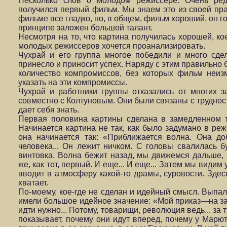
Несколько слов о молодом режиссере. Очень ред
получился первый фильм. Мы знаем это из своей прак
фильме все гладко, но, в общем, фильм хороший, он го
принципе заложен большой талант.
Несмотря на то, что картина получилась хорошей, ко
молодых режиссеров хочется проанализировать.
Чухрай и его группа многое победили и много сдел
принесло и приносит успех. Наряду с этим правильно 
количество компромиссов, без которых фильм неи
указать на эти компромиссы.
Чухрай и работники группы отказались от многих 
совместно с Колтуновым. Они были связаны с трудност
дает себя знать.
Первая половина картины сделана в замедленном те
Начинается картина не так, как было задумано в ре
она начинается так: «Приближается волна. Она д
человека... Он лежит ничком. С головы свалилась б
винтовка. Волна бежит назад, мы движемся дальше, 
же, как тот, первый. И еще... И еще... Затем мы видим 
вводит в атмосферу какой-то драмы, суровости. Здес
хватает.
По-моему, кое-где не сделан и идейный смысл. Выпал
имели большое идейное значение: «Мой приказ—на зар
идти нужно... Потому, товарищи, революция ведь... за 
показывает, почему они идут вперед, почему у Марют