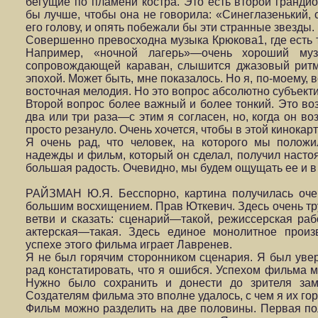
бегущие по пламени костра. Это есть второй грандио
бы лучше, чтобы она не говорила: «Синеглазенький, 
его голову, и опять побежали бы эти странные звезды.
Совершенно превосходна музыка Крюкова1, где есть т
Например, «ночной лагерь»—очень хороший муз
сопровождающей караван, слышится джазовый ритм
эпохой. Может быть, мне показалось. Но я, по-моему, в
восточная мелодия. Но это вопрос абсолютно субъект
Второй вопрос более важный и более тонкий. Это воз
два или три раза—с этим я согласен, но, когда он во
просто резануло. Очень хочется, чтобы в этой кинокар
Я очень рад, что человек, на которого мы полож
надежды и фильм, который он сделал, получил настоя
большая радость. Очевидно, мы будем ощущать ее и 
РАЙЗМАН Ю.Я. Бесспорно, картина получилась оче
большим восхищением. Прав Юткевич. Здесь очень тру
ветви и сказать: сценарий—такой, режиссерская ра
актерская—такая. Здесь единое монолитное прои
успехе этого фильма играет Лавренев.
Я не был горячим сторонником сценария. Я был увере
рад констатировать, что я ошибся. Успехом фильма 
Нужно было сохранить и донести до зрителя зам
Создателям фильма это вполне удалось, с чем я их го
Фильм можно разделить на две половины. Первая 