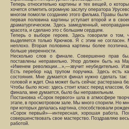
Теперь относительно картины и тех вещей, о которы
хочется отметить огромную заслугу оператора Урусевс
многом помогли созданию этого фильма. Правы были 
первая половина картины уступает второй и в свое
драматургическом. Здесь замедленный, неоправданн
красота, и сделано это с большим сердцем.
Теперь о выборе героев. Здесь говорили о том, 
выделяется только Крючков. Я с этим не согласен. 
неплохо. Вторая половина картины более поэтична,
больше уверенности.
Несколько слов о финале. Совершенно прав бы
поставлены неправильно. Упор должен быть на Мар
«Именем революции…»,—звучит неубедительно. Изви
Есть перебор над трупом поручика. Здесь есть как
состояния. Мне думается финал нужно сделать так:
головой и ждет. Она может быть сейчас растерзана бе
Чтобы было ясно: здесь стоит класс перед классом, 
финала, мне думается, было бы неправильным.
Постановка «Сорок первого» шла в атмосфере творч
этапе, в просмотровом зале. Мы много спорили. Но мн
при которых делалась картина, способствовали рожде
«Сорок первый»—интересная, хорошая работа. По
совершенствовать свое мастерство. Поздравляю весь 
работой.