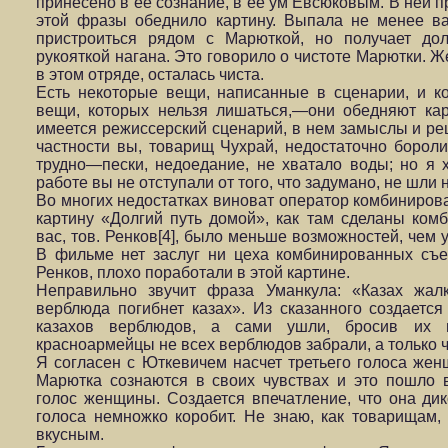
принесено в ее сознание, в ее ум Евсюковым. В ней 
этой фразы обеднило картину. Выпала не менее ва
пристроиться рядом с Марюткой, но получает до
рукояткой нагана. Это говорило о чистоте Марютки. 
в этом отряде, осталась чиста.
Есть некоторые вещи, написанные в сценарии, и ко
вещи, которых нельзя лишаться,—они обедняют кар
имеется режиссерский сценарий, в нем замыслы и реш
частности вы, товарищ Чухрай, недостаточно борол
трудно—пески, недоедание, не хватало воды; но я 
работе вы не отступали от того, что задумано, не шли
Во многих недостатках виноват оператор комбиниров
картину «Долгий путь домой», как там сделаны ком
вас, тов. Ренков[4], было меньше возможностей, чем 
В фильме нет заслуг ни цеха комбинированных съе
Ренков, плохо поработали в этой картине.
Неправильно звучит фраза Уманкула: «Казах жал
верблюда погибнет казах». Из сказанного создаетс
казахов верблюдов, а сами ушли, бросив их 
красноармейцы не всех верблюдов забрали, а только ч
Я согласен с Юткевичем насчет третьего голоса женщ
Марютка сознаются в своих чувствах и это пошло в
голос женщины. Создается впечатление, что она дико
голоса немножко коробит. Не знаю, как товарищам,
вкусным.