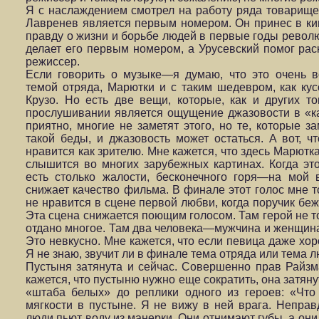
Я с наслаждением смотрел на работу ряда товарищей,
Лавренев является первым номером. Он принес в ки
правду о жизни и борьбе людей в первые годы револю
делает его первым номером, а Урусевский помог раск
режиссер.
Если говорить о музыке—я думаю, что это очень 
темой отряда, Марютки и с таким шедевром, как кусо
Крузо. Но есть две вещи, которые, как и других т
прослушивании является ощущение джазовости в «ка
приятно, многие не заметят этого, но те, которые з
такой беды, и джазовость может остаться. А вот, чт
нравится как зрителю. Мне кажется, что здесь Марютк
слышится во многих зарубежных картинах. Когда это
есть столько жалости, бесконечного горя—на мой в
снижает качество фильма. В финале этот голос мне т
не нравится в сцене первой любви, когда поручик беж
Эта сцена снижается поющим голосом. Там герой не т
отдано многое. Там два человека—мужчина и женщина,
Это невкусно. Мне кажется, что если певица даже хор
Я не знаю, звучит ли в финале тема отряда или тема л
Пустыня затянута и сейчас. Совершенно прав Райзм
кажется, что пустыню нужно еще сократить, она затяну
«штаба белых» до реплики одного из героев: «Что 
мягкости в пустыне. Я не вижу в ней врага. Неправ
люди пьют воду из манерки. Они отнимают губы, а они