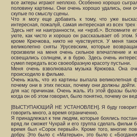
все актеры играют неплохо. Особенно хорошо сыгра
половину картины. Они очень хорошо удались, они 
скупые по смыслу сцены.
Что я могу еще добавить к тому, что уже выска
интересная, пожалуй, самая интересная из всех трех
Здесь нет ни наигранности, ни <нрзб.>. Вспомните ег
уюте, как чисто и хорошо он рассказывает об этом. Я
кроме Крючкова, никто не чувствуется. У меня так
великолепно сняты Урусевским, которые возвраща
произвели на меня очень сильное впечатление и ко
освещались солнцем, и в бурю. Здесь очень интерес
сумел передать всю своеобразную красоту пустыни.
Меня очень взволновала музыка Крюкова. Она оче
происходило в фильме.
Очень жаль, что из картины выпала великолепная ф
почему они в этих песках, почему они должны дойти
для нас причинам. Очень жаль. Из этой фразы было в
когда он об этом говорил, было понятно, почему он вед
[ВЫСТУПАЮЩИЙ НЕ УСТАНОВЛЕН]. Я буду говорить о
говорить много, а время ограниченно.
Я принадлежал к тем людям, которые боялись постано
вряд ли сможет Чухрай и его группа сделать фильм б
время был «Сорок первый». Кроме того, многие пов
добру. Это было с «Матерью», это было с «Богдано