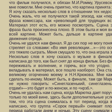
что фильм получился, я обязан М.И.Ромму, Урусевск
мне помогли. Мне очень приятно, что картина принята
Я хочу сказать несколько слов в отношении тех недос
Очень жаль, что не получился такой эпизод, как «пе
фраза комиссара, как «революций для трудящих вс
Материал этот есть, его можно посмотреть. Сцена 
фраза была произнесена плохо. В этом была и моя ви
всей картине. Может быть, дальше в картине уда
движения отряда.
Очень не удался нам финал. Я до сих пор не могу поня
стреляет со словами: «Во имя революции…»—это осо
это тяжело сыграть. Меня смущало то, что она играла 
Несколько слов я хочу сказать о музыке в финал
написана до того, как был снят до конца фильм. Без 
переживать и волнение, и горечь, все что угодно.
вкладывать в материал, все пошло наоборот. Она стал
великому огорчению моему и Н.Н.Крюкова. Мне ка
сделать по-иному. Может быть, в финале, там где Мар
не нужно говорить: «Синеглазенький, синеглазен
отдам!»—это будет и по-женски, и по <нрзб.>.
Очень не удалась нам сцена, когда Марютка дает поруч
только по моей вине, здесь были дополнительные усло
том, что эта сцена снималась в тот период, когда
написано, что группа «Сорок первый» снимает плох
период работали днем и ночью. Эту сцену снимали 