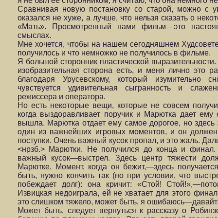
я не был ее сторонником, я считаю, что она немного н
Сравнивая новую постановку со старой, можно с ув
оказался не хуже, а лучше, что нельзя сказать о нек
«Мать». Просмотренный нами фильм—это настоя
смыслах.
Мне хочется, чтобы на нашем сегодняшнем Худсовете
получилось и что немножко не получилось в фильме.
Я большой сторонник пластической выразительности. 
изобразительная сторона есть, и меня лично это ра
благодаря Урусевскому, который изумительно 
чувствуется удивительная сыгранность и слаже
режиссера и оператора.
Но есть некоторые вещи, которые не совсем получи
когда выздоравливает поручик и Марютка дает ему 
вышла. Марютка отдает ему самое дорогое, но здесь э
один из важнейших игровых моментов, и он должен
поступки. Очень важный кусок пропал, и это жаль. Да
<нрзб.> Марютки. Не получился до конца и финал
важный кусок—выстрел. Здесь центр тяжести дол
Марютке. Момент, когда он бежит,—здесь получаетс
быть, нужно кончить так (но при условии, что выстр
побеждает долг): она кричит: «Стой! Стой!»,—пото
Извицкая недоиграла, ей не хватает для этого финал
это слишком тяжело, может быть, я ошибаюсь—давайт
Может быть, следует вернуться к рассказу о Робинз