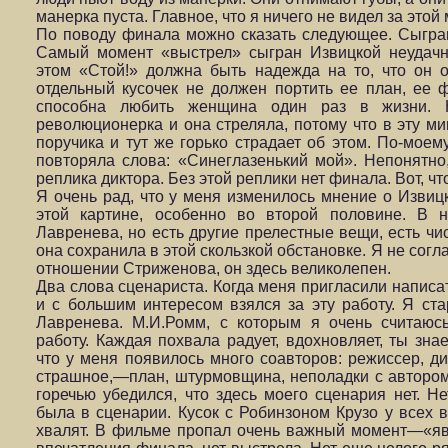
манерка пуста. Главное, что я ничего не видел за этой
По поводу финала можно сказать следующее. Сыгран
Самый момент «выстрел» сыгран Извицкой неудачно
этом «Стой!» должна быть надежда на то, что он о
отдельный кусочек не должен портить ее план, ее 
способна любить женщина один раз в жизни. 
революционерка и она стреляла, потому что в эту ми
поручика и тут же горько страдает об этом. По-моему
повторяла слова: «Синеглазенький мой». Непонятно
реплика диктора. Без этой реплики нет финала. Вот, что
Я очень рад, что у меня изменилось мнение о Извиц
этой картине, особенно во второй половине. В 
Лавренева, но есть другие прелестные вещи, есть чи
она сохранила в этой скользкой обстановке. Я не сог
отношении Стриженова, он здесь великолепен.
Два слова сценариста. Когда меня пригласили написа
и с большим интересом взялся за эту работу. Я ста
Лавренева. М.И.Ромм, с которым я очень считаюс
работу. Каждая похвала радует, вдохновляет, ты зна
что у меня появилось много соавторов: режиссер, ди
страшное,—план, штурмовщина, неполадки с автором и
горечью убедился, что здесь моего сценария нет. Не
была в сценарии. Кусок с Робинзоном Крузо у всех 
хвалят. В фильме пропал очень важный момент—«явл