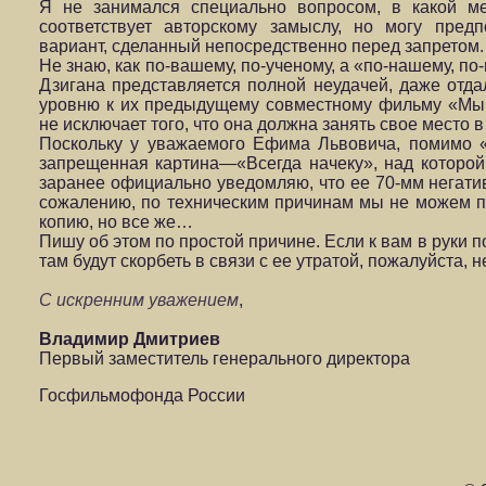
Я не занимался специально вопросом, в какой м
соответствует авторскому замыслу, но могу пред
вариант, сделанный непосредственно перед запретом.
Не знаю, как по-вашему, по-ученому, а «по-нашему, п
Дзигана представляется полной неудачей, даже отд
уровню к их предыдущему совместному фильму «Мы и
не исключает того, что она должна занять свое место в
Поскольку у уважаемого Ефима Львовича, помимо 
запрещенная картина—«Всегда начеку», над которой 
заранее официально уведомляю, что ее 70-мм негатив
сожалению, по техническим причинам мы не можем по
копию, но все же…
Пишу об этом по простой причине. Если к вам в руки п
там будут скорбеть в связи с ее утратой, пожалуйста, н
С искренним уважением
,
Владимир Дмитриев
Первый заместитель генерального директора
Госфильмофонда России