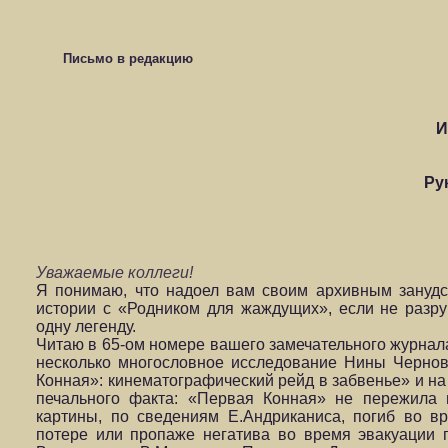
Письмо в редакцию
И
Ру
Уважаемые коллеги!
Я понимаю, что надоел вам своим архивным занудс
истории с «Родником для жаждущих», если не разру
одну легенду.
Читаю в 65-ом номере вашего замечательного журнала
несколько многословное исследование Нины Черно
Конная»: кинематографический рейд в забвенье» и на
печального факта: «Первая Конная» не пережила 
картины, по сведениям Е.Андриканиса, погиб во 
потере или пропаже негатива во время эвакуации 