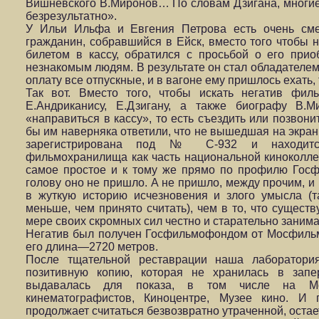
Вишневского В.Миронов… По словам Дзигана, многие 
безрезультатно».
У Ильи Ильфа и Евгения Петрова есть очень сме
гражданин, собравшийся в Ейск, вместо того чтобы
билетом в кассу, обратился с просьбой о его при
незнакомым людям. В результате он стал обладателем 
оплату все отпускные, и в вагоне ему пришлось ехать, 
Так вот. Вместо того, чтобы искать негатив фил
Е.Андриканису, Е.Дзигану, а также биографу В.
«направиться в кассу», то есть съездить или позвон
бы им наверняка ответили, что не вышедшая на экра
зарегистрирована под № С-932 и находитс
фильмохранилища как часть национальной киноколле
самое простое и к тому же прямо по профилю Госф
голову оно не пришло. А не пришло, между прочим, и п
в жуткую историю исчезновения и злого умысла (та
меньше, чем принято считать), чем в то, что сущест
мере своих скромных сил честно и старательно занима
Негатив был получен Госфильмофондом от Мосфильма
его длина—2720 метров.
После тщательной реставрации наша лаборатория
позитивную копию, которая не хранилась в запе
выдавалась для показа, в том числе на М
кинематографистов, Киноцентре, Музее кино. И 
продолжает считаться безвозвратно утраченной, остае