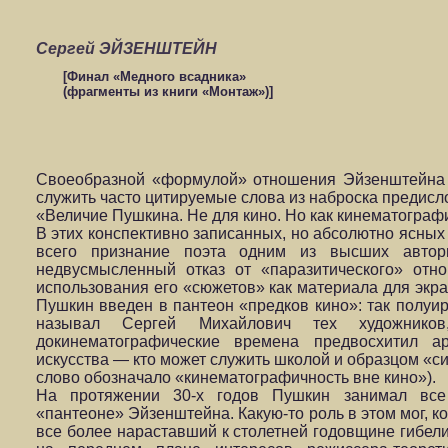
Сергей ЭЙЗЕНШТЕЙН
[Финал «Медного всадника»
(фрагменты из книги «Монтаж»)]
Своеобразной «формулой» отношения Эйзенштейна 
служить часто цитируемые слова из наброска предисл
«Величие Пушкина. Не для кино. Но как кинематографи
В этих конспективно записанных, но абсолютно ясны
всего признание поэта одним из высших автор
недвусмысленный отказ от «паразитического» отн
использования его «сюжетов» как материала для экра
Пушкин введен в пантеон «предков кино»: так полуир
называл Сергей Михайлович тех художник
докинематографические времена предвосхитил ар
искусства — кто может служить школой и образцом «с
слово обозначало «кинематографичность вне кино»).
На протяжении 30-х годов Пушкин занимал все
«пантеоне» Эйзенштейна. Какую-то роль в этом мог, к
все более нараставший к столетней годовщине гибели 