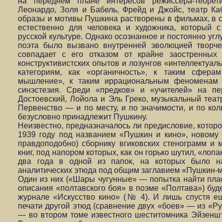
на переднем плане интересов режиссера-теоре
Леонардо, Золя и Бабель, Фрейд и Джойс, театр Ка
образы и мотивы Пушкина растворены в фильмах, в ст
естественно для человека и художника, который 
русской культуре. Однако осознанное и постоянно уг
поэта было вызвано внутренней эволюцией творче
совпадает с его отказом от крайне заостренных 
конструктивистских опытов и лозунгов «интеллектуаль
категориям, как «органичность», к таким сферам
мышление», к таким иррациональным феноменам в
синэстезия. Среди «предков» и «учителей» на п
Достоевский, Лойола и Эль Греко, музыкальный театр
Первенство — и по месту, и по значимости, и по ко
безусловно принадлежит Пушкину.
Неизвестно, предназначалось ли предисловие, котор
1939 году под названием «Пушкин и кино», новому
правдоподобно) сборнику вгиковских стенограмм и 
книг, под напором которых, как он горько шутил, «лоп
два года в одной из папок, на которых было н
аналитических этюда под общим заглавием «Пушкин-
Один из них («Шары чугунные» — попытка найти пла
описания «полтавского боя» в поэме «Полтава») буде
журнале «Искусство кино» (№ 4). И лишь спустя ещ
печати другой этюд (сравнение двух «боев» — из «
— во втором томе известного шеститомника Эйзенш