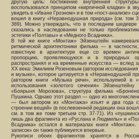
другую цель: постижение внутренней структур
воспользовался принципом «кирпичной кладки» в зв
увидеть в «Иване Грозном» и в том «пост-анализе» сц
вошел в книгу «Неравнодушная природа» (см. том 3 
389). Можно утверждать, что в последнем шедевр
сказались в наследовании не только проблематик
эстетики «Полтавы» и «Медного Всадника».
В той же книге «Монтаж» Эйзенштейн намеревалс
ритмической архитектоники фильма — в частности,
известную в архитектуре еще со времен антич
пропорцию, проявляющуюся и в природных орг
распространял и на временные искусства — вслед з
ХХ века: Эмилием Розеновым (автором исследования «
и музыке», которое цитируется в «Неравнодушной п
(автором книги «Музыка речи», используемой в 
использования «золотого сечения» Эйзенштейну 
«Боярыня Морозова», структура фильма «Бронено
Пушкина. Однако этот раздел — одно из многочислен
— был автором из «Монтажа» изъят и два года с
строении вещей» (в послевоенной редакции она вош
см. в том же томе третьем стр. 37-71). Из «пушкинс
лишь два фрагмента из «Руслана и Людмилы» и «По
Всадника» остался в материалах книги «Монтаж».
записок» он также публикуется впервые.
Рукописи обоих фрагментов хранятся в Россий