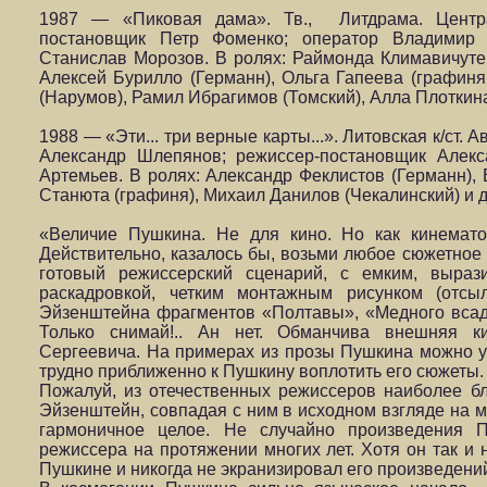
1987 — «Пиковая дама». Тв., Литдрама. Центра
постановщик Петр Фоменко; оператор Владимир К
Станислав Морозов. В ролях: Раймонда Климавичуте
Алексей Бурилло (Германн), Ольга Гапеева (графин
(Нарумов), Рамил Ибрагимов (Томский), Алла Плоткина
1988 — «Эти... три верные карты...». Литовская к/ст.
Александр Шлепянов; режиссер-постановщик Алекс
Артемьев. В ролях: Александр Феклистов (Германн), 
Станюта (графиня), Михаил Данилов (Чекалинский) и д
«Величие Пушкина. Не для кино. Но как кинемато
Действительно, казалось бы, возьми любое сюжетно
готовый режиссерский сценарий, с емким, выраз
раскадровкой, четким монтажным рисунком (отсы
Эйзенштейна фрагментов «Полтавы», «Медного всадни
Только снимай!.. Ан нет. Обманчива внешняя ки
Сергеевича. На примерах из прозы Пушкина можно у
трудно приближенно к Пушкину воплотить его сюжеты.
Пожалуй, из отечественных режиссеров наиболее б
Эйзенштейн, совпадая с ним в исходном взгляде на м
гармоничное целое. Не случайно произведения 
режиссера на протяжении многих лет. Хотя он так и
Пушкине и никогда не экранизировал его произведени