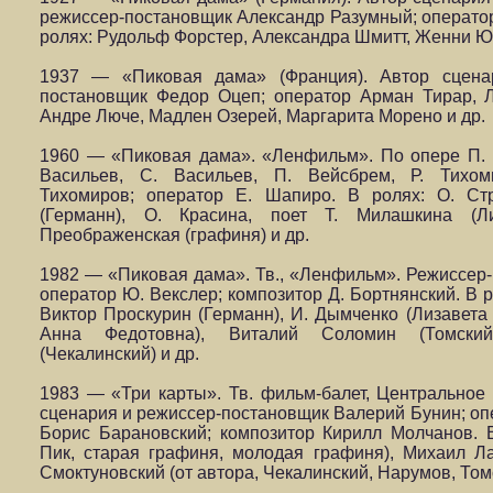
режиссер-постановщик Александр Разумный; операто
ролях: Рудольф Форстер, Александра Шмитт, Женни Юг
1937 — «Пиковая дама» (Франция). Автор сцена
постановщик Федор Оцеп; оператор Арман Тирар, 
Андре Люче, Мадлен Озерей, Маргарита Морено и др.
1960 — «Пиковая дама». «Ленфильм». По опере П. Ч
Васильев, С. Васильев, П. Вейсбрем, Р. Тихоми
Тихомиров; оператор Е. Шапиро. В ролях: О. Ст
(Германн), О. Красина, поет Т. Милашкина (Л
Преображенская (графиня) и др.
1982 — «Пиковая дама». Тв., «Ленфильм». Режиссер
оператор Ю. Векслер; композитор Д. Бортнянский. В р
Виктор Проскурин (Германн), И. Дымченко (Лизавета 
Анна Федотовна), Виталий Соломин (Томский)
(Чекалинский) и др.
1983 — «Три карты». Тв. фильм-балет, Центральное 
сценария и режиссер-постановщик Валерий Бунин; оп
Борис Барановский; композитор Кирилл Молчанов.
Пик, старая графиня, молодая графиня), Михаил Ла
Смоктуновский (от автора, Чекалинский, Нарумов, Томс