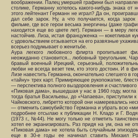
воображении. Палец умершей графини был направлен 
столике, Германну хотелось какого-нибудь знака от н
этого лейтенант Германн не играл? Да он, проигравш
дал себе зарок. Ну, а что получается, когда заро
фильме, где все герои весьма энергичны (даже графин
находится еще во цвете лет). Германн — в меру легк
настойчив. Лиза, истая француженка — кокетливая к
с удовольствием отзывается на его развязные ухажива
всерьез подумывает о женитьбе.
Аура легкого любовного флирта пропитывает ф
неожиданно становится... любовный треугольник. Ча
бравый военный Ирецкий, серьезный, положительный
любви не всегда везет тем, кто этого достоин. И в 
Лизе навестить Германна, окончательно слегшего в го
«тайну» трех карт. Примиряющее рукопожатие, блест
— перспектива полного выздоровления и счастливого б
«Пиковая дама», вышедшая у нас в 1960 году, могла 
тогда братья Васильевы, до «Чапаева», приступили 
Чайковского, либретто которой они намеревались нес
— отменить самоубийство Германна и убрать всю «ми
подробнее отсылаю к публикации Н. Кладо и Г. Вод
(1973 г., №44). Не могу только не отметить таинстве
хотел ее экранизировать. Раз придя на ум, она не о
«Пиковая дама» не хотела быть случайным эпизодом
еще в 30-е годы ее начинал ставить Михаил Ро