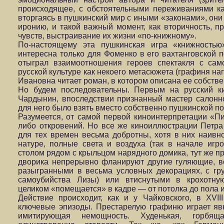
происходящее, с обстоятельными переживаниями ка
вторгаясь в пушкинский мир с иными «законами», они
иронию, и такой важный момент, как вторичность, 
чувств, выстраивание их жизни «по-книжному».
По-настоящему эта пушкинская игра «книжностью»
интересна только для Фоменко в его вахтанговской п
отыграл взаимоотношения героев спектакля с са
русской культуре как некоего метасюжета (графиня на
Ивановна читает роман, в котором описана ее собствен
Но будем последовательны. Первым на русский к
Чардынин, впоследствии признанный мастер салон
для него было взять вместо собственно пушкинской по
Разумеется, от самой первой киноинтерпретации «П
либо откровений. Но все же киноиллюстрации Петра
для тех времен весьма добротны, хотя в них наивн
натуре, полные света и воздуха (так в начале игр
столом рядом с крыльцом нарядного домика, тут же пр
дворика непрерывно фланируют другие гуляющие, всё
разыгранными в весьма условных декорациях, с г
самоубийства Лизы) или втиснутыми в крохотную
целиком «помещается» в кадре — от потолка до пола и
Действие происходит, как и у Чайковского, в XVII
ключевые эпизоды. Престарелую графиню играет явн
имитирующая немощность. Худенькая, горбя