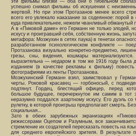
эти фильмы близки — оба они о гибельном соблаз
успешно снимал фильмы об искушении с неизменн
жертвой. Но при этом Протазанов менее всего стре
всего его увлекало наказание за содеянное: порой 
куда привлекательнее, нежели чванливый обманутый 
А в «Пиковой даме» его Германн не только злодей, н
искусу и проигравший себя, собственную жизнь, запу
метафора: Мозжухин в сетях паука) в тенетах опасно
разработанном психологическом конфликте — пое
Протазанова визуально конкретно-предметно, лишен
грезы, сны, видения, кошмары материализуются.
выразительна — недаром в том же 1916 году была 
изданием (в качестве рекламы к фильму) повесть
фотографиями из ленты Протазанова.
Мозжухинский Германн взял, заимствовал у Герма
черты. Роковой красавец — горбоносый, с подвед
подтянут. Гордец, блестящий офицер, перед кот
большое будущее, перечеркнутое им самим в тот з
неразумно поддался азартному искусу. Его дуэль со
рулетку, в которой проигрыш предполагает смерть. Без
социальная...
Зато в обеих зарубежных экранизациях «Пиков
режиссерами Оцепом и Разумным, все заканчивает
стремление их создателей пересказать повесть на язы
для среднего европейского зрителя. В результате 