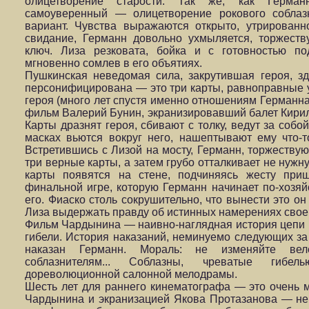
олицетворение старости. Так же, как Германн
самоуверенный — олицетворение рокового соблаз
вариант. Чувства выражаются открыто, утрирован
свидание, Германн довольно ухмыляется, торжест
ключ. Лиза резковата, бойка и с готовностью по
мгновенно сомлев в его объятиях.
Пушкинская неведомая сила, закрутившая героя, зд
персонифицирована — это три карты, равноправные у
героя (много лет спустя именно отношениям Германна
фильм Валерий Бунин, экранизировавший балет Кири
Карты дразнят героя, сбивают с толку, ведут за собо
масках вьются вокруг него, нашептывают ему что-т
Встретившись с Лизой на мосту, Германн, торжествую
три верные карты, а затем грубо отталкивает не нуж
карты появятся на стене, подчиняясь жесту при
финальной игре, которую Германн начинает по-хозя
его. Фиаско столь сокрушительно, что вынести это он 
Лиза выдержать правду об истинных намерениях свое
Фильм Чардынина — наивно-наглядная история цепи 
гибели. История наказаний, неминуемо следующих за
наказан Германн. Мораль: не изменяйте вел
соблазнителям... Соблазны, чреватые гиб
дореволюционной салонной мелодрамы.
Шесть лет для раннего кинематографа — это очень 
Чардынина и экранизацией Якова Протазанова — не