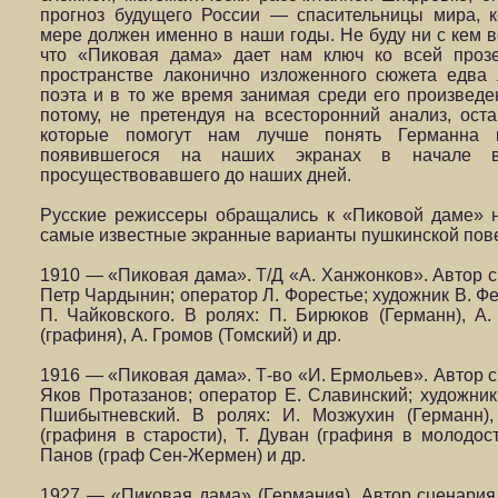
прогноз будущего России — спасительницы мира, 
мере должен именно в наши годы. Не буду ни с кем в
что «Пиковая дама» дает нам ключ ко всей проз
пространстве лаконично изложенного сюжета едва
поэта и в то же время занимая среди его произвед
потому, не претендуя на всесторонний анализ, ост
которые помогут нам лучше понять Германна к
появившегося на наших экранах в начале в
просуществовавшего до наших дней.
Русские режиссеры обращались к «Пиковой даме» 
самые известные экранные варианты пушкинской пове
1910 — «Пиковая дама». Т/Д «А. Ханжонков». Автор 
Петр Чардынин; оператор Л. Форестье; художник В. Ф
П. Чайковского. В ролях: П. Бирюков (Германн), А.
(графиня), А. Громов (Томский) и др.
1916 — «Пиковая дама». Т-во «И. Ермольев». Автор 
Яков Протазанов; оператор Е. Славинский; художники
Пшибытневский. В ролях: И. Мозжухин (Германн),
(графиня в старости), Т. Дуван (графиня в молодост
Панов (граф Сен-Жермен) и др.
1927 — «Пиковая дама» (Германия). Автор сценария 