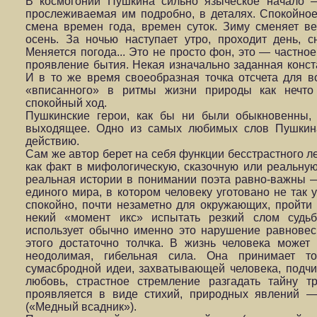
В космогонии Пушкина сильно языческое начало 
прослеживаемая им подробно, в деталях. Спокойное
смена времен года, времен суток. Зиму сменяет ве
осень. За ночью наступает утро, проходит день, с
Меняется погода... Это не просто фон, это — частно
проявление бытия. Некая изначально заданная конс
И в то же время своеобразная точка отсчета для в
«вписанного» в ритмы жизни природы как нечто
спокойный ход.
Пушкинские герои, как бы ни были обыкновенны,
выходящее. Одно из самых любимых слов Пушкина
действию.
Сам же автор берет на себя функции бесстрастного 
как факт в мифологическую, сказочную или реальную
реальная истории в понимании поэта равно-важны 
единого мира, в котором человеку уготовано не так 
спокойно, почти незаметно для окружающих, пройти
некий «момент икс» испытать резкий слом судьб
использует обычно именно это нарушение равновес
этого достаточно толчка. В жизнь человека може
неодолимая, гибельная сила. Она принимает т
сумасбродной идеи, захватывающей человека, подчи
любовь, страстное стремление разгадать тайну т
проявляется в виде стихий, природных явлений —
(«Медный всадник»).