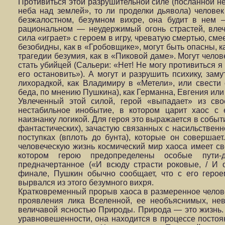
Противиться этой разрушительной силе (посланной не
неба над землей», то ли проделки дьявола) человек
безжалостном, безумном вихре, она будит в нем
рациональном — неудержимый огонь страстей, вле
сила «играет» с героем в игру, чреватую смертью, сме
безобидны, как в «Гробовщике», могут быть опасны, к
трагедии безумия, как в «Пиковой даме». Могут челов
стать убийцей (Сальери: «Нет! Не могу противиться я
его остановить»). А могут и разрушить психику, зам
лихорадкой, как Владимиру в «Метели», или свести
беда, по мнению Пушкина), как Германна, Евгения ил
Увлеченный этой силой, герой «выпадает» из св
нестабильное инобытие, в котором царит хаос с 
наизнанку логикой. Для героя это выражается в событ
фантастических), зачастую связанных с насильственн
поступках (вплоть до бунта), которые он совершае
человеческую жизнь космический мир хаоса имеет св
котором герою предопределены особые пути-
предначертанное («И всюду страсти роковые, / И о
финале, Пушкин обычно сообщает, что с его герое
вырвался из этого безумного вихря.
Кратковременный прорыв хаоса в размеренное челов
проявления лика Вселенной, ее необъяснимых, не
величавой ясностью Природы. Природа — это жизнь.
уравновешенности, она находится в процессе посто