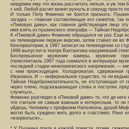
невдомек ему, что жизнь рассчитать нельзя, и уж тем 
с ней. Любой расчет может рухнуть в секунду просто по
И только Петр Фоменко не боится признать: Пушкин
загадка — главная составляющая его сюжетов, так по
«Пиковую даму», как главное действующее лицо эт
имя взять из пушкинского эпиграфа — Тайная Недобр
К «Пиковой даме» Фоменко обращался не раз. Еще в
на телевидении первую версию, затем ставил ее во 
Консерватории, в 1987 записал на телевидении со сту
1996 выпустил в театре Вахтангова нашумевший спекта
Беспрерывное кружение камеры, кружение гер
(телеспектакль 1987 года снимался в интерьерах муз
последней стадии нечеловеческого напряжения, — ему
с ним происходящее. Холодноватая, сдержанная г
Ивановна. И — инфернальное существо, то ли ведьм
Тайная Недоброжелательность, не отступающая от г
через плечо, подсказывающая слова и поступки, пре
случиться...
Фоменко разглядел в «Пиковой даме» то, что до него 
что считали не самым важным и интересным, то ли п
уйдешь. Человеку с профилем Наполеона, душой Меф
могло быть суждено жить долго и счастливо. Рано 
«взорваться»...
* У Пушкина почти в каждой повести, поэме, сюжетно