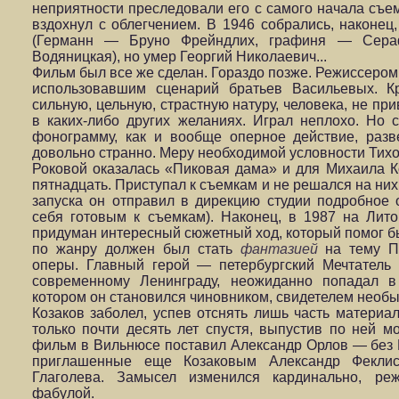
неприятности преследовали его с самого начала съем
вздохнул с облегчением. В 1946 собрались, наконец
(Германн — Бруно Фрейндлих, графиня — Сера
Водяницкая), но умер Георгий Николаевич...
Фильм был все же сделан. Гораздо позже. Режиссеро
использовавшим сценарий братьев Васильевых. К
сильную, цельную, страстную натуру, человека, не пр
в каких-либо других желаниях. Играл неплохо. Но 
фонограмму, как и вообще оперное действие, разв
довольно странно. Меру необходимой условности Тихо
Роковой оказалась «Пиковая дама» и для Михаила К
пятнадцать. Приступал к съемкам и не решался на них 
запуска он отправил в дирекцию студии подробное 
себя готовым к съемкам). Наконец, в 1987 на Лито
придуман интересный сюжетный ход, который помог бы
по жанру должен был стать
фантазией
на тему П
оперы. Главный герой — петербургский Мечтател
современному Ленинграду, неожиданно попадал в
котором он становился чиновником, свидетелем необ
Козаков заболел, успев отснять лишь часть материа
только почти десять лет спустя, выпустив по ней мо
фильм в Вильнюсе поставил Александр Орлов — без 
приглашенные еще Козаковым Александр Феклис
Глаголева. Замысел изменился кардинально, реж
фабулой.