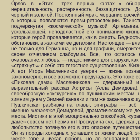
Орлов в «Этих... трех верных картах...» обна
нерешительность, растерянность, беззащитность.
черный и золотой. Постоянный мрак, мерцание свечей
в которых появляются врезы-ретроспекции. Таинст
подчеркнутая «космической» музыкой Артемьева
ускользающей, неподвластной его пониманию жизнь
которые герой проваливается, как в смерть. Бедност
обстановки, а жалкими ее деталями. Настоящее — вяз
не только для Германна, но и для графини, омерзите
своем отчетливом слабоумии. Все, что осталось
очарование, любовь, — недостижимо для старухи, как
«стряхнуть» с себя это тягостное существование. Жиз
А вот Игорь Масленников уверен — жизнь позна
закономерно, и всё возможно предугадать. Эт
«Пиковая дама» Масленникова — сдержанный и
выразительный рассказ Актрисы (Алла Демидова),
своеобразную «экскурсию» по пушкинским местам,
зимним днем у Зимней канавки и там же заканчивающ
Пушкинская разбивка на главы, эпиграфы — всё 
именно
читается
Демидовой, драматическому же де
места. Мистики в этой эмоционально спокойной, «ур
даме» совсем нет. Германн Проскурина сух, сдержан, 
любопытство потянуло его в это опасное путешеств
Он из породы холодных, уставших от жизни людей, эг
чужое горе и чужая любовь, но до основания пот