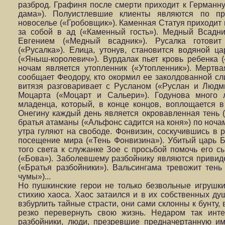
разброд. Графиня после смерти приходит к Германн
дама»). Полуистлевшие клиенты являются по п
новоселье («Гробовщик»). Каменная Статуя приходит в
за собой в ад («Каменный гость»). Медный Всадн
Евгением («Медный всадник»). Русалка готови
(«Русалка»). Елица, утонув, становится водяной ц
(«Яныш-королевич»). Вурдалак пьет кровь ребенка 
ночам является утопленник («Утопленник»). Мертв
сообщает Феодору, кто окормил ее заколдованной сл
витязя разговаривает с Русланом («Руслан и Людм
Моцарта («Моцарт и Сальери»). Годунова много л
младенца, который, в конце концов, воплощается в
Онегину каждый день является окровавленная тень 
братья атаманы («Альфонс садится на коня») по ночам
утра гуляют на свободе. Фонвизин, соскучившись в 
посещение мира («Тень Фонвизина»). Убитый царь 
того света к служанке Зое с просьбой помочь его 
(«Бова»). Заболевшему разбойнику являются привид
(«Братья разбойники»). Вальсингама тревожит те
чумы»)...
Но пушкинские герои не только безвольные игрушк
стихию хаоса. Хаос затаился и в их собственных ду
взбурлить тайные страсти, они сами склонны к бунту,
резко перевернуть свою жизнь. Недаром так инт
разбойники, люди, презревшие предначертанную им