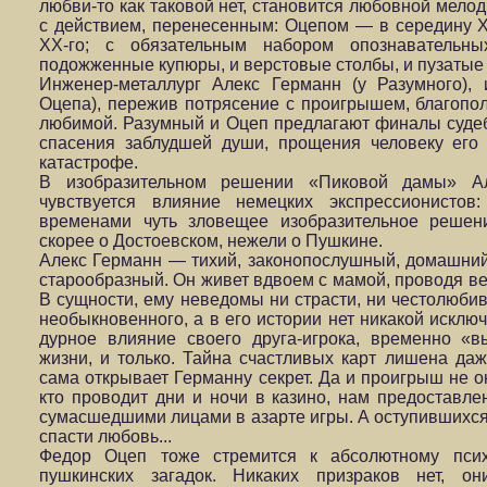
любви-то как таковой нет, становится любовной мело
с действием, перенесенным: Оцепом — в середину X
XX-го; с обязательным набором опознавательн
подожженные купюры, и верстовые столбы, и пузатые
Инженер-металлург Алекс Германн (у Разумного),
Оцепа), пережив потрясение с проигрышем, благопол
любимой. Разумный и Оцеп предлагают финалы судеб
спасения заблудшей души, прощения человеку его
катастрофе.
В изобразительном решении «Пиковой дамы» Ал
чувствуется влияние немецких экспрессионистов:
временами чуть зловещее изобразительное решен
скорее о Достоевском, нежели о Пушкине.
Алекс Германн — тихий, законопослушный, домашни
старообразный. Он живет вдвоем с мамой, проводя ве
В сущности, ему неведомы ни страсти, ни честолюбив
необыкновенного, а в его истории нет никакой исклю
дурное влияние своего друга-игрока, временно «
жизни, и только. Тайна счастливых карт лишена да
сама открывает Германну секрет. Да и проигрыш не о
кто проводит дни и ночи в казино, нам предоставл
сумасшедшими лицами в азарте игры. А оступившихс
спасти любовь...
Федор Оцеп тоже стремится к абсолютному псих
пушкинских загадок. Никаких призраков нет, 