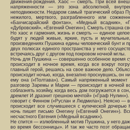
движения-рождения. Хаос — смерть. При всей внеш
напряженности — это зона абсолютной, внутре
неподвижности. Недаром самый трагический образ П
нежилого, мертвого, разграбленного или сожжен
«Бахчисарайский фонтан», «Медный всадник», «П
«Дубровский», «Евгений Онегин»). Смерть страшна с
Но хаос и гармония, жизнь и смерть — единое цело
будят у людей живые, яркие, пусть и мучительные
произведениях Пушкина едины человеческий бунт и пр
двух полюсах единого пространства у него сосущест
встречаясь друг с другом под покровом ночной мглы.
Ночь для Пушкина — совершенно особенное время сут
происходит в ночное время, когда все вокруг погр
главный герой, решаясь на свое важное дело. Объя
происходит ночью, когда, внезапно проснувшись, он ни
ему она («Полтава»). Самый напряженный момент
разговор Заремы и Марии — происходит в ночной в
соблазнять хозяйку, когда весь дом погружается в сон
дремлет И дразнит грешною мечтой» («Граф Нулин»). 
говорит с Финном («Руслан и Людмила»). Неясно — в
происходит все случившееся с купеческой дочерью 
ночь пишет письмо Онегину («Евгений Онегин»). В
несчастного Евгения («Медный всадник»).
Не спится — излюбленный мотив Пушкина, у него даж
во время бессонницы». И так же часто поэт обращае