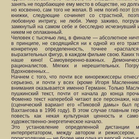
занять не подобающее ему место в обществе, но долги
но косвенно, сам того не желая. В нем погиб поэт (
книжки, следующие сочиняет со страстной, поэт
любовную интригу, не любя. Умер заживо, погруз
замкнутый на самом себе и бесследно исчезнувший и
никем не оплаканный.
Человек с тысячью лиц, в финале — абсолютное нич
в принципе, не сводящийся ни к одной из его трак
конкретную определенность, точнее «распал
выразительных фигур, в каждом фильме свою. Каких т
наше кино! Самоуверенно-важных. Демоническ
рационалистов. Мягких и нерешительных. Погр
Вдохновенных...
Начнем с того, что почти все кинорежиссеры отнес
серьезно, и почти у всех (кроме Игоря Масленни
внимания оказывается именно Германн. Только Масл
пушкинский текст, почти от начала до конца про
Фоменко текст наперебой читают все персонажи, на
(сценический вариант его «Пиковой дамы» был пр
Вахтангова в 1996 году). В этом случае главным ге
повесть как некая культурная ценность и сам
художественно-энергетическое начало.
Это установление определенной дистанции 
интерпретатором, между автором и режиссером,
происходящее — не более чем одна из версий, одно и