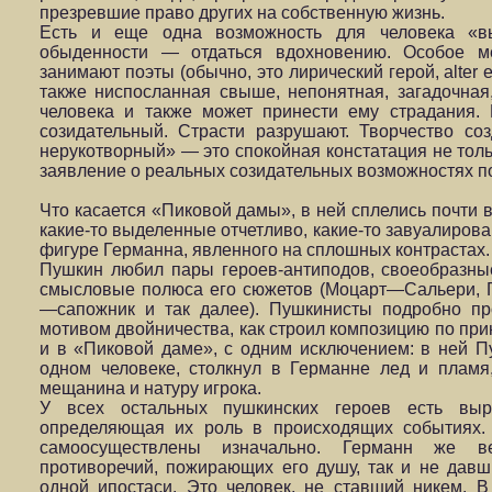
презревшие право других на собственную жизнь.
Есть и еще одна возможность для человека «в
обыденности — отдаться вдохновению. Особое м
занимают поэты (обычно, это лирический герой, alter
также ниспосланная свыше, непонятная, загадочная
человека и также может принести ему страдания.
созидательный. Страсти разрушают. Творчество соз
нерукотворный» — это спокойная констатация не толь
заявление о реальных созидательных возможностях п
Что касается «Пиковой дамы», в ней сплелись почти 
какие-то выделенные отчетливо, какие-то завуалирова
фигуре Германна, явленного на сплошных контрастах.
Пушкин любил пары героев-антиподов, своеобразн
смысловые полюса его сюжетов (Моцарт—Сальери, 
—сапожник и так далее). Пушкинисты подробно пр
мотивом двойничества, как строил композицию по прин
и в «Пиковой даме», с одним исключением: в ней 
одном человеке, столкнул в Германне лед и пламя,
мещанина и натуру игрока.
У всех остальных пушкинских героев есть выр
определяющая их роль в происходящих событиях. 
самоосуществлены изначально. Германн же в
противоречий, пожирающих его душу, так и не давш
одной ипостаси. Это человек, не ставший никем. В