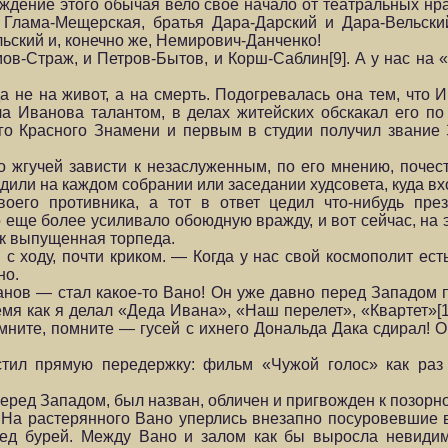
дение этого обычая вело свое начало от театральных нрав
 Глама-Мещерская, братья Дара-Дарский и Дара-Вельски
ский и, конечно же, Немирович-Данченко!
умов-Страж, и Петров-Бытов, и Корш-Саблин[9]. А у нас н
не на живот, а на смерть. Подогревалась она тем, что 
а Иванова талантом, в делах житейских обскакал его по
го Красного Знамени и первым в студии получил звание 
о жгучей зависти к незаслуженным, по его мнению, поче
ходили на каждом собрании или заседании худсовета, куда вх
воего противника, а тот в ответ цедил что-нибудь през
о еще более усиливало обоюдную вражду, и вот сейчас, на
как выпущенная торпеда.
 ходу, почти криком. — Когда у нас свой космополит есть
но.
нов — стал какое-то Вано! Он уже давно перед Западом 
мя как я делал «Деда Ивана», «Наш перелет», «Квартет»[1
мните, помните — гусей с ихнего Дональда Дака сдирал! О
стил прямую передержку: фильм «Чужой голос» как раз
еред Западом, был назван, обличен и пригвожден к позорно
 На растерянного Вано уперлись внезапно посуровевшие 
ред бурей. Между Вано и залом как бы выросла невидим