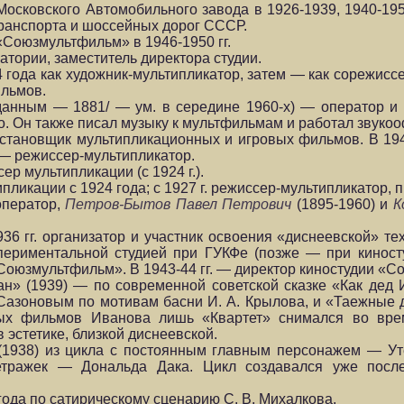
осковского Автомобильного завода в 1926-1939, 1940-1950
ранспорта и шоссейных дорог СССР.
«Союзмультфильм» в 1946-1950 гг.
ратории, заместитель директора студии.
 года как художник-мультипликатор, затем — как сорежиссер
ильмов.
 данным — 1881/ — ум. в середине 1960-х) — оператор и
. Он также писал музыку к мультфильмам и работал звуко
становщик мультипликационных и игровых фильмов. В 1943
. — режиссер-мультипликатор.
р мультипликации (с 1924 г.).
пликации с 1924 года; с 1927 г. режиссер-мультипликатор,
оператор,
Петров-Бытов Павел Петрович
(1895-1960) и
К
36 гг. организатор и участник освоения «диснеевской» те
спериментальной студией при ГУКФе (позже — при киност
«Союзмультфильм». В 1943-44 гг. — директор киностудии «
н» (1939) — по современной советской сказке «Как дед 
Сазоновым по мотивам басни И. А. Крылова, и «Таежные др
ых фильмов Иванова лишь «Квартет» снимался во вре
 эстетике, близкой диснеевской.
(1938) из цикла с постоянным главным персонажем — Ут
етражек — Дональда Дака. Цикл создавался уже посл
года по сатирическому сценарию С. В. Михалкова.