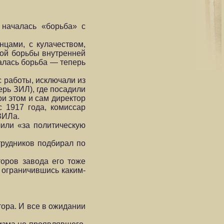
 началась «борьба» с
нцами, с кулачеством,
той борьбы внутренней
алась борьба — теперь
с работы, исключали из
ерь ЗИЛ), где посадили
ри этом и сам директор
с 1917 года, комиссар
ЗИЛа.
чили «за политическую
трудников подбирал по
торов завода его тоже
, ограничившись каким-
тора. И все в ожидании