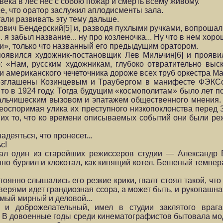
ека в лес нес с собою пожар и смерть всему живому.
е, что оратор заслужил аплодисменты зала.
али развивать эту тему дальше.
вич Бендерский[5] и, разводя пухлыми ручками, вопрошал,
о... я забыл название... ну про козленочка... Ну что в нем хор
би», только что названный его предыдущим оратором.
 появился художник-постановщик Лев Мильчин[6] и прояв
): «Нам, русским художникам, глубоко отвратительно вы
и американского чечеточника дороже всех труб оркестра Ма
возглашены Козинцевым и Траубергом в манифесте ФЭК
то в 1924 году. Тогда будущим «космополитам» было лет по
альчишеским вызовом и эпатажем общественного мнения. И
еоспоримая улика их преступного низкопоклонства перед З
их то, что ко времени описываемых событий они были р
адеяться, что пронесет...
с!
зал один из старейших режиссеров студии — Александр В
но бурлил и клокотал, как кипящий котел. Бешеный темпер
тоянно слышались его резкие крики, гвалт стоял такой, ч
дверями идет грандиозная ссора, а может быть, и рукопаш
амый мирный и деловой...
 и доброжелательный, имел в студии заклятого враг
В довоенные годы среди кинематографистов бытовала мод