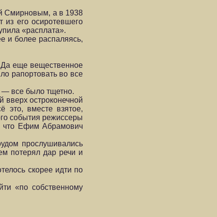
й Смирновым, а в 1938
т из его осиротевшего
тупила «расплата».
ее и более распаляясь,
. Да еще вещественное
ло рапортовать во все
 — все было тщетно.
ой вверх остроконечной
 это, вместе взятое,
мого события режиссеры
и, что Ефим Абрамович
трудом прослушивались
ем потерял дар речи и
телось скорее идти по
йти «по собственному