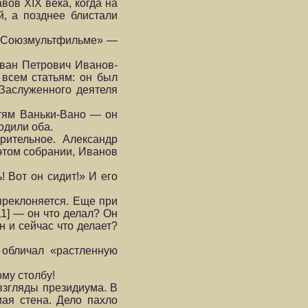
ов XIX века, когда на
й, а позднее блистали
а «Союзмультфильме» —
Иван Петрович Иванов-
 всем статьям: он был
Заслуженного деятеля
стям Ваньки-Вано — он
одили оба.
рительное. Александр
 этом собрании, Иванов
! Вот он сидит!» И его
преклоняется. Еще при
1] — он что делал? Он
н и сейчас что делает?
 обличал «растленную
му столбу!
взгляды президиума. В
ая стена. Дело пахло