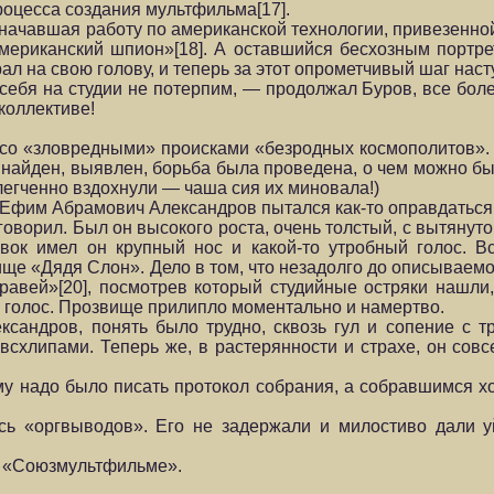
роцесса создания мультфильма[17].
 начавшая работу по американской технологии, привезенно
мериканский шпион»[18]. А оставшийся бесхозным портре
ал на свою голову, и теперь за этот опрометчивый шаг нас
 себя на студии не потерпим, — продолжал Буров, все бол
коллективе!
 со «зловредными» происками «безродных космополитов»
 найден, выявлен, борьба была проведена, о чем можно бы
егченно вздохнули — чаша сия их миновала!)
Ефим Абрамович Александров пытался как-то оправдаться
м говорил. Был он высокого роста, очень толстый, с вытянут
ок имел он крупный нос и какой-то утробный голос. Всё
вище «Дядя Слон». Дело в том, что незадолго до описывае
равей»[20], посмотрев который студийные остряки нашл
е голос. Прозвище прилипло моментально и намертво.
ександров, понять было трудно, сквозь гул и сопение с 
схлипами. Теперь же, в растерянности и страхе, он совс
му надо было писать протокол собрания, а собравшимся хо
ь «оргвыводов». Его не задержали и милостиво дали у
на «Союзмультфильме».