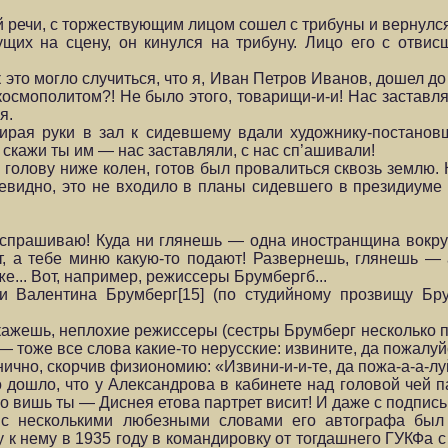
речи, с торжествующим лицом сошел с трибуны и вернулся
ущих на сцену, он кинулся на трибуну. Лицо его с отви
это могло случиться, что я, Иван Петров Иванов, дошел до 
космополитом?! Не было этого, товарищи-и-и! Нас заставля
я.
ирая руки в зал к сидевшему вдали художнику-постанов
скажи ты им — нас заставляли, с нас сп’ашивали!
в голову ниже колен, готов был провалиться сквозь землю.
чевидно, это не входило в планы сидевшего в президиуме 
 спрашиваю! Куда ни глянешь — одна иностранщина вокру
т, а тебе миню какую-то подают! Развернешь, глянешь — 
же... Вот, например, режиссеры Брумбергб...
 Валентина Брумберг[15] (по студийному прозвищу Бру
ажешь, неплохие режиссеры (сестры Брумберг несколько пр
] — тоже все слова какие-то нерусские: извините, да пожалуй
ично, скорчив физиономию: «Извини-и-и-те, да пожа-а-а-лу
о дошло, что у Александрова в кабинете над головой чей 
о вишь ты — Диснея етова партрет висит! И даже с подпись
я с несколькими любезными словами его автографа бы
к нему в 1935 году в командировку от тогдашнего ГУКФа с