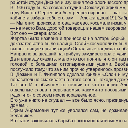
работой студии Диснея и изучения технологического п
В 1936 году была создана студия «Союзмультфильм»,
году Виктор Сергеевич был репрессирован — как «а
кабинета забрал себе его зам — Александров[19]. Забр
— Мы етих происков, етова, как ево, косьмалитизма у
— не место Вам, дорогой товарищ, в нашем здоровом 
Вот оно — свершилось!
Жертва была названа и принесена на алтарь борьбы
доказательство было налицо. Свой «космополит» был
вышестоящие организации! (Остальные кандидаты обл
Напрасно вышедший на трибуну замдиректора студии 
Да и вправду сказать, мало кто мог понять, что он та
головой, с большими оттопыренными ушами. Вдобав
послужило тому, что за ним прочно утвердилось проз
В. Дежкин и Г. Филиппов сделали фильм «Слон и му
поразительно смахивает на этого слона. Походил даж
Так вот. И в обычном состоянии то, что говорил Ал
отдельные слова, прерываемые какими-то носовыми в
гудел что-то совсем нечленораздельное...
Его уже никто не слушал — все было ясно, президиу
домам...
Ефим Абрамович тут же уволился сам, не дожидаяс
желанию».
Вот так и закончилась борьба с «космополитизмом» 