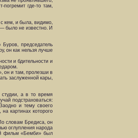
изма не проявлявшего,
-погремит где-то там,
с кем, и была, видимо,
 — было не известно. И
 Буров, председатель
у, он как нельзя лучше
ности и бдительности и
едаром.
, он и там, пролезши в
ать заслуженной кары,
 студии, а в то время
лучай подстраховаться:
Заодно и тему своего
 на картинах которого
По словам Бредиса, он
лью оглупления народа
ный фильм «Бемби» был