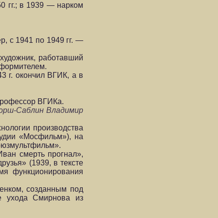
 гг.; в 1939 — нарком
, с 1941 по 1949 гг. —
 художник, работавший
оформителем.
 г. окончил ВГИК, а в
 профессор ВГИКа.
орш-Саблин Владимир
хнологии производства
удии «Мосфильм»), на
Союзмультфильм».
Иван смерть прогнал»,
узья» (1939, в тексте
мя функционирования
енком, созданным под
е ухода Смирнова из