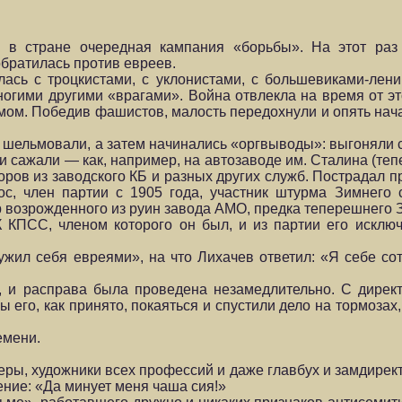
ь в стране очередная кампания «борьбы». На этот раз
братилась против евреев.
ась с троцкистами, с уклонистами, с большевиками-лени
многими другими «врагами». Война отвлекла на время от э
ом. Победив фашистов, малость передохнули и опять нач
, шельмовали, а затем начинались «оргвыводы»: выгоняли 
 и сажали — как, например, на автозаводе им. Сталина (теп
оров из заводского КБ и разных других служб. Пострадал п
с, член партии с 1905 года, участник штурма Зимнего 
р возрожденного из руин завода АМО, предка теперешнего 
К КПСС, членом которого он был, и из партии его исклю
ружил себя евреями», на что Лихачев ответил: «Я себе со
и, и расправа была проведена незамедлительно. С дирек
ы его, как принято, покаяться и спустили дело на тормозах
емени.
еры, художники всех профессий и даже главбух и замдирек
ение: «Да минует меня чаша сия!»