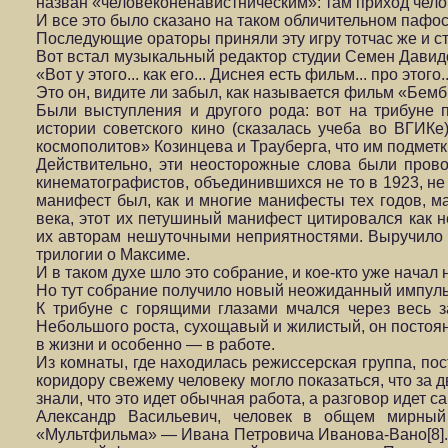
назван «человеконенавистническим»: там приход челов
И все это было сказано на таком обличительном пафос
Последующие ораторы приняли эту игру тотчас же и ст
Вот встал музыкальный редактор студии Семен Давидо
«Вот у этого... как его... Диснея есть фильм... про этог
Это он, видите ли забыл, как называется фильм «Бем
Были выступления и другого рода: вот на трибуне
истории советского кино (сказалась учеба во ВГИКе
космополитов» Козинцева и Трауберга, что им подметк
Действительно, эти неосторожные слова были про
кинематографистов, объединившихся не то в 1923, не 
манифест был, как и многие манифесты тех годов, м
века, этот их петушиный манифест цитировался как н
их авторам нешуточными неприятностями. Выручило 
трилогии о Максиме.
И в таком духе шло это собрание, и кое-кто уже начал н
Но тут собрание получило новый неожиданный импуль
К трибуне с горящими глазами мчался через весь 
Небольшого роста, сухощавый и жилистый, он постоян
в жизни и особенно — в работе.
Из комнаты, где находилась режиссерская группа, пос
коридору свежему человеку могло показаться, что за 
знали, что это идет обычная работа, а разговор идет с
Александр Васильевич, человек в общем мирный
«Мультфильма» — Ивана Петровича Иванова-Вано[8]. 