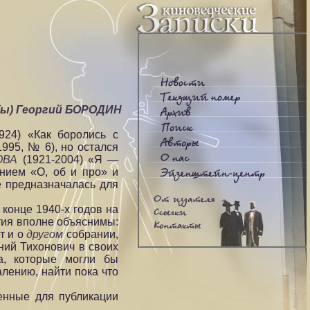
(ы) Георгий БОРОДИН
924) «Как боролись с
995, № 6), но остался
ОВА
(1921-2004) «Я —
нием «О, об и про» и
е предназначалась для
 конце 1940-х годов на
тия вполне объяснимы:
т и о
другом
собрании,
ий Тихонович в своих
ва, которые могли бы
лению, найти пока что
енные для публикации