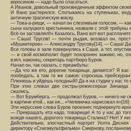
керосином — надо было спасаться.
А Иванов, довольный произведенным эффектом своей 
И Вано растерялся. Спотыкаясь на ступеньках, вед
античную трагическую маску.
— Това-а-рищи, — начал он слезливым голосом, — как 
сына калуцкого крестьянина, назвали с этой трибуны 
Всё он заставлял!!» Казалось, Вано вот-вот расплачетс
— Саша! Трусов! — почти рыдая, воззвал он, прост
«Мушкетеров» — Александру Трусову[14]. — Саша! Да 
Все головы в зале повернулись к Саше, а тот, опусти
— и свой космополит будет похоронен заживо, но, о
взял, наконец, секретарь партбюро Буров.
Начал он, так сказать, с преамбулы:
—Да что же ето, дорогие товарищи, делается? Я вас
пообедать, а там то же самое: спросишь прейскуран
Плюнешь и уйдешь голодный!! Да и на студии у нас то 
При этих словах две сестры-режиссерши Зинаида и
сжались.
— Вот Брумберга, — продолжал Буров, — ничего не ск
в картине етой... как ее... «Человечка нарисовал я»[16
Эти нерусские слова Буров произнес подчеркнуто ирон
— Прекращать ета надо, товарищи! А то у нас до тог
вождя нашего, дорогого товарища Сталина? Нет! У нег
Действительно, злосчастный портрет Уолта Дисне
директору «Союзмультфильма» Смирнову, посланному 