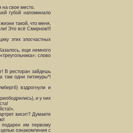
 на свое место.
сшей губой напоминало
жизни такой, что меня,
ли! Это всё Смирнов!!!
щику этих злосчастных
 Казалось, еще немного
«треугольника»: слово
г! В ресторан зайдешь
а там одни питикуры*!
мбергб) вздрогнули и
иободрились), и у них
ста!
йста!».
партрет висит? Думаете
ю!
л подарен им первому
 целью ознакомления с