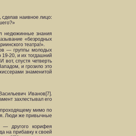
 сделав наивное лицо:
ошего?»
ил недюжинные знания
сказывание «безродных
риинского театра!».
Сов — группы молодых
 19-20, и их тогдашний
 вот, спустя четверть
ападом, и грозило это
ежиссерами знаменитой
асильевич Иванов[7].
амент захлестывал его
то проходящему мимо по
ная. Люди же привычные
а — другого корифея
а на прибавку к своей