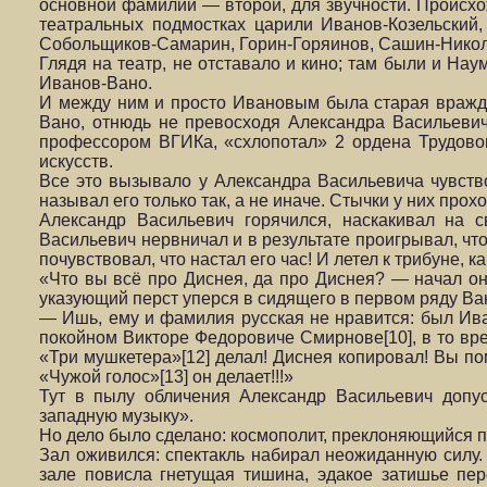
основной фамилии — второй, для звучности. Происхож
театральных подмостках царили Иванов-Козельский,
Собольщиков-Самарин, Горин-Горяинов, Сашин-Николь
Глядя на театр, не отставало и кино; там были и На
Иванов-Вано.
И между ним и просто Ивановым была старая вражда 
Вано, отнюдь не превосходя Александра Васильевич
профессором ВГИКа, «схлопотал» 2 ордена Трудово
искусств.
Все это вызывало у Александра Васильевича чувств
называл его только так, а не иначе. Стычки у них про
Александр Васильевич горячился, наскакивал на с
Васильевич нервничал и в результате проигрывал, чт
почувствовал, что настал его час! И летел к трибуне, 
«Что вы всё про Диснея, да про Диснея? — начал он с
указующий перст уперся в сидящего в первом ряду Ва
— Ишь, ему и фамилия русская не нравится: был Ива
покойном Викторе Федоровиче Смирнове[10], в то вре
«Три мушкетера»[12] делал! Диснея копировал! Вы по
«Чужой голос»[13] он делает!!!»
Тут в пылу обличения Александр Васильевич допу
западную музыку».
Но дело было сделано: космополит, преклоняющийся п
Зал оживился: спектакль набирал неожиданную силу.
зале повисла гнетущая тишина, эдакое затишье пе