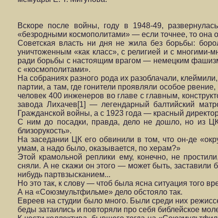
Вскоре после войны, году в 1948-49, развернулас
«безродными космополитами» — если точнее, то она о
Советская власть ни дня не жила без борьбы: борол
уничтоженным «как класс», с религией и с многими-
ради борьбы с настоящим врагом — немецким фашизм
с «космополитами».
На собраниях разного рода их разоблачали, клеймили
партии, а там, где гонители проявляли особое рвение,
человек 400 инженеров во главе с главным, конструкт
завода Лихачев[1] — легендарный балтийский матро
Гражданской войны, а с 1923 года — красный директо
С ним до посадки, правда, дело не дошло, но из Ц
близорукость».
На заседании ЦК его обвинили в том, что он-де «ок
умам, а надо было, оказывается, по херам?»
Этой крамольной реплики ему, конечно, не простил
сняли. А не скажи он этого — может быть, заставили б
нибудь партвзысканием...
Но это так, к слову — чтоб была ясна ситуация того вр
А на «Союзмультфильме» дело обстояло так.
Евреев на студии было много. Были среди них режисс
беды затаились и повторяли про себя библейское мол