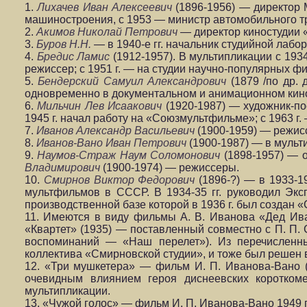
1.
Лихачев Иван Алексеевич
(1896-1956) — директор М
машиностроения, с 1953 — министр автомобильного т
2.
Акимов Николай Петрович
— директор киностудии 
3.
Буров Н.Н.
— в 1940-е гг. начальник студийной лабо
4.
Бредис Ламис
(1912-1957). В мультипликации с 1934
режиссер; с 1951 г. — на студии научно-популярных ф
5.
Бендерский Самуил Александрович
(1879 /по др.
одновременно в документальном и анимационном кино
6.
Мильчин Лев Исаакович
(1920-1987) — художник-по
1945 г. начал работу на «Союзмультфильме»; с 1963 г
7.
Иванов Александр Васильевич
(1900-1959) — режиссе
8.
Иванов-Вано Иван Петрович
(1900-1987) — в мульти
9.
Наумов-Страж Наум Соломонович
(1898-1957) — 
Владимирович
(1900-1974) — режиссеры.
10.
Смирнов Виктор Федорович
(1896-?) — в 1933-19
мультфильмов в СССР. В 1934-35 гг. руководил Эк
производственной базе которой в 1936 г. был создан 
11. Имеются в виду фильмы А. В. Иванова «Дед Ива
«Квартет» (1935) — поставленный совместно с П. П. 
воспоминаний — «Наш перелет»). Из перечисленн
коллектива «Смирновской студии», и тоже был решен в
12. «Три мушкетера» — фильм И. П. Иванова-Вано 
очевидным влиянием героя диснеевских коротком
мультипликации.
13. «Чужой голос» — фильм И. П. Иванова-Вано 1949 