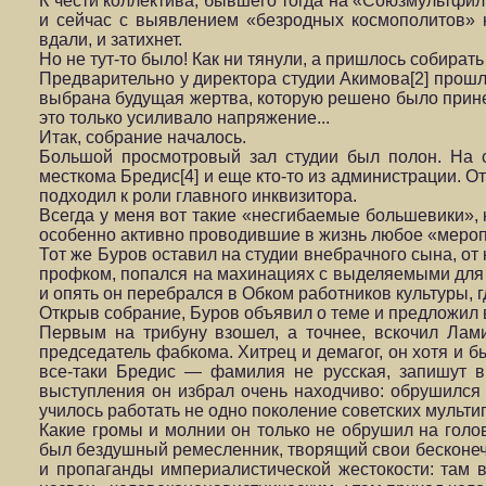
К чести коллектива, бывшего тогда на «Союзмультфи
и сейчас с выявлением «безродных космополитов» не
вдали, и затихнет.
Но не тут-то было! Как ни тянули, а пришлось собирать
Предварительно у директора студии Акимова[2] прошл
выбрана будущая жертва, которую решено было принес
это только усиливало напряжение...
Итак, собрание началось.
Большой просмотровый зал студии был полон. На с
месткома Бредис[4] и еще кто-то из администрации. О
подходил к роли главного инквизитора.
Всегда у меня вот такие «несгибаемые большевики», 
особенно активно проводившие в жизнь любое «мероп
Тот же Буров оставил на студии внебрачного сына, от
профком, попался на махинациях с выделяемыми для 
и опять он перебрался в Обком работников культуры, г
Открыв собрание, Буров объявил о теме и предложил 
Первым на трибуну взошел, а точнее, вскочил Лами
председатель фабкома. Хитрец и демагог, он хотя и б
все-таки Бредис — фамилия не русская, запишут в
выступления он избрал очень находчиво: обрушился с
училось работать не одно поколение советских мультип
Какие громы и молнии он только не обрушил на голо
был бездушный ремесленник, творящий свои бесконеч
и пропаганды империалистической жестокости: там в