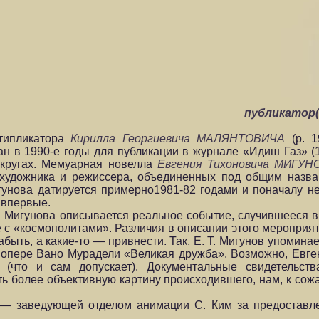
публикатор
ьтипликатора
Кирилла Георгиевича МАЛЯНТОВИЧА
(р. 1
 в 1990-е годы для публикации в журнале «Идиш Газ» (1
 кругах. Мемуарная новелла
Евгения Тихоновича МИГУН
 художника и режиссера, объединенных под общим назва
игунова датируется примерно1981-82 годами и поначалу н
 впервые.
Т. Мигунова описывается реальное событие, случившееся в
с «космополитами». Различия в описании этого мероприя
быть, а какие-то — привнести. Так, Е. Т. Мигунов упоминае
опере Вано Мурадели «Великая дружба». Возможно, Евген
 (что и сам допускает). Документальные свидетельст
ь более объективную картину происходившего, нам, к сожа
 — заведующей отделом анимации С. Ким за предоставл