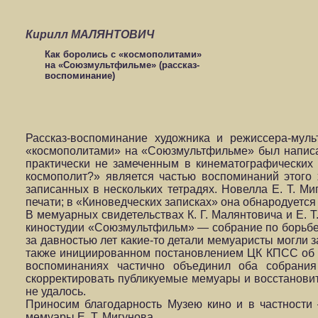
Кирилл МАЛЯНТОВИЧ
Как боролись с «космополитами»
на «Союзмультфильме» (рассказ-
воспоминание)
Рассказ-воспоминание художника и режиссера-мул
«космополитами» на «Союзмультфильме» был написан
практически не замеченным в кинематографических
космополит?» является частью воспоминаний этого
записанных в нескольких тетрадях. Новелла Е. Т. М
печати; в «Киноведческих записках» она обнародуется
В мемуарных свидетельствах К. Г. Малянтовича и Е. 
киностудии «Союзмультфильм» — собрание по борьбе 
за давностью лет какие-то детали мемуаристы могли за
также инициированном постановлением ЦК КПСС об 
воспоминаниях частично объединил оба собрания
скорректировать публикуемые мемуары и восстановит
не удалось.
Приносим благодарность Музею кино и в частности
мемуары Е. Т. Мигунова.