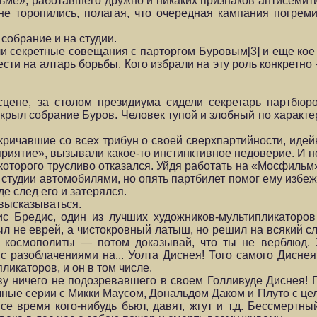
льме», работавшего дружно и никаких признаков антисемит
 торопились, полагая, что очередная кампания погремит
 собрание и на студии.
и секретные совещания с парторгом Буровым[3] и еще кое 
ти на алтарь борьбы. Кого избрали на эту роль конкретно
цене, за столом президиума сидели секретарь партбюро
ткрыл собрание Буров. Человек тупой и злобный по характер
кричавшие со всех трибун о своей сверхпартийности, идей
риятие», вызывали какое-то инстинктивное недоверие. И н
 которого трусливо отказался. Уйдя работать на «Мосфильм»
студии автомобилями, но опять партбилет помог ему избеж
де след его и затерялся.
высказываться.
с Бредис, один из лучших художников-мультипликаторов
ыл не еврей, а чистокровный латыш, но решил на всякий с
 космополиты — потом доказывай, что ты не верблюд. 
 разоблачениями на... Уолта Диснея! Того самого Диснея,
ликаторов, и он в том числе.
ву ничего не подозревавшего в своем Голливуде Диснея! 
ные серии с Микки Маусом, Дональдом Даком и Плуто с це
се время кого-нибудь бьют, давят, жгут и т.д. Бессмерт