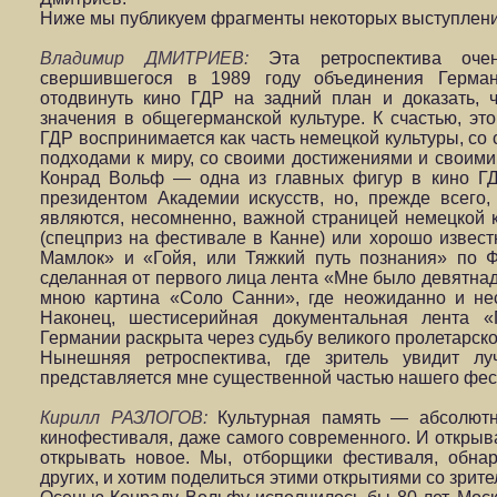
Ниже мы публикуем фрагменты некоторых выступлени
Владимир ДМИТРИЕВ:
Эта ретроспектива оче
свершившегося в 1989 году объединения Герма
отодвинуть кино ГДР на задний план и доказать, 
значения в общегерманской культуре. К счастью, эт
ГДР воспринимается как часть немецкой культуры, со
подходами к миру, со своими достижениями и своими 
Конрад Вольф — одна из главных фигур в кино ГД
президентом Академии искусств, но, прежде всего,
являются, несомненно, важной страницей немецкой к
(спецприз на фестивале в Канне) или хорошо извес
Мамлок» и «Гойя, или Тяжкий путь познания» по Фе
сделанная от первого лица лента «Мне было девятнад
мною картина «Соло Санни», где неожиданно и не
Наконец, шестисерийная документальная лента «
Германии раскрыта через судьбу великого пролетарско
Нынешняя ретроспектива, где зритель увидит л
представляется мне существенной частью нашего фес
Кирилл РАЗЛОГОВ:
Культурная память — абсолютн
кинофестиваля, даже самого современного. И открыва
открывать новое. Мы, отборщики фестиваля, обна
других, и хотим поделиться этими открытиями со зрите