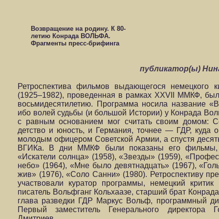
Возвращение на родину. К 80-
летию Конрада ВОЛЬФА.
Фрагменты пресс-брифинга
публикатор(ы) Ни
Ретроспектива фильмов выдающегося немецкого 
(1925–1982), проведенная в рамках XXVII ММКФ, бы
восьмидесятилетию. Программа носила название «
ибо волей судьбы (и большой Истории) у Конрада Вол
с равным основанием мог считать своим домом: С
детство и юность, и Германия, точнее — ГДР, куда 
молодым офицером Советской Армии, а спустя десят
ВГИКа. В дни ММКФ были показаны его фильмы,
«Искатели солнца» (1958), «Звезды» (1959), «Профес
небо» (1964), «Мне было девятнадцать» (1967), «Гол
жив» (1976), «Соло Санни» (1980). Ретроспективу пр
участвовали куратор программы, немецкий критик
писатель Вольфганг Кольхаазе, старший брат Конрада
глава разведки ГДР Маркус Вольф, программный д
Первый заместитель Генерального директора 
Дмитриев.