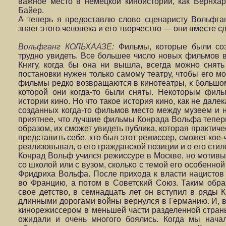
важное место в немецкой киноистории, как Бернха
Байер.
А теперь я предоставлю слово сценаристу Вольфган
знает этого человека и его творчество — они вместе с
Вольфганг КОЛЬХААЗЕ:
Фильмы, которые были соз
трудно увидеть. Все большее число новых фильмов в
Книгу, когда бы она ни вышла, всегда можно снять
постановки нужен только самому театру, чтобы его м
фильмы редко возвращаются в кинотеатры, к большом
которой они когда-то были сняты. Некоторым фильм
истории кино. Но что такое история кино, как не далек
созданных когда-то фильмов место между музеем и ни
приятнее, что лучшие фильмы Конрада Вольфа теперь
образом, их сможет увидеть публика, которая практич
представить себе, кто был этот режиссер, сможет кое-ч
реализовывал, о его гражданской позиции и о его стил
Конрад Вольф учился режиссуре в Москве, но мотивы
со школой или с вузом, сколько с темой его особенно
Фридриха Вольфа. После прихода к власти нацистов
во Францию, а потом в Советский Союз. Таким обра
свое детство, в семнадцать лет он вступил в ряды 
длинными дорогами войны вернулся в Германию. И, в 
кинорежиссером в меньшей части разделенной страны,
ожидали и очень многого боялись. Когда мы нача