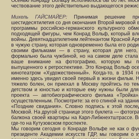
Осенью Конраду Вольфу исполнилось бы 80 лет. Мос
чествование этого действительно выдающегося режис
Михель ГАЙСМАЙЕР:
Принимая решение про
шестидесятилетия со дня окончания Второй мировой в
программы российско-германского культурного обм
подходящей фигуры, чем Конрад Вольф, который вло
войны. Девятнадцатилетним лейтенантом Красной Ар
в чужую страну, которая одновременно была его роди
своими фильмами — в страну, которая для него, 
формально была чужбиной, но на самом деле стала 
ваше внимание на фотографию, которую мы по
выпущенного к ретроспективе. Это Конрад Вольф ос
кинотеатром «Художественный». Когда-то, в 1934 г
именно здесь увидел своей первый в жизни фильм. На
тяжело болен, он приехал в Москву пройтись по те
детством и юностью и которые ему нужны были для 
проекта — автобиографического фильма «Тройка»
осуществленным. Посмотрите: за его спиной на здан
«Поздние свидания». Словно подпись к этой посл
Москвой. На другой странице этого буклета — фотогр
балкона своей квартиры на Карл-Либкнехтштрассе. В
где-то на Кутузовском проспекте.
Мы говорим сегодня о Конраде Вольфе не как о фун
президенте Академии искусств ГДР, мы говорим о 