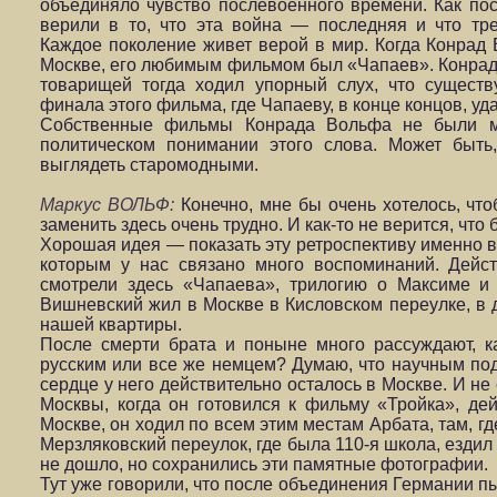
объединяло чувство послевоенного времени. Как по
верили в то, что эта война — последняя и что тре
Каждое поколение живет верой в мир. Когда Конрад
Москве, его любимым фильмом был «Чапаев». Конрад ч
товарищей тогда ходил упорный слух, что существу
финала этого фильма, где Чапаеву, в конце концов, уд
Собственные фильмы Конрада Вольфа не были м
политическом понимании этого слова. Может быть
выглядеть старомодными.
Маркус ВОЛЬФ:
Конечно, мне бы очень хотелось, что
заменить здесь очень трудно. И как-то не верится, что 
Хорошая идея — показать эту ретроспективу именно в
которым у нас связано много воспоминаний. Дейст
смотрели здесь «Чапаева», трилогию о Максиме и
Вишневский жил в Москве в Кисловском переулке, в д
нашей квартиры.
После смерти брата и поныне много рассуждают, к
русским или все же немцем? Думаю, что научным под
сердце у него действительно осталось в Москве. И н
Москвы, когда он готовился к фильму «Тройка», де
Москве, он ходил по всем этим местам Арбата, там, г
Мерзляковский переулок, где была 110-я школа, езди
не дошло, но сохранились эти памятные фотографии.
Тут уже говорили, что после объединения Германии пы