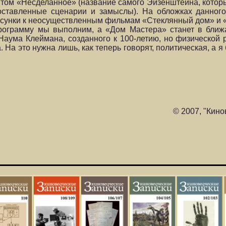
том «Несделанное» (название самого Эйзенштейна, которы
оставленные сценарии и замыслы). На обложках данног
исунки к неосуществленным фильмам «Стеклянный дом» и «
 программу мы выполним, а «Дом Мастера» станет в ближ
аума Клеймана, созданного к 100-летию, но физической 
. На это нужна лишь, как теперь говорят, политическая, а я
© 2007, "Кино