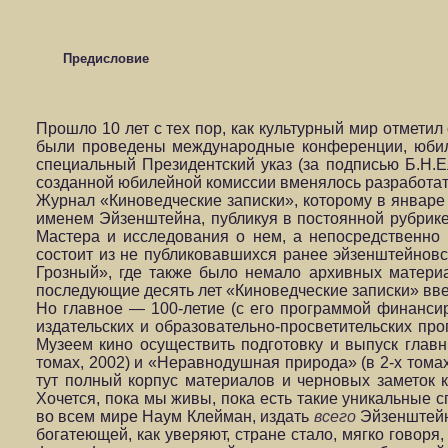
Предисловие
Прошло 10 лет с тех пор, как культурный мир отмети
были проведены международные конференции, юбиле
специальный Президентский указ (за подписью Б.Н.
созданной юбилейной комиссии вменялось разработат
Журнал «Киноведческие записки», которому в январе 
именем Эйзенштейна, публикуя в постоянной рубрик
Мастера и исследования о нем, а непосредственно
состоит из не публиковавшихся ранее эйзенштейнов
Грозный», где также было немало архивных материа
последующие десять лет «Киноведческие записки» вв
Но главное — 100-летие (с его программой финанси
издательских и образовательно-просветительских п
Музеем кино осуществить подготовку и выпуск главн
томах, 2002) и «Неравнодушная природа» (в 2-х томах
тут полный корпус материалов и черновых заметок 
Хочется, пока мы живы, пока есть такие уникальные 
во всем мире Наум Клейман, издать
всего
Эйзенштейн
богатеющей, как уверяют, стране стало, мягко гово