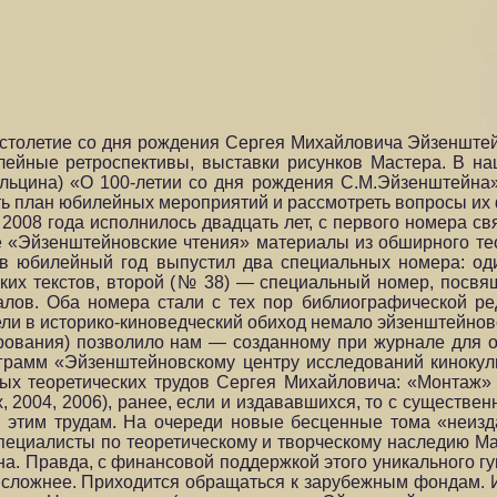
л столетие со дня рождения Сергея Михайловича Эйзенштей
йные ретроспективы, выставки рисунков Мастера. В на
Ельцина) «О 100-летии со дня рождения С.М.Эйзенштейна
ь план юбилейных мероприятий и рассмотреть вопросы их
2008 года исполнилось двадцать лет, с первого номера св
е «Эйзенштейновские чтения» материалы из обширного те
 в юбилейный год выпустил два специальных номера: од
ских текстов, второй (№ 38) — специальный номер, пос
лов. Оба номера стали с тех пор библиографической ре
ели в историко-киноведческий обиход немало эйзенштейнов
рования) позволило нам — созданному при журнале для 
рограмм «Эйзенштейновскому центру исследований киноку
ых теоретических трудов Сергея Михайловича: «Монтаж» (
, 2004, 2006), ранее, если и издававшихся, то с существ
к этим трудам. На очереди новые бесценные тома «неиз
специалисты по теоретическому и творческому наследию Ма
а. Правда, с финансовой поддержкой этого уникального гу
ря, сложнее. Приходится обращаться к зарубежным фондам.