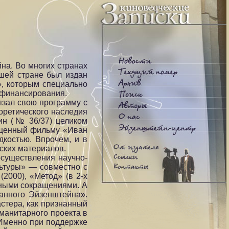
на. Во многих странах
шей стране был издан
», которым специально
 финансирования.
язал свою программу с
оретического наследия
ин (№ 36/37) целиком
вященный фильму «Иван
дкостью. Впрочем, и в
ских материалов.
осуществления научно-
льтуры» — совместно с
2000), «Метод» (в 2-х
енными сокращениями. А
данного Эйзенштейна».
стера, как признанный
манитарного проекта в
 Именно при поддержке