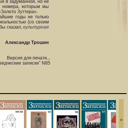
й в задуманной, но не
о номера, которым мы
Золото Зуттера».
айшие годы не только
реальностью (со своим
 бы сказал,
культурная
Александр Трошин
Версия для печати...
ведческие записки" N85
»