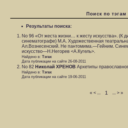
Поиск по тэгам
Результаты поиска:
No 96
«От жеста жизни… к жесту искусства». (К д
синематографе) М.А. Художественная театральн
Ал.Вознесенский. Не пантомима.—Гейним. Сине
искусство—Н.Негорев <А.Кугель>.
Найдено в:
Тэгах
Дата публикации на сайте 26-08-2011
No 82
Николай ХРЕНОВ
Архетипы православног
Найдено в:
Тэгах
Дата публикации на сайте 19-06-2011
1
«
<
...
...
>
»